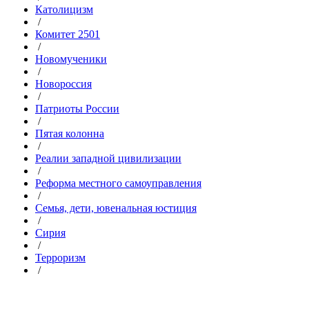
Католицизм
/
Комитет 2501
/
Новомученики
/
Новороссия
/
Патриоты России
/
Пятая колонна
/
Реалии западной цивилизации
/
Реформа местного самоуправления
/
Семья, дети, ювенальная юстиция
/
Сирия
/
Терроризм
/