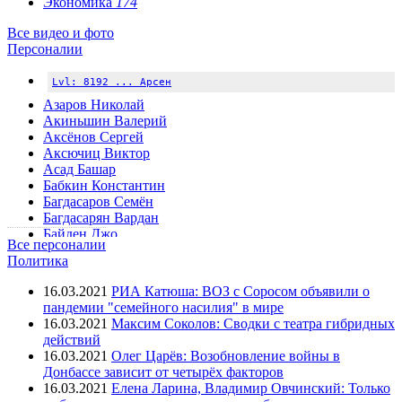
Экономика
174
Все видео и фото
Персоналии
Lvl: 8192 ... Арсен
Азаров Николай
Акиньшин Валерий
Аксёнов Сергей
Аксючиц Виктор
Асад Башар
Бабкин Константин
Багдасаров Семён
Багдасарян Вардан
Байден Джо
Все персоналии
Беднов Александр ("Бэтмен")
Политика
Безлер Игорь
Боглаев Владимир
16.03.2021
РИА Катюша: ВОЗ с Соросом объявили о
Болдырев Юрий
пандемии "семейного насилия" в мире
Болотов Валерий
16.03.2021
Максим Соколов: Сводки с театра гибридных
Борисов Бойко
действий
Бородай Александр
16.03.2021
Олег Царёв: Возобновление войны в
Буренков Александр
Донбассе зависит от четырёх факторов
Буркхальтер Дидье
16.03.2021
Елена Ларина, Владимир Овчинский: Только
Бэсеску Траян