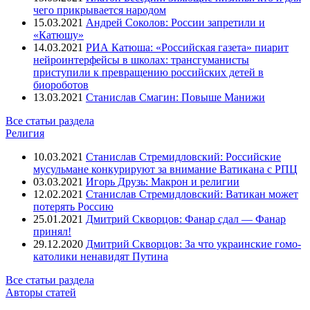
Зюганов Геннадий
чего прикрывается народом
Иванов Сергей
15.03.2021
Андрей Соколов: России запретили и
Кадыров Рамзан
«Катюшу»
Калашников Максим
14.03.2021
РИА Катюша: «Российская газета» пиарит
Кастро Рауль
нейроинтерфейсы в школах: трансгуманисты
Катасонов Валентин
приступили к превращению российских детей в
Кедми Яков
биороботов
Кернес Геннадий
13.03.2021
Станислав Смагин: Повыше Манижи
Керри Джон
Все статьи раздела
Кирилл - Патриарх Московский и всея Руси
Религия
Киселёв Дмитрий
Климкин Павел
10.03.2021
Станислав Стремидловский: Российские
Кличко Виталий
мусульмане конкурируют за внимание Ватикана с РПЦ
Коломойский Игорь
03.03.2021
Игорь Друзь: Макрон и религии
Константинов Владимир
12.02.2021
Станислав Стремидловский: Ватикан может
Корнилов Глеб
потерять Россию
Коротченко Игорь
25.01.2021
Дмитрий Скворцов: Фанар сдал — Фанар
Крутов Александр
принял!
Кудрин Алексей
29.12.2020
Дмитрий Скворцов: За что украинские гомо-
Кучма Леонид
католики ненавидят Путина
Кьеза Джульетто
Кэмерон Дэвид
Все статьи раздела
Лавров Сергей
Авторы статей
Ле Пен Марин
Ливанов Дмитрий