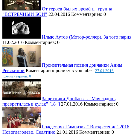
От героев былых времён... группа
"ВСТРЕЧНЫЙ БОЙ"
22.04.2016
Комментариев: 0
Ильяс Аутов (Мотор-роллер). За того парня
11.02.2016
Комментариев: 0
Пронзительная поэзия дончанки Анны
Ревякиной
Коментарии к ролику в you tube
27.01.2016
Комментариев: 0
Защитники Донбасса - "Моя ладонь
превратилась в кулак" [18+]
27.01.2016
Комментариев: 0
Рождество. Гимназия " Воскресение" 2016
Новоглаголево, Селятино
21.01.2016
Комментариев: 0