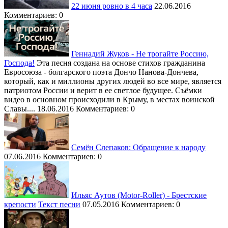
Холмогоров Егор
22 июня ровно в 4 часа
22.06.2016
Черников А.В.
Царёв Олег
Комментариев: 0
Черняховский Сергей
Ципрас Алексис
Четверикова Ольга
Чайка Юрий
Чувакин Олег
Чалый Алексей
Шакулов Владимир
Чаплин Всеволод
Геннадий Жуков - Не трогайте Россию,
Шипилин Павел
Четверикова Ольга
Господа!
Эта песня создана на основе стихов гражданина
Шишкин Димитрий, священник
Чубайс Анатолий
Евросоюза - болгарского поэта Дончо Нанова-Дончева,
Шурыгин Владислав
Чуркин Виталий
который, как и миллионы других людей во все мире, является
Чуров Владимир
патриотом России и верит в ее светлое будущее. Съёмки
Шаргунов Сергей
видео в основном происходили в Крыму, в местах воинской
Шахназаров Карен
Славы....
18.06.2016
Комментариев: 0
Шилова Виктория
Шойгу Сергей
Шохин Александр
Шрёдер Герхард
Семён Слепаков: Обращение к народу
Штайнмайер Франк-Вальтер
07.06.2016
Комментариев: 0
Шурыгин Владислав
Эрдоган Реджеп Тайип
Эштон Кэтрин
Юнкер Жан-Клод
Явлинский Григорий
Ильяс Аутов (Motor-Roller) - Брестские
Янукович Виктор
крепости
Текст песни
07.05.2016
Комментариев: 0
Яресько Наталья
Яценюк Арсений