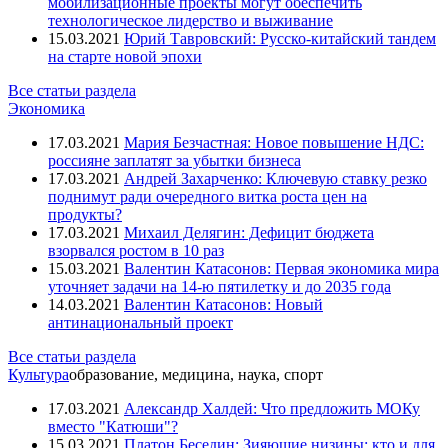
мобилизационные проекты могут обеспечить
Вассерман Анатолий
технологическое лидерство и выживание
Венедиктов Алексей
15.03.2021
Юрий Тавровский: Русско-китайский тандем
Вертьянов Сергей
на старте новой эпохи
Витренко Наталья
Воробьёв Андрей
Все статьи раздела
Вучич Александр
Экономика
Гелетей Валерий
Глазьев Сергей
17.03.2021
Мария Безчастная: Новое повышение НДС:
Горбачёв Михаил
россияне заплатят за убытки бизнеса
Греф Герман
17.03.2021
Андрей Захарченко: Ключевую ставку резко
Грибаускайте Даля
поднимут ради очередного витка роста цен на
Губарев Павел
продукты?
Гурьянов Антон
17.03.2021
Михаил Делягин: Дефицит бюджета
Дамаскин (Орловский) архимандрит
взорвался ростом в 10 раз
Де Маржери Кристоф
15.03.2021
Валентин Катасонов: Первая экономика мира
Делягин Михаил
уточняет задачи на 14-ю пятилетку и до 2035 года
Друзь Игорь
14.03.2021
Валентин Катасонов: Новый
Дугин Александр
антинациональный проект
Евтушенков Владимир
Ельцин Борис
Все статьи раздела
Жириновский Владимир
Культура
образование, медицина, наука, спорт
Жуковский Владислав
Захарченко Александр
17.03.2021
Александр Халдей: Что предложить МОКу
Зеленский Владимир
вместо "Катюши"?
Зурабов Михаил
15.03.2021
Платон Беседин: Зияющие низины: кто и для