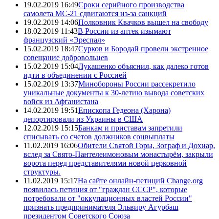
19.02.2019 16:49
Сроки серийного производства
самолета МС-21 сдвигаются из-за санкций
19.02.2019 14:06
Полковник Квачков вышел на свободу
18.02.2019 11:43
В России из аптек изымают
французский «Эреспал»
15.02.2019 18:47
Сурков и Бородай провели экстренное
совещание добровольцев
15.02.2019 15:04
Лукашенко объяснил, как далеко готов
идти в объединении с Россией
15.02.2019 13:37
Минобороны России рассекретило
уникальные документы к 30-летию вывода советских
войск из Афганистана
14.02.2019 19:51
Епископа Гедеона (Харона)
депортировали из Украины в США
12.02.2019 15:15
Банкам и приставам запретили
списывать со счетов должников соцвыплаты
11.02.2019 16:06
Обители Святой Горы, Зограф и Дохиар,
вслед за Свято-Пантелеимоновым монастырём, закрыли
ворота перед представителями новой церковной
структуры.
11.02.2019 15:17
На сайте онлайн-петиций Change.org
появилась петиция от "граждан СССР", которые
потребовали от "оккупационных властей России"
признать предпринимателя Эльвиру Агурбаш
президентом Советского Союза