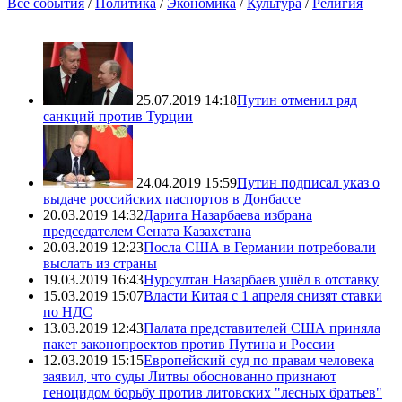
Все события
/
Политика
/
Экономика
/
Культура
/
Религия
25.07.2019 14:18
Путин отменил ряд
санкций против Турции
24.04.2019 15:59
Путин подписал указ о
выдаче российских паспортов в Донбассе
20.03.2019 14:32
Дарига Назарбаева избрана
председателем Сената Казахстана
20.03.2019 12:23
Посла США в Германии потребовали
выслать из страны
19.03.2019 16:43
Нурсултан Назарбаев ушёл в отставку
15.03.2019 15:07
Власти Китая с 1 апреля снизят ставки
по НДС
13.03.2019 12:43
Палата представителей США приняла
пакет законопроектов против Путина и России
12.03.2019 15:15
Европейский суд по правам человека
заявил, что суды Литвы обоснованно признают
геноцидом борьбу против литовских "лесных братьев"