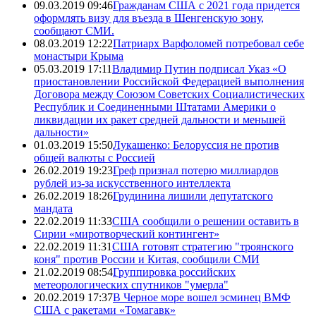
09.03.2019 09:46
Гражданам США с 2021 года придется
оформлять визу для въезда в Шенгенскую зону,
сообщают СМИ.
08.03.2019 12:22
Патриарх Варфоломей потребовал себе
монастыри Крыма
05.03.2019 17:11
Владимир Путин подписал Указ «О
приостановлении Российской Федерацией выполнения
Договора между Союзом Советских Социалистических
Республик и Соединенными Штатами Америки о
ликвидации их ракет средней дальности и меньшей
дальности»
01.03.2019 15:50
Лукашенко: Белоруссия не против
общей валюты с Россией
26.02.2019 19:23
Греф признал потерю миллиардов
рублей из-за искусственного интеллекта
26.02.2019 18:26
Грудинина лишили депутатского
мандата
22.02.2019 11:33
США сообщили о решении оставить в
Сирии «миротворческий контингент»
22.02.2019 11:31
США готовят стратегию "троянского
коня" против России и Китая, сообщили СМИ
21.02.2019 08:54
Группировка российских
метеорологических спутников "умерла"
20.02.2019 17:37
В Черное море вошел эсминец ВМФ
США с ракетами «Томагавк»