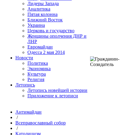
Лидеры Запада
Аналитика
Пятая колонна
Ближний Восток
Украина
Церковь и государство
Женщины ополчения ДНР и
ЛНР
Евромайдан
Одесса 2 мая 2014
Новости
Политика
Экономика
Культура
Религия
Летопись
Летопись новейшей истории
Приложение к летописи
Антимайдан
/
Всеправославный собор
/
Католицизм