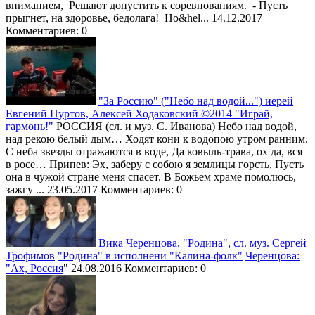
Полторак Степан
вниманием, Решают допустить к соревнованиям. - Пусть
Мараховский Виктор
Порошенко Пётр
прыгнет, на здоровье, бедолага! Но&hel...
14.12.2017
Марков Сергей
Прилепин Захар
Комментариев: 0
Марчуков Андрей
Примаков Евгений
Минин Дмитрий
Продан Юрий
Мирзаян Геворг
Просёлков Александр
Мошкин Михаил
Проханов Александр
Нагорный Александр
Псаки Джен
Онуфриенко Михаил
"За Россию" ("Небо над водой...") иерей
Пургин Андрей
Павленко Владимир
Евгений Пуртов, Алексей Ходаковский ©2014 "Играй,
Путин Владимир
Павленко Дмитрий
гармонь!"
РОССИЯ (сл. и муз. С. Иванова) Небо над водой,
Пушилин Денис
Пахолин Алексей
над рекою белый дым… Ходят кони к водопою утром ранним.
Пушков Алексей
Писарев Сергей
С неба звезды отражаются в воде, Да ковыль-трава, ох да, вся
Разум Роман
Платошкин Николай
в росе… Припев: Эх, заберу с собою я землицы горсть, Пусть
Ренци Маттео
Поздняков Валерий
она в чужой стране меня спасет. В Божьем храме помолюсь,
Решетников Леонид
Пономарева Елена
зажгу ...
23.05.2017
Комментариев: 0
Рогов Владимир
протодьякон Владимир Василик
Рогозин Дмитрий
Проханов Александр
Роухани Хасан
Резчиков Андрей
Рябиченко Людмила
Ремесло Илья
Саргсян Серж
Вика Черенцова, "Родина", сл. муз. Сергей
Рогов Владимир
Сатановский Евгений
Трофимов
"Родина" в исполнени "Калина-фолк"
Черенцова:
Рогозин Дмитрий
Си Цзиньпин
"Ах, Россия
"
24.08.2016
Комментариев: 0
Роджерс Александр
Сивков Константин
Родионов Дмитрий
Сикорский Радослав
Рожин Борис
Силуанов Антон
Самсонов Александр