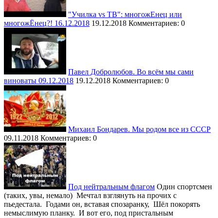
Друзь Игорь
Назарбаев Нурсултан
Дугин Александр
"Училка vs ТВ": многожЕнец или
Наливайченко Валентин
Дудаков Малек
многожЁнец?! 16.12.2018
19.12.2018
Комментариев: 0
Нарочницкая Наталья
Душенов Константин
Нарышкин Сергей
Евстафьев Дмитрий
Несмиян Анатолий (Эль Мюрид)
Запольскис Александр
Нечволодов Александр Дмитриевич
Зубченко Александр
Николич Томислав
Ивашов Леонид
Новак Александр
Павел Добролюбов. Во всём мы сами
Искендеров Пётр
Нуланд Виктория
виноваты 09.12.2018
19.12.2018
Комментариев: 0
Ищенко Ростислав
Обама Барак
Ищенко Ростислав
Олланд Франсуа
Катасонов Валентин
Онуфрий - митрополит Киевский и всея Украины
Колясников Сергей
Орбан Виктор
Коровин Валерий
Осипов Владимир
Королёва Анна
Михаил Бондарев. Мы родом все из СССР
Осташко Руслан
Крутиков Евгений
09.11.2018
Комментариев: 0
Пайетт Джеффри
Кузнецов Сергей
Пан Ги Мун
Кузовков Виктор
Парубий Андрей
Кухмиров Павел
Пауэр Саманта
Кьеза Джульетто
Песков Дмитрий
Лавров Сергей
Петровский Сергей «Хмурый»
Под нейтральным флагом
Один спортсмен
Лапушкин Алексей
Платошкин Николай
(таких, увы, немало) Мечтал взглянуть на прочих с
Лекух Дмитрий
Плотницкий Игорь
пьедестала. Годами он, вставая спозаранку, Шёл покорять
Лендман Стивен
Поклонская Наталья
немыслимую планку. И вот его, под пристальным
Лурье Олег