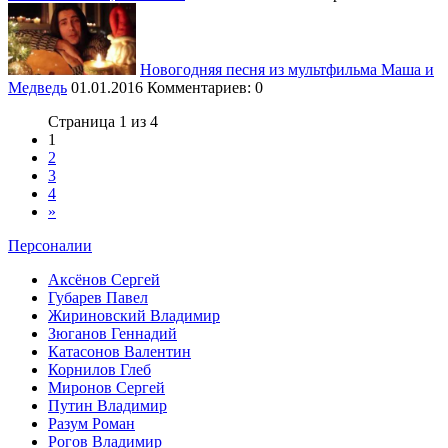
Новогодняя песня из мультфильма Маша и
Медведь
01.01.2016
Комментариев: 0
Страница 1 из 4
1
2
3
4
»
Персоналии
Аксёнов Сергей
Губарев Павел
Жириновский Владимир
Зюганов Геннадий
Катасонов Валентин
Корнилов Глеб
Миронов Сергей
Путин Владимир
Разум Роман
Рогов Владимир