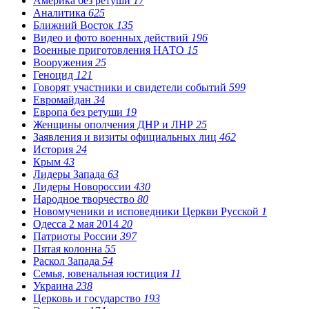
Америка без ретуши
17
Аналитика
625
Ближний Восток
135
Видео и фото военных действий
196
Военные приготовления НАТО
15
Вооружения
25
Геноцид
121
Говорят участники и свидетели событий
599
Евромайдан
34
Европа без ретуши
19
Женщины ополчения ДНР и ЛНР
25
Заявления и визиты официальных лиц
462
История
24
Крым
43
Лидеры Запада
63
Лидеры Новороссии
430
Народное творчество
80
Новомученики и исповедники Церкви Русской
1
Одесса 2 мая 2014
20
Патриоты России
397
Пятая колонна
55
Раскол Запада
54
Семья, ювенальная юстиция
11
Украина
238
Церковь и государство
193