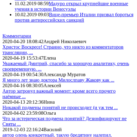
11.02.2019 08:59
Мадуро открыл крупнейшие военные
учения в истории Венесуэлы
10.02.2019 09:03
Вице-премьер Италии призвал бороться
против антироссийских санкций
Комментарии
2020-04-20 18:08:42
Андрей Николаевич
Христос Воскресе! Странно, что никто из комментаторов
трансляции, ...
2020-04-19 15:53:47
Елена
Уважаемый Дмитрий, спасибо за хорошую аналитику, очень
своевременную. ...
2020-04-19 00:54:30
Александр Муратов
Я много лет знаю доктора Милослпаву Жакову как ...
2020-04-16 08:30:05
Алексей
Автор затронул важный момент: кроме всего прочего
наёмные ...
2020-04-13 20:12:36
Нина
Никакой подмены понятий не происходит (и уж тем ...
2020-04-02 23:59:08
Ольга
Что за истерическая подмена понятий? Дезинфицируют не
Святы ...
2019-12-03 22:16:24
Василий
автор олень конкретный. такую бредятину налепил.