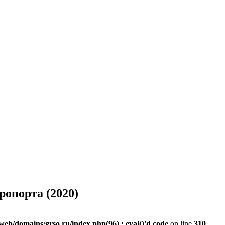
ропорта (2020)
web/domains/grso.ru/index.php(96) : eval()'d code
on line
310