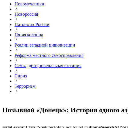
Новомученики
/
Новороссия
/
Патриоты России
/
Пятая колонна
/
Реалии западной цивилизации
/
Реформа местного самоуправления
/
Семья, дети, ювенальная юстиция
/
Сирия
/
Терроризм
/
Позывной «Донецк»: История одного аэ
Fatal error
: Class 'YoutubeToFtp' not found in
/home/users/s/st159-