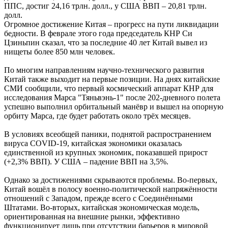
ППС, достиг 24,16 трлн. долл., у США ВВП – 20,81 трлн.
долл.
Огромное достижение Китая – прогресс на пути ликвидации
бедности. В феврале этого года председатель КНР Си
Цзиньпин сказал, что за последние 40 лет Китай вывел из
нищеты более 850 млн человек.
По многим направлениям научно-технического развития
Китай также выходит на первые позиции. На днях китайские
СМИ сообщили, что первый космический аппарат КНР для
исследования Марса "Тяньвэнь-1" после 202-дневного полета
успешно выполнил орбитальный манёвр и вышел на опорную
орбиту Марса, где будет работать около трёх месяцев.
В условиях всеобщей паники, поднятой распространением
вируса COVID-19, китайская экономики оказалась
единственной из крупных экономик, показавшей прирост
(+2,3% ВВП). У США – падение ВВП на 3,5%.
Однако за достижениями скрываются проблемы. Во-первых,
Китай вошёл в полосу военно-политической напряжённости
отношений с Западом, прежде всего с Соединёнными
Штатами. Во-вторых, китайская экономическая модель,
ориентированная на внешние рынки, эффективно
функционирует лишь при отсутствии барьеров в мировой