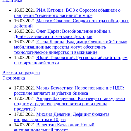
Политика
16.03.2021
РИА Катюша: ВОЗ с Соросом объявили о
пандемии "семейного насилия" в мире
16.03.2021
Максим Соколов: Сводки с театра гибридных
действий
16.03.2021
Олег Царёв: Возобновление войны в
Донбассе зависит от четырёх факторов
16.03.2021
Елена Ларина, Владимир Овчинский: Только
мобилизационные проекты могут обеспечить
технологическое лидерство и выживание
15.03.2021
Юрий Тавровский: Русско-китайский тандем
на старте новой эпохи
Все статьи раздела
Экономика
17.03.2021
Мария Безчастная: Новое повышение НДС:
россияне заплатят за убытки бизнеса
17.03.2021
Андрей Захарченко: Ключевую ставку резко
поднимут ради очередного витка роста цен на
продукты?
17.03.2021
Михаил Делягин: Дефицит бюджета
взорвался ростом в 10 раз
14.03.2021
Валентин Катасонов: Новый
антинациональный проект