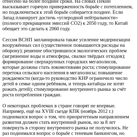
отнесено на более поздние сроки. На словах Пекин
высказывает горячую приверженность борьбе с потеплением,
но подключиться к этой борьбе собирается позднее. Если
Запад планирует достичь «углеродной нейтральности»
(полного прекращения эмиссий СО2) к 2050 году, то Китай
обещает это сделать к 2060 году.
Сессия ВСНП запланировала также усиление модернизации
вооружённых сил (существенное повышаются расходы на
оборону); решение обострившихся экологических проблем
(загрязнение воды и атмосферы, свалки твёрдых отходов);
формирование сверхкрупных городских мегаполисов,
которые должны стать локомотивами роста; стимулирование
перетока сельского населения в мегаполисы; повышение
рождаемости (когда-то руководство КНР ограничило число
детей в семье одним ребёнком, и теперь китайцы не хотят
рожать детей); стимулирование внутреннего рынка за счёт
роста потребления граждан.
О некоторых проблемах в стране говорят не впервые.
Например, ещё на XVIII съезде КПК (ноябрь 2012 г.)
поднимался вопрос о том, что приоритетным направлением
развития должен стать внутренний рынок, но за 8 лет
повернуть в сторону внутреннего рынка не получилось. Не
раз поднимался вопрос о борьбе с теневым банкингом, но