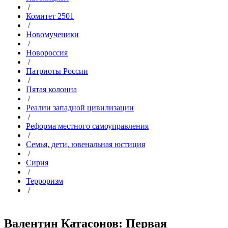
/
Комитет 2501
/
Новомученики
/
Новороссия
/
Патриоты России
/
Пятая колонна
/
Реалии западной цивилизации
/
Реформа местного самоуправления
/
Семья, дети, ювенальная юстиция
/
Сирия
/
Терроризм
/
Валентин Катасонов: Первая