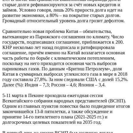
старые долги рефинансируются за счёт новых кредитов и
займов. Условно говоря, лишь 20% прироста долга идет на
развитие экономики, а 80% – на покрытие старых долгов.
Громадный относительный уровень долга грозит дефолтом.
Сравнительно новая проблема Китая – обязательства,
вытекающие из Парижского соглашения по климату. Число
государств, подписавших соглашение, приближается к 200.
КНР несколько лет назад подписала и ратифицировала
соглашение, причём именно на Китай возлагается основная
часть работы по борьбе с климатическим потеплением,
поскольку на него приходится основная часть выбросов
парниковых газов. По данным «Бритиш Петролеум», доля
Китая в суммарных выбросах углекислого газа в мире в 2018
году составила 27,8%. За ним следовали США с долей 15,2%.
Далее (%): Индия – 7,3; Россия – 4,6; Япония – 3,4.
5-11 марта в Пекине проходила ежегодная сессия
Всекитайского собрания народных представителей (ВСНП).
Одним из главных пунктов повестки было подведение итогов
закончившейся 13-й пятилетки, а также обсуждение и
принятие 14-го пятилетнего плана (2021-2025 гг.) и
долгосрочных целевых показателей на 2035 год.
В первый день на сессии ВСНП был заслушан доклад