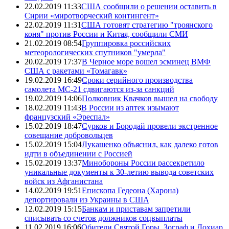
22.02.2019 11:33
США сообщили о решении оставить в
Сирии «миротворческий контингент»
22.02.2019 11:31
США готовят стратегию "троянского
коня" против России и Китая, сообщили СМИ
21.02.2019 08:54
Группировка российских
метеорологических спутников "умерла"
20.02.2019 17:37
В Черное море вошел эсминец ВМФ
США с ракетами «Томагавк»
19.02.2019 16:49
Сроки серийного производства
самолета МС-21 сдвигаются из-за санкций
19.02.2019 14:06
Полковник Квачков вышел на свободу
18.02.2019 11:43
В России из аптек изымают
французский «Эреспал»
15.02.2019 18:47
Сурков и Бородай провели экстренное
совещание добровольцев
15.02.2019 15:04
Лукашенко объяснил, как далеко готов
идти в объединении с Россией
15.02.2019 13:37
Минобороны России рассекретило
уникальные документы к 30-летию вывода советских
войск из Афганистана
14.02.2019 19:51
Епископа Гедеона (Харона)
депортировали из Украины в США
12.02.2019 15:15
Банкам и приставам запретили
списывать со счетов должников соцвыплаты
11.02.2019 16:06
Обители Святой Горы, Зограф и Дохиар,