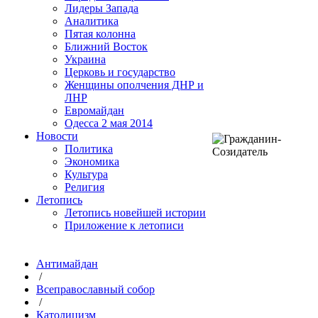
Лидеры Запада
Аналитика
Пятая колонна
Ближний Восток
Украина
Церковь и государство
Женщины ополчения ДНР и
ЛНР
Евромайдан
Одесса 2 мая 2014
Новости
Политика
Экономика
Культура
Религия
Летопись
Летопись новейшей истории
Приложение к летописи
Антимайдан
/
Всеправославный собор
/
Католицизм