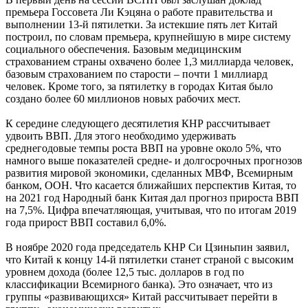
премьера Госсовета Ли Кэцяна о работе правительства и
выполнении 13-й пятилетки. За истекшие пять лет Китай
построил, по словам премьера, крупнейшую в мире систему
социального обеспечения. Базовым медицинским
страхованием страны охвачено более 1,3 миллиарда человек,
базовым страхованием по старости – почти 1 миллиард
человек. Кроме того, за пятилетку в городах Китая было
создано более 60 миллионов новых рабочих мест.
К середине следующего десятилетия КНР рассчитывает
удвоить ВВП. Для этого необходимо удерживать
среднегодовые темпы роста ВВП на уровне около 5%, что
намного выше показателей средне- и долгосрочных прогнозов
развития мировой экономики, сделанных МВФ, Всемирным
банком, ООН. Что касается ближайших перспектив Китая, то
на 2021 год Народный банк Китая дал прогноз прироста ВВП
на 7,5%. Цифра впечатляющая, учитывая, что по итогам 2019
года прирост ВВП составил 6,0%.
В ноябре 2020 года председатель КНР Си Цзиньпин заявил,
что Китай к концу 14-й пятилетки станет страной с высоким
уровнем дохода (более 12,5 тыс. долларов в год по
классификации Всемирного банка). Это означает, что из
группы «развивающихся» Китай рассчитывает перейти в