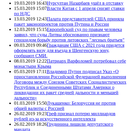
19.03.2019 16:43
Нурсултан Назарбаев ушёл в отставку
15.03.2019 15:07
Власти Китая с 1 апреля снизят ставки
по НДС
13.03.2019 12:43
Палата представителей США приняла
пакет законопроектов против Путина и России
12.03.2019 15:15
Европейский суд по правам человека
заявил, что суды Литвы обоснованно признают
геноцидом борьбу против литовских "лесных братьев"
09.03.2019 09:46
Гражданам США с 2021 года придется
оформлять визу для въезда в Шенгенскую зону,
сообщают СМИ.
08.03.2019 12:22
Патриарх Варфоломей потребовал себе
монастыри Крыма
05.03.2019 17:11
Владимир Путин подписал Указ «О
приостановлении Российской Федерацией выполнения
Договора между Союзом Советских Социалистических
Республик и Соединенными Штатами Америки о
ликвидации их ракет средней дальности и меньшей
дальности»
01.03.2019 15:50
Лукашенко: Белоруссия не против
общей валюты с Россией
26.02.2019 19:23
Греф признал потерю миллиардов
рублей из-за искусственного интеллекта
26.02.2019 18:26
Грудинина лишили депутатского
мандата