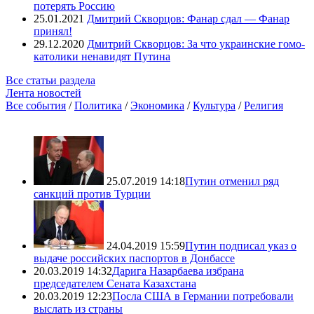
потерять Россию
25.01.2021
Дмитрий Скворцов: Фанар сдал — Фанар
принял!
29.12.2020
Дмитрий Скворцов: За что украинские гомо-
католики ненавидят Путина
Все статьи раздела
Лента новостей
Все события
/
Политика
/
Экономика
/
Культура
/
Религия
25.07.2019 14:18
Путин отменил ряд
санкций против Турции
24.04.2019 15:59
Путин подписал указ о
выдаче российских паспортов в Донбассе
20.03.2019 14:32
Дарига Назарбаева избрана
председателем Сената Казахстана
20.03.2019 12:23
Посла США в Германии потребовали
выслать из страны