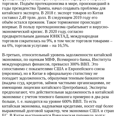
торговле. Подъём протекционизма в мире, произошедший в
годы президенства Трампа, начал создавать проблемы для
китайского экспорта. В 2018 г. экспорт товаров из Китая
составил 2,49 трлн. долл. В следующем 2019 году его
объём остался прежним. Такое торможение происходит
впервые. В пользу протекционизма срабатывает и вирусно-
экономический кризис. В 2020 году, согласно
предварительным данным ЮНКТАД, международная
торговля сократилась на 9%, в том числе торговля товарами –
на 6%, торговля услугами – на 16,5%.
В-третьих, относительный уровень задолженности китайской
экономики, по оценкам МВФ, Всемирного банка, Института
международных финансов, превысил 300% ВВП. Это
сопоставимо с показателями США и Европейского союза
(еврозоны), но в Китае в официальную статистику не
попадает задолженность, образуемая теневым банкингом
(выдача ссуд, кредитов, займов частными организациями, не
имеющими лицензии китайского Центробанка). Эксперты
предполагают, что действительная задолженность в китайской
экономике с учетом теневого банкинга примерно в два раза
больше, т. е. находится на уровне 600% ВВП. То есть
китайская экономика, надуваемая кредитами, носит ещё более
выраженный долговой характер, чем экономики США и стран
ЕС. В Китае выстраивается Вавилонская пирамида долга: