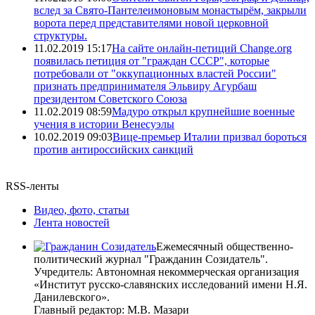
вслед за Свято-Пантелеимоновым монастырём, закрыли
ворота перед представителями новой церковной
структуры.
11.02.2019 15:17
На сайте онлайн-петиций Change.org
появилась петиция от "граждан СССР", которые
потребовали от "оккупационных властей России"
признать предпринимателя Эльвиру Агурбаш
президентом Советского Союза
11.02.2019 08:59
Мадуро открыл крупнейшие военные
учения в истории Венесуэлы
10.02.2019 09:03
Вице-премьер Италии призвал бороться
против антироссийских санкций
RSS-ленты
Видео, фото, статьи
Лента новостей
Ежемесячный общественно-
политический журнал "Гражданин Созидатель".
Учредитель: Автономная некоммерческая организация
«Институт русско-славянских исследований имени Н.Я.
Данилевского».
Главный редактор: М.В. Мазари