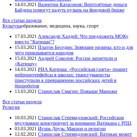
14.03.2021
Валентин Катасонов: Вертолётные деньги
Байдена помогут надуть пузырь на фондовой бирже
Все статьи раздела
Культура
образование, медицина, наука, спорт
17.03.2021
Александр Халдей: Что предложить МОКу
вместо "Катюши"?
15.03.2021
Платон Беседин: Зияющие низины: кто и для
чего прикрывается народом
15.03.2021
Андрей Соколов: России запретили и
«Катюшу»
14.03.2021
РИА Катюша: «Российская газета» пиарит
нейроинтерфейсы в школах: трансгуманисты
приступили к превращению российских детей в
биороботов
13.03.2021
Станислав Смагин: Повыше Манижи
Все статьи раздела
Религия
10.03.2021
Станислав Стремидловский: Российские
мусульмане конкурируют за внимание Ватикана с РПЦ
03.03.2021
Игорь Друзь: Макрон и религии
12.02.2021
Станислав Стремидловский: Ватикан может