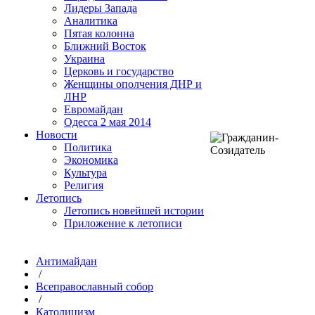
Лидеры Запада
Аналитика
Пятая колонна
Ближний Восток
Украина
Церковь и государство
Женщины ополчения ДНР и
ЛНР
Евромайдан
Одесса 2 мая 2014
Новости
Политика
Экономика
Культура
Религия
Летопись
Летопись новейшей истории
Приложение к летописи
Антимайдан
/
Всеправославный собор
/
Католицизм