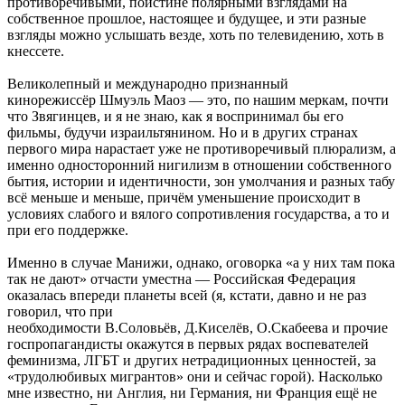
противоречивыми, поистине полярными взглядами на
собственное прошлое, настоящее и будущее, и эти разные
взгляды можно услышать везде, хоть по телевидению, хоть в
кнессете.
Великолепный и международно признанный
кинорежиссёр Шмуэль Маоз — это, по нашим меркам, почти
что Звягинцев, и я не знаю, как я воспринимал бы его
фильмы, будучи израильтянином. Но и в других странах
первого мира нарастает уже не противоречивый плюрализм, а
именно односторонний нигилизм в отношении собственного
бытия, истории и идентичности, зон умолчания и разных табу
всё меньше и меньше, причём уменьшение происходит в
условиях слабого и вялого сопротивления государства, а то и
при его поддержке.
Именно в случае Манижи, однако, оговорка «а у них там пока
так не дают» отчасти уместна — Российская Федерация
оказалась впереди планеты всей (я, кстати, давно и не раз
говорил, что при
необходимости В.Соловьёв, Д.Киселёв, О.Скабеева и прочие
госпропагандисты окажутся в первых рядах воспевателей
феминизма, ЛГБТ и других нетрадиционных ценностей, за
«трудолюбивых мигрантов» они и сейчас горой). Насколько
мне известно, ни Англия, ни Германия, ни Франция ещё не