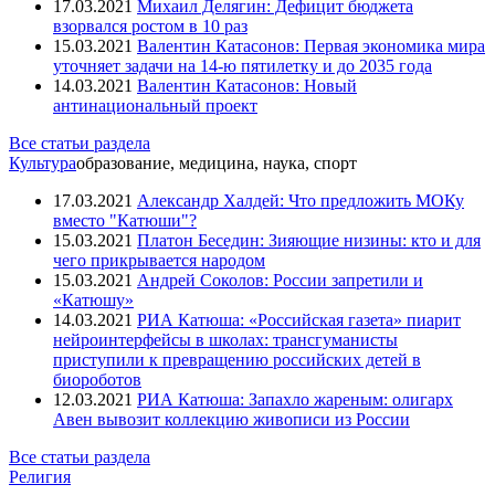
17.03.2021
Михаил Делягин: Дефицит бюджета
взорвался ростом в 10 раз
15.03.2021
Валентин Катасонов: Первая экономика мира
уточняет задачи на 14-ю пятилетку и до 2035 года
14.03.2021
Валентин Катасонов: Новый
антинациональный проект
Все статьи раздела
Культура
образование, медицина, наука, спорт
17.03.2021
Александр Халдей: Что предложить МОКу
вместо "Катюши"?
15.03.2021
Платон Беседин: Зияющие низины: кто и для
чего прикрывается народом
15.03.2021
Андрей Соколов: России запретили и
«Катюшу»
14.03.2021
РИА Катюша: «Российская газета» пиарит
нейроинтерфейсы в школах: трансгуманисты
приступили к превращению российских детей в
биороботов
12.03.2021
РИА Катюша: Запахло жареным: олигарх
Авен вывозит коллекцию живописи из России
Все статьи раздела
Религия