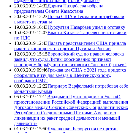
выдаче российских паспортов в Донбассе
20.03.2019 14:32
Дарига Назарбаева избрана
председателем Сената Казахстана
20.03.2019 12:23
Посла США в Германии потребовали
выслать из страны
19.03.2019 16:43
Нурсултан Назарбаев ушёл в отставку
15.03.2019 15:07
Власти Китая с 1 апреля снизят ставки
по НДС
13.03.2019 12:43
Палата представителей США приняла
пакет законопроектов против Путина и России
12.03.2019 15:15
Европейский суд по правам человека
заявил, что суды Литвы обоснованно признают
геноцидом борьбу против литовских "лесных братьев"
09.03.2019 09:46
Гражданам США с 2021 года придется
оформлять визу для въезда в Шенгенскую зону,
сообщают СМИ.
08.03.2019 12:22
Патриарх Варфоломей потребовал себе
монастыри Крыма
05.03.2019 17:11
Владимир Путин подписал Указ «О
приостановлении Российской Федерацией выполнения
Договора между Союзом Советских Социалистических
Республик и Соединенными Штатами Америки о
ликвидации их ракет средней дальности и меньшей
дальности»
01.03.2019 15:50
Лукашенко: Белоруссия не против