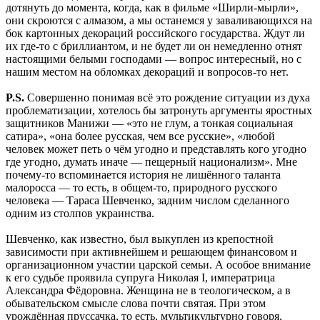
дотянуть до момента, когда, как в фильме «Ширли-мырли»,
они скроются с алмазом, а мы останемся у заваливающихся на
бок картонных декораций российского государства. Ждут ли
их где-то с бриллиантом, и не будет ли он немедленно отнят
настоящими белыми господами — вопрос интересный, но с
нашим местом на обломках декораций и вопросов-то нет.
P.S.
Совершенно понимая всё это рождение ситуации из духа
проблематизации, хотелось бы затронуть аргументы яростных
защитников Манижи — «это не глум, а тонкая социальная
сатира», «она более русская, чем все русские», «любой
человек может петь о чём угодно и представлять кого угодно
где угодно, думать иначе — пещерный национализм». Мне
почему-то вспоминается история не лишённого таланта
малоросса — то есть, в общем-то, природного русского
человека — Тараса Шевченко, задним числом сделанного
одним из столпов украинства.
Шевченко, как известно, был выкуплен из крепостной
зависимости при активнейшем и решающем финансовом и
организационном участии царской семьи. А особое внимание
к его судьбе проявила супруга Николая I, императрица
Александра Фёдоровна. Женщина не в теологическом, а в
обывательском смысле слова почти святая. При этом
урождённая пруссачка, то есть, мультикультурно говоря,