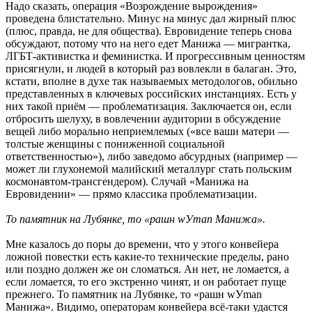
Надо сказать, операция «Возрождение вырождения»
проведена блистательно. Минус на минус дал жирный плюс
(плюс, правда, не для общества). Евровидение теперь снова
обсуждают, потому что на него едет Манижа — мигрантка,
ЛГБТ-активистка и феминистка. И прогрессивным ценностям
присягнули, и людей в который раз вовлекли в балаган. Это,
кстати, вполне в духе так называемых методологов, обильно
представленных в ключевых российских инстанциях. Есть у
них такой приём — проблематизация. Заключается он, если
отбросить шелуху, в вовлечении аудитории в обсуждение
вещей либо морально неприемлемых («все ваши матери —
толстые женщины с пониженной социальной
ответственностью»), либо заведомо абсурдных (например —
может ли глухонемой малийский металлург стать польским
космонавтом-трансгендером). Случай «Манижа на
Евровидении» — прямо классика проблематизации.
То памятник на Лубянке, то «рашн wУman Манижа».
Мне казалось до поры до времени, что у этого конвейера
ложной повестки есть какие-то технические пределы, рано
или поздно должен же он сломаться. Ан нет, не ломается, а
если ломается, то его экстренно чинят, и он работает пуще
прежнего. То памятник на Лубянке, то «рашн wУman
Манижа». Видимо, операторам конвейера всё-таки удастся