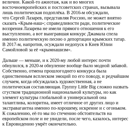
величин. Какой-то ажиотаж, как и во многих
восточноевропейских и постсоветских странах, вызывала
лишь политическая подоплёка. В 2016-м обсуждали,
что Сергей Лазарев, представляя Россию, не может внятно
сказать «Крым-наш»; справедливости ради, политические
воззрения Лазарева не имели прямого отношения к его
выступлению, а вот выигравшая конкурс Джамала спела
именно политическую песню о депортации крымских татар.
В 2017-м, напротив, осуждали недопуск в Киев Юлии
Самойловой за её «крымнашизм».
Дальше — меньше, и к 2020-му любой интерес почти
обнулился, в 2020-м обнуление вообще было модной забавой.
Собственно, отмена прошлогоднего конкурса была
единственным всплеском эмоций по его поводу, и редчайшим
случаем, когда обсуждалась художественная, а не
политическая составляющая. Группу Little Big сложно назвать
сгустком традиционной национальной культуры, но как
элемент культуры глобальной и универсальной она
талантлива, колоритна, имеет отличное от других лицо и
экстравагантна именно по-хорошему, искренне и с огоньком.
К сожалению, её-то мы по стечению обстоятельств на
европейском поле и не увидели, после чего, казалось, интерес
к Евровидению умрёт окончательно.