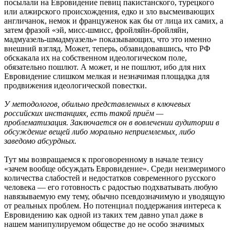
посылали на Евровидение певиц пакистанского, турецкого
или алжирского происхождения, едко и зло высмеивающих
англичанок, немок и француженок как бы от лица их самих, а
затем фразой «эй, мисс-шмисс, фройляйн-бройляйн,
мадмуазель-шмадмуазель» показывающих, что это именно
внешний взгляд. Может, теперь, обзавидовавшись, что РФ
обскакала их на собственном идеологическом поле,
обязательно пошлют. А может, и не пошлют, ибо для них
Евровидение слишком мелкая и незначимая площадка для
продвижения идеологической повестки.
У методологов, обильно представленных в ключевых
российских инстанциях, есть такой приём —
проблематизация. Заключается он в вовлечении аудитории в
обсуждение вещей либо морально неприемлемых, либо
заведомо абсурдных.
Тут мы возвращаемся к проговоренному в начале тезису
«зачем вообще обсуждать Евровидение». Среди неизмеримого
количества слабостей и недостатков современного русского
человека — его готовность с радостью подхватывать любую
навязываемую ему тему, обычно псевдозначимую и уводящую
от реальных проблем. Но потенциал поддержания интереса к
Евровидению как одной из таких тем давно упал даже в
нашем манипулируемом обществе до не особо значимых