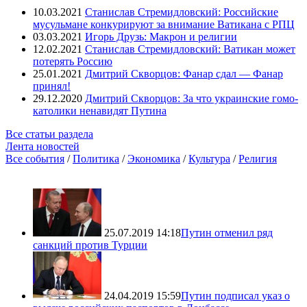
10.03.2021
Станислав Стремидловский: Российские
мусульмане конкурируют за внимание Ватикана с РПЦ
03.03.2021
Игорь Друзь: Макрон и религии
12.02.2021
Станислав Стремидловский: Ватикан может
потерять Россию
25.01.2021
Дмитрий Скворцов: Фанар сдал — Фанар
принял!
29.12.2020
Дмитрий Скворцов: За что украинские гомо-
католики ненавидят Путина
Все статьи раздела
Лента новостей
Все события
/
Политика
/
Экономика
/
Культура
/
Религия
25.07.2019 14:18
Путин отменил ряд
санкций против Турции
24.04.2019 15:59
Путин подписал указ о