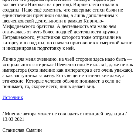
восшествия Николая на престол). Виршеплёта отдали в
солдаты. Надо ещё заметить, что скверные стихи были не
единственной причиной опалы, а лишь дополнением к
шевченковской деятельности в рамках Кирилло-
Мефодиевского братства. А деятельность эта мало чем
отличалась от чуть более поздней деятельности кружка
Петрашевского, участников которого тоже отправили на
каторгу и в солдаты, но сначала приговорив к смертной казни
и инсценировав подготовку к ней.
Лично для меня очевидно, на чьей стороне здесь надо быть —
«социального сатирика» Шевченко или Николая I, даже не как
императора (хотя именно как императора я его очень уважаю),
а как заступника за жену. Есть вещи не этнические даже, а
этические. Которые человек обычно понимает, а если не
понимает, то, скорее всего, лишь делает вид.
Источник
/ Мнение автора может не совпадать с позицией редакции /
13.03.2021
Станислав Смагин