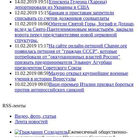
14.02.2019 19:51
Епископа Гедеона (Харона)
депортировали из Украины в США
12.02.2019 15:15
Банкам и приставам запретили
списывать со счетов должников соцвыплаты
11.02.2019 16:06
Обители Святой Горы, Зограф и Дохиар,
вслед за Свято-Пантелеимоновым монастырём, закрыли
ворота перед представителями новой церковной
структуры.
11.02.2019 15:17
На сайте онлайн-петиций Change.org
появилась петиция от "граждан СССР", которые
потребовали от "оккупационных властей России"
признать предпринимателя Эльвиру Агурбаш
президентом Советского Союза
11.02.2019 08:59
Мадуро открыл крупнейшие военные
учения в истории Венесуэлы
10.02.2019 09:03
Вице-премьер Италии призвал бороться
против антироссийских санкций
RSS-ленты
Видео, фото, статьи
Лента новостей
Ежемесячный общественно-