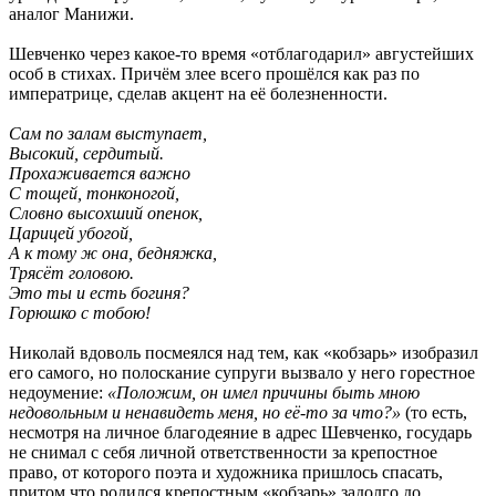
аналог Манижи.
Шевченко через какое-то время «отблагодарил» августейших
особ в стихах. Причём злее всего прошёлся как раз по
императрице, сделав акцент на её болезненности.
Сам по залам выступает,
Высокий, сердитый.
Прохаживается важно
С тощей, тонконогой,
Словно высохший опенок,
Царицей убогой,
А к тому ж она, бедняжка,
Трясёт головою.
Это ты и есть богиня?
Горюшко с тобою!
Николай вдоволь посмеялся над тем, как «кобзарь» изобразил
его самого, но полоскание супруги вызвало у него горестное
недоумение:
«Положим, он имел причины быть мною
недовольным и ненавидеть меня, но её-то за что?»
(то есть,
несмотря на личное благодеяние в адрес Шевченко, государь
не снимал с себя личной ответственности за крепостное
право, от которого поэта и художника пришлось спасать,
притом что родился крепостным «кобзарь» задолго до