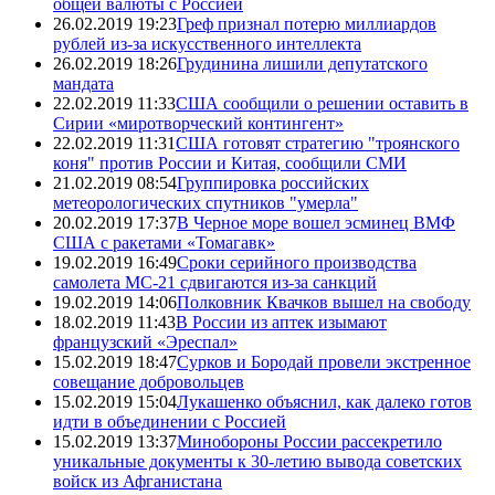
общей валюты с Россией
26.02.2019 19:23
Греф признал потерю миллиардов
рублей из-за искусственного интеллекта
26.02.2019 18:26
Грудинина лишили депутатского
мандата
22.02.2019 11:33
США сообщили о решении оставить в
Сирии «миротворческий контингент»
22.02.2019 11:31
США готовят стратегию "троянского
коня" против России и Китая, сообщили СМИ
21.02.2019 08:54
Группировка российских
метеорологических спутников "умерла"
20.02.2019 17:37
В Черное море вошел эсминец ВМФ
США с ракетами «Томагавк»
19.02.2019 16:49
Сроки серийного производства
самолета МС-21 сдвигаются из-за санкций
19.02.2019 14:06
Полковник Квачков вышел на свободу
18.02.2019 11:43
В России из аптек изымают
французский «Эреспал»
15.02.2019 18:47
Сурков и Бородай провели экстренное
совещание добровольцев
15.02.2019 15:04
Лукашенко объяснил, как далеко готов
идти в объединении с Россией
15.02.2019 13:37
Минобороны России рассекретило
уникальные документы к 30-летию вывода советских
войск из Афганистана