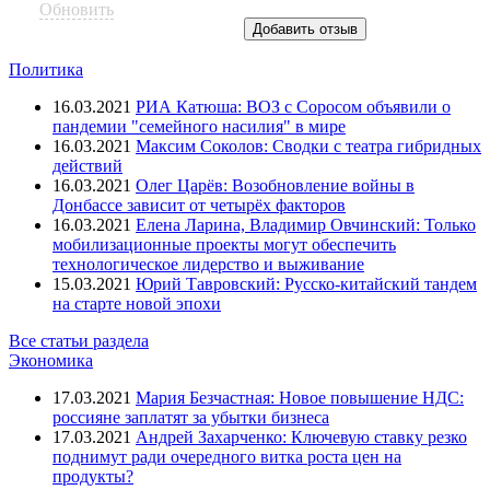
Обновить
Политика
16.03.2021
РИА Катюша: ВОЗ с Соросом объявили о
пандемии "семейного насилия" в мире
16.03.2021
Максим Соколов: Сводки с театра гибридных
действий
16.03.2021
Олег Царёв: Возобновление войны в
Донбассе зависит от четырёх факторов
16.03.2021
Елена Ларина, Владимир Овчинский: Только
мобилизационные проекты могут обеспечить
технологическое лидерство и выживание
15.03.2021
Юрий Тавровский: Русско-китайский тандем
на старте новой эпохи
Все статьи раздела
Экономика
17.03.2021
Мария Безчастная: Новое повышение НДС:
россияне заплатят за убытки бизнеса
17.03.2021
Андрей Захарченко: Ключевую ставку резко
поднимут ради очередного витка роста цен на
продукты?