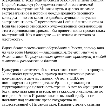
осуждения. И тоже ведь не совсем безосновательная позиция.
С одной только сугубо художественной и эстетической
стороны выступление Манижи пусть и далеко не самое
экстравагантное в истории международного песенного
конкурса — но это какая-то дешёвая, душная и натужная
экстравагантность. С пресловутыми Lordi и близко не стояла.
Если бы всерьёз относился к художественной составляющей
этого соревнования фриков, я бы приветствовал провал таких
выступлений. Как в анекдоте — «выгнали из гестапо за
жестокость».
Евровидение теперь снова обсуждают в России, потому что
на него едет Манижа — мигрантка, ЛГБТ-активистка и
феминистка. И прогрессивным ценностям присягнули, и людей
в который раз вовлекли в балаган.
Культурно-политический контекст тоже сложно не затронуть.
У нас любят приводить в пример патриотические рамки
допустимого в других странах: «А вот в США не
номинируют на премию режиссёра, не признающего
территориальную целостность страны! А вот во Франции не
будут покупать книги автора, не уважающего национальную
историю! А вот в Израиле никто с высокой трибуны не
поставит под сомнение право государства на
существование!». На самом деле, Израиль страна с самыми