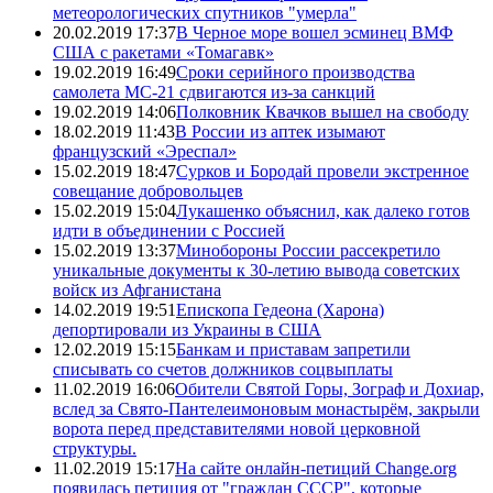
метеорологических спутников "умерла"
20.02.2019 17:37
В Черное море вошел эсминец ВМФ
США с ракетами «Томагавк»
19.02.2019 16:49
Сроки серийного производства
самолета МС-21 сдвигаются из-за санкций
19.02.2019 14:06
Полковник Квачков вышел на свободу
18.02.2019 11:43
В России из аптек изымают
французский «Эреспал»
15.02.2019 18:47
Сурков и Бородай провели экстренное
совещание добровольцев
15.02.2019 15:04
Лукашенко объяснил, как далеко готов
идти в объединении с Россией
15.02.2019 13:37
Минобороны России рассекретило
уникальные документы к 30-летию вывода советских
войск из Афганистана
14.02.2019 19:51
Епископа Гедеона (Харона)
депортировали из Украины в США
12.02.2019 15:15
Банкам и приставам запретили
списывать со счетов должников соцвыплаты
11.02.2019 16:06
Обители Святой Горы, Зограф и Дохиар,
вслед за Свято-Пантелеимоновым монастырём, закрыли
ворота перед представителями новой церковной
структуры.
11.02.2019 15:17
На сайте онлайн-петиций Change.org
появилась петиция от "граждан СССР", которые