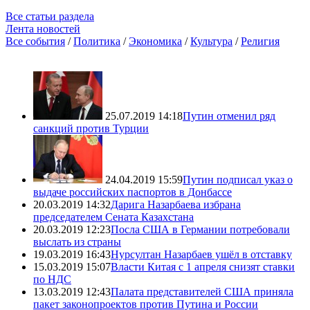
Все статьи раздела
Лента новостей
Все события
/
Политика
/
Экономика
/
Культура
/
Религия
25.07.2019 14:18
Путин отменил ряд
санкций против Турции
24.04.2019 15:59
Путин подписал указ о
выдаче российских паспортов в Донбассе
20.03.2019 14:32
Дарига Назарбаева избрана
председателем Сената Казахстана
20.03.2019 12:23
Посла США в Германии потребовали
выслать из страны
19.03.2019 16:43
Нурсултан Назарбаев ушёл в отставку
15.03.2019 15:07
Власти Китая с 1 апреля снизят ставки
по НДС
13.03.2019 12:43
Палата представителей США приняла
пакет законопроектов против Путина и России