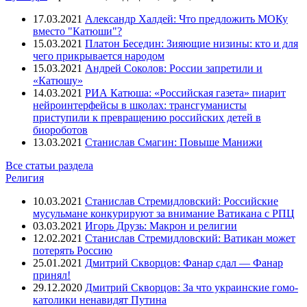
17.03.2021
Александр Халдей: Что предложить МОКу
вместо "Катюши"?
15.03.2021
Платон Беседин: Зияющие низины: кто и для
чего прикрывается народом
15.03.2021
Андрей Соколов: России запретили и
«Катюшу»
14.03.2021
РИА Катюша: «Российская газета» пиарит
нейроинтерфейсы в школах: трансгуманисты
приступили к превращению российских детей в
биороботов
13.03.2021
Станислав Смагин: Повыше Манижи
Все статьи раздела
Религия
10.03.2021
Станислав Стремидловский: Российские
мусульмане конкурируют за внимание Ватикана с РПЦ
03.03.2021
Игорь Друзь: Макрон и религии
12.02.2021
Станислав Стремидловский: Ватикан может
потерять Россию
25.01.2021
Дмитрий Скворцов: Фанар сдал — Фанар
принял!
29.12.2020
Дмитрий Скворцов: За что украинские гомо-
католики ненавидят Путина