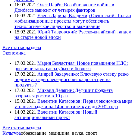
16.03.2021
Олег Царёв: Возобновление войны в
Донбассе зависит от четырёх факторов
16.03.2021
Елена Ларина, Владимир Овчинский: Только
мобилизационные проекты могут обеспечить
технологическое лидерство и выживание
15.03.2021
Юрий Тавровский: Русско-китайский тандем
на старте новой эпохи
Все статьи раздела
Экономика
17.03.2021
Мария Безчастная: Новое повышение НДС:
россияне заплатят за убытки бизнеса
17.03.2021
Андрей Захарченко: Ключевую ставку резко
поднимут ради очередного витка роста цен на
продукты?
17.03.2021
Михаил Делягин: Дефицит бюджета
взорвался ростом в 10 раз
15.03.2021
Валентин Катасонов: Первая экономика мира
уточняет задачи на 14-ю пятилетку и до 2035 года
14.03.2021
Валентин Катасонов: Новый
антинациональный проект
Все статьи раздела
Культура
образование, медицина, наука, спорт