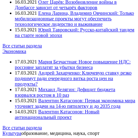
16.03.2021
Олег Царёв: Возобновление войны в
Донбассе зависит от четырёх факторов
16.03.2021
Елена Ларина, Владимир Овчинский: Только
мобилизационные проекты могут обеспечить
технологическое лидерство и выживание
15.03.2021
Юрий Тавровский: Русско-китайский тандем
на старте новой эпохи
Все статьи раздела
Экономика
17.03.2021
Мария Безчастная: Новое повышение НДС:
россияне заплатят за убытки бизнеса
17.03.2021
Андрей Захарченко: Ключевую ставку резко
поднимут ради очередного витка роста цен на
продукты?
17.03.2021
Михаил Делягин: Дефицит бюджета
взорвался ростом в 10 раз
15.03.2021
Валентин Катасонов: Первая экономика мира
уточняет задачи на 14-ю пятилетку и до 2035 года
14.03.2021
Валентин Катасонов: Новый
антинациональный проект
Все статьи раздела
Культура
образование, медицина, наука, спорт