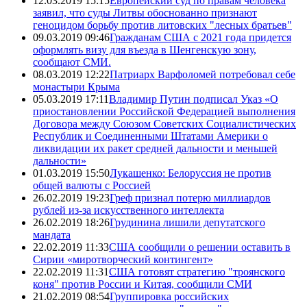
12.03.2019 15:15
Европейский суд по правам человека
заявил, что суды Литвы обоснованно признают
геноцидом борьбу против литовских "лесных братьев"
09.03.2019 09:46
Гражданам США с 2021 года придется
оформлять визу для въезда в Шенгенскую зону,
сообщают СМИ.
08.03.2019 12:22
Патриарх Варфоломей потребовал себе
монастыри Крыма
05.03.2019 17:11
Владимир Путин подписал Указ «О
приостановлении Российской Федерацией выполнения
Договора между Союзом Советских Социалистических
Республик и Соединенными Штатами Америки о
ликвидации их ракет средней дальности и меньшей
дальности»
01.03.2019 15:50
Лукашенко: Белоруссия не против
общей валюты с Россией
26.02.2019 19:23
Греф признал потерю миллиардов
рублей из-за искусственного интеллекта
26.02.2019 18:26
Грудинина лишили депутатского
мандата
22.02.2019 11:33
США сообщили о решении оставить в
Сирии «миротворческий контингент»
22.02.2019 11:31
США готовят стратегию "троянского
коня" против России и Китая, сообщили СМИ
21.02.2019 08:54
Группировка российских