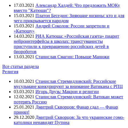
17.03.2021
Александр Халдей: Что предложить МОКу
вместо "Катюши"?
15.03.2021
Платон Беседин: Зияющие низины: кто и для
чего прикрывается народом
15.03.2021
Андрей Соколов: России запретили и
«Катюшу»
14.03.2021
РИА Катюша: «Российская газета» пиарит
нейроинтерфейсы в школах: трансгуманисты
приступили к превращению российских детей в
биороботов
13.03.2021
Станислав Смагин: Повыше Манижи
Все статьи раздела
Религия
10.03.2021
Станислав Стремидловский: Российские
мусульмане конкурируют за внимание Ватикана с РПЦ
03.03.2021
Игорь Друзь: Макрон и религии
12.02.2021
Станислав Стремидловский: Ватикан может
потерять Россию
25.01.2021
Дмитрий Скворцов: Фанар сдал — Фанар
принял!
29.12.2020
Дмитрий Скворцов: За что украинские гомо-
католики ненавидят Путина