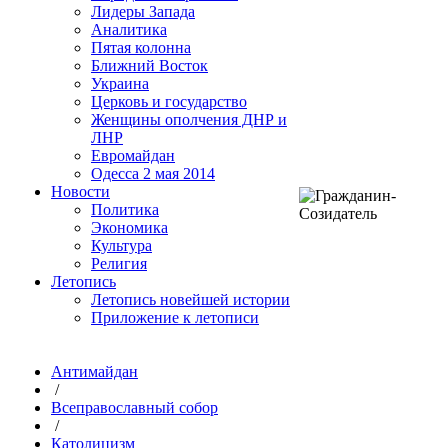
Лидеры Запада
Аналитика
Пятая колонна
Ближний Восток
Украина
Церковь и государство
Женщины ополчения ДНР и
ЛНР
Евромайдан
Одесса 2 мая 2014
Новости
Политика
Экономика
Культура
Религия
Летопись
Летопись новейшей истории
Приложение к летописи
Антимайдан
/
Всеправославный собор
/
Католицизм