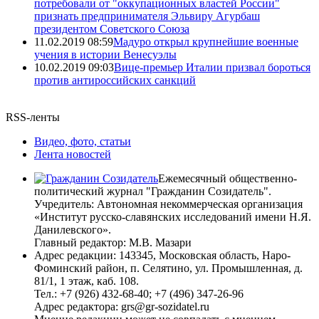
потребовали от "оккупационных властей России"
признать предпринимателя Эльвиру Агурбаш
президентом Советского Союза
11.02.2019 08:59
Мадуро открыл крупнейшие военные
учения в истории Венесуэлы
10.02.2019 09:03
Вице-премьер Италии призвал бороться
против антироссийских санкций
RSS-ленты
Видео, фото, статьи
Лента новостей
Ежемесячный общественно-
политический журнал "Гражданин Созидатель".
Учредитель: Автономная некоммерческая организация
«Институт русско-славянских исследований имени Н.Я.
Данилевского».
Главный редактор: М.В. Мазари
Адрес редакции: 143345, Московская область, Наро-
Фоминский район, п. Селятино, ул. Промышленная, д.
81/1, 1 этаж, каб. 108.
Тел.: +7 (926) 432-68-40; +7 (496) 347-26-96
Адрес редактора: grs@gr-sozidatel.ru