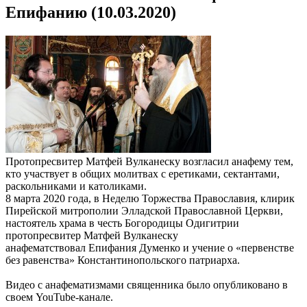
Епифанию (10.03.2020)
Протопресвитер Матфей Вулканеску возгласил анафему тем,
кто участвует в общих молитвах с еретиками, сектантами,
раскольниками и католиками.
8 марта 2020 года, в Неделю Торжества Православия, клирик
Пирейской митрополии Элладской Православной Церкви,
настоятель храма в честь Богородицы Одигитрии
протопресвитер Матфей Вулканеску
анафематствовал Епифания Думенко и учение о «первенстве
без равенства» Константинопольского патриарха.
Видео с анафематизмами священника было опубликовано в
своем YouTube-канале.