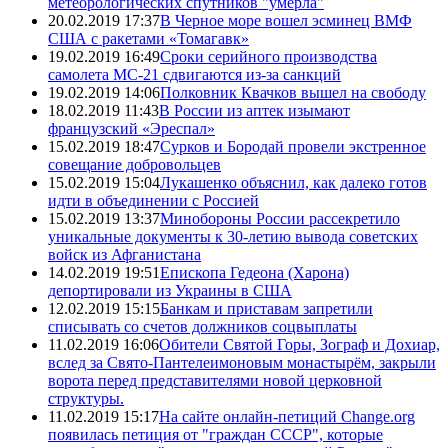
метеорологических спутников "умерла"
20.02.2019 17:37
В Черное море вошел эсминец ВМФ
США с ракетами «Томагавк»
19.02.2019 16:49
Сроки серийного производства
самолета МС-21 сдвигаются из-за санкций
19.02.2019 14:06
Полковник Квачков вышел на свободу
18.02.2019 11:43
В России из аптек изымают
французский «Эреспал»
15.02.2019 18:47
Сурков и Бородай провели экстренное
совещание добровольцев
15.02.2019 15:04
Лукашенко объяснил, как далеко готов
идти в объединении с Россией
15.02.2019 13:37
Минобороны России рассекретило
уникальные документы к 30-летию вывода советских
войск из Афганистана
14.02.2019 19:51
Епископа Гедеона (Харона)
депортировали из Украины в США
12.02.2019 15:15
Банкам и приставам запретили
списывать со счетов должников соцвыплаты
11.02.2019 16:06
Обители Святой Горы, Зограф и Дохиар,
вслед за Свято-Пантелеимоновым монастырём, закрыли
ворота перед представителями новой церковной
структуры.
11.02.2019 15:17
На сайте онлайн-петиций Change.org
появилась петиция от "граждан СССР", которые