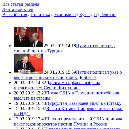
Все статьи раздела
Лента новостей
Все события
/
Политика
/
Экономика
/
Культура
/
Религия
25.07.2019 14:18
Путин отменил ряд
санкций против Турции
24.04.2019 15:59
Путин подписал указ о
выдаче российских паспортов в Донбассе
20.03.2019 14:32
Дарига Назарбаева избрана
председателем Сената Казахстана
20.03.2019 12:23
Посла США в Германии потребовали
выслать из страны
19.03.2019 16:43
Нурсултан Назарбаев ушёл в отставку
15.03.2019 15:07
Власти Китая с 1 апреля снизят ставки
по НДС
13.03.2019 12:43
Палата представителей США приняла
пакет законопроектов против Путина и России