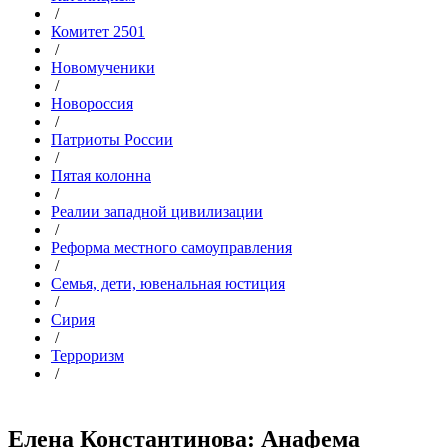
/
Комитет 2501
/
Новомученики
/
Новороссия
/
Патриоты России
/
Пятая колонна
/
Реалии западной цивилизации
/
Реформа местного самоуправления
/
Семья, дети, ювенальная юстиция
/
Сирия
/
Терроризм
/
Елена Константинова: Анафема