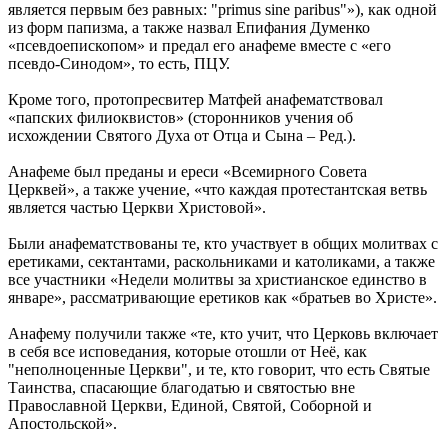
является первым без равных: "primus sine paribus"»), как одной
из форм папизма, а также назвал Епифания Думенко
«псевдоепископом» и предал его анафеме вместе с «его
псевдо-Синодом», то есть, ПЦУ.
Кроме того, протопресвитер Матфей анафематствовал
«папских филиоквистов» (сторонников учения об
исхождении Святого Духа от Отца и Сына – Ред.).
Анафеме был преданы и ереси «Всемирного Совета
Церквей», а также учение, «что каждая протестантская ветвь
является частью Церкви Христовой».
Были анафематствованы те, кто участвует в общих молитвах с
еретиками, сектантами, раскольниками и католиками, а также
все участники «Недели молитвы за христианское единство в
январе», рассматривающие еретиков как «братьев во Христе».
Анафему получили также «те, кто учит, что Церковь включает
в себя все исповедания, которые отошли от Неё, как
"неполноценные Церкви", и те, кто говорит, что есть Святые
Таинства, спасающие благодатью и святостью вне
Православной Церкви, Единой, Святой, Соборной и
Апостольской».