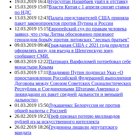
19.03.2019 16:43
Нурсултан Назарбаев ушёл в отставку
15.03.2019 15:07
Власти Китая с 1 апреля снизят ставки
по НДС
13.03.2019 12:43
Палата представителей США приняла
пакет законопроектов против Путина и России
12.03.2019 15:15
Европейский суд по правам человека
заявил, что суды Литвы обоснованно признают
геноцидом борьбу против литовских "лесных братьев"
09.03.2019 09:46
Гражданам США с 2021 года придется
оформлять визу для въезда в Шенгенскую зону,
сообщают СМИ.
08.03.2019 12:22
Патриарх Варфоломей потребовал себе
монастыри Крыма
05.03.2019 17:11
Владимир Путин подписал Указ «О
приостановлении Российской Федерацией выполнения
Договора между Союзом Советских Социалистических
Республик и Соединенными Штатами Америки о
ликвидации их ракет средней дальности и меньшей
дальности»
01.03.2019 15:50
Лукашенко: Белоруссия не против
общей валюты с Россией
26.02.2019 19:23
Греф признал потерю миллиардов
рублей из-за искусственного интеллекта
26.02.2019 18:26
Грудинина лишили депутатского
мандата