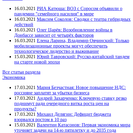
16.03.2021
РИА Катюша: ВОЗ с Соросом объявили о
пандемии "семейного насилия" в мире
16.03.2021
Максим Соколов: Сводки с театра гибридных
действий
16.03.2021
Олег Царёв: Возобновление войны в
Донбассе зависит от четырёх факторов
16.03.2021
Елена Ларина, Владимир Овчинский: Только
мобилизационные проекты могут обеспечить
технологическое лидерство и выживание
15.03.2021
Юрий Тавровский: Русско-китайский тандем
на старте новой эпохи
Все статьи раздела
Экономика
17.03.2021
Мария Безчастная: Новое повышение НДС:
россияне заплатят за убытки бизнеса
17.03.2021
Андрей Захарченко: Ключевую ставку резко
поднимут ради очередного витка роста цен на
продукты?
17.03.2021
Михаил Делягин: Дефицит бюджета
взорвался ростом в 10 раз
15.03.2021
Валентин Катасонов: Первая экономика мира
уточняет задачи на 14-ю пятилетку и до 2035 года