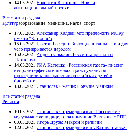
14.03.2021
Валентин Катасонов: Новый
антинациональный проект
Все статьи раздела
Культура
образование, медицина, наука, спорт
17.03.2021
Александр Халдей: Что предложить МОКу
вместо "Катюши"?
15.03.2021
Платон Беседин: Зияющие низины: кто и для
чего прикрывается народом
15.03.2021
Андрей Соколов: России запретили и
«Катюшу»
14.03.2021
РИА Катюша: «Российская газета» пиарит
нейроинтерфейсы в школах: трансгуманисты
приступили к превращению российских детей в
биороботов
13.03.2021
Станислав Смагин: Повыше Манижи
Все статьи раздела
Религия
10.03.2021
Станислав Стремидловский: Российские
мусульмане конкурируют за внимание Ватикана с РПЦ
03.03.2021
Игорь Друзь: Макрон и религии
12.02.2021
Станислав Стремидловский: Ватикан может