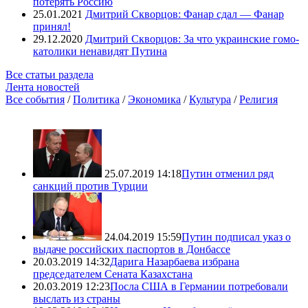
потерять Россию
25.01.2021
Дмитрий Скворцов: Фанар сдал — Фанар
принял!
29.12.2020
Дмитрий Скворцов: За что украинские гомо-
католики ненавидят Путина
Все статьи раздела
Лента новостей
Все события
/
Политика
/
Экономика
/
Культура
/
Религия
25.07.2019 14:18
Путин отменил ряд
санкций против Турции
24.04.2019 15:59
Путин подписал указ о
выдаче российских паспортов в Донбассе
20.03.2019 14:32
Дарига Назарбаева избрана
председателем Сената Казахстана
20.03.2019 12:23
Посла США в Германии потребовали
выслать из страны