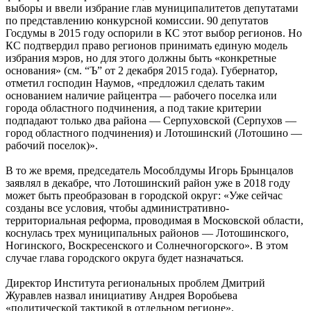
выборы и ввели избрание глав муниципалитетов депутатами
по представлению конкурсной комиссии. 90 депутатов
Госдумы в 2015 году оспорили в КС этот выбор регионов. Но
КС подтвердил право регионов принимать единую модель
избрания мэров, но для этого должны быть «конкретные
основания» (см. “Ъ” от 2 декабря 2015 года). Губернатор,
отметил господин Наумов, «предложил сделать таким
основанием наличие райцентра — рабочего поселка или
города областного подчинения, а под такие критерии
подпадают только два района — Серпуховской (Серпухов —
город областного подчинения) и Лотошинский (Лотошино —
рабочий поселок)».
В то же время, председатель Мособлдумы Игорь Брынцалов
заявлял в декабре, что Лотошинский район уже в 2018 году
может быть преобразован в городской округ: «Уже сейчас
созданы все условия, чтобы административно-
территориальная реформа, проводимая в Московской области,
коснулась трех муниципальных районов — Лотошинского,
Ногинского, Воскресенского и Солнечногорского». В этом
случае глава городского округа будет назначаться.
Директор Института региональных проблем Дмитрий
Журавлев назвал инициативу Андрея Воробьева
«политической тактикой в отдельном регионе».