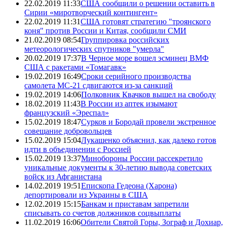
22.02.2019 11:33
США сообщили о решении оставить в
Сирии «миротворческий контингент»
22.02.2019 11:31
США готовят стратегию "троянского
коня" против России и Китая, сообщили СМИ
21.02.2019 08:54
Группировка российских
метеорологических спутников "умерла"
20.02.2019 17:37
В Черное море вошел эсминец ВМФ
США с ракетами «Томагавк»
19.02.2019 16:49
Сроки серийного производства
самолета МС-21 сдвигаются из-за санкций
19.02.2019 14:06
Полковник Квачков вышел на свободу
18.02.2019 11:43
В России из аптек изымают
французский «Эреспал»
15.02.2019 18:47
Сурков и Бородай провели экстренное
совещание добровольцев
15.02.2019 15:04
Лукашенко объяснил, как далеко готов
идти в объединении с Россией
15.02.2019 13:37
Минобороны России рассекретило
уникальные документы к 30-летию вывода советских
войск из Афганистана
14.02.2019 19:51
Епископа Гедеона (Харона)
депортировали из Украины в США
12.02.2019 15:15
Банкам и приставам запретили
списывать со счетов должников соцвыплаты
11.02.2019 16:06
Обители Святой Горы, Зограф и Дохиар,