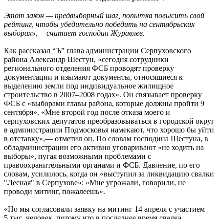
Этот закон — предвыборный шаг, попытка повысить свой
рейтинг, чтобы убедительно победить на сентябрьских
выборах»,— считает господин Журавлев.
Как рассказал “Ъ” глава администрации Серпуховского
района Александр Шестун, «сегодня сотрудники
регионального отделения ФСБ проводят проверку
документации и изымают документы, относящиеся к
выделению земли под индивидуальное жилищное
строительство в 2007–2008 годах». Он связывает проверку
ФСБ с «выборами главы района, которые должны пройти 9
сентября». «Мне второй год после отказа моего и
серпуховских депутатов преобразовываться в городской округ
в администрации Подмосковья намекают, что хорошо бы уйти
в отставку»,— отметил он. По словам господина Шестуна, в
обладминистрации его активно уговаривают «не ходить на
выборы», пугая возможными проблемами с
правоохранительными органами и ФСБ. Давление, по его
словам, усилилось, когда он «выступил за ликвидацию свалки
"Лесная" в Серпухове»: «Мне угрожали, говорили, не
проводи митинг, пожалеешь».
«Но мы согласовали заявку на митинг 14 апреля с участием
5 тыс. человек, потому что в последнее время свалка