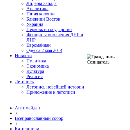
Лидеры Запада
Аналитика
Пятая колонна
Ближний Восток
Украина
Церковь и государство
Женщины ополчения ДНР и
ЛНР
Евромайдан
Одесса 2 мая 2014
Новости
Политика
Экономика
Культура
Религия
Летопись
Летопись новейшей истории
Приложение к летописи
Антимайдан
/
Всеправославный собор
/
Католицизм