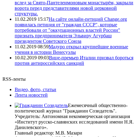
вслед за Свято-Пантелеимоновым монастырём, закрыли
ворота перед представителями новой церковной
структуры.
11.02.2019 15:17
На сайте онлайн-петиций Change.org
появилась петиция от "граждан СССР", которые
потребовали от "оккупационных властей России"
признать предпринимателя Эльвиру Агурбаш
президентом Советского Союза
11.02.2019 08:59
Мадуро открыл крупнейшие военные
учения в истории Венесуэлы
10.02.2019 09:03
Вице-премьер Италии призвал бороться
против антироссийских санкций
RSS-ленты
Видео, фото, статьи
Лента новостей
Ежемесячный общественно-
политический журнал "Гражданин Созидатель".
Учредитель: Автономная некоммерческая организация
«Институт русско-славянских исследований имени Н.Я.
Данилевского».
Главный редактор: М.В. Мазари