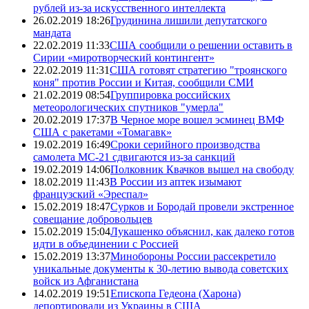
рублей из-за искусственного интеллекта
26.02.2019 18:26
Грудинина лишили депутатского
мандата
22.02.2019 11:33
США сообщили о решении оставить в
Сирии «миротворческий контингент»
22.02.2019 11:31
США готовят стратегию "троянского
коня" против России и Китая, сообщили СМИ
21.02.2019 08:54
Группировка российских
метеорологических спутников "умерла"
20.02.2019 17:37
В Черное море вошел эсминец ВМФ
США с ракетами «Томагавк»
19.02.2019 16:49
Сроки серийного производства
самолета МС-21 сдвигаются из-за санкций
19.02.2019 14:06
Полковник Квачков вышел на свободу
18.02.2019 11:43
В России из аптек изымают
французский «Эреспал»
15.02.2019 18:47
Сурков и Бородай провели экстренное
совещание добровольцев
15.02.2019 15:04
Лукашенко объяснил, как далеко готов
идти в объединении с Россией
15.02.2019 13:37
Минобороны России рассекретило
уникальные документы к 30-летию вывода советских
войск из Афганистана
14.02.2019 19:51
Епископа Гедеона (Харона)
депортировали из Украины в США