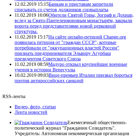
12.02.2019 15:15
Банкам и приставам запретили
списывать со счетов должников соцвыплаты
11.02.2019 16:06
Обители Святой Горы, Зограф и Дохиар,
вслед за Свято-Пантелеимоновым монастырём, закрыли
ворота перед представителями новой церковной
структуры.
11.02.2019 15:17
На сайте онлайн-петиций Change.org
появилась петиция от "граждан СССР", которые
потребовали от "оккупационных властей России"
признать предпринимателя Эльвиру Агурбаш
президентом Советского Союза
11.02.2019 08:59
Мадуро открыл крупнейшие военные
учения в истории Венесуэлы
10.02.2019 09:03
Вице-премьер Италии призвал бороться
против антироссийских санкций
RSS-ленты
Видео, фото, статьи
Лента новостей
Ежемесячный общественно-
политический журнал "Гражданин Созидатель".
Учредитель: Автономная некоммерческая организация