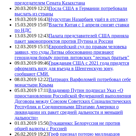
председателем Сената Казахстана
20.03.2019 12:23
Посла США в Германии потребовали
выслать из страны
19.03.2019 16:43
Нурсултан Назарбаев ушёл в отставку
15.03.2019 15:07
Власти Китая с 1 апреля снизят ставки
по НДС
13.03.2019 12:43
Палата представителей США приняла
пакет законопроектов против Путина и России
12.03.2019 15:15
Европейский суд по правам человека
заявил, что суды Литвы обоснованно признают
геноцидом борьбу против литовских "лесных братьев"
09.03.2019 09:46
Гражданам США с 2021 года придется
оформлять визу для въезда в Шенгенскую зону,
сообщают СМИ.
08.03.2019 12:22
Патриарх Варфоломей потребовал себе
монастыри Крыма
05.03.2019 17:11
Владимир Путин подписал Указ «О
приостановлении Российской Федерацией выполнения
Договора между Союзом Советских Социалистических
Республик и Соединенными Штатами Америки о
ликвидации их ракет средней дальности и меньшей
дальности»
01.03.2019 15:50
Лукашенко: Белоруссия не против
общей валюты с Россией
26.02.2019 19:23
Греф признал потерю миллиардов