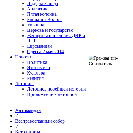
Лидеры Запада
Аналитика
Пятая колонна
Ближний Восток
Украина
Церковь и государство
Женщины ополчения ДНР и
ЛНР
Евромайдан
Одесса 2 мая 2014
Новости
Политика
Экономика
Культура
Религия
Летопись
Летопись новейшей истории
Приложение к летописи
Антимайдан
/
Всеправославный собор
/
Католицизм