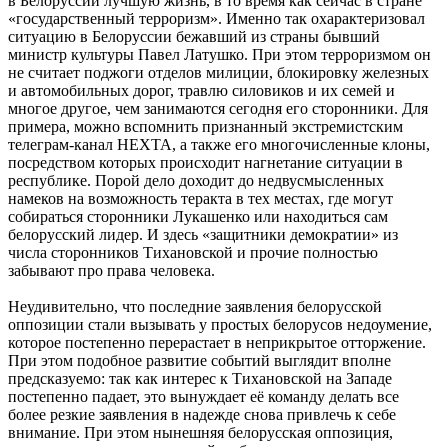
в Белоруссии лучшую жизнь, в то время как сейчас в стране
«государственный терроризм». Именно так охарактеризовал
ситуацию в Белоруссии бежавший из страны бывший
министр культуры Павел Латушко. При этом терроризмом он
не считает поджоги отделов милиции, блокировку железных
и автомобильных дорог, травлю силовиков и их семей и
многое другое, чем занимаются сегодня его сторонники. Для
примера, можно вспомнить признанный экстремистским
телеграм-канал НЕХТА, а также его многочисленные клоны,
посредством которых происходит нагнетание ситуации в
республике. Порой дело доходит до недвусмысленных
намеков на возможность теракта в тех местах, где могут
собираться сторонники Лукашенко или находиться сам
белорусский лидер. И здесь «защитники демократии» из
числа сторонников Тихановской и прочие полностью
забывают про права человека.
Неудивительно, что последние заявления белорусской
оппозиции стали вызывать у простых белорусов недоумение,
которое постепенно перерастает в неприкрытое отторжение.
При этом подобное развитие событий выглядит вполне
предсказуемо: так как интерес к Тихановской на Западе
постепенно падает, это вынуждает её команду делать все
более резкие заявления в надежде снова привлечь к себе
внимание. При этом нынешняя белорусская оппозиция,