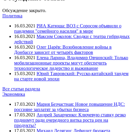
Обсуждение закрыто.
Политика
16.03.2021
РИА Катюша: ВОЗ с Соросом объявили о
пандемии "семейного насилия" в мире
16.03.2021
Максим Соколов: Сводки с театра гибридных
действий
16.03.2021
Олег Царёв: Возобновление войны в
Донбассе зависит от четырёх факторов
16.03.2021
Елена Ларина, Владимир Овчинский: Только
мобилизационные проекты могут обеспечить
технологическое лидерство и выживание
15.03.2021
Юрий Тавровский: Русско-китайский тандем
на старте новой эпохи
Все статьи раздела
Экономика
17.03.2021
Мария Безчастная: Новое повышение НДС:
россияне заплатят за убытки бизнеса
17.03.2021
Андрей Захарченко: Ключевую ставку резко
поднимут ради очередного витка роста цен на
продукты?
17.03.2021
Михаил Делягин: Дефицит бюджета