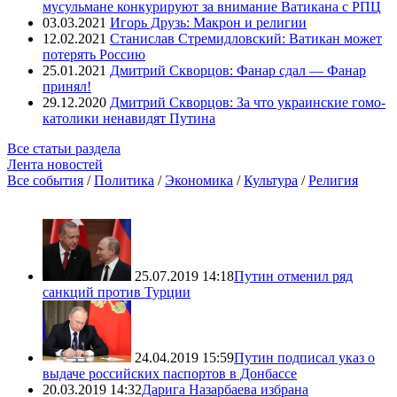
мусульмане конкурируют за внимание Ватикана с РПЦ
03.03.2021
Игорь Друзь: Макрон и религии
12.02.2021
Станислав Стремидловский: Ватикан может
потерять Россию
25.01.2021
Дмитрий Скворцов: Фанар сдал — Фанар
принял!
29.12.2020
Дмитрий Скворцов: За что украинские гомо-
католики ненавидят Путина
Все статьи раздела
Лента новостей
Все события
/
Политика
/
Экономика
/
Культура
/
Религия
25.07.2019 14:18
Путин отменил ряд
санкций против Турции
24.04.2019 15:59
Путин подписал указ о
выдаче российских паспортов в Донбассе
20.03.2019 14:32
Дарига Назарбаева избрана