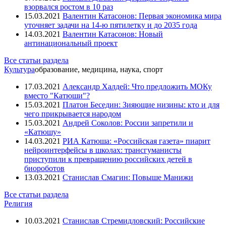
взорвался ростом в 10 раз
15.03.2021
Валентин Катасонов: Первая экономика мира
уточняет задачи на 14-ю пятилетку и до 2035 года
14.03.2021
Валентин Катасонов: Новый
антинациональный проект
Все статьи раздела
Культура
образование, медицина, наука, спорт
17.03.2021
Александр Халдей: Что предложить МОКу
вместо "Катюши"?
15.03.2021
Платон Беседин: Зияющие низины: кто и для
чего прикрывается народом
15.03.2021
Андрей Соколов: России запретили и
«Катюшу»
14.03.2021
РИА Катюша: «Российская газета» пиарит
нейроинтерфейсы в школах: трансгуманисты
приступили к превращению российских детей в
биороботов
13.03.2021
Станислав Смагин: Повыше Манижи
Все статьи раздела
Религия
10.03.2021
Станислав Стремидловский: Российские