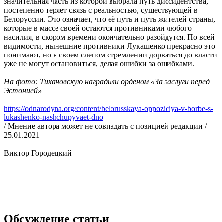
значительная часть из которой выбрала путь диссидентства,
постепенно теряет связь с реальностью, существующей в
Белоруссии. Это означает, что её путь и путь жителей страны,
которые в массе своей остаются противниками любого
насилия, в скором времени окончательно разойдутся. По всей
видимости, нынешние противники Лукашенко прекрасно это
понимают, но в своем слепом стремлении дорваться до власти
уже не могут остановиться, делая ошибки за ошибками.
На фото: Тихановскую наградили орденом «За заслуги перед
Эстонией»
https://odnarodyna.org/content/belorusskaya-oppoziciya-v-borbe-s-
lukashenko-nashchupyvaet-dno
/ Мнение автора может не совпадать с позицией редакции /
25.01.2021
Виктор Городецкий
Обсуждение статьи