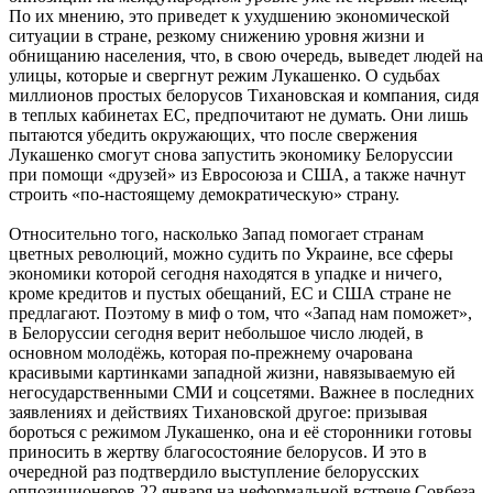
По их мнению, это приведет к ухудшению экономической
ситуации в стране, резкому снижению уровня жизни и
обнищанию населения, что, в свою очередь, выведет людей на
улицы, которые и свергнут режим Лукашенко. О судьбах
миллионов простых белорусов Тихановская и компания, сидя
в теплых кабинетах ЕС, предпочитают не думать. Они лишь
пытаются убедить окружающих, что после свержения
Лукашенко смогут снова запустить экономику Белоруссии
при помощи «друзей» из Евросоюза и США, а также начнут
строить «по-настоящему демократическую» страну.
Относительно того, насколько Запад помогает странам
цветных революций, можно судить по Украине, все сферы
экономики которой сегодня находятся в упадке и ничего,
кроме кредитов и пустых обещаний, ЕС и США стране не
предлагают. Поэтому в миф о том, что «Запад нам поможет»,
в Белоруссии сегодня верит небольшое число людей, в
основном молодёжь, которая по-прежнему очарована
красивыми картинками западной жизни, навязываемую ей
негосударственными СМИ и соцсетями. Важнее в последних
заявлениях и действиях Тихановской другое: призывая
бороться с режимом Лукашенко, она и её сторонники готовы
приносить в жертву благосостояние белорусов. И это в
очередной раз подтвердило выступление белорусских
оппозиционеров 22 января на неформальной встрече Совбеза