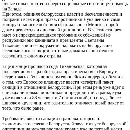
новые силы в протесты через социальные сети и ищет помощь
на Западе.
При этом, обвиняя белорусские власти в бесчеловечности и
попрании всех норм права, противники Лукашенко и сами
копируют многие действия официального Минска, порой
даже превосходя их по своей циничности. В частности, речь
идет о непрекращающихся требованиях сбежавшей из
республики экс-кандидата в президенты Светланы
Тихановской и её окружения наложить на Белоруссию
всевозможные санкции, которые должны окончательно
разрушить экономику страны.
Ещё в конце прошлого года Тихановская, которая за
последение месяцы объездила практически всю Европу и
встретилась с большинством европейских лидеров, объявила
о том, что Евросоюз планирует ввести четвёртый пакет
санкций в отношении Белоруссии. При этом речь уже идет о
списках не только чиновников и предприятий страны, куда
уже включили 88 человек и 7 организаций, но и куда более
широком круге лиц, что разительно отличает новый пакет от
того, что было ранее.
Требования ввести санкции и разорвать торгово-
экономические связи с Белоруссией звучат из уст белорусской
оппозиции на международном уровне уже не первый месяц.