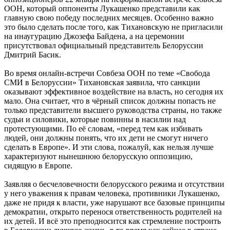
ООН, который оппоненты Лукашенко представили как
главную свою победу последних месяцев. Особенно важно
это было сделать после того, как Тихановскую не пригласили
на инаугурацию Джозефа Байдена, а на церемонии
присутствовал официальный представитель Белоруссии
Дмитрий Басик.
Во время онлайн-встречи Совбеза ООН по теме «Свобода
СМИ в Белоруссии» Тихановская заявила, что санкции
оказывают эффективное воздействие на власть, но сегодня их
мало. Она считает, что в чёрный список должны попасть не
только представители высшего руководства страны, но также
судьи и силовики, которые повинны в насилии над
протестующими. По её словам, «перед тем как избивать
людей, они должны понять, что их дети не смогут ничего
сделать в Европе». И эти слова, пожалуй, как нельзя лучше
характеризуют нынешнюю белорусскую оппозицию,
сидящую в Европе.
Заявляя о бесчеловечности белорусского режима и отсутствии
у него уважения к правам человека, противники Лукашенко,
даже не придя к власти, уже нарушают все базовые принципы
демократии, открыто перенося ответственность родителей на
их детей. И всё это преподносится как стремление построить