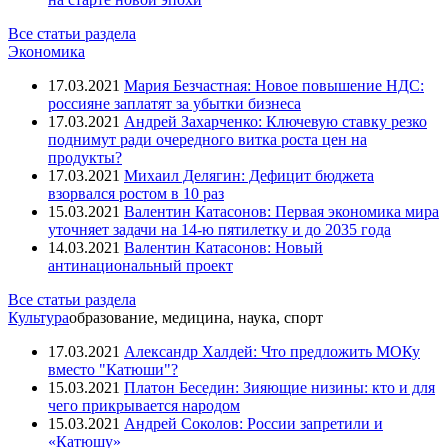
Все статьи раздела
Экономика
17.03.2021
Мария Безчастная: Новое повышение НДС:
россияне заплатят за убытки бизнеса
17.03.2021
Андрей Захарченко: Ключевую ставку резко
поднимут ради очередного витка роста цен на
продукты?
17.03.2021
Михаил Делягин: Дефицит бюджета
взорвался ростом в 10 раз
15.03.2021
Валентин Катасонов: Первая экономика мира
уточняет задачи на 14-ю пятилетку и до 2035 года
14.03.2021
Валентин Катасонов: Новый
антинациональный проект
Все статьи раздела
Культура
образование, медицина, наука, спорт
17.03.2021
Александр Халдей: Что предложить МОКу
вместо "Катюши"?
15.03.2021
Платон Беседин: Зияющие низины: кто и для
чего прикрывается народом
15.03.2021
Андрей Соколов: России запретили и
«Катюшу»