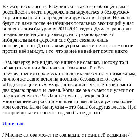
В чём я не согласен с Бабуриным – так это с обращённым к
российской власти предложением задуматься о белорусско-
киргизском опыте в преддверии думских выборов. Не знаю,
будут ли даже после неизбежных тотальных махинаций у нас
волнения хотя бы уровня 2011-2012 годов. Думаю, рано или
поздно люди на улицу выйдут, но с разнообразными
избирательными фарсами сие будет связано лишь
опосредованно. Да и главная угроза власти не то, что многие
против неё выйдут, а то, что за неё не выйдет почти никто.
Там, наверху, всё видят, но ничего не слышат. Потому-то и
обращаться к ним бесполезно. Уважаемый и без
преувеличения героический политик ещё считает возможным,
лично я же давно встал на позицию безымянного героя
«Поднятой целины»: «Зараз проявились у Советской власти
два крыла: правая и левая. Когда же она сымется и улетит от
нас к ядрене-фене?». Да и не нужны двукрылой и
многобашенной российской власти чьи-либо, а уж тем более
мои советы. Были бы нужны – это была бы другая власть. При
которой до таких советов и дело бы не дошло.
Источник
/ Мнение автора может не совпадать с позицией редакции /