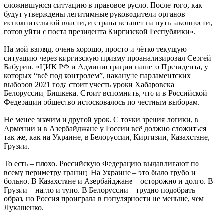
сложившуюся ситуацию в правовое русло. После того, как
будут утверждены легитимные руководители органов
исполнительной власти, и страна встанет на путь законности,
готов уйти с поста президента Киргизской Республики».
На мой взгляд, очень хорошо, просто и чётко текущую
ситуацию через киргизскую призму проанализировал Сергей
Бабурин: «ЦИК РФ и Администрации нашего Президента, у
которых “всё под контролем”, накануне парламентских
выборов 2021 года стоит учесть уроки Хабаровска,
Белоруссии, Бишкека. Стоит вспомнить, что и в Российской
Федерации общество истосковалось по честным выборам.
Не менее значим и другой урок. С точки зрения логики, в
Армении и в Азербайджане у России всё должно сложиться
так же, как на Украине, в Белоруссии, Киргизии, Казахстане,
Грузии.
То есть – плохо. Российскую Федерацию выдавливают по
всему периметру границ. На Украине – это было грубо и
больно. В Казахстане и Азербайджане – осторожно и долго. В
Грузии – нагло и тупо. В Белоруссии – трудно подобрать
образ, но Россия проиграла в популярности не меньше, чем
Лукашенко.