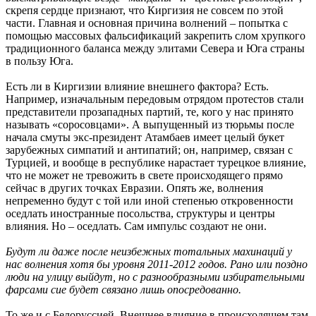
скрепя сердце признают, что Киргизия не совсем по этой
части. Главная и основная причина волнений – попытка с
помощью массовых фальсификаций закрепить слом хрупкого
традиционного баланса между элитами Севера и Юга страны
в пользу Юга.
Есть ли в Киргизии влияние внешнего фактора? Есть.
Например, изначальным передовым отрядом протестов стали
представители прозападных партий, те, кого у нас принято
называть «соросовцами». А выпущенный из тюрьмы после
начала смуты экс-президент Атамбаев имеет целый букет
зарубежных симпатий и антипатий; он, например, связан с
Турцией, и вообще в республике нарастает турецкое влияние,
что не может не тревожить в свете происходящего прямо
сейчас в других точках Евразии. Опять же, волнения
непременно будут с той или иной степенью откровенности
оседлать иностранные посольства, структуры и центры
влияния. Но – оседлать. Сам импульс создают не они.
Будут ли даже после неизбежных тотальных махинаций у
нас волнения хотя бы уровня 2011-2012 годов. Рано или поздно
люди на улицу выйдут, но с разнообразными избирательными
фарсами сие будет связано лишь опосредованно.
То же и с Белоруссией. Внешнее влияние в происходящем там