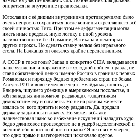
намёка на участие внешних сил. Но внешние силы должны
опираться на внутренние предпосылки.
Югославии с её дикими внутренними противоречиями было
очень непросто сохраниться после кончины скреплявшего всё
своей личностью Тито. При этом её дефрагментация могла
иметь иные пределы, иную логику и иной уровень
насильственности без Германии, Ватикана и некоторых
других игроков. Но сделать ставку нельзя без игрального
стола. На Балканах он оказался крайне перспективным.
А СССР в те же годы? Запад и конкретно США вкладывался в
наше уязвление и поражение в «холодной войне», правда, не
ставя обязательной целью именно Россию в границах первых
Романовых и гирлянду бедных проблемных стран по бокам.
Август-1991 и вовсе имел все черты «майдана», вплоть до
Ельцина, ищущего убежища в американском посольстве, и
жён западных дипломатов, раздающих «защитникам
демократии» еду и сигареты. Но не на ровном же месте
взялись те, кого прятать и кому раздавать. Да, продали
державу за джинсы и жвачку. Но может всё-таки
наличествовал шанс во избежание искушений наладить худо-
бедно джинсовое производство не в ущерб идеологической и
военной обороноспособности страны? Я не совсем уверен,
что одно прямо и категорически исключало другое.