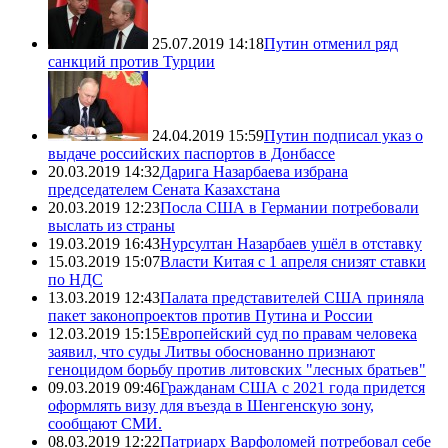
25.07.2019 14:18
Путин отменил ряд
санкций против Турции
24.04.2019 15:59
Путин подписал указ о
выдаче российских паспортов в Донбассе
20.03.2019 14:32
Дарига Назарбаева избрана
председателем Сената Казахстана
20.03.2019 12:23
Посла США в Германии потребовали
выслать из страны
19.03.2019 16:43
Нурсултан Назарбаев ушёл в отставку
15.03.2019 15:07
Власти Китая с 1 апреля снизят ставки
по НДС
13.03.2019 12:43
Палата представителей США приняла
пакет законопроектов против Путина и России
12.03.2019 15:15
Европейский суд по правам человека
заявил, что суды Литвы обоснованно признают
геноцидом борьбу против литовских "лесных братьев"
09.03.2019 09:46
Гражданам США с 2021 года придется
оформлять визу для въезда в Шенгенскую зону,
сообщают СМИ.
08.03.2019 12:22
Патриарх Варфоломей потребовал себе