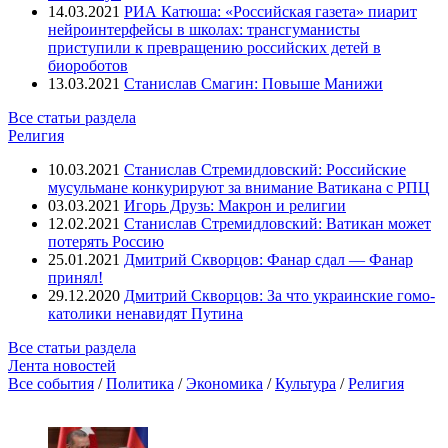
14.03.2021
РИА Катюша: «Российская газета» пиарит
нейроинтерфейсы в школах: трансгуманисты
приступили к превращению российских детей в
биороботов
13.03.2021
Станислав Смагин: Повыше Манижи
Все статьи раздела
Религия
10.03.2021
Станислав Стремидловский: Российские
мусульмане конкурируют за внимание Ватикана с РПЦ
03.03.2021
Игорь Друзь: Макрон и религии
12.02.2021
Станислав Стремидловский: Ватикан может
потерять Россию
25.01.2021
Дмитрий Скворцов: Фанар сдал — Фанар
принял!
29.12.2020
Дмитрий Скворцов: За что украинские гомо-
католики ненавидят Путина
Все статьи раздела
Лента новостей
Все события
/
Политика
/
Экономика
/
Культура
/
Религия