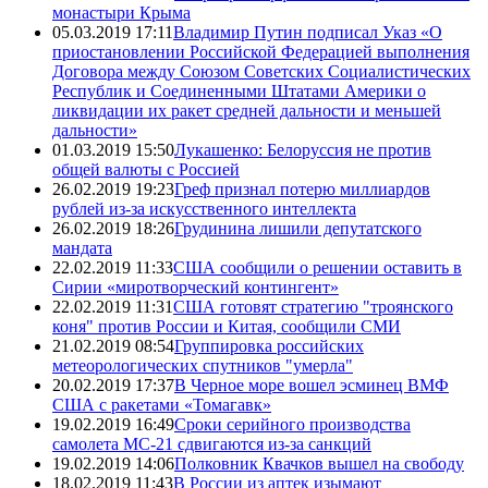
монастыри Крыма
05.03.2019 17:11
Владимир Путин подписал Указ «О
приостановлении Российской Федерацией выполнения
Договора между Союзом Советских Социалистических
Республик и Соединенными Штатами Америки о
ликвидации их ракет средней дальности и меньшей
дальности»
01.03.2019 15:50
Лукашенко: Белоруссия не против
общей валюты с Россией
26.02.2019 19:23
Греф признал потерю миллиардов
рублей из-за искусственного интеллекта
26.02.2019 18:26
Грудинина лишили депутатского
мандата
22.02.2019 11:33
США сообщили о решении оставить в
Сирии «миротворческий контингент»
22.02.2019 11:31
США готовят стратегию "троянского
коня" против России и Китая, сообщили СМИ
21.02.2019 08:54
Группировка российских
метеорологических спутников "умерла"
20.02.2019 17:37
В Черное море вошел эсминец ВМФ
США с ракетами «Томагавк»
19.02.2019 16:49
Сроки серийного производства
самолета МС-21 сдвигаются из-за санкций
19.02.2019 14:06
Полковник Квачков вышел на свободу
18.02.2019 11:43
В России из аптек изымают