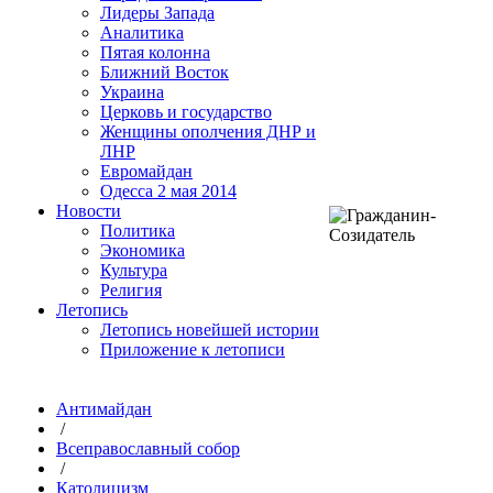
Лидеры Запада
Аналитика
Пятая колонна
Ближний Восток
Украина
Церковь и государство
Женщины ополчения ДНР и
ЛНР
Евромайдан
Одесса 2 мая 2014
Новости
Политика
Экономика
Культура
Религия
Летопись
Летопись новейшей истории
Приложение к летописи
Антимайдан
/
Всеправославный собор
/
Католицизм