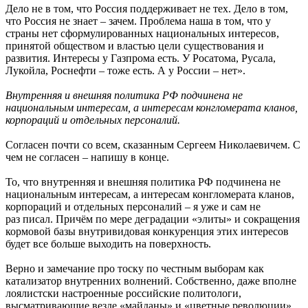
Дело не в том, что Россия поддерживает не тех. Дело в том,
что Россия не знает – зачем. Проблема наша в том, что у
страны нет сформулированных национальных интересов,
принятой обществом и властью цели существования и
развития. Интересы у Газпрома есть. У Росатома, Русала,
Лукойла, Роснефти – тоже есть. А у России – нет».
Внутренняя и внешняя политика РФ подчинена не
национальным интересам, а интересам конгломерата кланов,
корпораций и отдельных персоналий.
Согласен почти со всем, сказанным Сергеем Николаевичем. С
чем не согласен – напишу в конце.
То, что внутренняя и внешняя политика РФ подчинена не
национальным интересам, а интересам конгломерата кланов,
корпораций и отдельных персоналий – я уже и сам не
раз писал. Причём по мере деградации «элиты» и сокращения
кормовой базы внутривидовая конкуренция этих интересов
будет все больше выходить на поверхность.
Верно и замечание про тоску по честным выборам как
катализатор внутренних волнений. Собственно, даже вполне
лоялистски настроенные российские политологи,
высматривающие везде «майданы» и «цветные революции»,