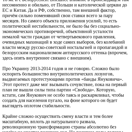
несомненно и обильно, от Польши и католической церкви до
ЕС и Китая. Да и РФ, собственно, там внешний фактор,
причём сильно поменявший свои ставки всего за пару
месяцев. Но самого объекта приложения усилий, то есть
политической нестабильности, не было бы без социально-
экономических противоречий, объективной усталости
немалой части граждан от четвертьвекового правления,
очевидных махинаций в ходе самих выборов, без колебаний
власти между русско-советской ностальгией и пропагандой и
белорусским национализмом антирусского оттенка (впрочем,
здесь опять внутреннее связано с внешним).
Про Украину 2013-2014 годов и не говорю. Сложно было
оспорить большинство внутриполитических лозунгов,
выдвигаемых протестующими против «банды Януковича».
Этот протест даже мог вызывать сочувствие, пока на первый
план не вышли силы типа партии «Свобода». Которую,
кстати, сам Янукович не особо таясь и раскармливал, чтобы
создать для населения пугало, на фоне которого он будет
выглядеть оплотом стабильности.
Крайне сложно осуществить смену власти и тем более
масштабную, вплоть до натурального развала,
революционную трансформацию страны абсолютно без