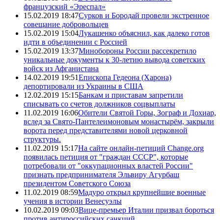
французский «Эреспал»
15.02.2019 18:47
Сурков и Бородай провели экстренное
совещание добровольцев
15.02.2019 15:04
Лукашенко объяснил, как далеко готов
идти в объединении с Россией
15.02.2019 13:37
Минобороны России рассекретило
уникальные документы к 30-летию вывода советских
войск из Афганистана
14.02.2019 19:51
Епископа Гедеона (Харона)
депортировали из Украины в США
12.02.2019 15:15
Банкам и приставам запретили
списывать со счетов должников соцвыплаты
11.02.2019 16:06
Обители Святой Горы, Зограф и Дохиар,
вслед за Свято-Пантелеимоновым монастырём, закрыли
ворота перед представителями новой церковной
структуры.
11.02.2019 15:17
На сайте онлайн-петиций Change.org
появилась петиция от "граждан СССР", которые
потребовали от "оккупационных властей России"
признать предпринимателя Эльвиру Агурбаш
президентом Советского Союза
11.02.2019 08:59
Мадуро открыл крупнейшие военные
учения в истории Венесуэлы
10.02.2019 09:03
Вице-премьер Италии призвал бороться
против антироссийских санкций