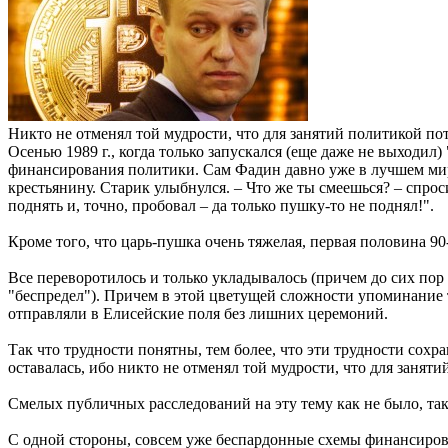
Никто не отменял той мудрости, что для занятий политикой пот
Осенью 1989 г., когда только запускался (еще даже не выходил
финансирования политики. Сам Фадин давно уже в лучшем мире
крестьянину. Старик улыбнулся. – Что же ты смеешься? – спро
поднять и, точно, пробовал – да только пушку-то не поднял!".
Кроме того, что царь-пушка очень тяжелая, первая половина 90
Все переворотилось и только укладывалось (причем до сих пор
"беспредел"). Причем в этой цветущей сложности упоминание т
отправляли в Елисейские поля без лишних церемоний.
Так что трудности понятны, тем более, что эти трудности сохр
оставалась, ибо никто не отменял той мудрости, что для заняти
Смелых публичных расследований на эту тему как не было, так
С одной стороны, совсем уже беспардонные схемы финансирова