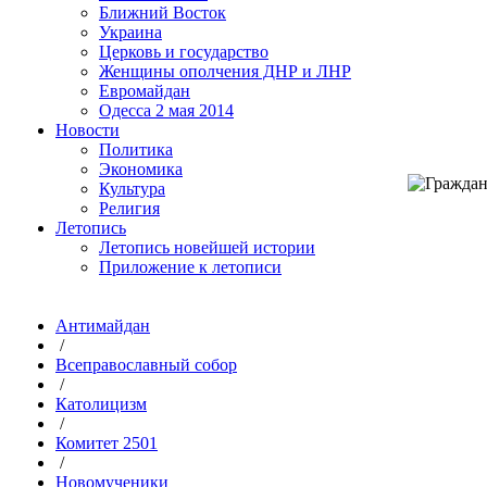
Ближний Восток
Украина
Церковь и государство
Женщины ополчения ДНР и ЛНР
Евромайдан
Одесса 2 мая 2014
Новости
Политика
Экономика
Культура
Религия
Летопись
Летопись новейшей истории
Приложение к летописи
Антимайдан
/
Всеправославный собор
/
Католицизм
/
Комитет 2501
/
Новомученики