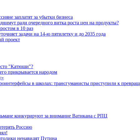
ияне заплатят за убытки бизнеса
днимут ради очередного витка роста цен на продукты?
ростом в 10 раз
очняет задачи на 14-ю пятилетку и до 2035 года
ый проект
есто "Катюши"?
чего прикрывается народом
у»
роинтерфейсы в школах: трансгуманисты приступили к превращ
льмане конкурируют за внимание Ватикана с РПЦ
отерять Россию
нял!
атолики ненавидят Путина