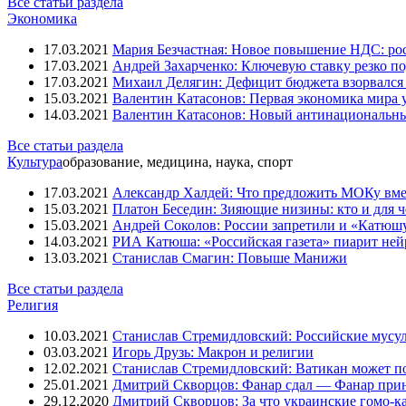
Все статьи раздела
Экономика
17.03.2021
Мария Безчастная: Новое повышение НДС: росс
17.03.2021
Андрей Захарченко: Ключевую ставку резко по
17.03.2021
Михаил Делягин: Дефицит бюджета взорвался 
15.03.2021
Валентин Катасонов: Первая экономика мира ут
14.03.2021
Валентин Катасонов: Новый антинациональн
Все статьи раздела
Культура
образование, медицина, наука, спорт
17.03.2021
Александр Халдей: Что предложить МОКу вм
15.03.2021
Платон Беседин: Зияющие низины: кто и для 
15.03.2021
Андрей Соколов: России запретили и «Катюш
14.03.2021
РИА Катюша: «Российская газета» пиарит ней
13.03.2021
Станислав Смагин: Повыше Манижи
Все статьи раздела
Религия
10.03.2021
Станислав Стремидловский: Российские мусу
03.03.2021
Игорь Друзь: Макрон и религии
12.02.2021
Станислав Стремидловский: Ватикан может п
25.01.2021
Дмитрий Скворцов: Фанар сдал — Фанар при
29.12.2020
Дмитрий Скворцов: За что украинские гомо-к