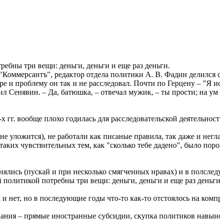
ребны три вещи: деньги, деньги и еще раз деньги.
) "Коммерсантъ", редактор отдела политики А. В. Фадин делился 
 и проблему он так и не расследовал. Почти по Герцену – "Я и
сил Сенявин. – Да, батюшка, – отвечал мужик, – ты прости; на 
-х гг. вообще плохо годилась для расследовательской деятельнос
 не уложится), не работали как писаные правила, так даже и не
аких чувствительных тем, как "сколько тебе дадено", было пор
анялись (пускай и при несколько смягченных нравах) и в полсле
й политикой потребны три вещи: деньги, деньги и еще раз деньги
 и нет, но в последующие годы что-то как-то отстоялось на ком
ния – прямые иностранные субсидии, скупка политиков навынос