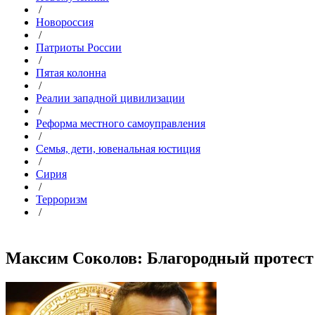
/
Новороссия
/
Патриоты России
/
Пятая колонна
/
Реалии западной цивилизации
/
Реформа местного самоуправления
/
Семья, дети, ювенальная юстиция
/
Сирия
/
Терроризм
/
Максим Соколов: Благородный протест и