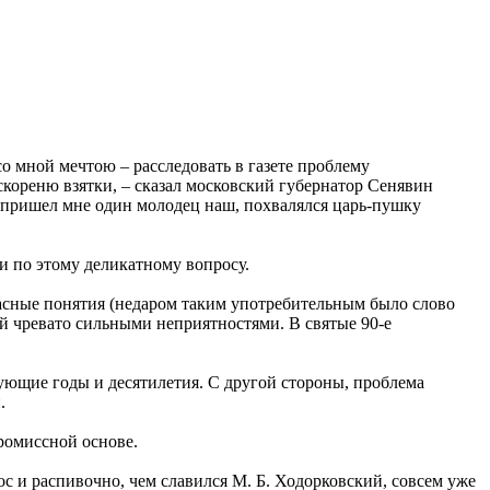
со мной мечтою – расследовать в газете проблему
скореню взятки, – сказал московский губернатор Сенявин
ум пришел мне один молодец наш, похвалялся царь-пушку
ти по этому деликатному вопросу.
гласные понятия (недаром таким употребительным было слово
ой чревато сильными неприятностями. В святые 90-е
дующие годы и десятилетия. С другой стороны, проблема
.
промиссной основе.
 и распивочно, чем славился М. Б. Ходорковский, совсем уже