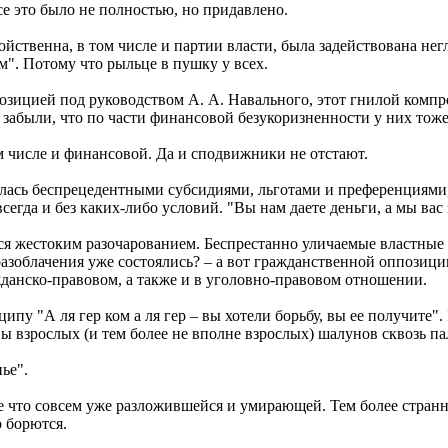
се это было не полностью, но придавлено.
йственна, в том числе и партии власти, была задействована нег
ем". Потому что рыльце в пушку у всех.
позицией под руководством А. А. Навального, этот гнилой комп
абыли, что по части финансовой безукоризненности у них тоже не
м числе и финансовой. Да и сподвижники не отстают.
ась беспрецедентными субсидиями, льготами и преференциями,
сегда и без каких-либо условий. "Вы нам даете деньги, а мы вас 
ься жестоким разочарованием. Беспрестанно уличаемые властные 
разоблачения уже состоялись? – а вот гражданственной оппозици
ажданско-правовом, а также и в уголовно-правовом отношении.
пу "А ля гер ком а ля гер – вы хотели борьбу, вы ее получите"
авы взрослых (и тем более не вполне взрослых) шалунов сквозь па
ье".
ве что совсем уже разложившейся и умирающей. Тем более странн
 борются.