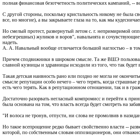
полная финансовая безотчетность политических кампаний, -- в
С другой стороны, поскольку кристальность никому не была сво
все, но многие), а вы закрываете глаза на то, как мы кудеснича
Но смелый протест, развернутый летом с. г. непримиримой оп
небезгрешных) жуликов и воров", навальнята и сочувствующие з
надеть.
А. А. Навальный вообще отличается большой наглостью – в то
Причем сподвижники в широком смысле. Та же ВШЭ пользовал
славной кузницы и здравницы исходили из того, что так будет в
Такая детская наивность рано или поздно не могла не окончит
смысле репутации особо нечего – чего терять, когда страшные 
есть чего терять. Как в репутационном отношении, так и в гр
Достаточно разорвать негласный компромисс и перейти к принци
была основана на том, что власть всегда будет смотреть на заб
"И волоса не тронув, отпусти, ни слова не промолвив в назидан
Но такое всепрощение редко бывает свойственно власти -- раз
которой, по собственным словам оппозиционеров, они отважно