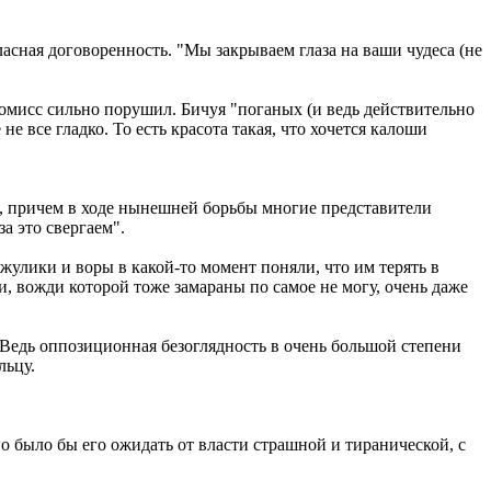
ласная договоренность. "Мы закрываем глаза на ваши чудеса (не
ромисс сильно порушил. Бичуя "поганых (и ведь действительно
 все гладко. То есть красота такая, что хочется калоши
 причем в ходе нынешней борьбы многие представители
за это свергаем".
жулики и воры в какой-то момент поняли, что им терять в
и, вожди которой тоже замараны по самое не могу, очень даже
. Ведь оппозиционная безоглядность в очень большой степени
льцу.
о было бы его ожидать от власти страшной и тиранической, с