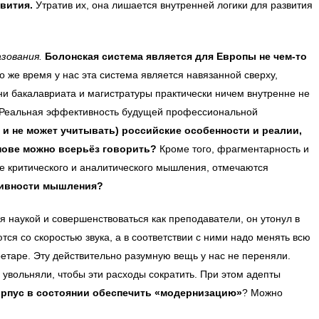
звития.
Утратив их, она лишается внутренней логики для развития
зования.
Болонская система является для Европы не чем-то
то же время у нас эта система является навязанной сверху,
и бакалавриата и магистратуры практически ничем внутренне не
и. Реальная эффективность будущей профессиональной
о и не может учитывать) российские особенности и реалии,
снове можно всерьёз говорить?
Кроме того, фрагментарность и
 критического и аналитического мышления, отмечаются
тивности мышления?
я наукой и совершенствоваться как преподаватели, он утонул в
я со скоростью звука, а в соответствии с ними надо менять всю
етаре. Эту действительно разумную вещь у нас не переняли.
 увольняли, чтобы эти расходы сократить. При этом адепты
орпус в состоянии обеспечить «модернизацию»
? Можно