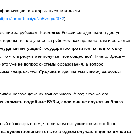
ифровизации, о которых писали коллеги
https://t.me/RossiyaNeEvropa/372
).
вание за рубежом. Насколько России сегодня важен доступ
ороны, те, кто учится за рубежом, как правило, там и остаются
сурдная ситуация: государство тратится на подготовку
. Но что в результате получает всё общество? Ничего. Здесь –
о это уже не вопрос системы образования, а вопрос
льные специалисты. Средние и худшие там никому не нужны.
ичём назвал даже их точное число. А вот, сколько его
у кормить подобные ВУЗы, если они не служат на благо
ный её козырь в том, что диплом выпускников может быть
 на существование только в одном случае: в целях импорта