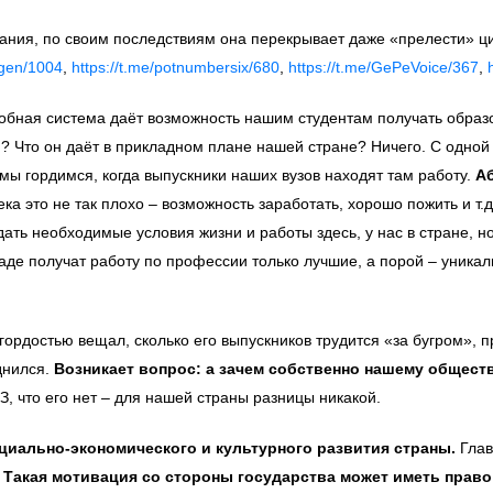
ания, по своим последствиям она перекрывает даже «прелести» ц
itgen/1004
,
https://t.me/potnumbersix/680
,
https://t.me/GePeVoice/367
,
добная система даёт возможность нашим студентам получать образо
Что он даёт в прикладном плане нашей стране? Ничего. С одной ст
мы гордимся, когда выпускники наших вузов находят там работу.
Аб
ка это не так плохо – возможность заработать, хорошо пожить и т.д
дать необходимые условия жизни и работы здесь, у нас в стране, н
аде получат работу по профессии только лучшие, а порой – уника
гордостью вещал, сколько его выпускников трудится «за бугром», пр
уднился.
Возникает вопрос: а зачем собственно нашему обществ
З, что его нет – для нашей страны разницы никакой.
оциально-экономического и культурного развития страны.
Глав
.
Такая мотивация со стороны государства может иметь право