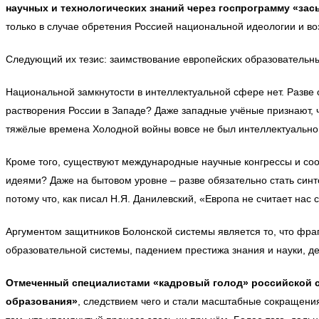
научных и технологических знаний через госпрограмму «зас
только в случае обретения Россией национальной идеологии и в
Следующий их тезис: заимствование европейских образовательн
Национальной замкнутости в интеллектуальной сфере нет. Разве 
растворения России в Западе? Даже западные учёные признают, 
тяжёлые времена Холодной войны вовсе не был интеллектуально 
Кроме того, существуют международные научные конгрессы и соо
идеями? Даже на бытовом уровне – разве обязательно стать синт
потому что, как писал Н.Я. Данилевский, «Европа не считает нас
Аргументом защитников Болонской системы является то, что фр
образовательной системы, падением престижа знания и науки, д
Отмеченный специалистами «кадровый голод» российской с
образования»
, следствием чего и стали масштабные сокращения