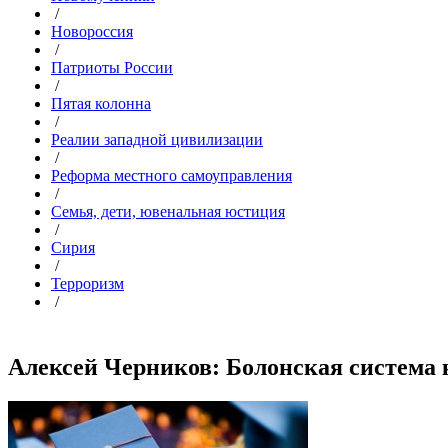
/
Новороссия
/
Патриоты России
/
Пятая колонна
/
Реалии западной цивилизации
/
Реформа местного самоуправления
/
Семья, дети, ювенальная юстиция
/
Сирия
/
Терроризм
/
Алексей Черников: Болонская система к