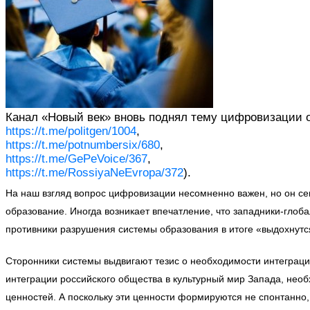
Канал «Новый век» вновь поднял тему цифровизации о
https://t.me/politgen/1004
,
https://t.me/potnumbersix/680
,
https://t.me/GePeVoice/367
,
https://t.me/RossiyaNeEvropa/372
).
На наш взгляд вопрос цифровизации несомненно важен, но он се
образование. Иногда возникает впечатление, что западники-гло
противники разрушения системы образования в итоге «выдохнутся
Сторонники системы выдвигают тезис о необходимости интеграции
интеграции российского общества в культурный мир Запада, нео
ценностей. А поскольку эти ценности формируются не спонтанно