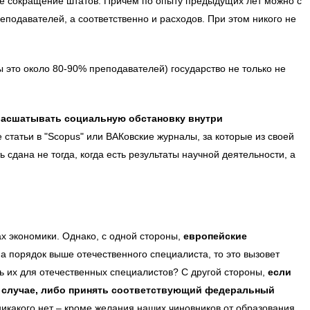
ее сокращение штатов. Причём по опыту предыдущих лет можно с
еподавателей, а соответственно и расходов. При этом никого не
 это около 80-90% преподавателей) государство не только не
о расшатывать социальную обстановку внутри
татьи в "Scopus" или ВАКовские журналы, за которые из своей
 сдана не тогда, когда есть результаты научной деятельности, а
ах экономики. Однако, с одной стороны,
европейские
на порядок выше отечественного специалиста, то это вызовет
ть их для отечественных специалистов? С другой стороны,
если
м случае, либо принять соответствующий федеральный
какого нет – кроме желания наших чиновников от образования