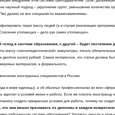
льнейшее внедрение этой системы преподавателям сулит дальнейш
а не научный подход – укрупнение групп, уменьшение количества пр
ВУЗе) далеко не все специалисты взаимозаменяемы.
офилировать такую массу людей (а в случае реализации программы
 «Спасение утопающих – дело рук самих утопающих».
ый голод в системе образования, с другой – будет постепенн
 массу «околопедагогической» макулатуры, писать обязательные с
 десяток тысяч) рублей. Самое интересное, что статья должна быть
бликуемых материалов, а формальность.
влечении иностранных специалистов в Россию.
егда в мире единицы), а об обычных профессионалах во всех сфер
ь зарплат и условий жизни и работы. Если же платить иностранцу 
личанину создать прекрасные условия для работы, почему не созда
, кто нам мешал признавать их дипломы в каждом конкретно
вно работающую систему образования? Здравого смысла в этом ни