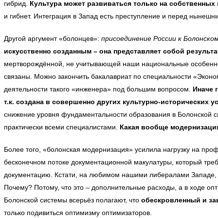
гибрид.
Культура может развиваться только на собственных н
и гибнет. Интеграция в Запад есть преступление и перед нынеш
Другой аргумент «болонцев»:
присоединение России к Болонско
искусственно созданным – она представляет собой результа
мертворождённой, не учитывающей наши национальные особенност
связаны. Можно закончить бакалавриат по специальности «Экон
деятельности такого «инженера» под большим вопросом.
Иначе 
т.к. создана в совершенно других культурно-исторических 
снижение уровня фундаментальности образования в Болонской 
практически всеми специалистами.
Какая вообще модернизаци
Более того, «болонская модернизация» усилила нагрузку на проф
бесконечном потоке документационной макулатуры, который треб
документацию. Кстати, на любимом нашими либералами Западе, д
Почему? Потому, что это – дополнительные расходы, а в ходе опт
Болонской системы всерьёз полагают, что
обескровленный и за
только подивиться оптимизму оптимизаторов.