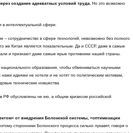
через создание адекватных условий труда.
Но это возможно
и в интеллектуальной сфере.
ие – сотрудничество в сфере технологий, невозможно без полного
го же Китая является показательным. Да и СССР, даже в самые
вали и признают даже самые ярые противники нашей страны.
ет национального образования, чтобы обмениваться научными
 нами идеями не хотели и не хотят по политическим мотивам,
редовые технические новшества.
 в РФ обусловлены не ею, а общим кризисом российской
ктом» от внедрения Болонской системы, «оптимизации
этому сторонники Болонского процесса сильно лукавят, говоря о