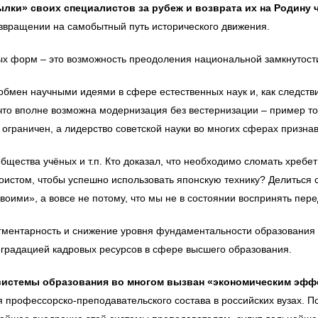
ылки» своих специалистов за рубеж и возврата их на Родину 
озвращении на самобытный путь исторического движения.
ых форм – это возможность преодоления национальной замкнутост
обмен научными идеями в сфере естественных наук и, как следств
что вполне возможна модернизация без вестернизации – пример то
ограничен, а лидерство советской науки во многих сферах призна
бщества учёных и т.п. Кто доказал, что необходимо сломать хреб
оистом, чтобы успешно использовать японскую технику? Делиться с
 своими», а вовсе не потому, что мы не в состоянии воспринять пе
агментарность и снижение уровня фундаментальности образования
еградацией кадровых ресурсов в сфере высшего образования.
истемы образования во многом вызван «экономическим эффе
 профессорско-преподавательского состава в российских вузах. По