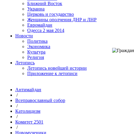
Ближний Восток
Украина
Церковь и государство
Женщины ополчения ДНР и ЛНР
Евромайдан
Одесса 2 мая 2014
Новости
Политика
Экономика
Культура
Религия
Летопись
Летопись новейшей истории
Приложение к летописи
Антимайдан
/
Всеправославный собор
/
Католицизм
/
Комитет 2501
/
Новомученики