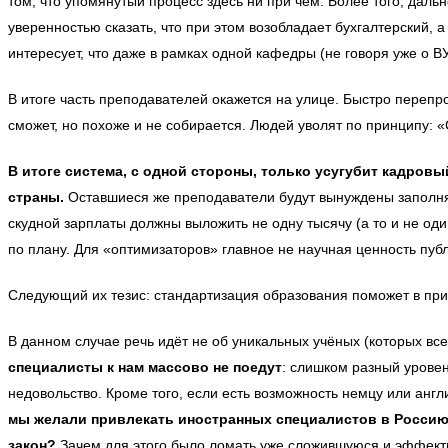
том, что упомянутый процесс здесь ни при чём. Более того, да
уверенностью сказать, что при этом возобладает бухгалтерский, 
интересует, что даже в рамках одной кафедры (не говоря уже о 
В итоге часть преподавателей окажется на улице. Быстро перепр
сможет, но похоже и не собирается. Людей уволят по принципу:
В итоге система, с одной стороны, только усугубит кадров
страны.
Оставшиеся же преподаватели будут вынуждены заполнять
скудной зарплаты должны выложить не одну тысячу (а то и не один
по плану. Для «оптимизаторов» главное не научная ценность пу
Следующий их тезис: стандартизация образования поможет в при
В данном случае речь идёт не об уникальных учёных (которых вс
специалисты к нам массово не поедут
: слишком разный уровен
недовольство. Кроме того, если есть возможность немцу или анг
мы желали привлекать иностранных специалистов в Россию
закон?
Зачем для этого было ломать уже сложившуюся и эффекти