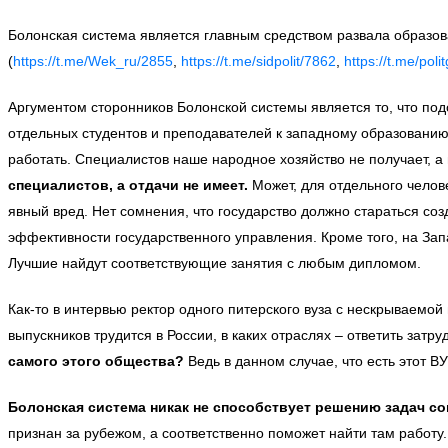
Болонская система является главным средством развала образов
(
https://t.me/Wek_ru/2855
,
https://t.me/sidpolit/7862
,
https://t.me/pol
Аргументом сторонников Болонской системы является то, что по
отдельных студентов и преподавателей к западному образованию? 
работать. Специалистов наше народное хозяйство не получает, а 
специалистов, а отдачи не имеет.
Может, для отдельного челове
явный вред. Нет сомнения, что государство должно стараться соз
эффективности государственного управления. Кроме того, на Зап
Лучшие найдут соответствующие занятия с любым дипломом.
Как-то в интервью ректор одного питерского вуза с нескрываемой 
выпускников трудится в России, в каких отраслях – ответить затр
самого этого общества?
Ведь в данном случае, что есть этот ВУ
Болонская система никак не способствует решению задач с
признан за рубежом, а соответственно поможет найти там работу