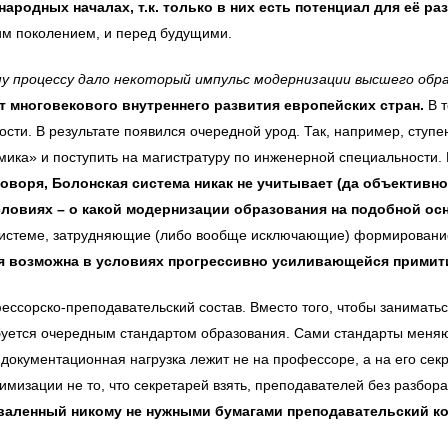
ародных началах, т.к. только в них есть потенциал для её ра
ним поколением, и перед будущими.
му процессу дало некоторый импульс модернизации высшего обра
т многовекового внутреннего развития европейских стран.
В 
и. В результате появился очередной урод. Так, например, ступен
омика» и поступить на магистратуру по инженерной специальност
говоря, Болонская система никак не учитывает (да объективн
условиях – о какой модернизации образования на подобной о
системе, затрудняющие (либо вообще исключающие) формирование
я возможна в условиях прогрессивно усиливающейся прими
ессорско-преподавательский состав. Вместо того, чтобы заниматьс
уется очередным стандартом образования. Сами стандарты меняютс
окументационная нагрузка лежит не на профессоре, а на его секр
имизации не то, что секретарей взять, преподавателей без разбора
валенный никому не нужными бумагами преподавательский к