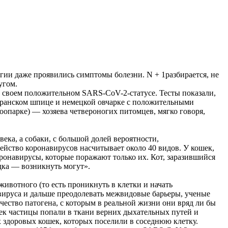
гии даже проявились симптомы болезни. N + 1разбирается, не
угом.
 о своем положительном SARS-CoV-2-статусе. Тесты показали,
меранском шпице и немецкой овчарке с положительными
оопарке) — хозяева четвероногих питомцев, мягко говоря,
ека, а собаки, с большой долей вероятности,
ство коронавирусов насчитывает около 40 видов. У кошек,
оронавирусы, которые поражают только их. Кот, заразившийся
дка — возникнуть могут».
ивотного (то есть проникнуть в клетки и начать
вируса и дальше преодолевать межвидовые барьеры, ученые
чество патогена, с которым в реальной жизни они вряд ли бы
ошек частицы попали в ткани верних дыхательных путей и
 здоровых кошек, которых поселили в соседнюю клетку.