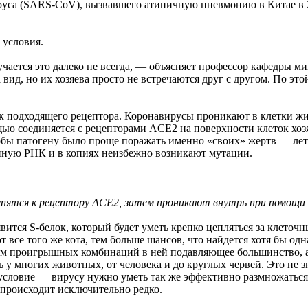
са (SARS-CoV), вызвавшего атипичную пневмонию в Китае в 20
 условия.
лучается это далеко не всегда, — объясняет профессор кафедр
на вид, но их хозяева просто не встречаются друг с другом. По 
ск подходящего рецептора. Коронавирусы проникают в клетки жи
ю соединяется с рецепторами ACE2 на поверхности клеток хозя
бы патогену было проще поражать именно «своих» жертв — лету
енную РНК и в копиях неизбежно возникают мутации.
репятся к рецептору ACE2, затем проникают внутрь при помощ
ится S-белок, который будет уметь крепко цепляться за клеточн
 все того же кота, тем больше шансов, что найдется хотя бы одн
ричем проигрышных комбинаций в ней подавляющее большинство
у многих животных, от человека и до круглых червей. Это не зн
 условие — вирусу нужно уметь так же эффективно размножаться 
происходит исключительно редко.