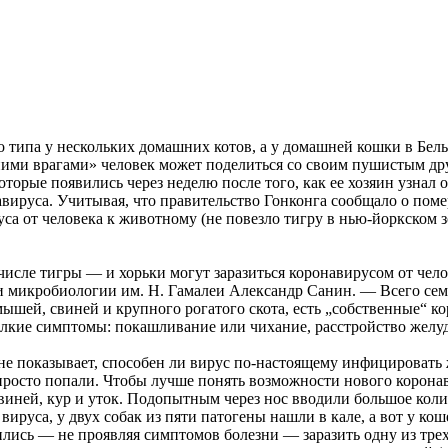
 типа у нескольких домашних котов, а у домашней кошки в Бель
нними врагами» человек может поделиться со своим пушистым др
торые появились через неделю после того, как ее хозяин узнал
навируса. Учитывая, что правительство Гонконга сообщало о по
уса от человека к животному (не повезло тигру в нью-йоркском з
исле тигры — и хорьки могут заразиться коронавирусом от челов
икробиологии им. Н. Гамалеи Александр Санин. — Всего семей
мышей, свиней и крупного рогатого скота, есть „собственные“ к
 мелкие симптомы: покашливание или чихание, расстройство желу
не показывает, способен ли вирус по-настоящему инфицировать ж
 просто попали. Чтобы лучше понять возможности нового корона
свиней, кур и уток. Подопытным через нос вводили большое коли
 вируса, у двух собак из пяти патогены нашли в кале, а вот у к
ись — не проявляя симптомов болезни — заразить одну из трех