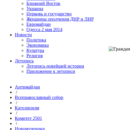
Ближний Восток
Украина
Церковь и государство
Женщины ополчения ДНР и ЛНР
Евромайдан
Одесса 2 мая 2014
Новости
Политика
Экономика
Культура
Религия
Летопись
Летопись новейшей истории
Приложение к летописи
Антимайдан
/
Всеправославный собор
/
Католицизм
/
Комитет 2501
/
Новомученики