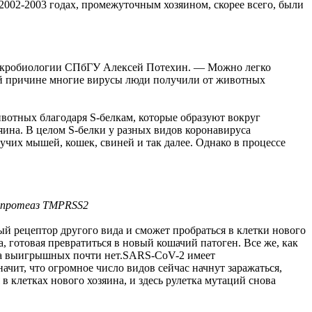
02-2003 годах, промежуточным хозяином, скорее всего, были
ы микробиологии СПбГУ Алексей Потехин. — Можно легко
этой причине многие вирусы люди получили от животных
вотных благодаря S-белкам, которые образуют вокруг
ина. В целом S-белки у разных видов коронавируса
чих мышей, кошек, свиней и так далее. Однако в процессе
и протеаз TMPRSS2
ый рецептор другого вида и сможет пробраться в клетки нового
а, готовая превратиться в новый кошачий патоген. Все же, как
, а выигрышных почти нет.SARS-CoV-2 имеет
ачит, что огромное число видов сейчас начнут заражаться,
в клетках нового хозяина, и здесь рулетка мутаций снова