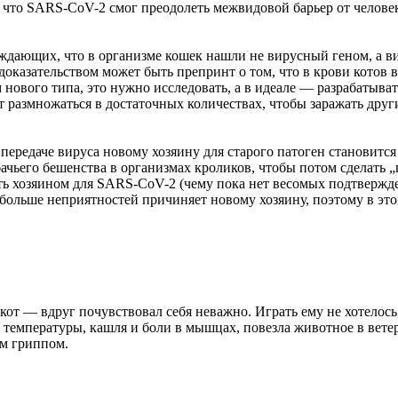
, что SARS-CoV-2 смог преодолеть межвидовой барьер от челове
ерждающих, что в организме кошек нашли не вирусный геном, 
 доказательством может быть препринт о том, что в крови котов
нового типа, это нужно исследовать, а в идеале — разрабатыват
ет размножаться в достаточных количествах, чтобы заражать дру
передаче вируса новому хозяину для старого патоген становится
ьего бешенства в организмах кроликов, чтобы потом сделать „п
ть хозяином для SARS-CoV-2 (чему пока нет весомых подтвержде
 больше неприятностей причиняет новому хозяину, поэтому в эт
т — вдруг почувствовал себя неважно. Играть ему не хотелось,
от температуры, кашля и боли в мышцах, повезла животное в ве
м гриппом.