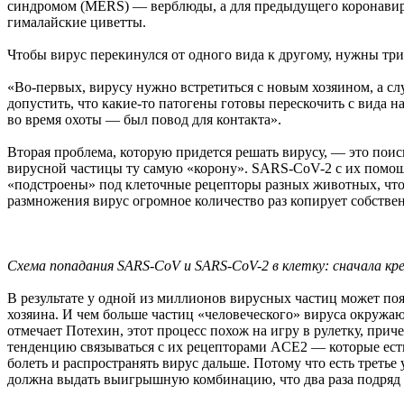
синдромом (MERS) — верблюды, а для предыдущего коронавиру
гималайские циветты.
Чтобы вирус перекинулся от одного вида к другому, нужны три
«Во-первых, вирусу нужно встретиться с новым хозяином, а с
допустить, что какие-то патогены готовы перескочить с вида 
во время охоты — был повод для контакта».
Вторая проблема, которую придется решать вирусу, — это пои
вирусной частицы ту самую «корону». SARS-CoV-2 с их помощь
«подстроены» под клеточные рецепторы разных животных, что
размножения вирус огромное количество раз копирует собств
Схема попадания SARS-CoV и SARS-CoV-2 в клетку: сначала к
В результате у одной из миллионов вирусных частиц может появ
хозяина. И чем больше частиц «человеческого» вируса окружают
отмечает Потехин, этот процесс похож на игру в рулетку, п
тенденцию связываться с их рецепторами ACE2 — которые есть 
болеть и распространять вирус дальше. Потому что есть третье
должна выдать выигрышную комбинацию, что два раза подряд 