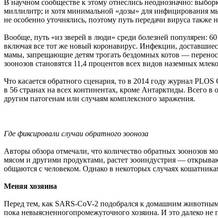
В научном сообществе к этому отнеслись неоднозначно: выбо
миллилитр; и хотя минимальной «дозы» для инфицирования мы п
не особенно уточнялись, поэтому путь передачи вируса также 
Вообще, путь «из зверей в люди» среди болезней популярен: 
включая все тот же новый коронавирус. Инфекции, доставшиес
мамы, запрещающие детям трогать бездомных котов — перенос
зоонозов становятся 11,4 процентов всех видов наземных мл
Что касается обратного сценария, то в 2014 году журнал PLOS
в 56 странах на всех континентах, кроме Антарктиды. Всего в
другим патогенам или случаям комплексного заражения.
Где фиксировали случаи обратного зооноза
Авторы обзора отмечали, что количество обратных зоонозов мо
мясом и другими продуктами, растет зооиндустрия — открываю
общаются с человеком. Однако в некоторых случаях кошатникам
Меняя хозяина
Перед тем, как SARS-CoV-2 подобрался к домашним животным, 
пока невыясненногопромежуточного хозяина. И это далеко не 