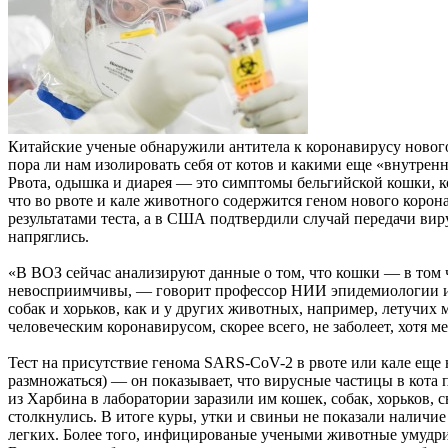
Китайские ученые обнаружили антитела к коронавирусу нового
пора ли нам изолировать себя от котов и какими еще «внутре
Рвота, одышка и диарея — это симптомы бельгийской кошки, ко
что во рвоте и кале животного содержится геном нового коро
результатами теста, а в США подтвердили случай передачи вир
напряглись.
«В ВОЗ сейчас анализируют данные о том, что кошки — в том ч
невосприимчивы, — говорит профессор НИИ эпидемиологии и м
собак и хорьков, как и у других животных, например, летучих 
человеческим коронавирусом, скорее всего, не заболеет, хотя
Тест на присутствие генома SARS-CoV-2 в рвоте или кале еще 
размножаться) — он показывает, что вирусные частицы в кота
из Харбина в лаборатории заразили им кошек, собак, хорьков, 
столкнулись. В итоге куры, утки и свиньи не показали наличие
легких. Более того, инфицированые учеными животные умудрил