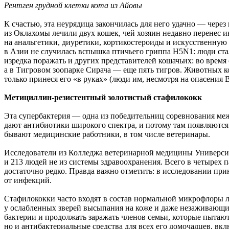
Рентген грудной клетки кота из Айовы
К счастью, эта неурядица закончилась для него удачно — чер
из Оклахомы лечили двух кошек, чей хозяин недавно перенес
на анальгетики, диуретики, кортикостероиды и искусственную 
в Азии не случилась вспышка птичьего гриппа H5N1: люди ст
изредка поражать и других представителей кошачьих: во время 
а в Тигровом зоопарке Сирача — еще пять тигров. Животных 
только принеся его «в руках» (люди им, несмотря на опасения
Метициллин-резистентный золотистый стафилококк
Эта супербактерия — одна из победительниц соревнования м
дают антибиотики широкого спектра, и потому там появляютс
бывают медицинские работники, в том числе ветеринары.
Исследователи из Колледжа ветеринарной медицины Университ
и 213 людей не из системы здравоохранения. Всего в четырех 
достаточно редко. Правда важно отметить: в исследовании при
от инфекций.
Стафилококки часто входят в состав нормальной микрофлоры л
у ослабленных зверей высыпания на коже и даже незаживающие 
бактерии и продолжать заражать членов семьи, которые пытаю
но и антибактериальные средства для всех его домочадцев, вкл