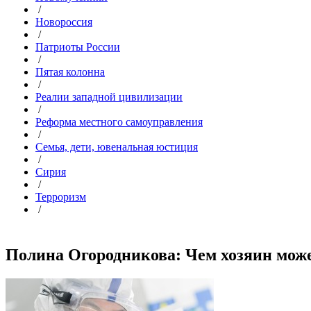
/
Новороссия
/
Патриоты России
/
Пятая колонна
/
Реалии западной цивилизации
/
Реформа местного самоуправления
/
Семья, дети, ювенальная юстиция
/
Сирия
/
Терроризм
/
Полина Огородникова: Чем хозяин может