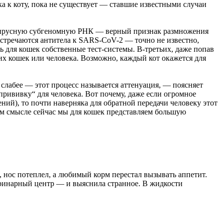
ка к коту, пока не существует — ставшие известными случаи
а вирусную субгеномную РНК — верный признак размножения
 встречаются антитела к SARS-CoV-2 — точно не известно,
ь для кошек собственные тест-системы. В-третьих, даже попав
гих кошек или человека. Возможно, каждый кот окажется для
 слабее — этот процесс называется аттенуация, — поясняет
рививку“ для человека. Вот почему, даже если огромное
ний), то почти наверняка для обратной передачи человеку этот
ом смысле сейчас мы для кошек представляем большую
 нос потеплел, а любимый корм перестал вызывать аппетит.
теринарный центр — и выяснила странное. В жидкости