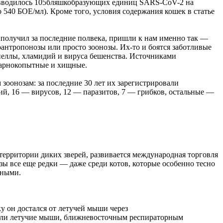
й (вводилось 105бляшкобразующих единиц SARS-CoV-2 на
540 БОЕ/мл). Кроме того, условия содержания кошек в статье
 получил за последние полвека, пришли к нам именно так —
антропонозы или просто зоонозы. Их-то и боятся заботливые
неллы, хламидий и вируса бешенства. Источниками
парнокопытные и хищные.
зоонозам: за последние 30 лет их зарегистрировали
рий, 16 — вирусов, 12 — паразитов, 7 — грибков, остальные —
территории диких зверей, развивается международная торговля
ы все еще редки — даже среди котов, которые особенно тесно
чными.
у он достался от летучей мыши через
азили летучие мыши, ближневосточным респираторным