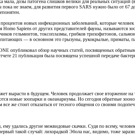
рка мала, дозы патогена слишков велики для реальных ситуаци
ока не знаем, для развития первого SARS нужно было от 67 до 
непонятен.
60 процентов новых инфекционных заболеваний, которые человек
я Homo Sapiens от других представителей фауны, называются зоо
чиков гельминтов, токсоплазмы, грибков трихофитонов, сальмо
екопитающих — в основном это грызуны, рукокрылые, приматы, 
 ONE опубликовал обзор научных статей, посвященных обратным 
 отчете 21 публикация была посвящена успешной передаче бакте
жет вырасти в будущем. Человек продолжает свое вторжение на 
тся новые зоопарки и океанариумы. Но сегодня обратные зооноз
 все же стоит отказаться от тесного общения со своими подопе
ему удались другие межвидовые скачки. Судя по всему, человек
первый такой случай: лихорадкой Эбола нас, видимо, тоже зар