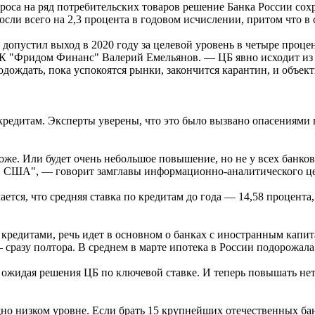
оса на ряд потребительских товаров решение Банка России сох
сли всего на 2,3 процента в годовом исчислении, притом что в
пустил выход в 2020 году за целевой уровень в четыре процента
 "Фридом Финанс" Валерий Емельянов. — ЦБ явно исходит из т
дождать, пока успокоятся рынки, закончится карантин, и объект
кредитам. Эксперты уверены, что это было вызвано опасениями
оже. Или будет очень небольшое повышение, но не у всех банко
 в США", — говорит замглавы информационно-аналитического ц
ается, что средняя ставка по кредитам до года — 14,58 процента
 кредитами, речь идет в основном о банках с иностранным капита
сразу полтора. В среднем в марте ипотека в России подорожала
жидая решения ЦБ по ключевой ставке. И теперь повышать нет с
рдно низком уровне. Если брать 15 крупнейших отечественных ба