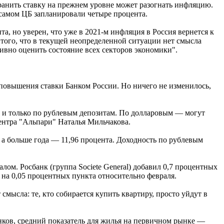
ранить ставку на прежнем уровне может разогнать инфляцию.
 самом ЦБ запланировали четыре процента.
, но уверен, что уже в 2021-м инфляция в Россия вернется к
ого, что в текущей неопределенной ситуации нет смысла
ивно оценить состояние всех секторов экономики".
 повышения ставки Банком России. Но ничего не изменилось,
в и только по рублевым депозитам. По долларовым — могут
ентра "Альпари" Наталья Мильчакова.
, а больше года — 11,96 процента. Доходность по рублевым
лом. Росбанк (группа Societe General) добавил 0,7 процентных
 на 0,05 процентных пункта относительно февраля.
мысла: те, кто собирается купить квартиру, просто уйдут в
нков, средний показатель для жилья на первичном рынке —