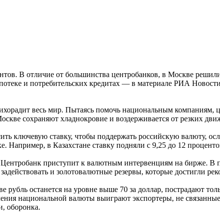
нтов. В отличие от большинства центробанков, в Москве решили
ипотеке и потребительских кредитах — в материале РИА Новости
а лихорадит весь мир. Пытаясь помочь национальным компаниям,
Москве сохраняют хладнокровие и воздерживается от резких дви
ть ключевую ставку, чтобы поддержать российскую валюту, осла
 Например, в Казахстане ставку подняли с 9,25 до 12 процентов,
, Центробанк приступит к валютным интервенциям на бирже. В п
 задействовать и золотовалютные резервы, которые достигли ре
ве рубль останется на уровне выше 70 за доллар, пострадают то
бления национальной валюты выиграют экспортеры, не связанные
, оборонка.