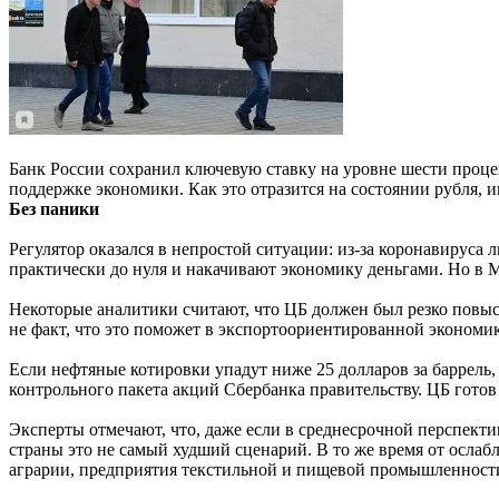
Банк России сохранил ключевую ставку на уровне шести проце
поддержке экономики. Как это отразится на состоянии рубля, 
Без паники
Регулятор оказался в непростой ситуации: из-за коронавирус
практически до нуля и накачивают экономику деньгами. Но в 
Некоторые аналитики считают, что ЦБ должен был резко повыси
не факт, что это поможет в экспортоориентированной экономике.
Если нефтяные котировки упадут ниже 25 долларов за баррель
контрольного пакета акций Сбербанка правительству. ЦБ готов
Эксперты отмечают, что, даже если в среднесрочной перспекти
страны это не самый худший сценарий. В то же время от осла
аграрии, предприятия текстильной и пищевой промышленности