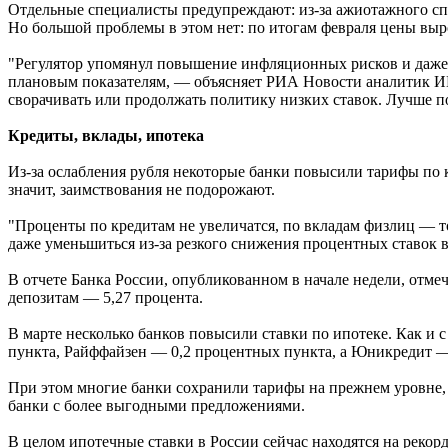
Отдельные специалисты предупреждают: из-за ажиотажного спр
Но большой проблемы в этом нет: по итогам февраля цены выро
"Регулятор упомянул повышение инфляционных рисков и даже до
плановым показателям, — объясняет РИА Новости аналитик ИК
сворачивать или продолжать политику низких ставок. Лучше по
Кредиты, вклады, ипотека
Из-за ослабления рубля некоторые банки повысили тарифы по 
значит, заимствования не подорожают.
"Проценты по кредитам не увеличатся, по вкладам физлиц — т
даже уменьшиться из-за резкого снижения процентных ставок
В отчете Банка России, опубликованном в начале недели, отмеч
депозитам — 5,27 процента.
В марте несколько банков повысили ставки по ипотеке. Как и с
пункта, Райффайзен — 0,2 процентных пункта, а Юникредит — 
При этом многие банки сохранили тарифы на прежнем уровне, о
банки с более выгодными предложениями.
В целом ипотечные ставки в России сейчас находятся на реко