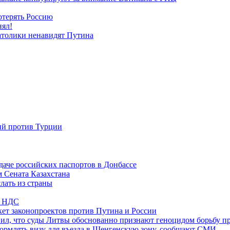
отерять Россию
нял!
атолики ненавидят Путина
ий против Турции
даче российских паспортов в Донбассе
м Сената Казахстана
лать из страны
по НДС
ет законопроектов против Путина и России
вил, что суды Литвы обоснованно признают геноцидом борьбу п
ормлять визу для въезда в Шенгенскую зону, сообщают СМИ.