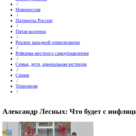
/
Новороссия
/
Патриоты России
/
Пятая колонна
/
Реалии западной цивилизации
/
Реформа местного самоуправления
/
Семья, дети, ювенальная юстиция
/
Сирия
/
Терроризм
/
Александр Лесных: Что будет с инфляцие