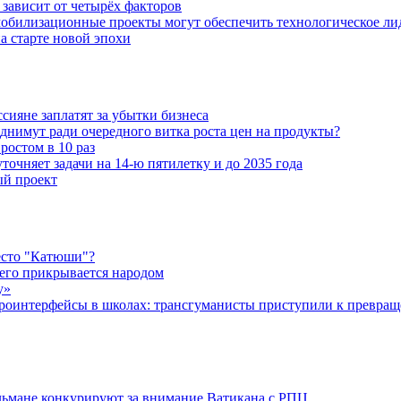
зависит от четырёх факторов
обилизационные проекты могут обеспечить технологическое ли
а старте новой эпохи
ияне заплатят за убытки бизнеса
днимут ради очередного витка роста цен на продукты?
ростом в 10 раз
очняет задачи на 14-ю пятилетку и до 2035 года
ый проект
есто "Катюши"?
чего прикрывается народом
у»
роинтерфейсы в школах: трансгуманисты приступили к превращ
льмане конкурируют за внимание Ватикана с РПЦ