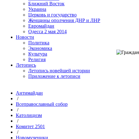
Ближний Восток
Украина
Церковь и государство
Женщины ополчения ДНР и ЛНР
Евромайдан
Одесса 2 мая 2014
Новости
Политика
Экономика
Культура
Религия
Летопись
Летопись новейшей истории
Приложение к летописи
Антимайдан
/
Всеправославный собор
/
Католицизм
/
Комитет 2501
/
Новомученики