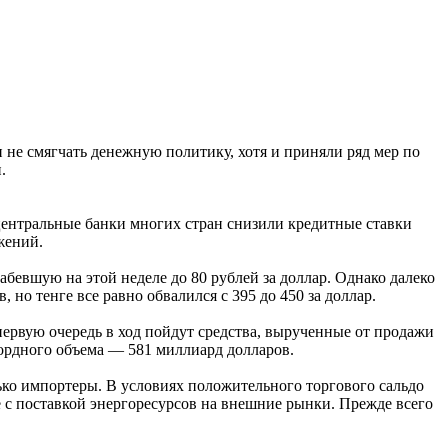
 не смягчать денежную политику, хотя и приняли ряд мер по
.
 центральные банки многих стран снизили кредитные ставки
жений.
бевшую на этой неделе до 80 рублей за доллар. Однако далеко
 но тенге все равно обвалился с 395 до 450 за доллар.
ервую очередь в ход пойдут средства, вырученные от продажи
кордного объема — 581 миллиард долларов.
лько импортеры. В условиях положительного торгового сальдо
 с поставкой энергоресурсов на внешние рынки. Прежде всего