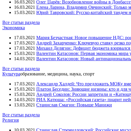
16.03.2021
Олег Царёв: Возобновление войны в Донбассе 
16.03.2021
Елена Ларина, Владимир Овчинский: Только м
15.03.2021
Юрий Тавровский: Русско-китайский тандем н
Все статьи раздела
Экономика
17.03.2021
Мария Безчастная: Новое повышение НДС: росс
17.03.2021
Андрей Захарченко: Ключевую ставку резко по
17.03.2021
Михаил Делягин: Дефицит бюджета взорвался 
15.03.2021
Валентин Катасонов: Первая экономика мира ут
14.03.2021
Валентин Катасонов: Новый антинациональн
Все статьи раздела
Культура
образование, медицина, наука, спорт
17.03.2021
Александр Халдей: Что предложить МОКу вм
15.03.2021
Платон Беседин: Зияющие низины: кто и для 
15.03.2021
Андрей Соколов: России запретили и «Катюш
14.03.2021
РИА Катюша: «Российская газета» пиарит ней
13.03.2021
Станислав Смагин: Повыше Манижи
Все статьи раздела
Религия
10.03.2021
Станислав Стремидловский: Российские мусу