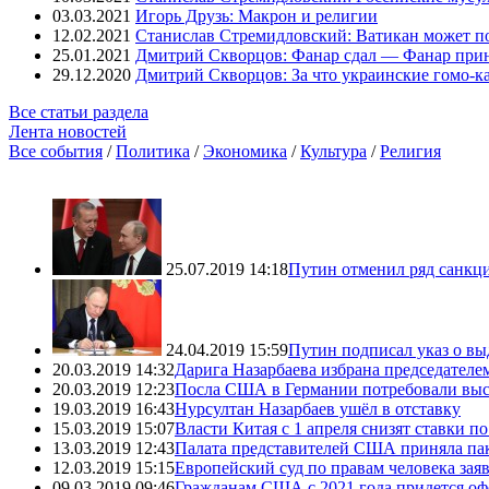
03.03.2021
Игорь Друзь: Макрон и религии
12.02.2021
Станислав Стремидловский: Ватикан может п
25.01.2021
Дмитрий Скворцов: Фанар сдал — Фанар при
29.12.2020
Дмитрий Скворцов: За что украинские гомо-к
Все статьи раздела
Лента новостей
Все события
/
Политика
/
Экономика
/
Культура
/
Религия
25.07.2019 14:18
Путин отменил ряд санкц
24.04.2019 15:59
Путин подписал указ о вы
20.03.2019 14:32
Дарига Назарбаева избрана председателе
20.03.2019 12:23
Посла США в Германии потребовали выс
19.03.2019 16:43
Нурсултан Назарбаев ушёл в отставку
15.03.2019 15:07
Власти Китая с 1 апреля снизят ставки 
13.03.2019 12:43
Палата представителей США приняла пак
12.03.2019 15:15
Европейский суд по правам человека зая
09.03.2019 09:46
Гражданам США с 2021 года придется оф