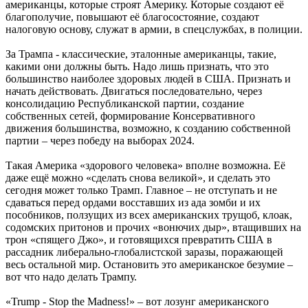
американцы, которые строят Америку. Которые создают её
благополучие, повышают её благосостояние, создают
налоговую основу, служат в армии, в спецслужбах, в полиции.
За Трампа - классические, эталонные американцы, такие,
какими они должны быть. Надо лишь признать, что это
большинство наиболее здоровых людей в США. Признать и
начать действовать. Двигаться последовательно, через
консолидацию Республиканской партии, создание
собственных сетей, формирование Консервативного
движения большинства, возможно, к созданию собственной
партии – через победу на выборах 2024.
Такая Америка «здорового человека» вполне возможна. Её
даже ещё можно «сделать снова великой», и сделать это
сегодня может только Трамп. Главное – не отступать и не
сдаваться перед ордами восставших из ада зомби и их
пособников, ползущих из всех американских трущоб, клоак,
содомских притонов и прочих «вонючих дыр», втащивших на
трон «спящего Джо», и готовящихся превратить США в
рассадник либерально-глобалистской заразы, поражающей
весь остальной мир. Остановить это американское безумие –
вот что надо делать Трампу.
«Trump - Stop the Madness!» – вот лозунг американского