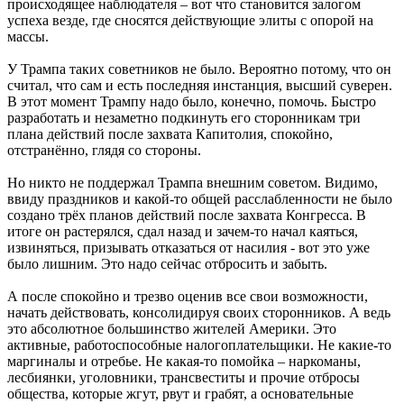
происходящее наблюдателя – вот что становится залогом
успеха везде, где сносятся действующие элиты с опорой на
массы.
У Трампа таких советников не было. Вероятно потому, что он
считал, что сам и есть последняя инстанция, высший суверен.
В этот момент Трампу надо было, конечно, помочь. Быстро
разработать и незаметно подкинуть его сторонникам три
плана действий после захвата Капитолия, спокойно,
отстранённо, глядя со стороны.
Но никто не поддержал Трампа внешним советом. Видимо,
ввиду праздников и какой-то общей расслабленности не было
создано трёх планов действий после захвата Конгресса. В
итоге он растерялся, сдал назад и зачем-то начал каяться,
извиняться, призывать отказаться от насилия - вот это уже
было лишним. Это надо сейчас отбросить и забыть.
А после спокойно и трезво оценив все свои возможности,
начать действовать, консолидируя своих сторонников. А ведь
это абсолютное большинство жителей Америки. Это
активные, работоспособные налогоплательщики. Не какие-то
маргиналы и отребье. Не какая-то помойка – наркоманы,
лесбиянки, уголовники, трансвеститы и прочие отбросы
общества, которые жгут, рвут и грабят, а основательные