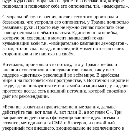
будет куда более морально на фоне того беззакония, которое
позволяли и позволяют себе его оппоненты, т.н. «демократы».
С моральной точки зрения, после всего того произвола и
беззакония, что устроили его оппоненты, у Трампа полностью
развязаны руки. Просто ему не нужно сейчас посыпать себе
голову пеплом и в чём-то каяться. Единственная ошибка,
которую он совершил в момент наивысшей точки
кульминации всей т.н. «избирательно кампании демократов»,
в том, что он сдал назад, в последний момент отозвав своих
сторонников и не настояв на своём.
Возможно, произошло это потому, что у Трампа не было
внешних советчиков и консультантов, таких, как у всех
лидеров «цветных» революций во всём мире. В арабском
мире и на постсоветском пространстве, в Восточной Европе и
везде, где используются сети для мобилизации масс, у лидеров
протестов всегда есть внешний источник, который спокойно
даёт им рекомендации.
«Если вы захватили правительственные здания, дальше
действуйте так: вот план А, вот план В, а вот план С». Три
направления действия, сформулированные идеологемы и
лозунги, методички для СМИ и блогеров, и спокойный
уверенный тон внешнего, эмоционально не вовлечённого в