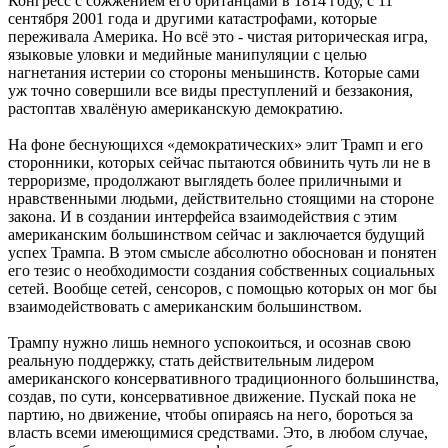
Конгресс с сожжением его британцами в 1814 году, с 11
сентября 2001 года и другими катастрофами, которые
переживала Америка. Но всё это - чистая риторическая игра,
языковые уловки и медийные манипуляции с целью
нагнетания истерии со стороны меньшинств. Которые сами
уж точно совершили все виды преступлений и беззакония,
растоптав хвалёную американскую демократию.
На фоне беснующихся «демократических» элит Трамп и его
сторонники, которых сейчас пытаются обвинить чуть ли не в
терроризме, продолжают выглядеть более приличными и
нравственными людьми, действительно стоящими на стороне
закона. И в создании интерфейса взаимодействия с этим
американским большинством сейчас и заключается будущий
успех Трампа. В этом смысле абсолютно обоснован и понятен
его тезис о необходимости создания собственных социальных
сетей. Вообще сетей, сенсоров, с помощью которых он мог бы
взаимодействовать с американским большинством.
Трампу нужно лишь немного успокоиться, и осознав свою
реальную поддержку, стать действительным лидером
американского консервативного традиционного большинства,
создав, по сути, консервативное движение. Пускай пока не
партию, но движение, чтобы опираясь на него, бороться за
власть всеми имеющимися средствами. Это, в любом случае,