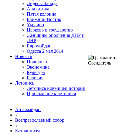
Лидеры Запада
Аналитика
Пятая колонна
Ближний Восток
Украина
Церковь и государство
Женщины ополчения ДНР и
ЛНР
Евромайдан
Одесса 2 мая 2014
Новости
Политика
Экономика
Культура
Религия
Летопись
Летопись новейшей истории
Приложение к летописи
Антимайдан
/
Всеправославный собор
/
Католицизм