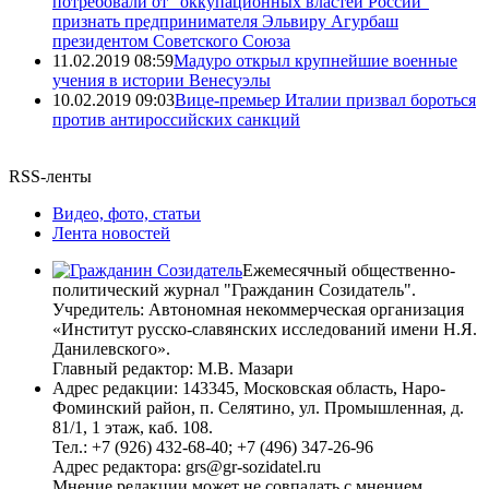
потребовали от "оккупационных властей России"
признать предпринимателя Эльвиру Агурбаш
президентом Советского Союза
11.02.2019 08:59
Мадуро открыл крупнейшие военные
учения в истории Венесуэлы
10.02.2019 09:03
Вице-премьер Италии призвал бороться
против антироссийских санкций
RSS-ленты
Видео, фото, статьи
Лента новостей
Ежемесячный общественно-
политический журнал "Гражданин Созидатель".
Учредитель: Автономная некоммерческая организация
«Институт русско-славянских исследований имени Н.Я.
Данилевского».
Главный редактор: М.В. Мазари
Адрес редакции: 143345, Московская область, Наро-
Фоминский район, п. Селятино, ул. Промышленная, д.
81/1, 1 этаж, каб. 108.
Тел.: +7 (926) 432-68-40; +7 (496) 347-26-96
Адрес редактора: grs@gr-sozidatel.ru
Мнение редакции может не совпадать с мнением