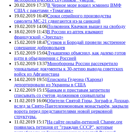
20.02.2019 17:37
В Черное море вошел эсминец ВМФ
США с ракетами «Томагавк»
19.02.2019 16:49
Сроки серийного производства
самолета МС-21 сдвигаются из-за санкций
19.02.2019 14:06
Полковник Квачков вышел на свободу
18.02.2019 11:43
В России из аптек изымают
французский «Эреспал»
15.02.2019 18:47
Сурков и Бородай провели экстренное
совещание добровольцев
15.02.2019 15:04
Лукашенко объяснил, как далеко готов
идти в объединении с Россией
15.02.2019 13:37
Минобороны России рассекретило
уникальные документы к 30-летию вывода советских
войск из Афганистана
14.02.2019 19:51
Епископа Гедеона (Харона)
депортировали из Украины в США
12.02.2019 15:15
Банкам и приставам запретили
списывать со счетов должников соцвыплаты
11.02.2019 16:06
Обители Святой Горы, Зограф и Дохиар,
вслед за Свято-Пантелеимоновым монастырём, закрыли
ворота перед представителями новой церковной
структуры.
11.02.2019 15:17
На сайте онлайн-петиций Change.org
появилась петиция от "граждан СССР", которые