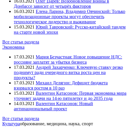
16.03.2021
Олег Царёв: Возобновление войны в
Донбассе зависит от четырёх факторов
16.03.2021
Елена Ларина, Владимир Овчинский: Только
мобилизационные проекты могут обеспечить
технологическое лидерство и выживание
15.03.2021
Юрий Тавровский: Русско-китайский тандем
на старте новой эпохи
Все статьи раздела
Экономика
17.03.2021
Мария Безчастная: Новое повышение НДС:
россияне заплатят за убытки бизнеса
17.03.2021
Андрей Захарченко: Ключевую ставку резко
поднимут ради очередного витка роста цен на
продукты?
17.03.2021
Михаил Делягин: Дефицит бюджета
взорвался ростом в 10 раз
15.03.2021
Валентин Катасонов: Первая экономика мира
уточняет задачи на 14-ю пятилетку и до 2035 года
14.03.2021
Валентин Катасонов: Новый
антинациональный проект
Все статьи раздела
Культура
образование, медицина, наука, спорт