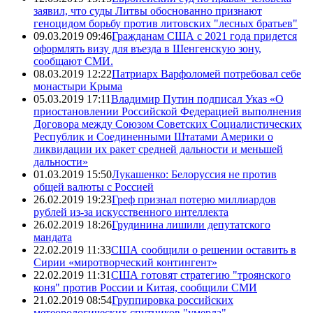
заявил, что суды Литвы обоснованно признают
геноцидом борьбу против литовских "лесных братьев"
09.03.2019 09:46
Гражданам США с 2021 года придется
оформлять визу для въезда в Шенгенскую зону,
сообщают СМИ.
08.03.2019 12:22
Патриарх Варфоломей потребовал себе
монастыри Крыма
05.03.2019 17:11
Владимир Путин подписал Указ «О
приостановлении Российской Федерацией выполнения
Договора между Союзом Советских Социалистических
Республик и Соединенными Штатами Америки о
ликвидации их ракет средней дальности и меньшей
дальности»
01.03.2019 15:50
Лукашенко: Белоруссия не против
общей валюты с Россией
26.02.2019 19:23
Греф признал потерю миллиардов
рублей из-за искусственного интеллекта
26.02.2019 18:26
Грудинина лишили депутатского
мандата
22.02.2019 11:33
США сообщили о решении оставить в
Сирии «миротворческий контингент»
22.02.2019 11:31
США готовят стратегию "троянского
коня" против России и Китая, сообщили СМИ
21.02.2019 08:54
Группировка российских
метеорологических спутников "умерла"