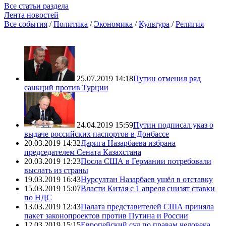
Все статьи раздела
Лента новостей
Все события
/
Политика
/
Экономика
/
Культура
/
Религия
25.07.2019 14:18
Путин отменил ряд
санкций против Турции
24.04.2019 15:59
Путин подписал указ о
выдаче российских паспортов в Донбассе
20.03.2019 14:32
Дарига Назарбаева избрана
председателем Сената Казахстана
20.03.2019 12:23
Посла США в Германии потребовали
выслать из страны
19.03.2019 16:43
Нурсултан Назарбаев ушёл в отставку
15.03.2019 15:07
Власти Китая с 1 апреля снизят ставки
по НДС
13.03.2019 12:43
Палата представителей США приняла
пакет законопроектов против Путина и России
12.03.2019 15:15
Европейский суд по правам человека