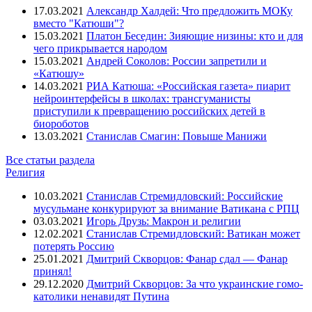
17.03.2021
Александр Халдей: Что предложить МОКу
вместо "Катюши"?
15.03.2021
Платон Беседин: Зияющие низины: кто и для
чего прикрывается народом
15.03.2021
Андрей Соколов: России запретили и
«Катюшу»
14.03.2021
РИА Катюша: «Российская газета» пиарит
нейроинтерфейсы в школах: трансгуманисты
приступили к превращению российских детей в
биороботов
13.03.2021
Станислав Смагин: Повыше Манижи
Все статьи раздела
Религия
10.03.2021
Станислав Стремидловский: Российские
мусульмане конкурируют за внимание Ватикана с РПЦ
03.03.2021
Игорь Друзь: Макрон и религии
12.02.2021
Станислав Стремидловский: Ватикан может
потерять Россию
25.01.2021
Дмитрий Скворцов: Фанар сдал — Фанар
принял!
29.12.2020
Дмитрий Скворцов: За что украинские гомо-
католики ненавидят Путина