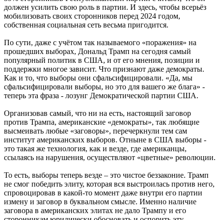
должен усилить свою роль в партии. И здесь, чтобы всерьёз
мобилизовать своих сторонников перед 2024 годом,
собственная социальная сеть весьма пригодится.
По сути, даже с учётом так называемого «поражения» на
прошедших выборах, Дональд Трамп на сегодня самый
популярный политик в США, и от его мнения, позиции и
поддержки многое зависит. Что признают даже демократы.
Как и то, что выборы они сфальсифицировали. «Да, мы
сфальсифицировали выборы, но это для вашего же блага» -
теперь эта фраза - лозунг Демократической партии США.
Организовав самый, что ни на есть, настоящий заговор
против Трампа, американские «демократы», так любящие
высмеивать любые «заговоры», перечеркнули тем сам
институт американских выборов. Отныне в США выборы -
это такая же технология, как и везде, где американцы,
ссылаясь на нарушения, осуществляют «цветные» революции.
То есть, выборы теперь везде – это чистое беззаконие. Трамп
не смог победить элиту, которая вся выстроилась против него,
спровоцировав в какой-то момент даже внутри его партии
измену и заговор в буквальном смысле. Именно наличие
заговора в американских элитах не дало Трампу и его
сторонникам юридически обосновать и оспорить эту