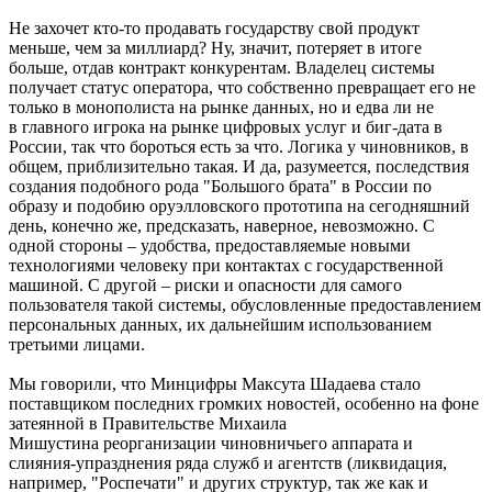
Не захочет кто-то продавать государству свой продукт
меньше, чем за миллиард? Ну, значит, потеряет в итоге
больше, отдав контракт конкурентам. Владелец системы
получает статус оператора, что собственно превращает его не
только в монополиста на рынке данных, но и едва ли не
в главного игрока на рынке цифровых услуг и биг-дата в
России, так что бороться есть за что. Логика у чиновников, в
общем, приблизительно такая. И да, разумеется, последствия
создания подобного рода "Большого брата" в России по
образу и подобию оруэлловского прототипа на сегодняшний
день, конечно же, предсказать, наверное, невозможно. С
одной стороны – удобства, предоставляемые новыми
технологиями человеку при контактах с государственной
машиной. С другой – риски и опасности для самого
пользователя такой системы, обусловленные предоставлением
персональных данных, их дальнейшим использованием
третьими лицами.
Мы говорили, что Минцифры Максута Шадаева стало
поставщиком последних громких новостей, особенно на фоне
затеянной в Правительстве Михаила
Мишустина реорганизации чиновничьего аппарата и
слияния-упразднения ряда служб и агентств (ликвидация,
например, "Роспечати" и других структур, так же как и