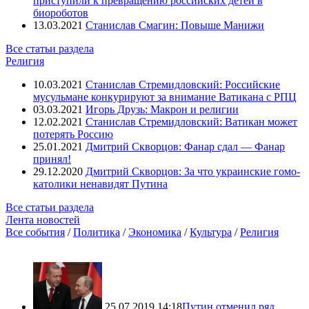
приступили к превращению российских детей в
биороботов
13.03.2021
Станислав Смагин: Повыше Манижи
Все статьи раздела
Религия
10.03.2021
Станислав Стремидловский: Российские
мусульмане конкурируют за внимание Ватикана с РПЦ
03.03.2021
Игорь Друзь: Макрон и религии
12.02.2021
Станислав Стремидловский: Ватикан может
потерять Россию
25.01.2021
Дмитрий Скворцов: Фанар сдал — Фанар
принял!
29.12.2020
Дмитрий Скворцов: За что украинские гомо-
католики ненавидят Путина
Все статьи раздела
Лента новостей
Все события
/
Политика
/
Экономика
/
Культура
/
Религия
25.07.2019 14:18
Путин отменил ряд