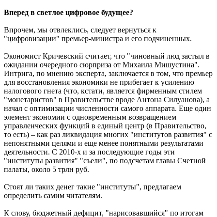
Вперед в светлое цифровое будущее?
Впрочем, мы отвлеклись, следует вернуться к
"цифровизации" премьер-министра и его подчиненных.
Экономист Кричевский считает, что "чиновный люд застыл в
ожидании очередного сюрприза от Михаила Мишустина".
Интрига, по мнению эксперта, заключается в том, что премьер
для восстановления экономики не прибегает к усилению
налогового гнета (что, кстати, является фирменным стилем
"монетаристов" в Правительстве вроде Антона Силуанова), а
начал с оптимизации численности самого аппарата. Еще один
элемент экономии с одновременным возвращением
управленческих функций в единый центр (в Правительство,
то есть) – как раз ликвидация многих "институтов развития" с
непонятными целями и еще менее понятными результатами
деятельности. С 2010-х и за последующие годы эти
"институты развития" "съели", по подсчетам главы Счетной
палаты, около 5 трлн руб.
Стоят ли таких денег такие "институты", предлагаем
определить самим читателям.
К слову, бюджетный дефицит, "нарисовавшийся" по итогам