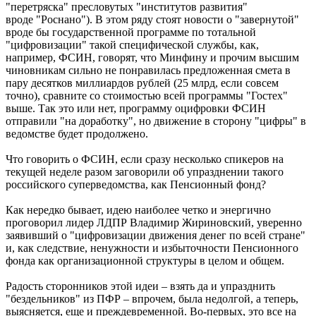
"перетряска" пресловутых "институтов развития"
вроде "Роснано"). В этом ряду стоят новости о "завернутой"
вроде бы государственной программе по тотальной
"цифровизации" такой специфической службы, как,
например, ФСИН, говорят, что Минфину и прочим высшим
чиновникам сильно не понравилась предложенная смета в
пару десятков миллиардов рублей (25 млрд, если совсем
точно), сравните со стоимостью всей программы "Гостех"
выше. Так это или нет, программу оцифровки ФСИН
отправили "на доработку", но движение в сторону "цифры" в
ведомстве будет продолжено.
Что говорить о ФСИН, если сразу несколько спикеров на
текущей неделе разом заговорили об упразднении такого
российского суперведомства, как Пенсионный фонд?
Как нередко бывает, идею наиболее четко и энергично
проговорил лидер ЛДПР Владимир Жириновский, уверенно
заявивший о "цифровизации движения денег по всей стране"
и, как следствие, ненужности и избыточности Пенсионного
фонда как организационной структуры в целом и общем.
Радость сторонников этой идеи – взять да и упразднить
"бездельников" из ПФР – впрочем, была недолгой, а теперь,
выясняется, еще и преждевременной. Во-первых, это все на