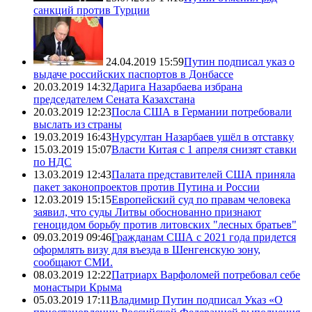
санкций против Турции
24.04.2019 15:59
Путин подписал указ о
выдаче российских паспортов в Донбассе
20.03.2019 14:32
Дарига Назарбаева избрана
председателем Сената Казахстана
20.03.2019 12:23
Посла США в Германии потребовали
выслать из страны
19.03.2019 16:43
Нурсултан Назарбаев ушёл в отставку
15.03.2019 15:07
Власти Китая с 1 апреля снизят ставки
по НДС
13.03.2019 12:43
Палата представителей США приняла
пакет законопроектов против Путина и России
12.03.2019 15:15
Европейский суд по правам человека
заявил, что суды Литвы обоснованно признают
геноцидом борьбу против литовских "лесных братьев"
09.03.2019 09:46
Гражданам США с 2021 года придется
оформлять визу для въезда в Шенгенскую зону,
сообщают СМИ.
08.03.2019 12:22
Патриарх Варфоломей потребовал себе
монастыри Крыма
05.03.2019 17:11
Владимир Путин подписал Указ «О