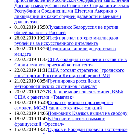
приостановлении Российской Федерацией выполнения
Договора между Союзом Советских Социалистических
Республик и Соединенными Штатами Америки о
ликвидации их ракет средней дальности и меньшей
дальности»
01.03.2019 15:50
Лукашенко: Белоруссия не против
общей валюты с Россией
26.02.2019 19:23
Греф признал потерю миллиардов
рублей из-за искусственного интеллекта
26.02.2019 18:26
Грудинина лишили депутатского
мандата
22.02.2019 11:33
США сообщили о решении оставить в
Сирии «миротворческий контингент»
22.02.2019 11:31
США готовят стратегию "троянского
коня" против России и Китая, сообщили СМИ
21.02.2019 08:54
Группировка российских
метеорологических спутников "умерла"
20.02.2019 17:37
В Черное море вошел эсминец ВМФ
США с ракетами «Томагавк»
19.02.2019 16:49
Сроки серийного производства
самолета МС-21 сдвигаются из-за санкций
19.02.2019 14:06
Полковник Квачков вышел на свободу
18.02.2019 11:43
В России из аптек изымают
французский «Эреспал»
15.02.2019 18:47
Сурков и Бородай провели экстренное