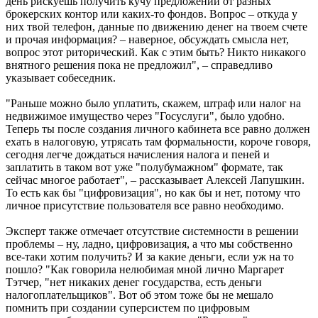
день рискуешь получить кучу предложений от разных
брокерских контор или каких-то фондов. Вопрос – откуда у
них твой телефон, данные по движению денег на твоем счете
и прочая информация? – наверное, обсуждать смысла нет,
вопрос этот риторический. Как с этим быть? Никто никакого
внятного решения пока не предложил", – справедливо
указывает собеседник.
"Раньше можно было уплатить, скажем, штраф или налог на
недвижимое имущество через "Госуслуги", было удобно.
Теперь ты после создания личного кабинета все равно должен
ехать в налоговую, утрясать там формальности, короче говоря,
сегодня легче дождаться начисления налога и пеней и
заплатить в таком вот уже "полубумажном" формате, так
сейчас многое работает", – рассказывает Алексей Лапушкин.
То есть как бы "цифровизация", но как бы и нет, потому что
личное присутствие пользователя все равно необходимо.
Эксперт также отмечает отсутствие системности в решении
проблемы – ну, ладно, цифровизация, а что мы собственно
все-таки хотим получить? И за какие деньги, если уж на то
пошло? "Как говорила нелюбимая мной лично Маргарет
Тэтчер, "нет никаких денег государства, есть деньги
налогоплательщиков". Вот об этом тоже бы не мешало
помнить при создании суперсистем по цифровым