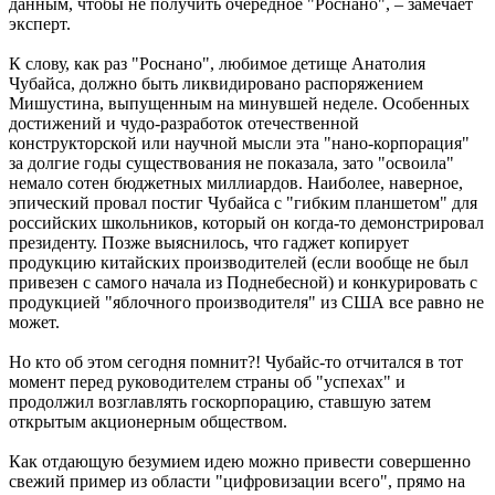
данным, чтобы не получить очередное "Роснано", – замечает
эксперт.
К слову, как раз "Роснано", любимое детище Анатолия
Чубайса, должно быть ликвидировано распоряжением
Мишустина, выпущенным на минувшей неделе. Особенных
достижений и чудо-разработок отечественной
конструкторской или научной мысли эта "нано-корпорация"
за долгие годы существования не показала, зато "освоила"
немало сотен бюджетных миллиардов. Наиболее, наверное,
эпический провал постиг Чубайса с "гибким планшетом" для
российских школьников, который он когда-то демонстрировал
президенту. Позже выяснилось, что гаджет копирует
продукцию китайских производителей (если вообще не был
привезен с самого начала из Поднебесной) и конкурировать с
продукцией "яблочного производителя" из США все равно не
может.
Но кто об этом сегодня помнит?! Чубайс-то отчитался в тот
момент перед руководителем страны об "успехах" и
продолжил возглавлять госкорпорацию, ставшую затем
открытым акционерным обществом.
Как отдающую безумием идею можно привести совершенно
свежий пример из области "цифровизации всего", прямо на