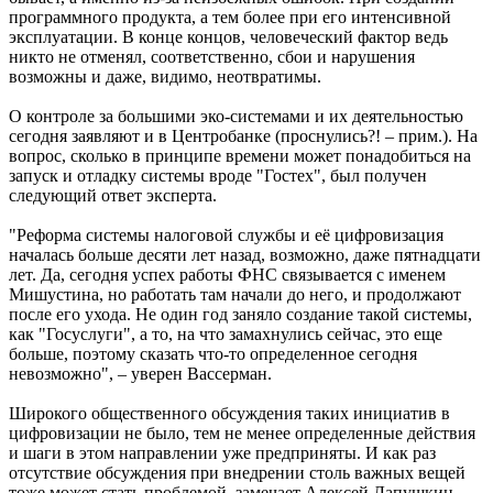
программного продукта, а тем более при его интенсивной
эксплуатации. В конце концов, человеческий фактор ведь
никто не отменял, соответственно, сбои и нарушения
возможны и даже, видимо, неотвратимы.
О контроле за большими эко-системами и их деятельностью
сегодня заявляют и в Центробанке (проснулись?! – прим.). На
вопрос, сколько в принципе времени может понадобиться на
запуск и отладку системы вроде "Гостех", был получен
следующий ответ эксперта.
"Реформа системы налоговой службы и её цифровизация
началась больше десяти лет назад, возможно, даже пятнадцати
лет. Да, сегодня успех работы ФНС связывается с именем
Мишустина, но работать там начали до него, и продолжают
после его ухода. Не один год заняло создание такой системы,
как "Госуслуги", а то, на что замахнулись сейчас, это еще
больше, поэтому сказать что-то определенное сегодня
невозможно", – уверен Вассерман.
Широкого общественного обсуждения таких инициатив в
цифровизации не было, тем не менее определенные действия
и шаги в этом направлении уже предприняты. И как раз
отсутствие обсуждения при внедрении столь важных вещей
тоже может стать проблемой, замечает Алексей Лапушкин,