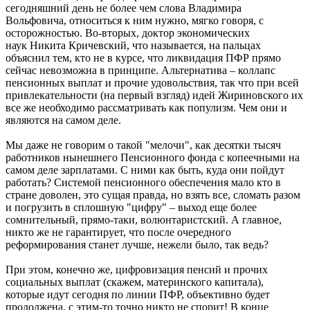
сегодняшний день не более чем слова Владимира
Вольфовича, относиться к ним нужно, мягко говоря, с
осторожностью. Во-вторых, доктор экономических
наук Никита Кричевский, что называется, на пальцах
объяснил тем, кто не в курсе, что ликвидация ПФР прямо
сейчас невозможна в принципе. Альтернатива – коллапс
пенсионных выплат и прочие удовольствия, так что при всей
привлекательности (на первый взгляд) идей Жириновского их
все же необходимо рассматривать как популизм. Чем они и
являются на самом деле.
Мы даже не говорим о такой "мелочи", как десятки тысяч
работников нынешнего Пенсионного фонда с копеечными на
самом деле зарплатами. С ними как быть, куда они пойдут
работать? Системой пенсионного обеспечения мало кто в
стране доволен, это сущая правда, но взять все, сломать разом
и погрузить в сплошную "цифру" – выход еще более
сомнительный, прямо-таки, волюнтаристский. А главное,
никто же не гарантирует, что после очередного
реформирования станет лучше, нежели было, так ведь?
При этом, конечно же, цифровизация пенсий и прочих
социальных выплат (скажем, материнского капитала),
которые идут сегодня по линии ПФР, объективно будет
продолжена, с этим-то точно никто не спорит! В конце