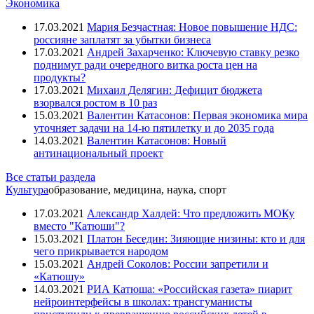
Экономика
17.03.2021
Мария Безчастная: Новое повышение НДС:
россияне заплатят за убытки бизнеса
17.03.2021
Андрей Захарченко: Ключевую ставку резко
поднимут ради очередного витка роста цен на
продукты?
17.03.2021
Михаил Делягин: Дефицит бюджета
взорвался ростом в 10 раз
15.03.2021
Валентин Катасонов: Первая экономика мира
уточняет задачи на 14-ю пятилетку и до 2035 года
14.03.2021
Валентин Катасонов: Новый
антинациональный проект
Все статьи раздела
Культура
образование, медицина, наука, спорт
17.03.2021
Александр Халдей: Что предложить МОКу
вместо "Катюши"?
15.03.2021
Платон Беседин: Зияющие низины: кто и для
чего прикрывается народом
15.03.2021
Андрей Соколов: России запретили и
«Катюшу»
14.03.2021
РИА Катюша: «Российская газета» пиарит
нейроинтерфейсы в школах: трансгуманисты