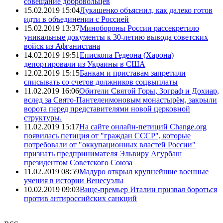
совещание добровольцев
15.02.2019 15:04
Лукашенко объяснил, как далеко готов
идти в объединении с Россией
15.02.2019 13:37
Минобороны России рассекретило
уникальные документы к 30-летию вывода советских
войск из Афганистана
14.02.2019 19:51
Епископа Гедеона (Харона)
депортировали из Украины в США
12.02.2019 15:15
Банкам и приставам запретили
списывать со счетов должников соцвыплаты
11.02.2019 16:06
Обители Святой Горы, Зограф и Дохиар,
вслед за Свято-Пантелеимоновым монастырём, закрыли
ворота перед представителями новой церковной
структуры.
11.02.2019 15:17
На сайте онлайн-петиций Change.org
появилась петиция от "граждан СССР", которые
потребовали от "оккупационных властей России"
признать предпринимателя Эльвиру Агурбаш
президентом Советского Союза
11.02.2019 08:59
Мадуро открыл крупнейшие военные
учения в истории Венесуэлы
10.02.2019 09:03
Вице-премьер Италии призвал бороться
против антироссийских санкций