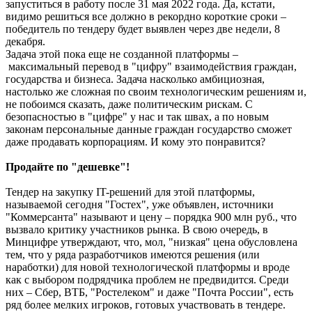
запуститься в работу после 31 мая 2022 года. Да, кстати,
видимо решиться все должно в рекордно короткие сроки –
победитель по тендеру будет выявлен через две недели, 8
декабря.
Задача этой пока еще не созданной платформы –
максимальный перевод в "цифру" взаимодействия граждан,
государства и бизнеса. Задача насколько амбициозная,
настолько же сложная по своим технологическим решениям и,
не побоимся сказать, даже политическим рискам. С
безопасностью в "цифре" у нас и так швах, а по новым
законам персональные данные граждан государство сможет
даже продавать корпорациям. И кому это понравится?
Продайте по "дешевке"!
Тендер на закупку IT-решений для этой платформы,
называемой сегодня "Гостех", уже объявлен, источники
"Коммерсанта" называют и цену – порядка 900 млн руб., что
вызвало критику участников рынка. В свою очередь, в
Минцифре утверждают, что, мол, "низкая" цена обусловлена
тем, что у ряда разработчиков имеются решения (или
наработки) для новой технологической платформы и вроде
как с выбором подрядчика проблем не предвидится. Среди
них – Сбер, ВТБ, "Ростелеком" и даже "Почта России", есть
ряд более мелких игроков, готовых участвовать в тендере.