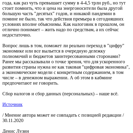
года, как раз чуть превышает сумму в 4-4,5 трлн руб., но тут
стоит помнить, что и цена на энергоносители была другой
большую часть "десятых" годов, и никакой пандемии в
помине не было, так что действия премьера в сегодняшних
условиях вполне объяснимы. Как налоговик в прошлом, он
отлично понимает – жить надо по средствам, а их сейчас
недостаточно.
Вопрос лишь в том, поможет ли реально переход в "цифру"
экономике или все выльется в очередную дележку
полномочий и бюджетов заинтересованными сторонами?
Ранее мы рассказывали о точке зрения, что для ускоренного
развития страны нужна не как таковая "цифровая экономика",
а экономические модели с конкретным содержанием, в том
числе – в денежном выражении. А об этом в кабмине
предпочитают не говорить.
Сбор налогов и сбор данных (персональных) – наше всё.
Источник
/ Мнение автора может не совпадать с позицией редакции /
30.11.2020
Денис Лузин