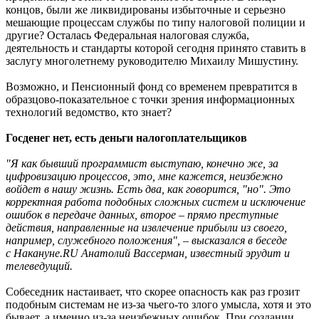
концов, были же ликвидированы избыточные и серьезно
мешающие процессам службы по типу налоговой полиции и
другие? Осталась Федеральная налоговая служба,
деятельность и стандарты которой сегодня принято ставить в
заслугу многолетнему руководителю Михаилу Мишустину.
Возможно, и Пенсионный фонд со временем превратится в
образцово-показательное с точки зрения информационных
технологий ведомство, кто знает?
Госденег нет, есть деньги налогоплательщиков
"Я как бывший программист выступаю, конечно же, за
цифровизацию процессов, это, мне кажется, неизбежно
войдет в нашу жизнь. Есть два, как говорится, "но". Это
корректная работа подобных сложных систем и исключение
ошибок в передаче данных, второе – прямо преступные
действия, направленные на извлечение прибыли из своего,
например, служебного положения", – высказался в беседе
с Накануне.RU Анатолий Вассерман, известный эрудит и
телеведущий.
Собеседник настаивает, что скорее опасность как раз грозит
подобным системам не из-за чьего-то злого умысла, хотя и это
бывает, а именно из-за неизбежных ошибок. При создании