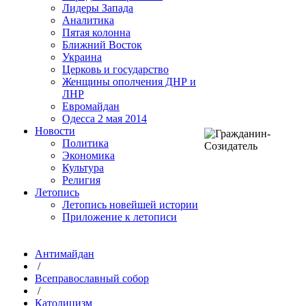
Лидеры Запада
Аналитика
Пятая колонна
Ближний Восток
Украина
Церковь и государство
Женщины ополчения ДНР и
ЛНР
Евромайдан
Одесса 2 мая 2014
Новости
Политика
Экономика
Культура
Религия
Летопись
Летопись новейшей истории
Приложение к летописи
Антимайдан
/
Всеправославный собор
/
Католицизм