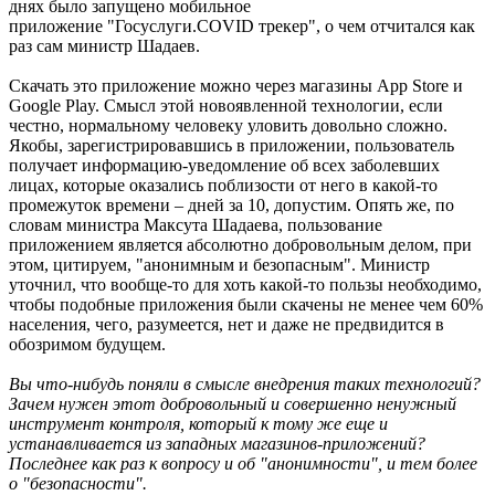
днях было запущено мобильное
приложение "Госуслуги.COVID трекер", о чем отчитался как
раз сам министр Шадаев.
Скачать это приложение можно через магазины App Store и
Google Play. Смысл этой новоявленной технологии, если
честно, нормальному человеку уловить довольно сложно.
Якобы, зарегистрировавшись в приложении, пользователь
получает информацию-уведомление об всех заболевших
лицах, которые оказались поблизости от него в какой-то
промежуток времени – дней за 10, допустим. Опять же, по
словам министра Максута Шадаева, пользование
приложением является абсолютно добровольным делом, при
этом, цитируем, "анонимным и безопасным". Министр
уточнил, что вообще-то для хоть какой-то пользы необходимо,
чтобы подобные приложения были скачены не менее чем 60%
населения, чего, разумеется, нет и даже не предвидится в
обозримом будущем.
Вы что-нибудь поняли в смысле внедрения таких технологий?
Зачем нужен этот добровольный и совершенно ненужный
инструмент контроля, который к тому же еще и
устанавливается из западных магазинов-приложений?
Последнее как раз к вопросу и об "анонимности", и тем более
о "безопасности".