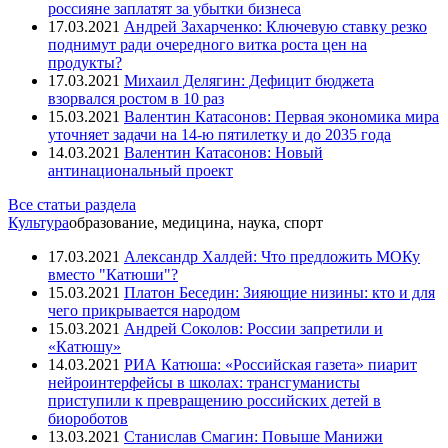
россияне заплатят за убытки бизнеса
17.03.2021
Андрей Захарченко: Ключевую ставку резко
поднимут ради очередного витка роста цен на
продукты?
17.03.2021
Михаил Делягин: Дефицит бюджета
взорвался ростом в 10 раз
15.03.2021
Валентин Катасонов: Первая экономика мира
уточняет задачи на 14-ю пятилетку и до 2035 года
14.03.2021
Валентин Катасонов: Новый
антинациональный проект
Все статьи раздела
Культура
образование, медицина, наука, спорт
17.03.2021
Александр Халдей: Что предложить МОКу
вместо "Катюши"?
15.03.2021
Платон Беседин: Зияющие низины: кто и для
чего прикрывается народом
15.03.2021
Андрей Соколов: России запретили и
«Катюшу»
14.03.2021
РИА Катюша: «Российская газета» пиарит
нейроинтерфейсы в школах: трансгуманисты
приступили к превращению российских детей в
биороботов
13.03.2021
Станислав Смагин: Повыше Манижи