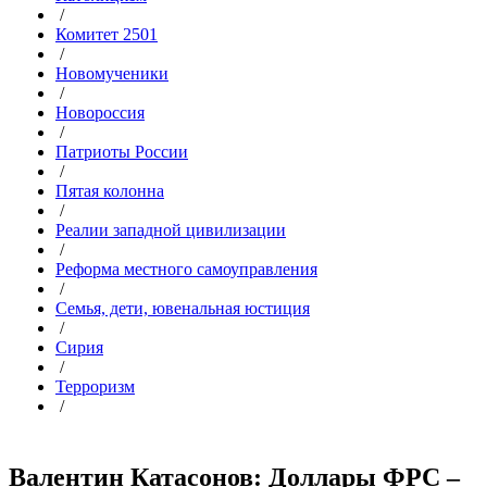
/
Комитет 2501
/
Новомученики
/
Новороссия
/
Патриоты России
/
Пятая колонна
/
Реалии западной цивилизации
/
Реформа местного самоуправления
/
Семья, дети, ювенальная юстиция
/
Сирия
/
Терроризм
/
Валентин Катасонов: Доллары ФРС –