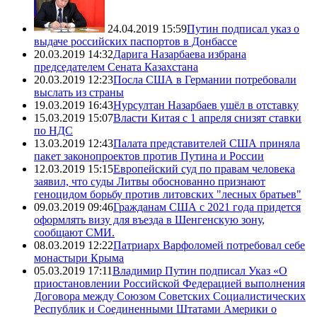
24.04.2019 15:59
Путин подписал указ о
выдаче российских паспортов в Донбассе
20.03.2019 14:32
Дарига Назарбаева избрана
председателем Сената Казахстана
20.03.2019 12:23
Посла США в Германии потребовали
выслать из страны
19.03.2019 16:43
Нурсултан Назарбаев ушёл в отставку
15.03.2019 15:07
Власти Китая с 1 апреля снизят ставки
по НДС
13.03.2019 12:43
Палата представителей США приняла
пакет законопроектов против Путина и России
12.03.2019 15:15
Европейский суд по правам человека
заявил, что суды Литвы обоснованно признают
геноцидом борьбу против литовских "лесных братьев"
09.03.2019 09:46
Гражданам США с 2021 года придется
оформлять визу для въезда в Шенгенскую зону,
сообщают СМИ.
08.03.2019 12:22
Патриарх Варфоломей потребовал себе
монастыри Крыма
05.03.2019 17:11
Владимир Путин подписал Указ «О
приостановлении Российской Федерацией выполнения
Договора между Союзом Советских Социалистических
Республик и Соединенными Штатами Америки о