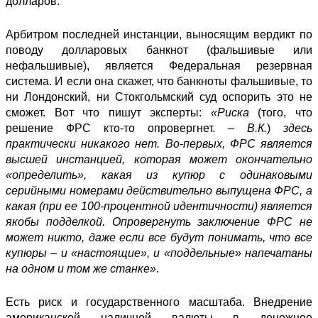
долларов.
Арбитром последней инстанции, выносящим вердикт по
поводу долларовых банкнот (фальшивые или
нефальшивые), является Федеральная резервная
система. И если она скажет, что банкноты фальшивые, то
ни Лондонский, ни Стокгольмский суд оспорить это не
сможет. Вот что
пишут
эксперты:
«Риска
(того, что
решение ФРС кто-то опровергнет. –
В.К.
)
здесь
практически никакого нет. Во-первых, ФРС является
высшей инстанцией, которая может окончательно
«определить», какая из купюр с одинаковыми
серийными номерами действительно выпущена ФРС, а
какая (при ее 100-процентной идентичности) является
якобы подделкой. Опровергнуть заключение ФРС не
может никто, даже если все будут понимать, что все
купюры – и «настоящие», и «поддельные» напечатаны
на одном и том же станке»
.
Есть риск и государственного масштаба. Внедрение
американской наличной валюты в денежное