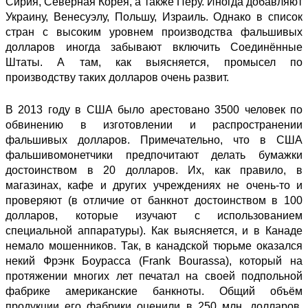
Сирия, Северная Корея, а также Перу. Иногда добавляют
Украину, Венесуэлу, Польшу, Израиль. Однако в список
стран с высоким уровнем производства фальшивых
долларов иногда забывают включить Соединённые
Штаты. А там, как выясняется, промысел по
производству таких долларов очень развит.
В 2013 году в США было арестовано 3500 человек по
обвинению в изготовлении и распространении
фальшивых долларов. Примечательно, что в США
фальшивомонетчики предпочитают делать бумажки
достоинством в 20 долларов. Их, как правило, в
магазинах, кафе и других учреждениях не очень-то и
проверяют (в отличие от банкнот достоинством в 100
долларов, которые изучают с использованием
специальной аппаратуры). Как выясняется, и в Канаде
немало мошенников. Так, в канадской тюрьме оказался
некий Фрэнк Боурасса (Frank Bourassa), который на
протяжении многих лет
печатал
на своей подпольной
фабрике американские банкноты. Общий объём
продукции его фабрики оценили в 250 млн. долларов.