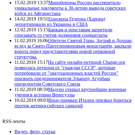
15.02.2019 13:37
Минобороны России рассекретило
уникальные документы к 30-летию вывода советских
войск из Афганистана
14.02.2019 19:51
Епископа Гедеона (Харона)
депортировали из Украины в США
12.02.2019 15:15
Банкам и приставам запретили
списывать со счетов должников соцвыплаты
11.02.2019 16:06
Обители Святой Горы, Зограф и Дохиар,
вслед за Свято-Пантелеимоновым монастырём, закрыли
ворота перед представителями новой церковной
структуры.
11.02.2019 15:17
На сайте онлайн-петиций Change.org
появилась петиция от "граждан СССР", которые
потребовали от "оккупационных властей России"
признать предпринимателя Эльвиру Агурбаш
президентом Советского Союза
11.02.2019 08:59
Мадуро открыл крупнейшие военные
учения в истории Венесуэлы
10.02.2019 09:03
Вице-премьер Италии призвал бороться
против антироссийских санкций
RSS-ленты
Видео, фото, статьи