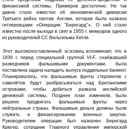
финансовой системы. Примеров достаточно. Не так
давно стало известно об экономической диверсии
Третьего рейха против Англии, которая была названа
гитлеровцами «Операция "Бернгард"». О ней стало
известно после выхода в свет в 1955 г. мемуаров одного
из руководителей СС Вильгельма Хетля.
Этот высокопоставленный эсэсовец вспоминает, что в
1939 г. перед специальной группой
VI-F
, снабжавшей
разведчиков фальшивыми документами, была
поставлена задача наладить выпуск поддельных банкнот.
Планировалось, что фальшивые фунты стерлингов с
самолётов будут разбрасываться над Британскими
островами, чтобы добиться развала английской
денежной системы. Позднее план изменили, было
решено продвигать фальшивые фунты через
нейтральные страны. Фальшивые деньги должны были
служить и финансированию военных закупок.
Руководителем операции был назначен Бернгард
Крюгер, сотрудник Главного управления имперской