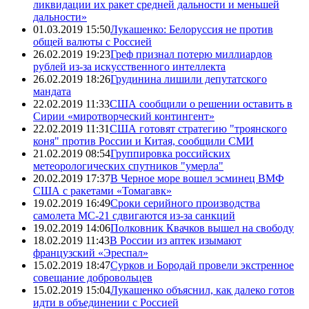
ликвидации их ракет средней дальности и меньшей
дальности»
01.03.2019 15:50
Лукашенко: Белоруссия не против
общей валюты с Россией
26.02.2019 19:23
Греф признал потерю миллиардов
рублей из-за искусственного интеллекта
26.02.2019 18:26
Грудинина лишили депутатского
мандата
22.02.2019 11:33
США сообщили о решении оставить в
Сирии «миротворческий контингент»
22.02.2019 11:31
США готовят стратегию "троянского
коня" против России и Китая, сообщили СМИ
21.02.2019 08:54
Группировка российских
метеорологических спутников "умерла"
20.02.2019 17:37
В Черное море вошел эсминец ВМФ
США с ракетами «Томагавк»
19.02.2019 16:49
Сроки серийного производства
самолета МС-21 сдвигаются из-за санкций
19.02.2019 14:06
Полковник Квачков вышел на свободу
18.02.2019 11:43
В России из аптек изымают
французский «Эреспал»
15.02.2019 18:47
Сурков и Бородай провели экстренное
совещание добровольцев
15.02.2019 15:04
Лукашенко объяснил, как далеко готов
идти в объединении с Россией