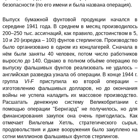
безопасности (по его имени и была названа операция).
Выпуск бумажной фунтовой продукции начался в
середине 1941 года. В среднем в месяц производилось
200–250 тыс. ассигнаций, как правило, достоинством в 5,
10 и 20 (изредка – 100) фунтов стерлингов. Производство
было организовано в одном из концлагерей. Сначала в
нём были заняты 40 человек, потом число работников
выросло до 140. Однако в полном объёме операцию по
выпуску фальшивых фунтов реализовать не удалось –
английская разведка узнала об операции. В конце 1944 г.
группа
VI-F
приступила ко второй операции –
изготовлению фальшивых долларов, но до окончания
войны не успела наладить их массовое производство.
Расшатать денежную систему Великобритании с
помощью операции "Бернгард" не получилось, но для
финансирования закупок она очень пригодилась. Как
отмечает Вильгельм Хетль, стратегического сырья,
продовольствия и даже вооружения было закуплено на
сотни миллионов фальшивых фунтов стерлингов.