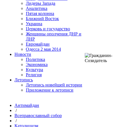
Лидеры Запада
Аналитика
Пятая колонна
Ближний Восток
Украина
Церковь и государство
Женщины ополчения ДНР и
ЛНР
Евромайдан
Одесса 2 мая 2014
Новости
Политика
Экономика
Культура
Религия
Летопись
Летопись новейшей истории
Приложение к летописи
Антимайдан
/
Всеправославный собор
/
Католицизм