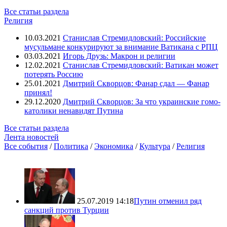
Все статьи раздела
Религия
10.03.2021
Станислав Стремидловский: Российские
мусульмане конкурируют за внимание Ватикана с РПЦ
03.03.2021
Игорь Друзь: Макрон и религии
12.02.2021
Станислав Стремидловский: Ватикан может
потерять Россию
25.01.2021
Дмитрий Скворцов: Фанар сдал — Фанар
принял!
29.12.2020
Дмитрий Скворцов: За что украинские гомо-
католики ненавидят Путина
Все статьи раздела
Лента новостей
Все события
/
Политика
/
Экономика
/
Культура
/
Религия
25.07.2019 14:18
Путин отменил ряд
санкций против Турции