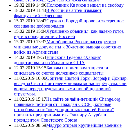
19.02.2019 14:06
Полковник Квачков вышел на свободу
18.02.2019 11:43
В России из аптек изымают
французский «Эреспал»
15.02.2019 18:47
Сурков и Бородай провели экстренное
совещание добровольцев
15.02.2019 15:04
Лукашенко объяснил, как далеко готов
идти в объединении с Россией
15.02.2019 13:37
Минобороны России рассекретило
уникальные документы к 30-летию вывода советских
войск из Афганистана
14.02.2019 19:51
Епископа Гедеона (Харона)
депортировали из Украины в США
12.02.2019 15:15
Банкам и приставам запретили
списывать со счетов должников соцвыплаты
11.02.2019 16:06
Обители Святой Горы, Зограф и Дохиар,
вслед за Свято-Пантелеимоновым монастырём, закрыли
ворота перед представителями новой церковной
структуры.
11.02.2019 15:17
На сайте онлайн-петиций Change.org
появилась петиция от "граждан СССР", которые
потребовали от "оккупационных властей России"
признать предпринимателя Эльвиру Агурбаш
президентом Советского Союза
11.02.2019 08:59
Мадуро открыл крупнейшие военные