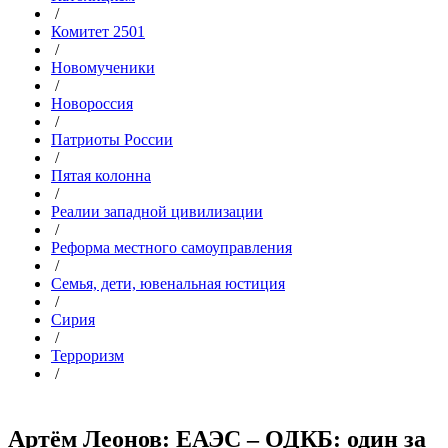
/
Комитет 2501
/
Новомученики
/
Новороссия
/
Патриоты России
/
Пятая колонна
/
Реалии западной цивилизации
/
Реформа местного самоуправления
/
Семья, дети, ювенальная юстиция
/
Сирия
/
Терроризм
/
Артём Леонов: ЕАЭС – ОДКБ: один за