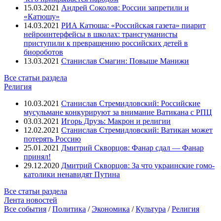
15.03.2021
Андрей Соколов: России запретили и
«Катюшу»
14.03.2021
РИА Катюша: «Российская газета» пиарит
нейроинтерфейсы в школах: трансгуманисты
приступили к превращению российских детей в
биороботов
13.03.2021
Станислав Смагин: Повыше Манижи
Все статьи раздела
Религия
10.03.2021
Станислав Стремидловский: Российские
мусульмане конкурируют за внимание Ватикана с РПЦ
03.03.2021
Игорь Друзь: Макрон и религии
12.02.2021
Станислав Стремидловский: Ватикан может
потерять Россию
25.01.2021
Дмитрий Скворцов: Фанар сдал — Фанар
принял!
29.12.2020
Дмитрий Скворцов: За что украинские гомо-
католики ненавидят Путина
Все статьи раздела
Лента новостей
Все события
/
Политика
/
Экономика
/
Культура
/
Религия