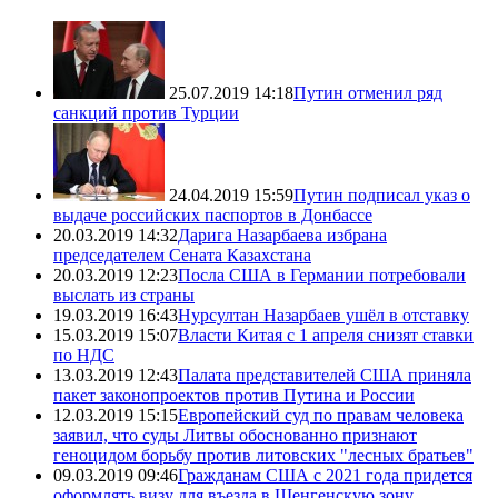
25.07.2019 14:18
Путин отменил ряд
санкций против Турции
24.04.2019 15:59
Путин подписал указ о
выдаче российских паспортов в Донбассе
20.03.2019 14:32
Дарига Назарбаева избрана
председателем Сената Казахстана
20.03.2019 12:23
Посла США в Германии потребовали
выслать из страны
19.03.2019 16:43
Нурсултан Назарбаев ушёл в отставку
15.03.2019 15:07
Власти Китая с 1 апреля снизят ставки
по НДС
13.03.2019 12:43
Палата представителей США приняла
пакет законопроектов против Путина и России
12.03.2019 15:15
Европейский суд по правам человека
заявил, что суды Литвы обоснованно признают
геноцидом борьбу против литовских "лесных братьев"
09.03.2019 09:46
Гражданам США с 2021 года придется
оформлять визу для въезда в Шенгенскую зону,