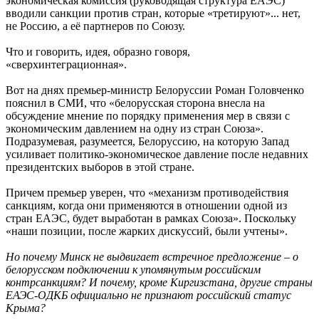
экономическая комиссия (руководящая структура ЕАЭС)
вводили санкции против стран, которые «третируют»... нет,
не Россию, а её партнеров по Союзу.
Что и говорить, идея, образно говоря,
«сверхинтеграционная».
Вот на днях премьер-министр Белоруссии Роман Головченко
пояснил в СМИ, что «белорусская сторона внесла на
обсуждение мнение по порядку применения мер в связи с
экономическим давлением на одну из стран Союза».
Подразумевая, разумеется, Белоруссию, на которую Запад
усиливает политико-экономическое давление после недавних
президентских выборов в этой стране.
Причем премьер уверен, что «механизм противодействия
санкциям, когда они применяются в отношении одной из
стран ЕАЭС, будет выработан в рамках Союза». Поскольку
«наши позиции, после жарких дискуссий, были учтены».
Но почему Минск не выдвигает встречное предложение – о
белорусском подключении к упомянутым российским
контрсанкциям? И почему, кроме Киргизстана, другие страны
ЕАЭС-ОДКБ официально не признают российский статус
Крыма?