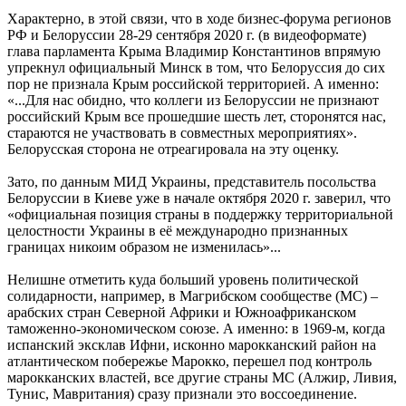
Характерно, в этой связи, что в ходе бизнес-форума регионов
РФ и Белоруссии 28-29 сентября 2020 г. (в видеоформате)
глава парламента Крыма Владимир Константинов впрямую
упрекнул официальный Минск в том, что Белоруссия до сих
пор не признала Крым российской территорией. А именно:
«...Для нас обидно, что коллеги из Белоруссии не признают
российский Крым все прошедшие шесть лет, сторонятся нас,
стараются не участвовать в совместных мероприятиях».
Белорусская сторона не отреагировала на эту оценку.
Зато, по данным МИД Украины, представитель посольства
Белоруссии в Киеве уже в начале октября 2020 г. заверил, что
«официальная позиция страны в поддержку территориальной
целостности Украины в её международно признанных
границах никоим образом не изменилась»...
Нелишне отметить куда больший уровень политической
солидарности, например, в Магрибском сообществе (МС) –
арабских стран Северной Африки и Южноафриканском
таможенно-экономическом союзе. А именно: в 1969-м, когда
испанский эксклав Ифни, исконно марокканский район на
атлантическом побережье Марокко, перешел под контроль
марокканских властей, все другие страны МС (Алжир, Ливия,
Тунис, Мавритания) сразу признали это воссоединение.