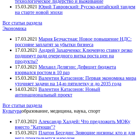
технологическое лидерство и выживание
15.03.2021
Юрий Тавровский: Русско-китайский тандем
на старте новой эпохи
Все статьи раздела
Экономика
17.03.2021
Мария Безчастная: Новое повышение НДС:
россияне заплатят за убытки бизнеса
17.03.2021
Андрей Захарченко: Ключевую ставку резко
поднимут ради очередного витка роста цен на
продукты?
17.03.2021
Михаил Делягин: Дефицит бюджета
взорвался ростом в 10 раз
15.03.2021
Валентин Катасонов: Первая экономика мира
уточняет задачи на 14-ю пятилетку и до 2035 года
14.03.2021
Валентин Катасонов: Новый
антинациональный проект
Все статьи раздела
Культура
образование, медицина, наука, спорт
17.03.2021
Александр Халдей: Что предложить МОКу
вместо "Катюши"?
15.03.2021
Платон Беседин: Зияющие низины: кто и для
чего прикрывается народом