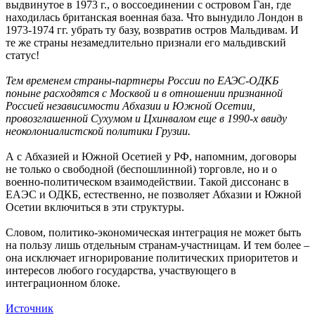
выдвинутое в 1973 г., о воссоединении с островом Ган, где
находилась британская военная база. Что вынудило Лондон в
1973-1974 гг. убрать ту базу, возвратив остров Мальдивам. И
те же страны незамедлительно признали его мальдивский
статус!
Тем временем страны-партнеры России по ЕАЭС-ОДКБ
поныне расходятся с Москвой и в отношении признанной
Россией независимости Абхазии и Южной Осетии,
провозглашенной Сухумом и Цхинвалом еще в 1990-х ввиду
неоколониалистской политики Грузии.
А с Абхазией и Южной Осетией у РФ, напомним, договоры
не только о свободной (беспошлинной) торговле, но и о
военно-политическом взаимодействии. Такой диссонанс в
ЕАЭС и ОДКБ, естественно, не позволяет Абхазии и Южной
Осетии включиться в эти структуры.
Словом, политико-экономическая интеграция не может быть
на пользу лишь отдельным странам-участницам. И тем более –
она исключает игнорирование политических приоритетов и
интересов любого государства, участвующего в
интеграционном блоке.
Источник