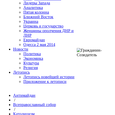
Лидеры Запада
Аналитика
Пятая колонна
Ближний Восток
Украина
Церковь и государство
Женщины ополчения ДНР и
ЛНР
Евромайдан
Одесса 2 мая 2014
Новости
Политика
Экономика
Культура
Религия
Летопись
Летопись новейшей истории
Приложение к летописи
Антимайдан
/
Всеправославный собор
/
Католицизм