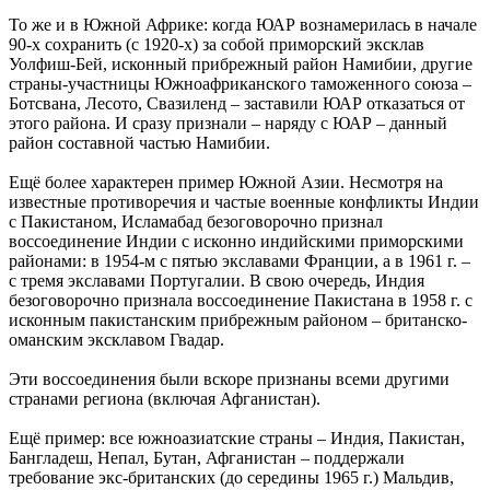
То же и в Южной Африке: когда ЮАР вознамерилась в начале
90-х сохранить (с 1920-х) за собой приморский эксклав
Уолфиш-Бей, исконный прибрежный район Намибии, другие
страны-участницы Южноафриканского таможенного союза –
Ботсвана, Лесото, Свазиленд – заставили ЮАР отказаться от
этого района. И сразу признали – наряду с ЮАР – данный
район составной частью Намибии.
Ещё более характерен пример Южной Азии. Несмотря на
известные противоречия и частые военные конфликты Индии
с Пакистаном, Исламабад безоговорочно признал
воссоединение Индии с исконно индийскими приморскими
районами: в 1954-м с пятью экславами Франции, а в 1961 г. –
с тремя экславами Португалии. В свою очередь, Индия
безоговорочно признала воссоединение Пакистана в 1958 г. с
исконным пакистанским прибрежным районом – британско-
оманским эксклавом Гвадар.
Эти воссоединения были вскоре признаны всеми другими
странами региона (включая Афганистан).
Ещё пример: все южноазиатские страны – Индия, Пакистан,
Бангладеш, Непал, Бутан, Афганистан – поддержали
требование экс-британских (до середины 1965 г.) Мальдив,