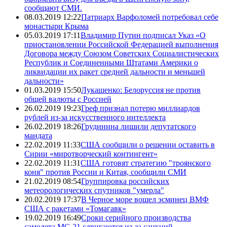
сообщают СМИ.
08.03.2019 12:22
Патриарх Варфоломей потребовал себе
монастыри Крыма
05.03.2019 17:11
Владимир Путин подписал Указ «О
приостановлении Российской Федерацией выполнения
Договора между Союзом Советских Социалистических
Республик и Соединенными Штатами Америки о
ликвидации их ракет средней дальности и меньшей
дальности»
01.03.2019 15:50
Лукашенко: Белоруссия не против
общей валюты с Россией
26.02.2019 19:23
Греф признал потерю миллиардов
рублей из-за искусственного интеллекта
26.02.2019 18:26
Грудинина лишили депутатского
мандата
22.02.2019 11:33
США сообщили о решении оставить в
Сирии «миротворческий контингент»
22.02.2019 11:31
США готовят стратегию "троянского
коня" против России и Китая, сообщили СМИ
21.02.2019 08:54
Группировка российских
метеорологических спутников "умерла"
20.02.2019 17:37
В Черное море вошел эсминец ВМФ
США с ракетами «Томагавк»
19.02.2019 16:49
Сроки серийного производства
самолета МС-21 сдвигаются из-за санкций