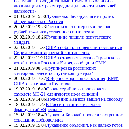
Республик и Соединенными Штатами Америки о
ликвидации их ракет средней дальности и меньшей
дальности»
01.03.2019 15:50
Лукашенко: Белоруссия не против
общей валюты с Россией
26.02.2019 19:23
Греф признал потерю миллиардов
рублей из-за искусственного интеллекта
26.02.2019 18:26
Грудинина лишили депутатского
мандата
22.02.2019 11:33
США сообщили о решении оставить в
Сирии «миротворческий контингент»
22.02.2019 11:31
США готовят стратегию "троянского
коня" против России и Китая, сообщили СМИ
21.02.2019 08:54
Группировка российских
метеорологических спутников "умерла"
20.02.2019 17:37
В Черное море вошел эсминец ВМФ
США с ракетами «Томагавк»
19.02.2019 16:49
Сроки серийного производства
самолета МС-21 сдвигаются из-за санкций
19.02.2019 14:06
Полковник Квачков вышел на свободу
18.02.2019 11:43
В России из аптек изымают
французский «Эреспал»
15.02.2019 18:47
Сурков и Бородай провели экстренное
совещание добровольцев
15.02.2019 15:04
Лукашенко объяснил, как далеко готов