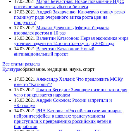
17.03.2021
Мария Безчастная: Новое повышение НДС:
россияне заплатят за убытки бизнеса
17.03.2021
Андрей Захарченко: Ключевую ставку резко
поднимут ради очередного витка роста цен на
продукты?
17.03.2021
Михаил Делягин: Дефицит бюджета
взорвался ростом в 10 раз
15.03.2021
Валентин Катасонов: Первая экономика мира
уточняет задачи на 14-ю пятилетку и до 2035 года
14.03.2021
Валентин Катасонов: Новый
антинациональный проект
Все статьи раздела
Культура
образование, медицина, наука, спорт
17.03.2021
Александр Халдей: Что предложить МОКу
вместо "Катюши"?
15.03.2021
Платон Беседин: Зияющие низины: кто и для
чего прикрывается народом
15.03.2021
Андрей Соколов: России запретили и
«Катюшу»
14.03.2021
РИА Катюша: «Российская газета» пиарит
нейроинтерфейсы в школах: трансгуманисты
приступили к превращению российских детей в
биороботов