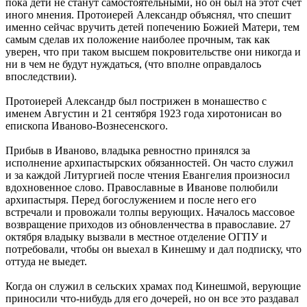
пока дети не станут самостоятельными, но он был на этот счет
иного мнения. Протоиерей Александр объяснял, что спешит
именно сейчас вручить детей попечению Божией Матери, тем
самым сделав их положение наиболее прочным, так как
уверен, что при таком высшем покровительстве они никогда и
ни в чем не будут нуждаться, (что вполне оправдалось
впоследствии).
Протоиерей Александр был пострижен в монашество с
именем Августин и 21 сентября 1923 года хиротонисан во
епископа Иваново-Вознесенского.
Прибыв в Иваново, владыка ревностно принялся за
исполнение архипастырских обязанностей. Он часто служил
и за каждой Литургией после чтения Евангелия произносил
вдохновенное слово. Православные в Иванове полюбили
архипастыря. Перед бого­служением и после него его
встречали и провожали толпы верующих. Началось массовое
возвращение приходов из обновленчества в православие. 27
октября владыку вызвали в местное отделение ОГПУ и
потребовали, чтобы он выехал в Кинешму и дал подписку, что
оттуда не выедет.
Когда он служил в сельских храмах под Кинешмой, верующие
приносили что-нибудь для его дочерей, но он все это раздавал