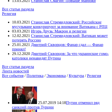
13.03.2021
Станислав Смагин: Повыше Манижи
Все статьи раздела
Религия
10.03.2021
Станислав Стремидловский: Российские
мусульмане конкурируют за внимание Ватикана с РПЦ
03.03.2021
Игорь Друзь: Макрон и религии
12.02.2021
Станислав Стремидловский: Ватикан может
потерять Россию
25.01.2021
Дмитрий Скворцов: Фанар сдал — Фанар
принял!
29.12.2020
Дмитрий Скворцов: За что украинские гомо-
католики ненавидят Путина
Все статьи раздела
Лента новостей
Все события
/
Политика
/
Экономика
/
Культура
/
Религия
25.07.2019 14:18
Путин отменил ряд
санкций против Турции