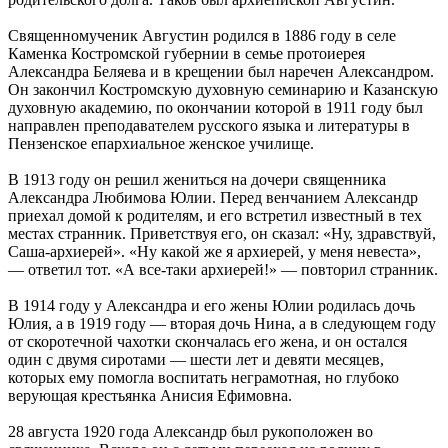
Священномученик Августин родился в 1886 году в селе
Каменка Костромской губернии в семье протоиерея
Александра Беляева и в крещении был наречен Александром.
Он закончил Костромскую духовную семинарию и Казанскую
духовную академию, по окончании которой в 1911 году был
направлен преподавателем русского языка и литературы в
Пензенское епархиальное женское училище.
В 1913 году он решил жениться на дочери священника
Александра Любимова Юлии. Перед венчанием Александр
приехал домой к родителям, и его встретил известный в тех
местах странник. Приветствуя его, он сказал: «Ну, здравствуй,
Саша-архиерей». «Ну какой же я архиерей, у меня невеста»,
— ответил тот. «А все-таки архиерей!» — повторил странник.
В 1914 году у Александра и его жены Юлии родилась дочь
Юлия, а в 1919 году — вторая дочь Нина, а в следующем году
от скоротечной чахотки скончалась его жена, и он остался
один с двумя сиротами — шести лет и девяти месяцев,
которых ему помогла воспитать неграмотная, но глубоко
верующая крестьянка Анисия Ефимовна.
28 августа 1920 года Александр был рукоположен во