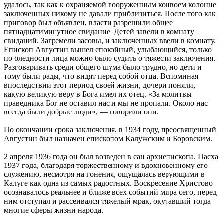
удалось, так как к охраняемой вооруженным конвоем колонне
заключенных никому не давали приблизиться. После того как
приговор был объявлен, власти разрешили общее
пятнадцатиминутное свидание. Детей завели в комнату
свиданий. Загремели засовы, и заключенных ввели в комнату.
Епископ Августин вышел спокойный, улыбающийся, только
по бледности лица можно было судить о тяжести заключения.
Разговаривать среди общего шума было трудно, но дети и
тому были рады, что видят перед собой отца. Вспоминая
впоследствии этот период своей жизни, дочери поняли,
какую великую веру в Бога имел их отец. «За молитвы
праведника Бог не оставил нас и мы не пропали. Около нас
всегда были добрые люди», — говорили они.
По окончании срока заключения, в 1934 году, преосвященный
Августин был назначен епископом Калужским и Боровским.
2 апреля 1936 года он был возведен в сан архиепископа. Пасха
1937 года, благодаря торжественному и вдохновенному его
служению, несмотря на гонения, ощущалась верующими в
Калуге как одна из самых радостных. Воскресение Христово
осознавалось реальнее и ближе всех событий мира сего, перед
ним отступал и рассеивался тяжелый мрак, окутавший тогда
многие сферы жизни народа.