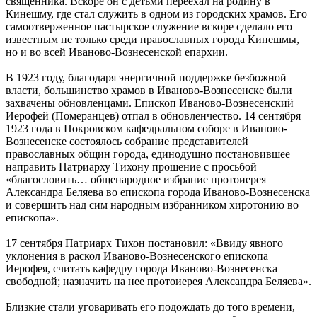
священника. Вскоре он с детьми переехал на родину в
Кинешму, где стал служить в одном из городских храмов. Его
самоотверженное пастырское служение вскоре сделало его
известным не только среди православных города Кинешмы,
но и во всей Иваново-Вознесенской епархии.
В 1923 году, благодаря энергичной поддержке безбожной
власти, большинство храмов в Иваново-Вознесенске были
захвачены обновленцами. Епископ Иваново-Вознесенский
Иерофей (Померанцев) отпал в обновленчество. 14 сентября
1923 года в Покровском кафедральном соборе в Иваново-
Вознесенске состоялось собрание представителей
православных общин города, единодушно постановившее
направить Патриарху Тихону прошение с просьбой
«благословить… общенародное избрание протоиерея
Александра Беляева во епископа города Иваново-Вознесенска
и совершить над сим народным избранником хиротонию во
епископа».
17 сентября Патриарх Тихон постановил: «Ввиду явного
уклонения в раскол Иваново-Вознесенского епископа
Иерофея, считать кафедру города Иваново-Вознесенска
свободной; назначить на нее протоиерея Александра Беляева».
Близкие стали уговаривать его подождать до того времени,