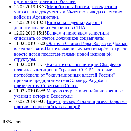
идти в объединении с Россией
15.02.2019 13:37
Минобороны России рассекретило
уникальные документы к 30-летию вывода советских
войск из Афганистана
14.02.2019 19:51
Епископа Гедеона (Харона)
депортировали из Украины в США
12.02.2019 15:15
Банкам и приставам запретили
списывать со счетов должников соцвыплаты
11.02.2019 16:06
Обители Святой Горы, Зограф и Дохиар,
вслед за Свято-Пантелеимоновым монастырём, закрыли
ворота перед представителями новой церковной
структуры.
11.02.2019 15:17
На сайте онлайн-петиций Change.org
появилась петиция от "граждан СССР", которые
потребовали от "оккупационных властей России"
признать предпринимателя Эльвиру Агурбаш
президентом Советского Союза
11.02.2019 08:59
Мадуро открыл крупнейшие военные
учения в истории Венесуэлы
10.02.2019 09:03
Вице-премьер Италии призвал бороться
против антироссийских санкций
RSS-ленты