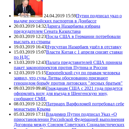
24.04.2019 15:59
Путин подписал указ о
выдаче российских паспортов в Донбассе
20.03.2019 14:32
Дарига Назарбаева избрана
председателем Сената Казахстана
20.03.2019 12:23
Посла США в Германии потребовали
выслать из страны
19.03.2019 16:43
Нурсултан Назарбаев ушёл в отставку
15.03.2019 15:07
Власти Китая с 1 апреля снизят ставки
по НДС
13.03.2019 12:43
Палата представителей США приняла
пакет законопроектов против Путина и России
12.03.2019 15:15
Европейский суд по правам человека
заявил, что суды Литвы обоснованно признают
геноцидом борьбу против литовских "лесных братьев"
09.03.2019 09:46
Гражданам США с 2021 года придется
оформлять визу для въезда в Шенгенскую зону,
сообщают СМИ.
08.03.2019 12:22
Патриарх Варфоломей потребовал себе
монастыри Крыма
05.03.2019 17:11
Владимир Путин подписал Указ «О
приостановлении Российской Федерацией выполнения
Договора между Союзом Советских Социалистических