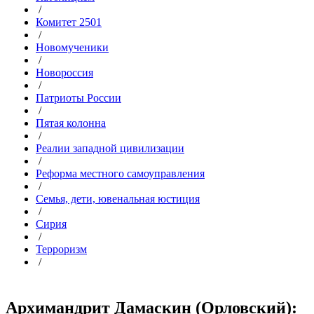
/
Комитет 2501
/
Новомученики
/
Новороссия
/
Патриоты России
/
Пятая колонна
/
Реалии западной цивилизации
/
Реформа местного самоуправления
/
Семья, дети, ювенальная юстиция
/
Сирия
/
Терроризм
/
Архимандрит Дамаскин (Орловский):