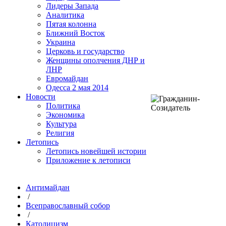
Лидеры Запада
Аналитика
Пятая колонна
Ближний Восток
Украина
Церковь и государство
Женщины ополчения ДНР и
ЛНР
Евромайдан
Одесса 2 мая 2014
Новости
Политика
Экономика
Культура
Религия
Летопись
Летопись новейшей истории
Приложение к летописи
Антимайдан
/
Всеправославный собор
/
Католицизм