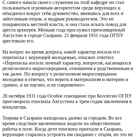
С самого начала своего служения на этой кафедре он стал
пользоваться огромным авторитетом среди верующих и
объединил вокруг себя духовенство, явившись для всех и
заботливым отцом, и мудрым руководителем. Это не
понравилось местной власти, и она стала искать повод для
ареста архиерея. Меньше года прослужил преосвященный
Августин в городе Сызрани. 21 февраля 1931 года ОГПУ
арестовало его.
На вопрос во время допроса, какой характер носила его
переписка с верующей молодежью, епископ ответил:
«Переписка носила личный характер, вопросов, касающихся
религиозного миросозерцания, отношения к родственникам и
так далее. По вопросу о религиозном миросозерцании
молодежи я отвечал, что верить в материализм и материю и
срамно, и не научно, и не современно».
28 октября 1931 года Особое совещание при Коллегии ОГПУ
приговорило епископа Августина к трем годам заключения в
концлагерь.
Тюрьма в Сызрани находилась далеко за городом. Во все
время следствия заключенных водили на общественные
работы в поле. Когда дети епископа приехали в Сызрань,
верующие старались устроить им свидание с отцом, но это не