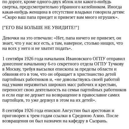
по дороге, кроме одного-двух яблок или какого-нибудь
свертка, предусмотрительно убранного келейником. Иногда
какая-нибудь женщина в отсутствие владыки говорила детям:
«Скоро ваш папа приедет и привезет вам много игрушек».
["ЕГО ВЫ БОЛЬШЕ НЕ УВИДИТЕ!"]
Девочки на это отвечали: «Нет, папа ничего не привезет, он
знает, что у нас все есть, а там, наверное, столько нищих, что
на всех у него и не хватит подать».
1 сентября 1926 года начальник Ивановского ОГПУ отправил
донесение начальнику 6-го секретного отдела ОГПУ Тучкову
в Москву, требуя высылки епископа за пределы области и
обвиняя его в том, что он обращает в христианство детей
партийных работников и, «не довольствуясь своей работой
над умами неразвитых широких масс рабочих и крестьян,
переносит свою деятельность на семьи партийных работников
и если еще не дерзает на возвращение в православие самих
партийцев, то уже дерзнул в этом на их детей».
8 сентября 1926 года епископ Августин был арестован и
приговорен к трем годам ссылки в Среднюю Азию. После
возвращения он был назначен на кафедру в Сызрань.