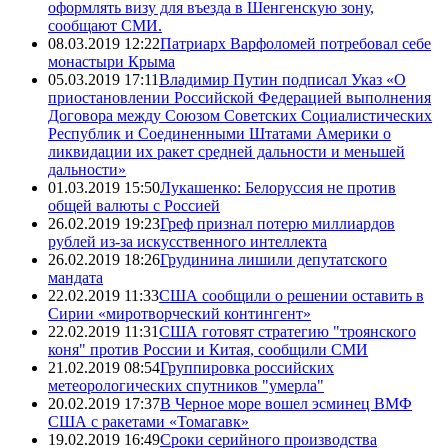
оформлять визу для въезда в Шенгенскую зону,
сообщают СМИ.
08.03.2019 12:22
Патриарх Варфоломей потребовал себе
монастыри Крыма
05.03.2019 17:11
Владимир Путин подписал Указ «О
приостановлении Российской Федерацией выполнения
Договора между Союзом Советских Социалистических
Республик и Соединенными Штатами Америки о
ликвидации их ракет средней дальности и меньшей
дальности»
01.03.2019 15:50
Лукашенко: Белоруссия не против
общей валюты с Россией
26.02.2019 19:23
Греф признал потерю миллиардов
рублей из-за искусственного интеллекта
26.02.2019 18:26
Грудинина лишили депутатского
мандата
22.02.2019 11:33
США сообщили о решении оставить в
Сирии «миротворческий контингент»
22.02.2019 11:31
США готовят стратегию "троянского
коня" против России и Китая, сообщили СМИ
21.02.2019 08:54
Группировка российских
метеорологических спутников "умерла"
20.02.2019 17:37
В Черное море вошел эсминец ВМФ
США с ракетами «Томагавк»
19.02.2019 16:49
Сроки серийного производства