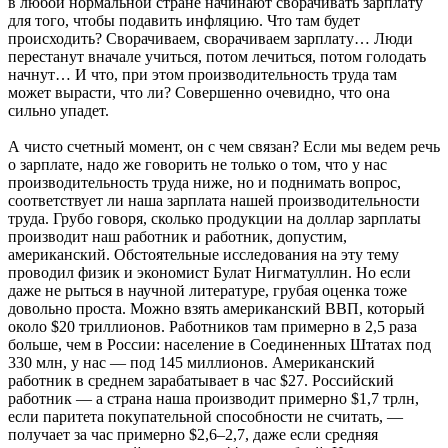
в любой нормальной стране начинают сворачивать зарплату
для того, чтобы подавить инфляцию. Что там будет
происходить? Сворачиваем, сворачиваем зарплату… Люди
перестанут вначале учиться, потом лечиться, потом голодать
начнут… И что, при этом производительность труда там
может вырасти, что ли? Совершенно очевидно, что она
сильно упадет.
А чисто счетный момент, он с чем связан? Если мы ведем речь
о зарплате, надо же говорить не только о том, что у нас
производительность труда ниже, но и поднимать вопрос,
соответствует ли наша зарплата нашей производительности
труда. Грубо говоря, сколько продукции на доллар зарплаты
производит наш работник и работник, допустим,
американский. Обстоятельные исследования на эту тему
проводил физик и экономист Булат Нигматуллин. Но если
даже не рыться в научной литературе, грубая оценка тоже
довольно проста. Можно взять американский ВВП, который
около $20 триллионов. Работников там примерно в 2,5 раза
больше, чем в России: население в Соединенных Штатах под
330 млн, у нас — под 145 миллионов. Американский
работник в среднем зарабатывает в час $27. Российский
работник — а страна наша производит примерно $1,7 трлн,
если паритета покупательной способности не считать, —
получает за час примерно $2,6–2,7, даже если средняя