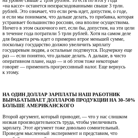
на уровне свыше 2 трлн рублей. То есть по итогу года
«на кассе» останется неизрасходованными свыше 3 трлн.
рублей. Это означает, что если речь идет, допустим, о годе,
и если мы понимаем, что дальше делать, то прибавка, которая
устраивает большинство россиян, она вполне осуществима.
Ничего в этом сказочного нет, если бы, допустим, на эти цели
в течение года потратили 5 трлн рублей. Хотя на самом деле
для бюджета речь идет о примерно втрое меньшей сумме,
поскольку государство должно увеличить зарплату
государевым людям, а остальные подтянутся. Подчеркну еще
раз — если понятно, что дальше делать. А дальше, в чисто
оперативном плане, надо — и об этом тоже некоторые
говорят — применить прогрессивный налог. Еще вернусь
к этому.
НА ОДИН ДОЛЛАР ЗАРПЛАТЫ НАШ РАБОТНИК
ВЫРАБАТЫВАЕТ ДОЛЛАРОВ ПРОДУКЦИИ НА 30–50%
БОЛЬШЕ АМЕРИКАНСКОГО
Второй аргумент, который приводят, — что у нас слишком
низкая производительность труда, чтобы увеличивать
зарплату. Этот аргумент тоже довольно сомнительный.
Проведем мысленный эксперимент и представим, что