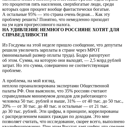
это процентов пять населения, сверхбогатые люди, среди
которых один процент вообще фантастически богатые.
А остальные 95% — это страна очень бедная… Как эту
проблему решить? Понятно, что немедленно приходит
на ум идея прогрессивного налога.
НА УДИВЛЕНИЕ НЕМНОГО РОССИЯНЕ ХОТЯТ ДЛЯ
СПРАВЕДЛИВОСТИ
Из Госдумы на этой неделе пришло сообщение, что депутаты
решили увеличить зарплаты в стране через МРОТ
(минимальный размер оплаты труда). Бодро рапортуют
об этом. Сумма, на которую они выходят, — 2,5 млрд рублей
затрат. Но это сумма, совершенно не соответствующая
проблеме.
А проблема, на мой взгляд,
неплохо проанализирована экспертами Общественной
палаты РФ. Они выяснили, что 35% россиян считают
справедливым минимумом доходов для работающего
человека 50 тыс. рублей и выше, 31% — от 40 тыс. до 50 тыс.,
20% — от 30 тыс. до 40 тыс. и остальные — от 21 тыс.
до 30 тыс. рублей. Эти цифры, в принципе, коррелированы
с распределением наших граждан по доходам. Это мне
позволяет считать, что исследование, скорее всего, выполнено
квалифицированно. При этом Росстат дает цифру, что средняя