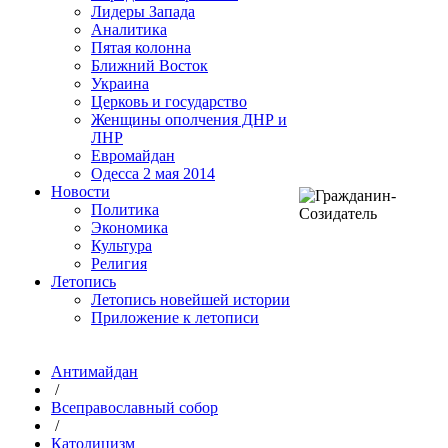
Лидеры Запада
Аналитика
Пятая колонна
Ближний Восток
Украина
Церковь и государство
Женщины ополчения ДНР и
ЛНР
Евромайдан
Одесса 2 мая 2014
Новости
Политика
Экономика
Культура
Религия
Летопись
Летопись новейшей истории
Приложение к летописи
Антимайдан
/
Всеправославный собор
/
Католицизм