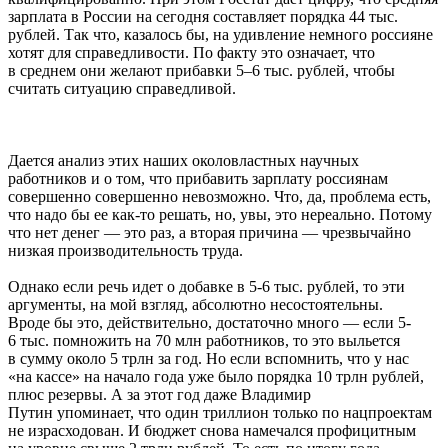
зарплата в России на сегодня составляет порядка 44 тыс.
рублей. Так что, казалось бы, на удивление немного россияне
хотят для справедливости. По факту это означает, что
в среднем они желают прибавки 5–6 тыс. рублей, чтобы
считать ситуацию справедливой.
Дается анализ этих наших околовластных научных
работников и о том, что прибавить зарплату россиянам
совершенно совершенно невозможно. Что, да, проблема есть,
что надо бы ее как-то решать, но, увы, это нереально. Потому
что нет денег — это раз, а вторая причина — чрезвычайно
низкая производительность труда.
Однако если речь идет о добавке в 5-6 тыс. рублей, то эти
аргументы, на мой взгляд, абсолютно несостоятельны.
Вроде бы это, действительно, достаточно много — если 5-
6 тыс. помножить на 70 млн работников, то это выльется
в сумму около 5 трлн за год. Но если вспомнить, что у нас
«на кассе» на начало года уже было порядка 10 трлн рублей,
плюс резервы. А за этот год даже Владимир
Путин упоминает, что один триллион только по нацпроектам
не израсходован. И бюджет снова намечался профицитным