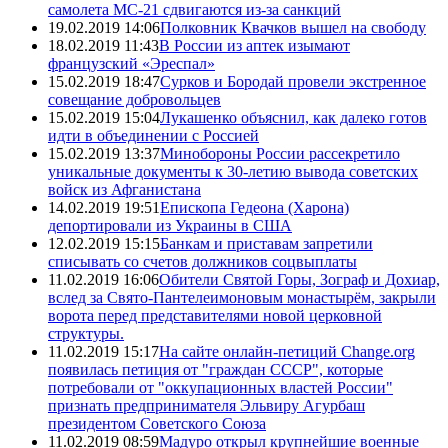
самолета МС-21 сдвигаются из-за санкций
19.02.2019 14:06
Полковник Квачков вышел на свободу
18.02.2019 11:43
В России из аптек изымают
французский «Эреспал»
15.02.2019 18:47
Сурков и Бородай провели экстренное
совещание добровольцев
15.02.2019 15:04
Лукашенко объяснил, как далеко готов
идти в объединении с Россией
15.02.2019 13:37
Минобороны России рассекретило
уникальные документы к 30-летию вывода советских
войск из Афганистана
14.02.2019 19:51
Епископа Гедеона (Харона)
депортировали из Украины в США
12.02.2019 15:15
Банкам и приставам запретили
списывать со счетов должников соцвыплаты
11.02.2019 16:06
Обители Святой Горы, Зограф и Дохиар,
вслед за Свято-Пантелеимоновым монастырём, закрыли
ворота перед представителями новой церковной
структуры.
11.02.2019 15:17
На сайте онлайн-петиций Change.org
появилась петиция от "граждан СССР", которые
потребовали от "оккупационных властей России"
признать предпринимателя Эльвиру Агурбаш
президентом Советского Союза
11.02.2019 08:59
Мадуро открыл крупнейшие военные