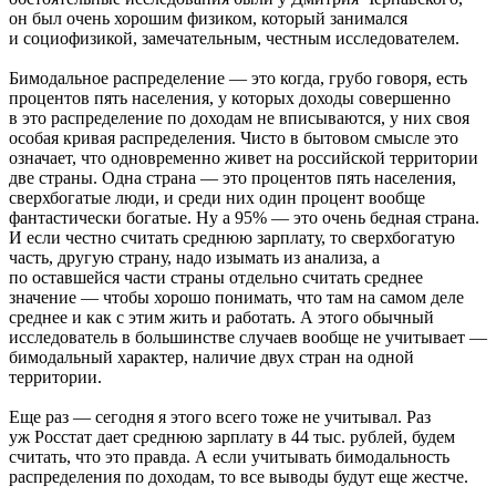
он был очень хорошим физиком, который занимался
и социофизикой, замечательным, честным исследователем.
Бимодальное распределение — это когда, грубо говоря, есть
процентов пять населения, у которых доходы совершенно
в это распределение по доходам не вписываются, у них своя
особая кривая распределения. Чисто в бытовом смысле это
означает, что одновременно живет на российской территории
две страны. Одна страна — это процентов пять населения,
сверхбогатые люди, и среди них один процент вообще
фантастически богатые. Ну а 95% — это очень бедная страна.
И если честно считать среднюю зарплату, то сверхбогатую
часть, другую страну, надо изымать из анализа, а
по оставшейся части страны отдельно считать среднее
значение — чтобы хорошо понимать, что там на самом деле
среднее и как с этим жить и работать. А этого обычный
исследователь в большинстве случаев вообще не учитывает —
бимодальный характер, наличие двух стран на одной
территории.
Еще раз — сегодня я этого всего тоже не учитывал. Раз
уж Росстат дает среднюю зарплату в 44 тыс. рублей, будем
считать, что это правда. А если учитывать бимодальность
распределения по доходам, то все выводы будут еще жестче.