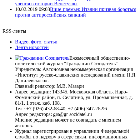
учения в истории Венесуэлы
10.02.2019 09:03
Вице-премьер Италии призвал бороться
против антироссийских санкций
RSS-ленты
Видео, фото, статьи
Лента новостей
Ежемесячный общественно-
политический журнал "Гражданин Созидатель".
Учредитель: Автономная некоммерческая организация
«Институт русско-славянских исследований имени Н.Я.
Данилевского».
Главный редактор: М.В. Мазари
Адрес редакции: 143345, Московская область, Наро-
Фоминский район, п. Селятино, ул. Промышленная, д.
81/1, 1 этаж, каб. 108.
Тел.: +7 (926) 432-68-40; +7 (496) 347-26-96
Адрес редактора: grs@gr-sozidatel.ru
Мнение редакции может не совпадать с мнением
авторов.
Журнал зарегистрирован в управлении Федеральной
службы по надзору в сфере связи, информационных