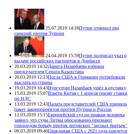
25.07.2019 14:18
Путин отменил ряд
санкций против Турции
24.04.2019 15:59
Путин подписал указ о
выдаче российских паспортов в Донбассе
20.03.2019 14:32
Дарига Назарбаева избрана
председателем Сената Казахстана
20.03.2019 12:23
Посла США в Германии потребовали
выслать из страны
19.03.2019 16:43
Нурсултан Назарбаев ушёл в отставку
15.03.2019 15:07
Власти Китая с 1 апреля снизят ставки
по НДС
13.03.2019 12:43
Палата представителей США приняла
пакет законопроектов против Путина и России
12.03.2019 15:15
Европейский суд по правам человека
заявил, что суды Литвы обоснованно признают
геноцидом борьбу против литовских "лесных братьев"
09.03.2019 09:46
Гражданам США с 2021 года придется