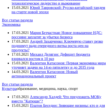
технологическое лидерство и выживание
15.03.2021
Юрий Тавровский: Русско-китайский тандем
на старте новой эпохи
Все статьи раздела
Экономика
17.03.2021
Мария Безчастная: Новое повышение НДС:
россияне заплатят за убытки бизнеса
17.03.2021
Андрей Захарченко: Ключевую ставку резко
поднимут ради очередного витка роста цен на
продукты?
17.03.2021
Михаил Делягин: Дефицит бюджета
взорвался ростом в 10 раз
15.03.2021
Валентин Катасонов: Первая экономика мира
уточняет задачи на 14-ю пятилетку и до 2035 года
14.03.2021
Валентин Катасонов: Новый
антинациональный проект
Все статьи раздела
Культура
образование, медицина, наука, спорт
17.03.2021
Александр Халдей: Что предложить МОКу
вместо "Катюши"?
15.03.2021
Платон Беседин: Зияющие низины: кто и для