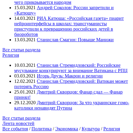
чего прикрывается народом
15.03.2021
Андрей Соколов: России запретили и
«Катюшу»
14.03.2021
РИА Катюша: «Российская газета» пиарит
нейроинтерфейсы в школах: трансгуманисты
приступили к превращению российских детей в
биороботов
13.03.2021
Станислав Смагин: Повыше Манижи
Все статьи раздела
Религия
10.03.2021
Станислав Стремидловский: Российские
мусульмане конкурируют за внимание Ватикана с РПЦ
03.03.2021
Игорь Друзь: Макрон и религии
12.02.2021
Станислав Стремидловский: Ватикан может
потерять Россию
25.01.2021
Дмитрий Скворцов: Фанар сдал — Фанар
принял!
29.12.2020
Дмитрий Скворцов: За что украинские гомо-
католики ненавидят Путина
Все статьи раздела
Лента новостей
Все события
/
Политика
/
Экономика
/
Культура
/
Религия