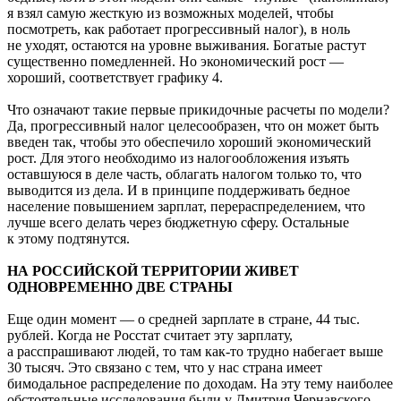
я взял самую жесткую из возможных моделей, чтобы
посмотреть, как работает прогрессивный налог), в ноль
не уходят, остаются на уровне выживания. Богатые растут
существенно помедленней. Но экономический рост —
хороший, соответствует графику 4.
Что означают такие первые прикидочные расчеты по модели?
Да, прогрессивный налог целесообразен, что он может быть
введен так, чтобы это обеспечило хороший экономический
рост. Для этого необходимо из налогообложения изъять
оставшуюся в деле часть, облагать налогом только то, что
выводится из дела. И в принципе поддерживать бедное
население повышением зарплат, перераспределением, что
лучше всего делать через бюджетную сферу. Остальные
к этому подтянутся.
НА РОССИЙСКОЙ ТЕРРИТОРИИ ЖИВЕТ
ОДНОВРЕМЕННО ДВЕ СТРАНЫ
Еще один момент — о средней зарплате в стране, 44 тыс.
рублей. Когда не Росстат считает эту зарплату,
а расспрашивают людей, то там как-то трудно набегает выше
30 тысяч. Это связано с тем, что у нас страна имеет
бимодальное распределение по доходам. На эту тему наиболее
обстоятельные исследования были у Дмитрия Чернавского,