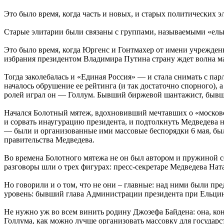
Это было время, когда часть и новых, и старых политических 
Старые элитарии были связаны с группами, называемыми «ельц
Это было время, когда Юргенс и Гонтмахер от имени учрежден
избрания президентом Владимира Путина страну ждет волна м
Тогда заколебалась и «Единая Россия» — и стала снимать с п
началось обрушение ее рейтинга (и так достаточно спорного), 
ролей играл он — Голлум. Бывший биржевой шантажист, бывш
Начался Болотный мятеж, вдохновивший мечтавших о «московс
и сорвать инаугурацию президента, и подтолкнуть Медведева н
— были и организованные ими массовые беспорядки 6 мая, были
правительства Медведева.
Во времена Болотного мятежа не он был автором и пружиной соб
разговоры шли о трех фигурах: пресс-секретаре Медведева Н
Но говорили и о том, что не они – главные: над ними были пре
уровень: бывший глава Администрации президента при Ельцине
Не нужно уж во всем винить родину Джозефа Байдена: она, кон
Голлума, как можно лучше организовать массовку для государств