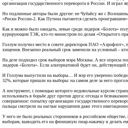
организация государственного переворота в России. И играл з
Но подлинные авторы были другие: не Чубайсу же с Волошиным
«Риски России-2. Как Путина пытаются сделать проигравшим»
Как и можно было ожидать, левые среди лидеров «Болота» полу
курирующим ТЭК, кто-то министром по делам «Открытого пра
Голлум получил место в совете директоров ПАО «Аэрофлот», по
хищения. Внезапно реальный срок заменили на условный – кто-
На деле подходил срок выборов мэра Москвы. А все опросы п
лидеров «Болота». Если альтернативой будет он, действующий 
И Голлума выпустили на выборы… И мэр его уверенно победил. 
32%, которые пришли на выборы: на самом деле за него прогол
А инструмент, с помощью которого недовольные курсом страны
использовать в борьбе друг против друга: отсюда и безнаказан
совершенное: попытку организации государственного переворо
пальцы смотрели на наглые нарушения даже этого имитационн
У него не было реальных сторонников в российском обществе, н
выборам, выводить его на финишную пиар-накачку и делать ем