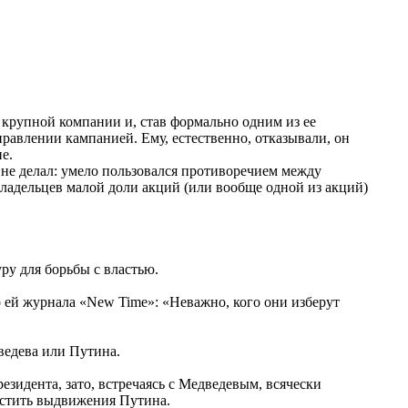
 крупной компании и, став формально одним из ее
правлении кампанией. Ему, естественно, отказывали, он
е.
 не делал: умело пользовался противоречием между
дельцев малой доли акций (или вообще одной из акций)
у для борьбы с властью.
о ей журнала «New Time»: «Неважно, кого они изберут
ведева или Путина.
езидента, зато, встречаясь с Медведевым, всячески
устить выдвижения Путина.