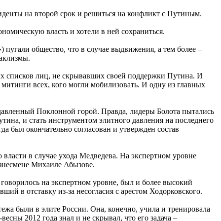
иденты на второй срок и решиться на конфликт с Путиным.
номическую власть и хотели в ней сохраниться.
пугали общество, что в случае выдвижения, а тем более –
таклизмы.
ых списков лиц, не скрывавших своей поддержки Путина. И
а митинги всех, кого могли мобилизовать. И одну из главных
давленный Поклонной горой. Правда, лидеры Болота пытались
утина, и стать инструментом элитного давления на последнего
гда был окончательно согласован и утвержден состав
о власти в случае ухода Медведева. На экспертном уровне
изнесмене Михаиле Абызове.
к говорилось на экспертном уровне, был и более высокий
ий в отставку из-за несогласия с арестом Ходорковского.
ежа были в элите России. Она, конечно, учила и тренировала
есны 2012 года знал и не скрывал, что его задача –