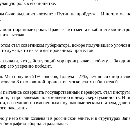
вучащую роль в его попытке.
 было выдвигать лозунг: «Путин не пройдет»… И не тем магнат
.
чили тюремные сроки. Правые – кто места в кабинете министров,
вительства».
том стал советником губернатора, вскоре получившего уголовны
то думал, что из-за имитированных протестов.
оказывали, что действующий мэр проигрывает любому… За одним
мэр его уверенно победит.
Мэр получил 51% голосов, Голлум – 27%, чем до сих пор хвалятс
осовали 8 с половиной процентов московских избирателей.
 пытались совершить государственный переворот, стал инструм
ность, и проявляемая по отношению к нему сверхгуманность. И иг
та, его судили по вмененным ему экономическим статьям, дали
ого наказания.
о у него были хозяева и в российской элите, и в структурах Запа
у биографию «борца-страдальца».