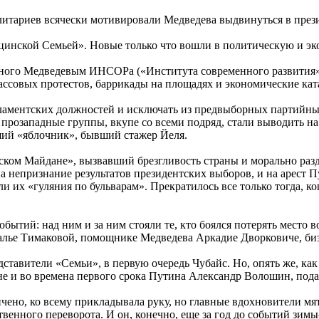
элитариев всячески мотивировали Медведева выдвинуться в през
инской Семьей». Новые только что вошли в политическую и эко
ного Медведевым ИНСОРа («Института современного развития») 
ассовых протестов, баррикады на площадях и экономические ка
арламентских должностей и исключать из предвыборных партийн
а прозападные группы, вкупе со всеми подряд, стали выводить н
ий «яблочник», бывший стажер Йеля.
ком Майдане», вызвавший брезгливость страны и морально раз
а непризнание результатов президентских выборов, и на арест П
 их «гуляния по бульварам». Прекратилось все только тогда, ко
ытий: над ним и за ним стояли те, кто боялся потерять место в
аталье Тимаковой, помощнике Медведева Аркадие Дворковиче, б
дставители «Семьи», в первую очередь Чубайс. Но, опять же, ка
 и во времена первого срока Путина Александр Волошин, подавш
чено, ко всему прикладывала руку, но главные вдохновители мят
енного переворота. И он, конечно, еще за год до событий зимы-в