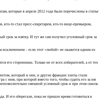
ам, которые в апреле 2012 года были перечислены в статье
 кто-то стал пресс-секретарем, кто-то вице-премьером,
й срок за взятку. И тут же сам получил уголовный срок за
 исключением – если этот «любой» не окажется одним из
я его сторонники. Только не от всех избирателей, а от тех
ентом, который и они, и другие фракции элиты стали
ра с ним, при которой вместо того, чтобы судить его за им
 непозволительно смешной условный срок и при этом сквозь
да. И его оберегали, пока не пришло время готовиться к