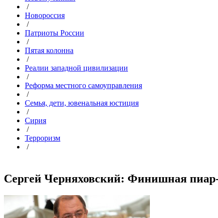
/
Новороссия
/
Патриоты России
/
Пятая колонна
/
Реалии западной цивилизации
/
Реформа местного самоуправления
/
Семья, дети, ювенальная юстиция
/
Сирия
/
Терроризм
/
Сергей Черняховский: Финишная пиар-н