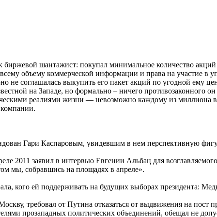
ак биржевой шантажист: покупал минимальное количество акций
о всему объему коммерческой информации и права на участие в у
 оно не соглашалась выкупить его пакет акций по угодной ему цен
вестной на Западе, но формально – ничего противозаконного он
ескими реалиями жизни — невозможно каждому из миллиона вла
 компании.
ндован Гари Каспаровым, увидевшим в нем перспективную фигур
преле 2011 заявил в интервью Евгении Альбац для возглавляемог
том мы, собравшись на площадях в апреле».
рала, кого ей поддерживать на будущих выборах президента: Мед
оскву, требовал от Путина отказаться от выдвижения на пост пр
ителями прозападных политических объединений, обещал не доп