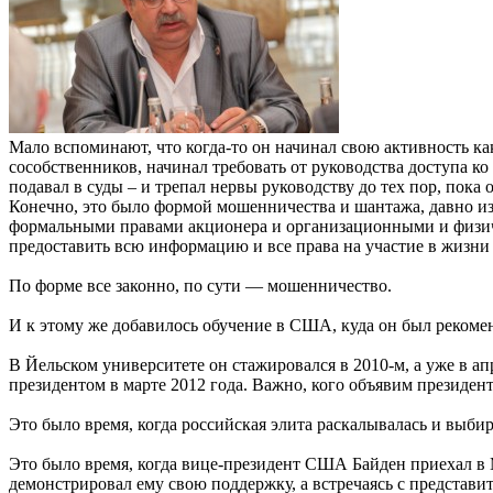
Мало вспоминают, что когда-то он начинал свою активность к
сособственников, начинал требовать от руководства доступа к
подавал в суды – и трепал нервы руководству до тех пор, пока
Конечно, это было формой мошенничества и шантажа, давно из
формальными правами акционера и организационными и физич
предоставить всю информацию и все права на участие в жизни
По форме все законно, по сути — мошенничество.
И к этому же добавилось обучение в США, куда он был рекоме
В Йельском университете он стажировался в 2010-м, а уже в а
президентом в марте 2012 года. Важно, кого объявим президен
Это было время, когда российская элита раскалывалась и выби
Это было время, когда вице-президент США Байден приехал в М
демонстрировал ему свою поддержку, а встречаясь с представ