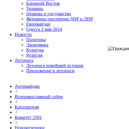
Ближний Восток
Украина
Церковь и государство
Женщины ополчения ДНР и ЛНР
Евромайдан
Одесса 2 мая 2014
Новости
Политика
Экономика
Культура
Религия
Летопись
Летопись новейшей истории
Приложение к летописи
Антимайдан
/
Всеправославный собор
/
Католицизм
/
Комитет 2501
/
Новомученики