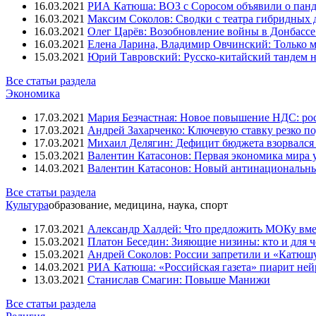
16.03.2021
РИА Катюша: ВОЗ с Соросом объявили о панд
16.03.2021
Максим Соколов: Сводки с театра гибридных 
16.03.2021
Олег Царёв: Возобновление войны в Донбассе 
16.03.2021
Елена Ларина, Владимир Овчинский: Только м
15.03.2021
Юрий Тавровский: Русско-китайский тандем н
Все статьи раздела
Экономика
17.03.2021
Мария Безчастная: Новое повышение НДС: росс
17.03.2021
Андрей Захарченко: Ключевую ставку резко по
17.03.2021
Михаил Делягин: Дефицит бюджета взорвался 
15.03.2021
Валентин Катасонов: Первая экономика мира ут
14.03.2021
Валентин Катасонов: Новый антинациональн
Все статьи раздела
Культура
образование, медицина, наука, спорт
17.03.2021
Александр Халдей: Что предложить МОКу вм
15.03.2021
Платон Беседин: Зияющие низины: кто и для 
15.03.2021
Андрей Соколов: России запретили и «Катюш
14.03.2021
РИА Катюша: «Российская газета» пиарит ней
13.03.2021
Станислав Смагин: Повыше Манижи
Все статьи раздела