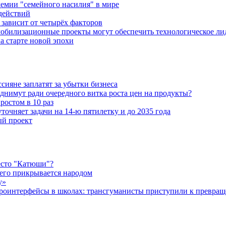
емии "семейного насилия" в мире
действий
зависит от четырёх факторов
обилизационные проекты могут обеспечить технологическое ли
а старте новой эпохи
ияне заплатят за убытки бизнеса
днимут ради очередного витка роста цен на продукты?
ростом в 10 раз
очняет задачи на 14-ю пятилетку и до 2035 года
ый проект
есто "Катюши"?
чего прикрывается народом
у»
роинтерфейсы в школах: трансгуманисты приступили к превращ