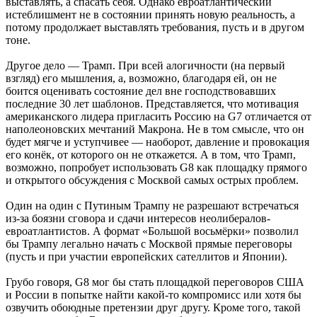
выставлять, а спасать себя. Однако евроатлантический
истеблишмент не в состоянии принять новую реальность, а
потому продолжает выставлять требования, пусть и в другом
тоне.
Другое дело — Трамп. При всей алогичности (на первый
взгляд) его мышления, а, возможно, благодаря ей, он не
боится оценивать состояние дел вне господствовавших
последние 30 лет шаблонов. Представляется, что мотивация
американского лидера пригласить Россию на G7 отличается от
наполеоновских мечтаний Макрона. Не в том смысле, что он
будет мягче и уступчивее — наоборот, давление и провокация
его конёк, от которого он не откажется. А в том, что Трамп,
возможно, попробует использовать G8 как площадку прямого
и открытого обсуждения с Москвой самых острых проблем.
Один на один с Путиным Трампу не разрешают встречаться
из-за боязни сговора и сдачи интересов неолибералов-
евроатлантистов. А формат «Большой восьмёрки» позволил
бы Трампу легально начать с Москвой прямые переговоры
(пусть и при участии европейских сателлитов и Японии).
Грубо говоря, G8 мог бы стать площадкой переговоров США
и России в попытке найти какой-то компромисс или хотя бы
озвучить обоюдные претензии друг другу. Кроме того, такой