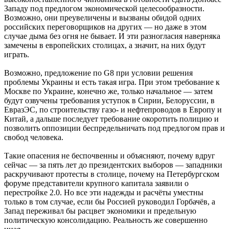
Западу под предлогом экономической целесообразности.
Возможно, они преувеличены и вызваны обидой одних
российских переговорщиков на других — но даже в этом
случае дыма без огня не бывает. И эти разногласия наверняка
замечены в европейских столицах, а значит, на них будут
играть.
Возможно, предложение по G8 при условии решения
проблемы Украины и есть такая игра. При этом требование к
Москве по Украине, конечно же, только начальное — затем
будут озвучены требования уступок в Сирии, Белоруссии, в
ЕвразЭС, по строительству газо‑ и нефтепроводов в Европу и
Китай, а дальше последует требование окоротить полицию и
позволить оппозиции беспредельничать под предлогом прав и
свобод человека.
Такие опасения не беспочвенны и объясняют, почему вдруг
сейчас — за пять лет до президентских выборов — западники
раскручивают протесты в столице, почему на Петербургском
форуме представители крупного капитала заявили о
перестройке 2.0. Но все эти надежды и расчёты уместны
только в том случае, если бы Россией руководил Горбачёв, а
Запад переживал бы расцвет экономики и предельную
политическую консолидацию. Реальность же совершенно