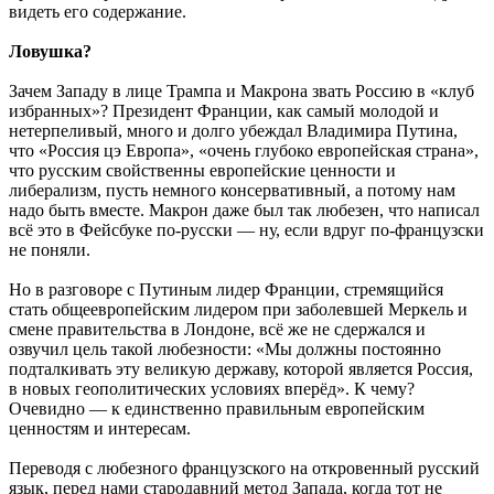
видеть его содержание.
Ловушка?
Зачем Западу в лице Трампа и Макрона звать Россию в «клуб
избранных»? Президент Франции, как самый молодой и
нетерпеливый, много и долго убеждал Владимира Путина,
что «Россия цэ Европа», «очень глубоко европейская страна»,
что русским свойственны европейские ценности и
либерализм, пусть немного консервативный, а потому нам
надо быть вместе. Макрон даже был так любезен, что написал
всё это в Фейсбуке по-русски — ну, если вдруг по-французски
не поняли.
Но в разговоре с Путиным лидер Франции, стремящийся
стать общеевропейским лидером при заболевшей Меркель и
смене правительства в Лондоне, всё же не сдержался и
озвучил цель такой любезности: «Мы должны постоянно
подталкивать эту великую державу, которой является Россия,
в новых геополитических условиях вперёд». К чему?
Очевидно — к единственно правильным европейским
ценностям и интересам.
Переводя с любезного французского на откровенный русский
язык, перед нами стародавний метод Запада, когда тот не