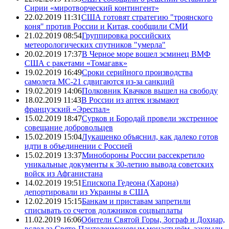
Сирии «миротворческий контингент»
22.02.2019 11:31
США готовят стратегию "троянского
коня" против России и Китая, сообщили СМИ
21.02.2019 08:54
Группировка российских
метеорологических спутников "умерла"
20.02.2019 17:37
В Черное море вошел эсминец ВМФ
США с ракетами «Томагавк»
19.02.2019 16:49
Сроки серийного производства
самолета МС-21 сдвигаются из-за санкций
19.02.2019 14:06
Полковник Квачков вышел на свободу
18.02.2019 11:43
В России из аптек изымают
французский «Эреспал»
15.02.2019 18:47
Сурков и Бородай провели экстренное
совещание добровольцев
15.02.2019 15:04
Лукашенко объяснил, как далеко готов
идти в объединении с Россией
15.02.2019 13:37
Минобороны России рассекретило
уникальные документы к 30-летию вывода советских
войск из Афганистана
14.02.2019 19:51
Епископа Гедеона (Харона)
депортировали из Украины в США
12.02.2019 15:15
Банкам и приставам запретили
списывать со счетов должников соцвыплаты
11.02.2019 16:06
Обители Святой Горы, Зограф и Дохиар,
вслед за Свято-Пантелеимоновым монастырём, закрыли