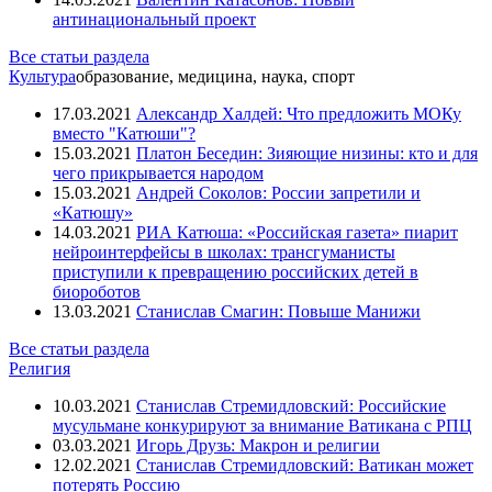
антинациональный проект
Все статьи раздела
Культура
образование, медицина, наука, спорт
17.03.2021
Александр Халдей: Что предложить МОКу
вместо "Катюши"?
15.03.2021
Платон Беседин: Зияющие низины: кто и для
чего прикрывается народом
15.03.2021
Андрей Соколов: России запретили и
«Катюшу»
14.03.2021
РИА Катюша: «Российская газета» пиарит
нейроинтерфейсы в школах: трансгуманисты
приступили к превращению российских детей в
биороботов
13.03.2021
Станислав Смагин: Повыше Манижи
Все статьи раздела
Религия
10.03.2021
Станислав Стремидловский: Российские
мусульмане конкурируют за внимание Ватикана с РПЦ
03.03.2021
Игорь Друзь: Макрон и религии
12.02.2021
Станислав Стремидловский: Ватикан может
потерять Россию