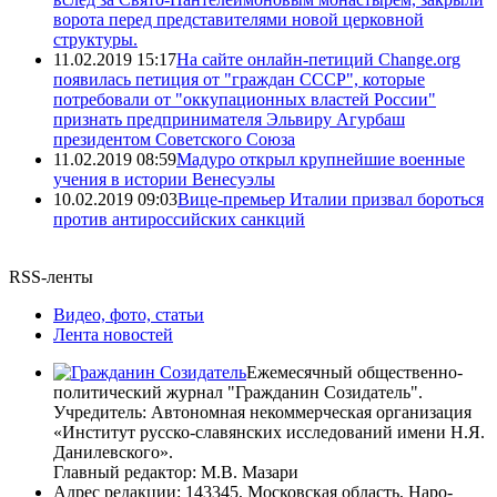
ворота перед представителями новой церковной
структуры.
11.02.2019 15:17
На сайте онлайн-петиций Change.org
появилась петиция от "граждан СССР", которые
потребовали от "оккупационных властей России"
признать предпринимателя Эльвиру Агурбаш
президентом Советского Союза
11.02.2019 08:59
Мадуро открыл крупнейшие военные
учения в истории Венесуэлы
10.02.2019 09:03
Вице-премьер Италии призвал бороться
против антироссийских санкций
RSS-ленты
Видео, фото, статьи
Лента новостей
Ежемесячный общественно-
политический журнал "Гражданин Созидатель".
Учредитель: Автономная некоммерческая организация
«Институт русско-славянских исследований имени Н.Я.
Данилевского».
Главный редактор: М.В. Мазари
Адрес редакции: 143345, Московская область, Наро-