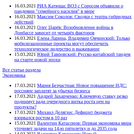
16.03.2021
РИА Катюша: ВОЗ с Соросом объявили о
пандемии "семейного насилия" в мире
16.03.2021
Максим Соколов: Сводки с театра гибридных
действий
16.03.2021
Олег Царёв: Возобновление войны в
Донбассе зависит от четырёх факторов
16.03.2021
Елена Ларина, Владимир Овчинский: Только
мобилизационные проекты могут обеспечить
технологическое лидерство и выживание
15.03.2021
Юрий Тавровский: Русско-китайский тандем
на старте новой эпохи
Все статьи раздела
Экономика
17.03.2021
Мария Безчастная: Новое повышение НДС:
россияне заплатят за убытки бизнеса
17.03.2021
Андрей Захарченко: Ключевую ставку резко
поднимут ради очередного витка роста цен на
продукты?
17.03.2021
Михаил Делягин: Дефицит бюджета
взорвался ростом в 10 раз
15.03.2021
Валентин Катасонов: Первая экономика мира
уточняет задачи на 14-ю пятилетку и до 2035 года
14.03.2021
Валентин Катасонов: Новый