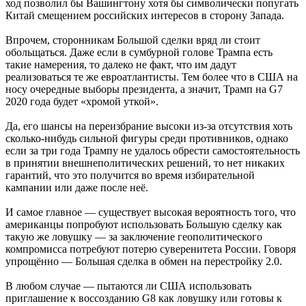
ход позволил бы Вашингтону хотя бы символически попугать
Китай смещением российских интересов в сторону Запада.
Впрочем, сторонникам Большой сделки вряд ли стоит
обольщаться. Даже если в сумбурной голове Трампа есть
такие намерения, то далеко не факт, что им дадут
реализоваться те же евроатлантисты. Тем более что в США на
носу очередные выборы президента, а значит, Трамп на G7
2020 года будет «хромой уткой».
Да, его шансы на переизбрание высоки из-за отсутствия хоть
сколько-нибудь сильной фигуры среди противников, однако
если за три года Трампу не удалось обрести самостоятельность
в принятии внешнеполитических решений, то нет никаких
гарантий, что это получится во время избирательной
кампании или даже после неё.
И самое главное — существует высокая вероятность того, что
американцы попробуют использовать Большую сделку как
такую же ловушку — за заключение геополитического
компромисса потребуют потерю суверенитета России. Говоря
упрощённо — Большая сделка в обмен на перестройку 2.0.
В любом случае — пытаются ли США использовать
приглашение к воссозданию G8 как ловушку или готовы к