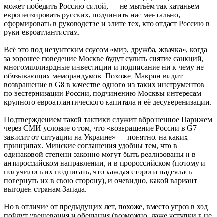
может победить Россию силой, — не мытьём так катаньем
европеизировать русских, подчинить нас ментально,
сформировать в руководстве и элите тех, кто отдаст Россию в
руки евроатлантистам.
Всё это под иезуитским соусом «мир, дружба, жвачка», когда
за хорошее поведение Москве будут сулить снятие санкций,
многомиллиардные инвестиции и подписание ни к чему не
обязывающих меморандумов. Похоже, Макрон видит
возвращение в G8 в качестве одного из таких инструментов
по вестернизации России, подчинению Москвы интересам
крупного евроатлантического капитала и её десуверенизации.
Подтверждением такой тактики служит вброшенное Парижем
через СМИ условие о том, что «возвращение России в G7
зависит от ситуации на Украине» — понятно, на каких
принципах. Минские соглашения удобны тем, что в
одинаковой степени законно могут быть реализованы и в
антироссийском направлении, и в пророссийском (потому и
получилось их подписать, что каждая сторона надеялась
повернуть их в свою сторону), и очевидно, какой вариант
выгоден странам Запада.
Но в отличие от предыдущих лет, похоже, вместо угроз в ход
пойдут увещевания и обещания (возможно, даже уступки в не