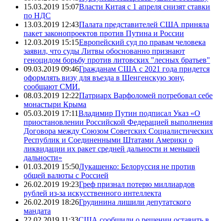
15.03.2019 15:07
Власти Китая с 1 апреля снизят ставки
по НДС
13.03.2019 12:43
Палата представителей США приняла
пакет законопроектов против Путина и России
12.03.2019 15:15
Европейский суд по правам человека
заявил, что суды Литвы обоснованно признают
геноцидом борьбу против литовских "лесных братьев"
09.03.2019 09:46
Гражданам США с 2021 года придется
оформлять визу для въезда в Шенгенскую зону,
сообщают СМИ.
08.03.2019 12:22
Патриарх Варфоломей потребовал себе
монастыри Крыма
05.03.2019 17:11
Владимир Путин подписал Указ «О
приостановлении Российской Федерацией выполнения
Договора между Союзом Советских Социалистических
Республик и Соединенными Штатами Америки о
ликвидации их ракет средней дальности и меньшей
дальности»
01.03.2019 15:50
Лукашенко: Белоруссия не против
общей валюты с Россией
26.02.2019 19:23
Греф признал потерю миллиардов
рублей из-за искусственного интеллекта
26.02.2019 18:26
Грудинина лишили депутатского
мандата
22.02.2019 11:33
США сообщили о решении оставить в