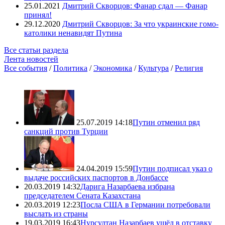
25.01.2021
Дмитрий Скворцов: Фанар сдал — Фанар
принял!
29.12.2020
Дмитрий Скворцов: За что украинские гомо-
католики ненавидят Путина
Все статьи раздела
Лента новостей
Все события
/
Политика
/
Экономика
/
Культура
/
Религия
25.07.2019 14:18
Путин отменил ряд
санкций против Турции
24.04.2019 15:59
Путин подписал указ о
выдаче российских паспортов в Донбассе
20.03.2019 14:32
Дарига Назарбаева избрана
председателем Сената Казахстана
20.03.2019 12:23
Посла США в Германии потребовали
выслать из страны
19.03.2019 16:43
Нурсултан Назарбаев ушёл в отставку