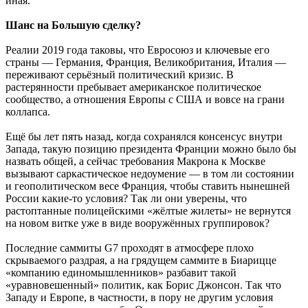
иная.
Шанс на Большую сделку?
Реалии 2019 года таковы, что Евросоюз и ключевые его
страны — Германия, Франция, Великобритания, Италия —
переживают серьёзный политический кризис. В
растерянности пребывает американское политическое
сообщество, а отношения Европы с США и вовсе на грани
коллапса.
Ещё бы лет пять назад, когда сохранялся консенсус внутри
Запада, такую позицию президента Франции можно было бы
назвать общей, а сейчас требования Макрона к Москве
вызывают саркастическое недоумение — в том ли состоянии
и геополитическом весе Франция, чтобы ставить нынешней
России какие-то условия? Так ли они уверены, что
растоптанные полицейскими «жёлтые жилеты» не вернутся
на новом витке уже в виде вооружённых группировок?
Последние саммиты G7 проходят в атмосфере плохо
скрываемого раздрая, а на грядущем саммите в Биарицце
«компанию единомышленников» разбавит такой
«уравновешенный» политик, как Борис Джонсон. Так что
Западу и Европе, в частности, в пору не другим условия