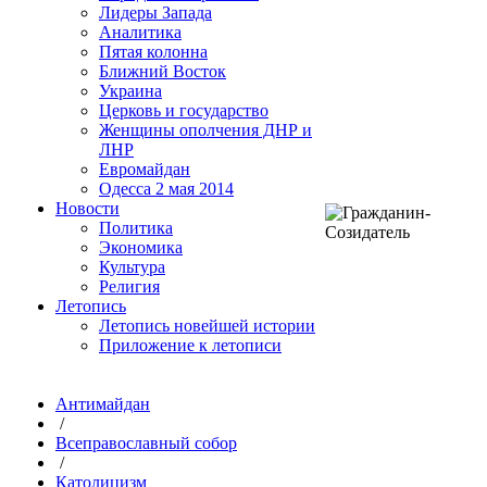
Лидеры Запада
Аналитика
Пятая колонна
Ближний Восток
Украина
Церковь и государство
Женщины ополчения ДНР и
ЛНР
Евромайдан
Одесса 2 мая 2014
Новости
Политика
Экономика
Культура
Религия
Летопись
Летопись новейшей истории
Приложение к летописи
Антимайдан
/
Всеправославный собор
/
Католицизм