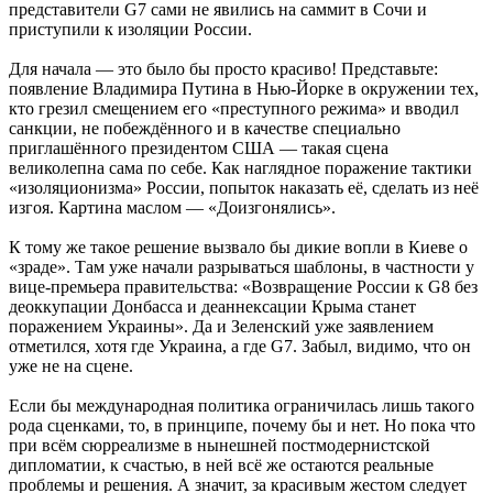
представители G7 сами не явились на саммит в Сочи и
приступили к изоляции России.
Для начала — это было бы просто красиво! Представьте:
появление Владимира Путина в Нью-Йорке в окружении тех,
кто грезил смещением его «преступного режима» и вводил
санкции, не побеждённого и в качестве специально
приглашённого президентом США — такая сцена
великолепна сама по себе. Как наглядное поражение тактики
«изоляционизма» России, попыток наказать её, сделать из неё
изгоя. Картина маслом — «Доизгонялись».
К тому же такое решение вызвало бы дикие вопли в Киеве о
«зраде». Там уже начали разрываться шаблоны, в частности у
вице-премьера правительства: «Возвращение России к G8 без
деоккупации Донбасса и деаннексации Крыма станет
поражением Украины». Да и Зеленский уже заявлением
отметился, хотя где Украина, а где G7. Забыл, видимо, что он
уже не на сцене.
Если бы международная политика ограничилась лишь такого
рода сценками, то, в принципе, почему бы и нет. Но пока что
при всём сюрреализме в нынешней постмодернистской
дипломатии, к счастью, в ней всё же остаются реальные
проблемы и решения. А значит, за красивым жестом следует