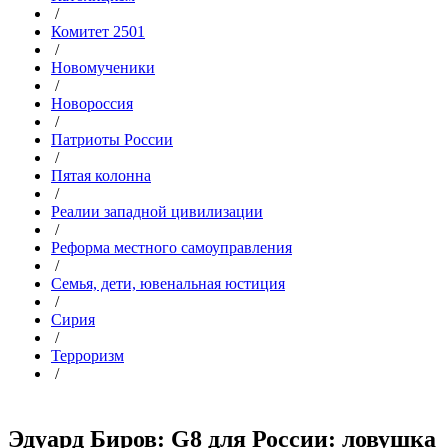
/
Комитет 2501
/
Новомученики
/
Новороссия
/
Патриоты России
/
Пятая колонна
/
Реалии западной цивилизации
/
Реформа местного самоуправления
/
Семья, дети, ювенальная юстиция
/
Сирия
/
Терроризм
/
Эдуард Биров: G8 для России: ловушка