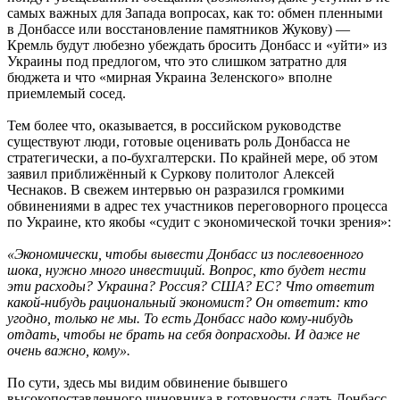
самых важных для Запада вопросах, как то: обмен пленными
в Донбассе или восстановление памятников Жукову) —
Кремль будут любезно убеждать бросить Донбасс и «уйти» из
Украины под предлогом, что это слишком затратно для
бюджета и что «мирная Украина Зеленского» вполне
приемлемый сосед.
Тем более что, оказывается, в российском руководстве
существуют люди, готовые оценивать роль Донбасса не
стратегически, а по-бухгалтерски. По крайней мере, об этом
заявил приближённый к Суркову политолог Алексей
Чеснаков. В свежем интервью он разразился громкими
обвинениями в адрес тех участников переговорного процесса
по Украине, кто якобы «судит с экономической точки зрения»:
«Экономически, чтобы вывести Донбасс из послевоенного
шока, нужно много инвестиций. Вопрос, кто будет нести
эти расходы? Украина? Россия? США? ЕС? Что ответит
какой-нибудь рациональный экономист? Он ответит: кто
угодно, только не мы. То есть Донбасс надо кому-нибудь
отдать, чтобы не брать на себя допрасходы. И даже не
очень важно, кому».
По сути, здесь мы видим обвинение бывшего
высокопоставленного чиновника в готовности сдать Донбасс