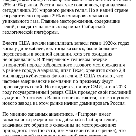
28% и 9% рынка. России, как уже говорилось, принадлежит
сегодня лишь 3% мирового рынка гелия. Но в нашей стране
сосредоточено порядка 29% всех мировых запасов
уникального газа. Главные месторождения, содержащие
гелий, находятся на южных окраинах Сибирской
геологической платформы.
Власти США начали накапливать запасы газа в 1920-х годах,
когда у дирижаблей, как тогда казалось, были большие
перспективы в военной авиации, хотя эти ожидания
не оправдались. В Федеральном гелиевом резерве —
в пористой породе заброшенного газового месторождения
в районе города Амарилло, штат Техас, хранится около 2,8
миллиарда кубических футов гелия. В США считают, что
частные американские компании по-прежнему будут
производить гелий. Но ожидается, пишут СМИ, что в 2023
году государственный резерв США проведет свой последний
аукцион. А потому в Вашингтоне опасаются, что с запуском
нового завода на этом рынке начнет доминировать Россия.
По мнению западных аналитиков, «Газпром» имеет
возможности резервировать добытый в Сибири гелий,
закачивая его обратно в скважины на месторождениях
природного газа (по сути, изымая свой гелий с рынка), что
является одной из причин опасений относительно