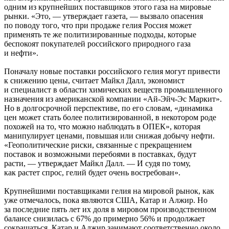
одним из крупнейших поставщиков этого газа на мировые
рынки. «Это, — утверждает газета, — вызвало опасения
по поводу того, что при продаже гелия Россия может
применять те же политизированные подходы, которые
беспокоят покупателей российского природного газа
и нефти».
Поначалу новые поставки российского гелия могут привести
к снижению цены, считает Майкл Далл, экономист
и специалист в области химических веществ промышленного
назначения из американской компании «Ай-Эйч-Эс Маркит».
Но в долгосрочной перспективе, по его словам, «динамика
цен может стать более политизированной, в некотором роде
похожей на то, что можно наблюдать в ОПЕК», которая
манипулирует ценами, повышая или снижая добычу нефти.
«Геополитические риски, связанные с прекращением
поставок и возможными перебоями в поставках, будут
расти, — утверждает Майкл Далл. — И судя по тому,
как растет спрос, гелий будет очень востребован».
Крупнейшими поставщиками гелия на мировой рынок, как
уже отмечалось, пока являются США, Катар и Алжир. Но
за последние пять лет их доля в мировом производственном
балансе снизилась с 67% до примерно 56% и продолжает
сокращаться. Катар и Алжир занимают соответственно около