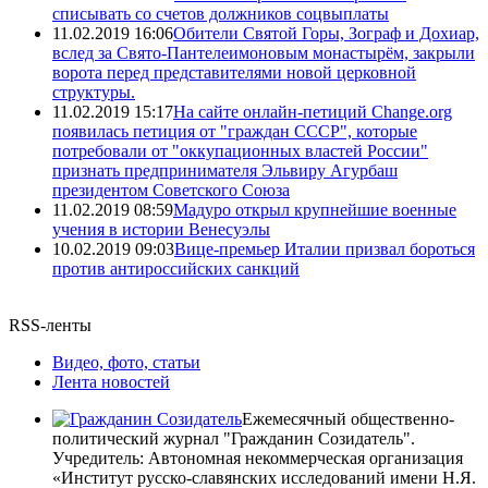
списывать со счетов должников соцвыплаты
11.02.2019 16:06
Обители Святой Горы, Зограф и Дохиар,
вслед за Свято-Пантелеимоновым монастырём, закрыли
ворота перед представителями новой церковной
структуры.
11.02.2019 15:17
На сайте онлайн-петиций Change.org
появилась петиция от "граждан СССР", которые
потребовали от "оккупационных властей России"
признать предпринимателя Эльвиру Агурбаш
президентом Советского Союза
11.02.2019 08:59
Мадуро открыл крупнейшие военные
учения в истории Венесуэлы
10.02.2019 09:03
Вице-премьер Италии призвал бороться
против антироссийских санкций
RSS-ленты
Видео, фото, статьи
Лента новостей
Ежемесячный общественно-
политический журнал "Гражданин Созидатель".
Учредитель: Автономная некоммерческая организация
«Институт русско-славянских исследований имени Н.Я.