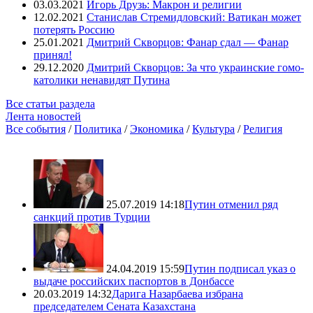
03.03.2021
Игорь Друзь: Макрон и религии
12.02.2021
Станислав Стремидловский: Ватикан может
потерять Россию
25.01.2021
Дмитрий Скворцов: Фанар сдал — Фанар
принял!
29.12.2020
Дмитрий Скворцов: За что украинские гомо-
католики ненавидят Путина
Все статьи раздела
Лента новостей
Все события
/
Политика
/
Экономика
/
Культура
/
Религия
25.07.2019 14:18
Путин отменил ряд
санкций против Турции
24.04.2019 15:59
Путин подписал указ о
выдаче российских паспортов в Донбассе
20.03.2019 14:32
Дарига Назарбаева избрана
председателем Сената Казахстана