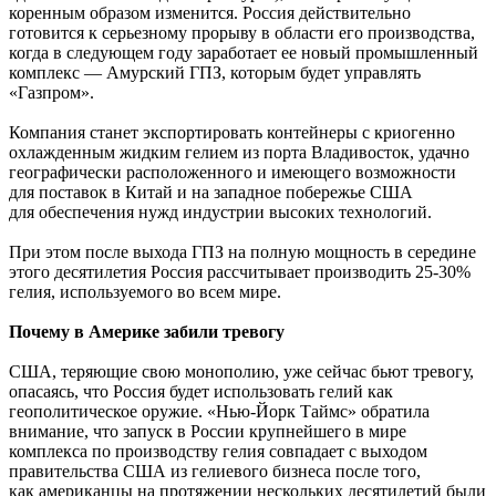
коренным образом изменится. Россия действительно
готовится к серьезному прорыву в области его производства,
когда в следующем году заработает ее новый промышленный
комплекс — Амурский ГПЗ, которым будет управлять
«Газпром».
Компания станет экспортировать контейнеры с криогенно
охлажденным жидким гелием из порта Владивосток, удачно
географически расположенного и имеющего возможности
для поставок в Китай и на западное побережье США
для обеспечения нужд индустрии высоких технологий.
При этом после выхода ГПЗ на полную мощность в середине
этого десятилетия Россия рассчитывает производить 25-30%
гелия, используемого во всем мире.
Почему в Америке забили тревогу
США, теряющие свою монополию, уже сейчас бьют тревогу,
опасаясь, что Россия будет использовать гелий как
геополитическое оружие. «Нью-Йорк Таймс» обратила
внимание, что запуск в России крупнейшего в мире
комплекса по производству гелия совпадает с выходом
правительства США из гелиевого бизнеса после того,
как американцы на протяжении нескольких десятилетий были