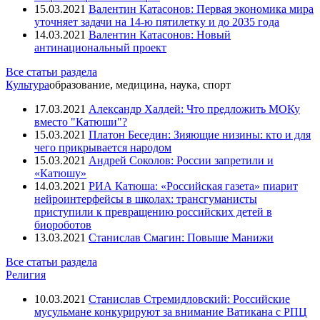
15.03.2021
Валентин Катасонов: Первая экономика мира
уточняет задачи на 14-ю пятилетку и до 2035 года
14.03.2021
Валентин Катасонов: Новый
антинациональный проект
Все статьи раздела
Культура
образование, медицина, наука, спорт
17.03.2021
Александр Халдей: Что предложить МОКу
вместо "Катюши"?
15.03.2021
Платон Беседин: Зияющие низины: кто и для
чего прикрывается народом
15.03.2021
Андрей Соколов: России запретили и
«Катюшу»
14.03.2021
РИА Катюша: «Российская газета» пиарит
нейроинтерфейсы в школах: трансгуманисты
приступили к превращению российских детей в
биороботов
13.03.2021
Станислав Смагин: Повыше Манижи
Все статьи раздела
Религия
10.03.2021
Станислав Стремидловский: Российские
мусульмане конкурируют за внимание Ватикана с РПЦ