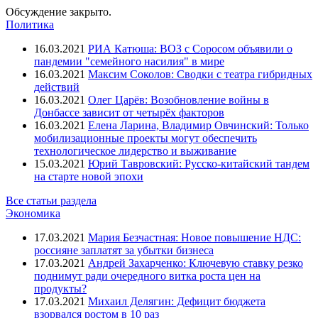
Обсуждение закрыто.
Политика
16.03.2021
РИА Катюша: ВОЗ с Соросом объявили о
пандемии "семейного насилия" в мире
16.03.2021
Максим Соколов: Сводки с театра гибридных
действий
16.03.2021
Олег Царёв: Возобновление войны в
Донбассе зависит от четырёх факторов
16.03.2021
Елена Ларина, Владимир Овчинский: Только
мобилизационные проекты могут обеспечить
технологическое лидерство и выживание
15.03.2021
Юрий Тавровский: Русско-китайский тандем
на старте новой эпохи
Все статьи раздела
Экономика
17.03.2021
Мария Безчастная: Новое повышение НДС:
россияне заплатят за убытки бизнеса
17.03.2021
Андрей Захарченко: Ключевую ставку резко
поднимут ради очередного витка роста цен на
продукты?
17.03.2021
Михаил Делягин: Дефицит бюджета
взорвался ростом в 10 раз