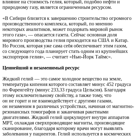
влияние на стоимость гелия, который, подобно нефти и
природному газу, является ограниченным ресурсом.
«В Сибири близится к завершению строительство огромного
производственного комплекса, который, по мнению
некоторых аналитиков, может подорвать мировой рынок
этого газа», — опасается газета. Сейчас основная доля
мирового производства гелия приходится на США и Катар.
Но Россия, которая уже сама себя обеспечивает этим газом,
со следующего года планирует стать одним из крупнейших
экспортеров гелия», — считает «Нью-Йорк Таймс».
Ценнейший и незаменимый ресурс
Жидкий гелий — это самое холодное вещество на земле,
температура кипения которого составляет минус 452 градуса
по Фаренгейту (минус 233,33 градуса Цельсия). Благодаря
этому исключительному свойству, а также тому, что
он не горит и не взаимодействует с другими газами,
он незаменим в различных устройствах, начиная от магнитно-
резонансных томографов и заканчивая ракетными
двигателями. Жидкий гелий циркулирует внутри аппаратов
МРТ, охлаждая сверхпроводящие магниты, производящие
сканирование, благодаря которому врачи могут выявлять
заболевания у пациентов. Гелий используется в космических