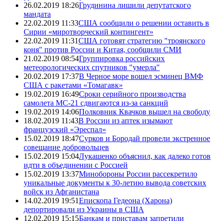
26.02.2019 18:26
Грудинина лишили депутатского
мандата
22.02.2019 11:33
США сообщили о решении оставить в
Сирии «миротворческий контингент»
22.02.2019 11:31
США готовят стратегию "троянского
коня" против России и Китая, сообщили СМИ
21.02.2019 08:54
Группировка российских
метеорологических спутников "умерла"
20.02.2019 17:37
В Черное море вошел эсминец ВМФ
США с ракетами «Томагавк»
19.02.2019 16:49
Сроки серийного производства
самолета МС-21 сдвигаются из-за санкций
19.02.2019 14:06
Полковник Квачков вышел на свободу
18.02.2019 11:43
В России из аптек изымают
французский «Эреспал»
15.02.2019 18:47
Сурков и Бородай провели экстренное
совещание добровольцев
15.02.2019 15:04
Лукашенко объяснил, как далеко готов
идти в объединении с Россией
15.02.2019 13:37
Минобороны России рассекретило
уникальные документы к 30-летию вывода советских
войск из Афганистана
14.02.2019 19:51
Епископа Гедеона (Харона)
депортировали из Украины в США
12.02.2019 15:15
Банкам и приставам запретили