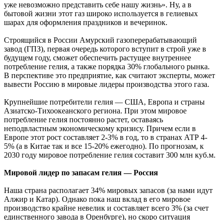
уже невозможно представить себе нашу жизнь». Ну, а в
бытовой жизни этот газ широко используется в гелиевых
шарах для оформления праздников и вечеринок.
Строящийся в России Амурский газоперерабатывающий
завод (ГПЗ), первая очередь которого вступит в строй уже в
будущем году, сможет обеспечить растущее внутреннее
потребление гелия, а также порядка 30% глобального рынка.
В перспективе это предприятие, как считают эксперты, может
вывести Россию в мировые лидеры производства этого газа.
Крупнейшие потребители гелия — США, Европа и страны
Азиатско-Тихоокеанского региона. При этом мировое
потребление гелия постоянно растет, оставаясь
неподвластным экономическому кризису. Причем если в
Европе этот рост составляет 2-3% в год, то в странах АТР 4-
5% (а в Китае так и все 15-20% ежегодно). По прогнозам, к
2030 году мировое потребление гелия составит 300 млн куб.м.
Мировой лидер по запасам гелия — Россия
Наша страна располагает 34% мировых запасов (за нами идут
Алжир и Катар). Однако пока наш вклад в его мировое
производство крайне невелик и составляет всего 3% (за счет
единственного завода в Оренбурге), но скоро ситуация