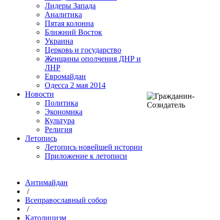
Лидеры Запада
Аналитика
Пятая колонна
Ближний Восток
Украина
Церковь и государство
Женщины ополчения ДНР и
ЛНР
Евромайдан
Одесса 2 мая 2014
Новости
Политика
Экономика
Культура
Религия
Летопись
Летопись новейшей истории
Приложение к летописи
Антимайдан
/
Всеправославный собор
/
Католицизм