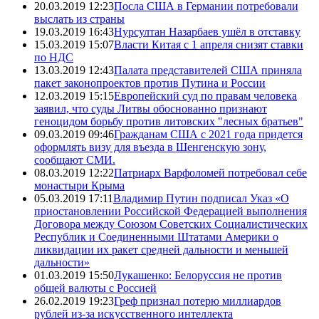
20.03.2019 12:23
Посла США в Германии потребовали
выслать из страны
19.03.2019 16:43
Нурсултан Назарбаев ушёл в отставку
15.03.2019 15:07
Власти Китая с 1 апреля снизят ставки
по НДС
13.03.2019 12:43
Палата представителей США приняла
пакет законопроектов против Путина и России
12.03.2019 15:15
Европейский суд по правам человека
заявил, что суды Литвы обоснованно признают
геноцидом борьбу против литовских "лесных братьев"
09.03.2019 09:46
Гражданам США с 2021 года придется
оформлять визу для въезда в Шенгенскую зону,
сообщают СМИ.
08.03.2019 12:22
Патриарх Варфоломей потребовал себе
монастыри Крыма
05.03.2019 17:11
Владимир Путин подписал Указ «О
приостановлении Российской Федерацией выполнения
Договора между Союзом Советских Социалистических
Республик и Соединенными Штатами Америки о
ликвидации их ракет средней дальности и меньшей
дальности»
01.03.2019 15:50
Лукашенко: Белоруссия не против
общей валюты с Россией
26.02.2019 19:23
Греф признал потерю миллиардов
рублей из-за искусственного интеллекта