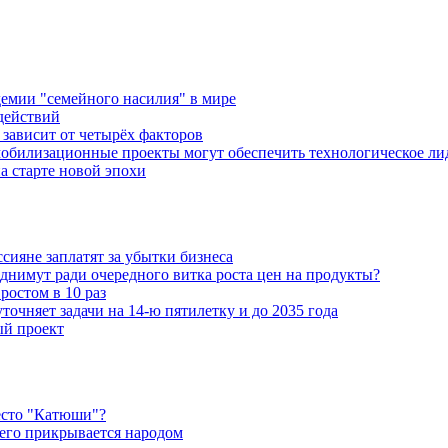
емии "семейного насилия" в мире
действий
зависит от четырёх факторов
обилизационные проекты могут обеспечить технологическое ли
а старте новой эпохи
ияне заплатят за убытки бизнеса
днимут ради очередного витка роста цен на продукты?
ростом в 10 раз
очняет задачи на 14-ю пятилетку и до 2035 года
ый проект
есто "Катюши"?
чего прикрывается народом