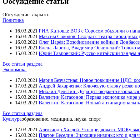
Обсуждение статьи
Обсуждение закрыто.
Политика
16.03.2021
РИА Катюша: ВОЗ с Соросом объявили о панд
16.03.2021
Максим Соколов: Сводки с театра гибридных 
16.03.2021
Олег Царёв: Возобновление войны в Донбассе 
16.03.2021
Елена Ларина, Владимир Овчинский: Только м
15.03.2021
Юрий Тавровский: Русско-китайский тандем н
Все статьи раздела
Экономика
17.03.2021
Мария Безчастная: Новое повышение НДС: росс
17.03.2021
Андрей Захарченко: Ключевую ставку резко по
17.03.2021
Михаил Делягин: Дефицит бюджета взорвался 
15.03.2021
Валентин Катасонов: Первая экономика мира ут
14.03.2021
Валентин Катасонов: Новый антинациональн
Все статьи раздела
Культура
образование, медицина, наука, спорт
17.03.2021
Александр Халдей: Что предложить МОКу вм
15.03.2021
Платон Беседин: Зияющие низины: кто и для 