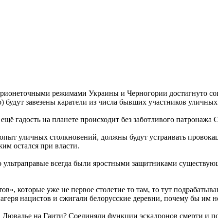
арионеточными режимами Украины и Черногории достигнуто сог
) будут завезены каратели из числа бывших участников уличны
щё гадость на планете происходит без заботливого патронажа 
опыт уличных столкновений, должны будут устраивать провока
им остался при власти.
что ультраправые всегда были яростными защитниками существу
ов», которые уже не первое столетие то там, то тут подрабаты
агеря нацистов и сжигали белорусские деревни, почему бы им н
а Дювалье на Гаити? Соединяли функции эскадронов смерти и п