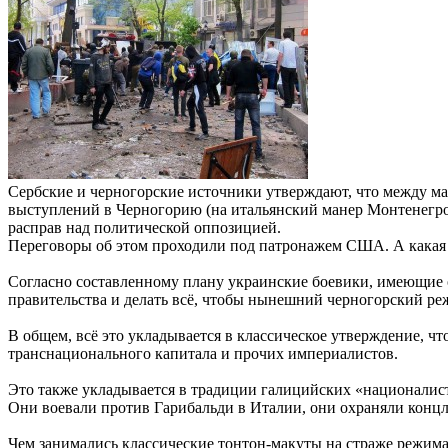
Сербские и черногорские источники утверждают, что между м
выступлений в Черногорию (на итальянский манер Монтенегро
расправ над политической оппозицией.
Переговоры об этом проходили под патронажем США. А какая е
Согласно составленному плану украинские боевики, имеющие 
правительства и делать всё, чтобы нынешний черногорский реж
В общем, всё это укладывается в классическое утверждение, 
транснационального капитала и прочих империалистов.
Это также укладывается в традиции галицийских «националист
Они воевали против Гарибальди в Италии, они охраняли концл
Чем занимались классические тонтон-макуты на страже режим