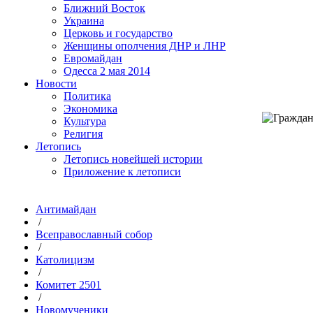
Ближний Восток
Украина
Церковь и государство
Женщины ополчения ДНР и ЛНР
Евромайдан
Одесса 2 мая 2014
Новости
Политика
Экономика
Культура
Религия
Летопись
Летопись новейшей истории
Приложение к летописи
Антимайдан
/
Всеправославный собор
/
Католицизм
/
Комитет 2501
/
Новомученики