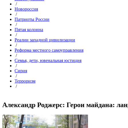
/
Новороссия
/
Патриоты России
/
Пятая колонна
/
Реалии западной цивилизации
/
Реформа местного самоуправления
/
Семья, дети, ювенальная юстиция
/
Сирия
/
Терроризм
/
Александр Роджерс: Герои майдана: ланд