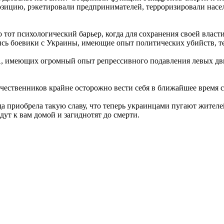
ицию, рэкетировали предпринимателей, терроризировали населе
 тот психологический барьер, когда для сохранения своей влас
ись боевики с Украины, имеющие опыт политических убийств, т
, имеющих огромный опыт репрессивного подавления левых дви
ственников крайне осторожно вести себя в ближайшее время с
года приобрела такую славу, что теперь украинцами пугают жите
дут к вам домой и загиднотят до смерти.