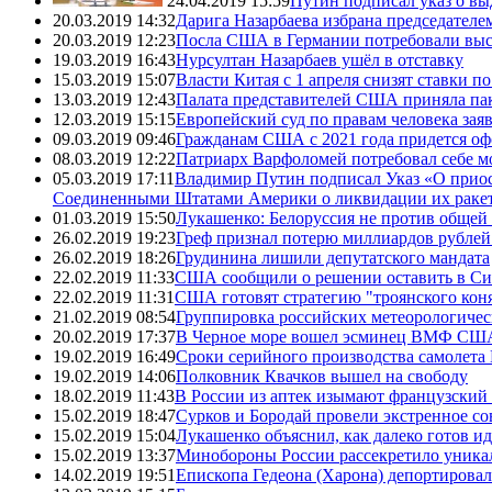
24.04.2019 15:59
Путин подписал указ о вы
20.03.2019 14:32
Дарига Назарбаева избрана председателе
20.03.2019 12:23
Посла США в Германии потребовали выс
19.03.2019 16:43
Нурсултан Назарбаев ушёл в отставку
15.03.2019 15:07
Власти Китая с 1 апреля снизят ставки 
13.03.2019 12:43
Палата представителей США приняла пак
12.03.2019 15:15
Европейский суд по правам человека зая
09.03.2019 09:46
Гражданам США с 2021 года придется оф
08.03.2019 12:22
Патриарх Варфоломей потребовал себе 
05.03.2019 17:11
Владимир Путин подписал Указ «О прио
Соединенными Штатами Америки о ликвидации их ракет 
01.03.2019 15:50
Лукашенко: Белоруссия не против общей
26.02.2019 19:23
Греф признал потерю миллиардов рублей 
26.02.2019 18:26
Грудинина лишили депутатского мандата
22.02.2019 11:33
США сообщили о решении оставить в Си
22.02.2019 11:31
США готовят стратегию "троянского кон
21.02.2019 08:54
Группировка российских метеорологичес
20.02.2019 17:37
В Черное море вошел эсминец ВМФ США
19.02.2019 16:49
Сроки серийного производства самолета 
19.02.2019 14:06
Полковник Квачков вышел на свободу
18.02.2019 11:43
В России из аптек изымают французский
15.02.2019 18:47
Сурков и Бородай провели экстренное с
15.02.2019 15:04
Лукашенко объяснил, как далеко готов и
15.02.2019 13:37
Минобороны России рассекретило уникал
14.02.2019 19:51
Епископа Гедеона (Харона) депортиров