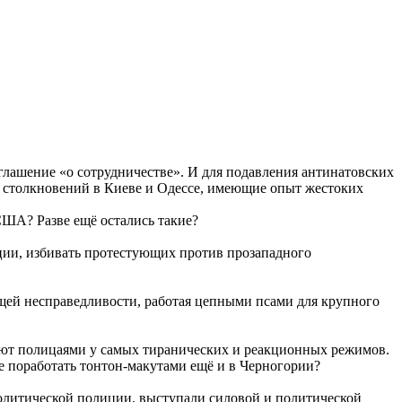
лашение «о сотрудничестве». И для подавления антинатовских
х столкновений в Киеве и Одессе, имеющие опыт жестоких
США? Разве ещё остались такие?
ции, избивать протестующих против прозападного
ющей несправедливости, работая цепными псами для крупного
вают полицаями у самых тиранических и реакционных режимов.
е поработать тонтон-макутами ещё и в Черногории?
олитической полиции, выступали силовой и политической