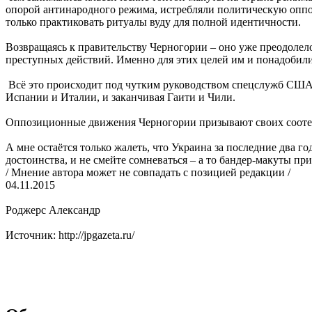
опорой антинародного режима, истребляли политическую оппоз
только практиковать ритуалы вуду для полной идентичности.
Возвращаясь к правительству Черногории – оно уже преодолело
преступных действий. Именно для этих целей им и понадобил
Всё это происходит под чутким руководством спецслужб США
Испании и Италии, и заканчивая Гаити и Чили.
Оппозиционные движения Черногории призывают своих соотече
А мне остаётся только жалеть, что Украина за последние два 
достоинства, и не смейте сомневаться – а то бандер-макуты при
/ Мнение автора может не совпадать с позицией редакции /
04.11.2015
Роджерс Александр
Источник: http://jpgazeta.ru/