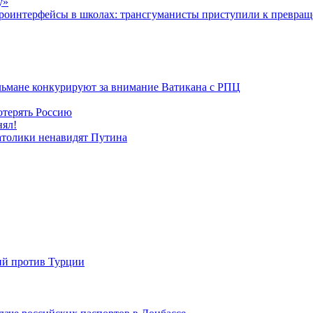
у»
роинтерфейсы в школах: трансгуманисты приступили к превращ
льмане конкурируют за внимание Ватикана с РПЦ
отерять Россию
нял!
атолики ненавидят Путина
ий против Турции