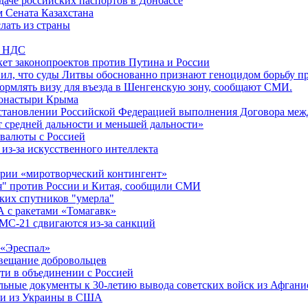
даче российских паспортов в Донбассе
м Сената Казахстана
лать из страны
по НДС
ет законопроектов против Путина и России
вил, что суды Литвы обоснованно признают геноцидом борьбу п
ормлять визу для въезда в Шенгенскую зону, сообщают СМИ.
монастыри Крыма
становлении Российской Федерацией выполнения Договора меж
средней дальности и меньшей дальности»
 валюты с Россией
из-за искусственного интеллекта
рии «миротворческий контингент»
я" против России и Китая, сообщили СМИ
ких спутников "умерла"
 с ракетами «Томагавк»
МС-21 сдвигаются из-за санкций
 «Эреспал»
овещание добровольцев
дти в объединении с Россией
ьные документы к 30-летию вывода советских войск из Афгани
али из Украины в США