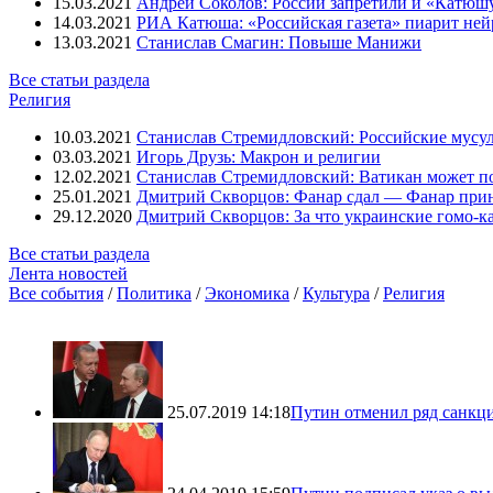
15.03.2021
Андрей Соколов: России запретили и «Катюш
14.03.2021
РИА Катюша: «Российская газета» пиарит ней
13.03.2021
Станислав Смагин: Повыше Манижи
Все статьи раздела
Религия
10.03.2021
Станислав Стремидловский: Российские мусу
03.03.2021
Игорь Друзь: Макрон и религии
12.02.2021
Станислав Стремидловский: Ватикан может п
25.01.2021
Дмитрий Скворцов: Фанар сдал — Фанар при
29.12.2020
Дмитрий Скворцов: За что украинские гомо-к
Все статьи раздела
Лента новостей
Все события
/
Политика
/
Экономика
/
Культура
/
Религия
25.07.2019 14:18
Путин отменил ряд санкц