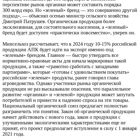
перспективе рынок органики может составить порядка
300 млрд евро. Но «зеленый» бренд — это совершенно другой
подход», — объяснял осенью министр сельского хозяйства
Дмитрий Патрушев. Органическая продукция более
эксклюзивная, для состоятельного населения, а «зеленый»
бренд будет доступен «практически повсеместно», уверен он.
Минсельхоз рассчитывает, что к 2024 году 10-15% российской
продукции АПК будет идти на экспорт именно под
«зеленым» брендом. Главное — быстро утвердить все
нормативно-правовые акты для начала маркировки такой
продукции, а также «грамотно сработать с западными
партнерами», которые «готовы с удовольствием покупать»
российские «зеленые» продукты, ранее говорил глава
агроведомства. Однако участники рынка органической
продукции не раз высказывали опасения, что параллельное
развитие «органики» и «зеленой» продукции может запутать
потребителей и привести к падению спроса на эти товары.
Национальный органический союз предлагает полностью
разграничить эти понятия. Закон об органической продукции
начнет действовать с нового года, закон о продукции с
улучшенными экологическими характеристиками еще не
принят, его проект предполагает вступление в силу с 1 января
2021 года.