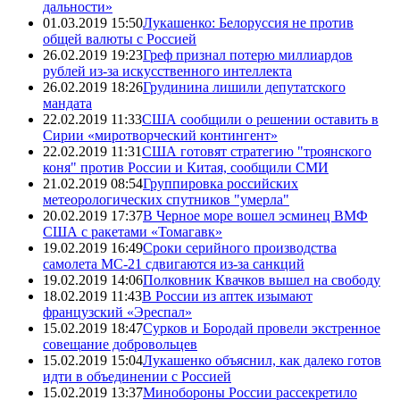
дальности»
01.03.2019 15:50
Лукашенко: Белоруссия не против
общей валюты с Россией
26.02.2019 19:23
Греф признал потерю миллиардов
рублей из-за искусственного интеллекта
26.02.2019 18:26
Грудинина лишили депутатского
мандата
22.02.2019 11:33
США сообщили о решении оставить в
Сирии «миротворческий контингент»
22.02.2019 11:31
США готовят стратегию "троянского
коня" против России и Китая, сообщили СМИ
21.02.2019 08:54
Группировка российских
метеорологических спутников "умерла"
20.02.2019 17:37
В Черное море вошел эсминец ВМФ
США с ракетами «Томагавк»
19.02.2019 16:49
Сроки серийного производства
самолета МС-21 сдвигаются из-за санкций
19.02.2019 14:06
Полковник Квачков вышел на свободу
18.02.2019 11:43
В России из аптек изымают
французский «Эреспал»
15.02.2019 18:47
Сурков и Бородай провели экстренное
совещание добровольцев
15.02.2019 15:04
Лукашенко объяснил, как далеко готов
идти в объединении с Россией
15.02.2019 13:37
Минобороны России рассекретило