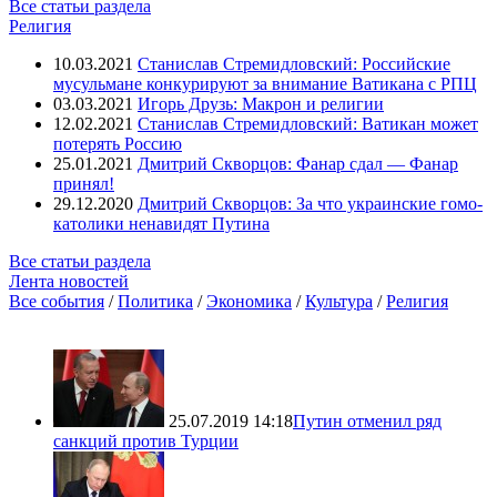
Все статьи раздела
Религия
10.03.2021
Станислав Стремидловский: Российские
мусульмане конкурируют за внимание Ватикана с РПЦ
03.03.2021
Игорь Друзь: Макрон и религии
12.02.2021
Станислав Стремидловский: Ватикан может
потерять Россию
25.01.2021
Дмитрий Скворцов: Фанар сдал — Фанар
принял!
29.12.2020
Дмитрий Скворцов: За что украинские гомо-
католики ненавидят Путина
Все статьи раздела
Лента новостей
Все события
/
Политика
/
Экономика
/
Культура
/
Религия
25.07.2019 14:18
Путин отменил ряд
санкций против Турции