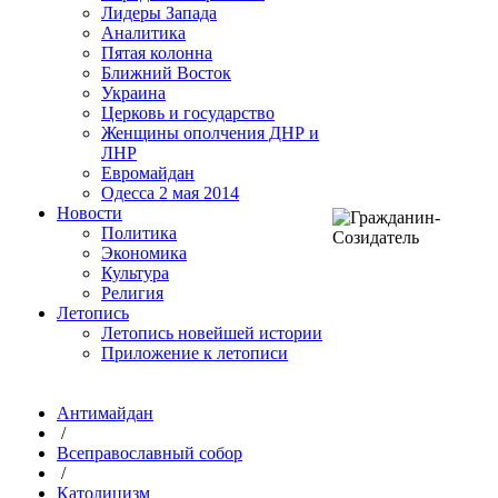
Лидеры Запада
Аналитика
Пятая колонна
Ближний Восток
Украина
Церковь и государство
Женщины ополчения ДНР и
ЛНР
Евромайдан
Одесса 2 мая 2014
Новости
Политика
Экономика
Культура
Религия
Летопись
Летопись новейшей истории
Приложение к летописи
Антимайдан
/
Всеправославный собор
/
Католицизм