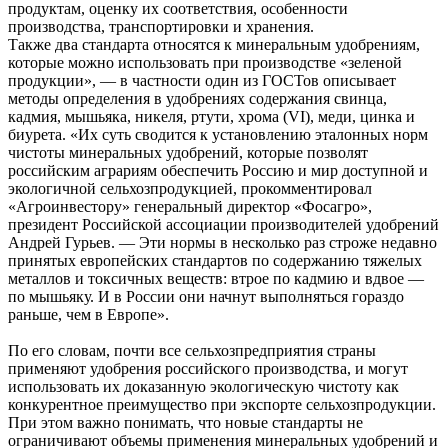
продуктам, оценку их соответствия, особенности
производства, транспортировки и хранения.
Также два стандарта относятся к минеральным удобрениям,
которые можно использовать при производстве «зеленой
продукции», — в частности один из ГОСТов описывает
методы определения в удобрениях содержания свинца,
кадмия, мышьяка, никеля, ртути, хрома (VI), меди, цинка и
биурета. «Их суть сводится к установлению эталонных норм
чистоты минеральных удобрений, которые позволят
российским аграриям обеспечить Россию и мир доступной и
экологичной сельхозпродукцией, прокомментировал
«Агроинвестору» генеральный директор «Фосагро»,
президент Российской ассоциации производителей удобрений
Андрей Гурьев. — Эти нормы в несколько раз строже недавно
принятых европейских стандартов по содержанию тяжелых
металлов и токсичных веществ: втрое по кадмию и вдвое —
по мышьяку. И в России они начнут выполняться гораздо
раньше, чем в Европе».
По его словам, почти все сельхозпредприятия страны
применяют удобрения российского производства, и могут
использовать их доказанную экологическую чистоту как
конкурентное преимущество при экспорте сельхозпродукции.
При этом важно понимать, что новые стандарты не
ограничивают объемы применения минеральных удобрений и