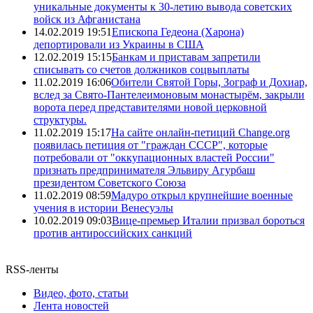
уникальные документы к 30-летию вывода советских
войск из Афганистана
14.02.2019 19:51
Епископа Гедеона (Харона)
депортировали из Украины в США
12.02.2019 15:15
Банкам и приставам запретили
списывать со счетов должников соцвыплаты
11.02.2019 16:06
Обители Святой Горы, Зограф и Дохиар,
вслед за Свято-Пантелеимоновым монастырём, закрыли
ворота перед представителями новой церковной
структуры.
11.02.2019 15:17
На сайте онлайн-петиций Change.org
появилась петиция от "граждан СССР", которые
потребовали от "оккупационных властей России"
признать предпринимателя Эльвиру Агурбаш
президентом Советского Союза
11.02.2019 08:59
Мадуро открыл крупнейшие военные
учения в истории Венесуэлы
10.02.2019 09:03
Вице-премьер Италии призвал бороться
против антироссийских санкций
RSS-ленты
Видео, фото, статьи
Лента новостей