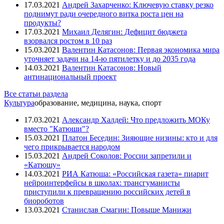
17.03.2021
Андрей Захарченко: Ключевую ставку резко
поднимут ради очередного витка роста цен на
продукты?
17.03.2021
Михаил Делягин: Дефицит бюджета
взорвался ростом в 10 раз
15.03.2021
Валентин Катасонов: Первая экономика мира
уточняет задачи на 14-ю пятилетку и до 2035 года
14.03.2021
Валентин Катасонов: Новый
антинациональный проект
Все статьи раздела
Культура
образование, медицина, наука, спорт
17.03.2021
Александр Халдей: Что предложить МОКу
вместо "Катюши"?
15.03.2021
Платон Беседин: Зияющие низины: кто и для
чего прикрывается народом
15.03.2021
Андрей Соколов: России запретили и
«Катюшу»
14.03.2021
РИА Катюша: «Российская газета» пиарит
нейроинтерфейсы в школах: трансгуманисты
приступили к превращению российских детей в
биороботов
13.03.2021
Станислав Смагин: Повыше Манижи