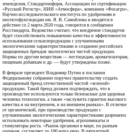
земледелия, Стандартинформ, Ассоциации по сертификации
«Русский Регистр», НИИ «Атмосфера», компании «Фосагро»,
Научно-исследовательского института по удобрениям и
инсектофунгицидам им. Я. В. Самойлова и вводятся в
действие со 2 марта 2020 года, говорится в сообщении
Росстандарта. Ведомство считает, что внедрение стандартов
будет способствовать повышению качества и эффективности
использования сельхозпродукции с улучшенными
экологическими характеристиками и созданию российских
защищенных брендов экологически чистой продукции.
Нормы по другим веществам — пестицидам, ароматизаторам,
пищевым добавкам и др. — будут утверждены позже.
В феврале президент Владимир Путин в послании
Федеральному собранию поручил правительству создать
защищенный бренд отечественной чистой «зеленой»
продукции. Такой бренд должен подтверждать, что в
производстве используются только безопасные для здоровья
человека технологии, а также «заслужить гарантии высокого
качества и на внутреннем, и на внешнем рынках». В отличие
от органической, при производстве продукции с
улучшенными экологическими характеристиками разрешено
использовать некоторые удобрения, агрохимикаты и
стимуляторы роста. «Рынок органики в мире, по разным
оценкам, составляет до 100 млрд евро. В пятилетней