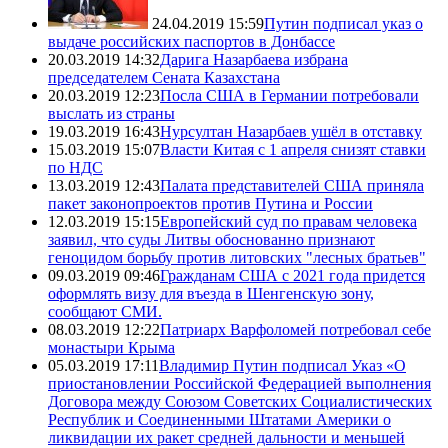
24.04.2019 15:59
Путин подписал указ о
выдаче российских паспортов в Донбассе
20.03.2019 14:32
Дарига Назарбаева избрана
председателем Сената Казахстана
20.03.2019 12:23
Посла США в Германии потребовали
выслать из страны
19.03.2019 16:43
Нурсултан Назарбаев ушёл в отставку
15.03.2019 15:07
Власти Китая с 1 апреля снизят ставки
по НДС
13.03.2019 12:43
Палата представителей США приняла
пакет законопроектов против Путина и России
12.03.2019 15:15
Европейский суд по правам человека
заявил, что суды Литвы обоснованно признают
геноцидом борьбу против литовских "лесных братьев"
09.03.2019 09:46
Гражданам США с 2021 года придется
оформлять визу для въезда в Шенгенскую зону,
сообщают СМИ.
08.03.2019 12:22
Патриарх Варфоломей потребовал себе
монастыри Крыма
05.03.2019 17:11
Владимир Путин подписал Указ «О
приостановлении Российской Федерацией выполнения
Договора между Союзом Советских Социалистических
Республик и Соединенными Штатами Америки о
ликвидации их ракет средней дальности и меньшей