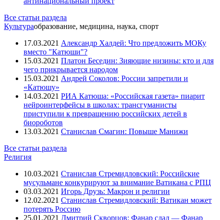
антинациональный проект
Все статьи раздела
Культура
образование, медицина, наука, спорт
17.03.2021
Александр Халдей: Что предложить МОКу
вместо "Катюши"?
15.03.2021
Платон Беседин: Зияющие низины: кто и для
чего прикрывается народом
15.03.2021
Андрей Соколов: России запретили и
«Катюшу»
14.03.2021
РИА Катюша: «Российская газета» пиарит
нейроинтерфейсы в школах: трансгуманисты
приступили к превращению российских детей в
биороботов
13.03.2021
Станислав Смагин: Повыше Манижи
Все статьи раздела
Религия
10.03.2021
Станислав Стремидловский: Российские
мусульмане конкурируют за внимание Ватикана с РПЦ
03.03.2021
Игорь Друзь: Макрон и религии
12.02.2021
Станислав Стремидловский: Ватикан может
потерять Россию
25.01.2021
Дмитрий Скворцов: Фанар сдал — Фанар