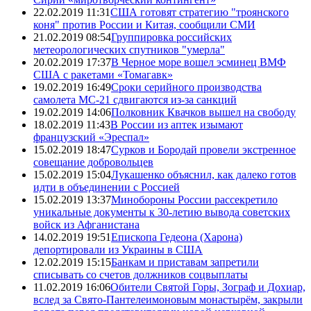
22.02.2019 11:31
США готовят стратегию "троянского
коня" против России и Китая, сообщили СМИ
21.02.2019 08:54
Группировка российских
метеорологических спутников "умерла"
20.02.2019 17:37
В Черное море вошел эсминец ВМФ
США с ракетами «Томагавк»
19.02.2019 16:49
Сроки серийного производства
самолета МС-21 сдвигаются из-за санкций
19.02.2019 14:06
Полковник Квачков вышел на свободу
18.02.2019 11:43
В России из аптек изымают
французский «Эреспал»
15.02.2019 18:47
Сурков и Бородай провели экстренное
совещание добровольцев
15.02.2019 15:04
Лукашенко объяснил, как далеко готов
идти в объединении с Россией
15.02.2019 13:37
Минобороны России рассекретило
уникальные документы к 30-летию вывода советских
войск из Афганистана
14.02.2019 19:51
Епископа Гедеона (Харона)
депортировали из Украины в США
12.02.2019 15:15
Банкам и приставам запретили
списывать со счетов должников соцвыплаты
11.02.2019 16:06
Обители Святой Горы, Зограф и Дохиар,
вслед за Свято-Пантелеимоновым монастырём, закрыли