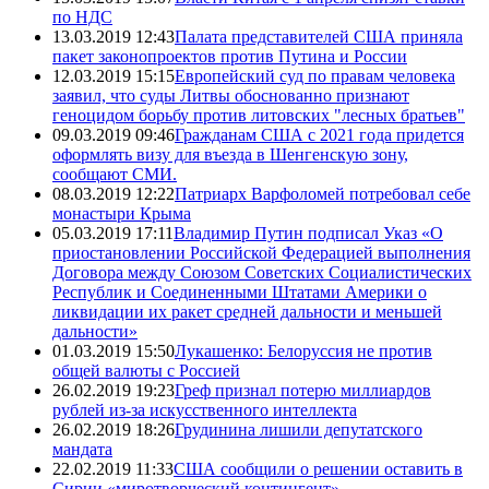
по НДС
13.03.2019 12:43
Палата представителей США приняла
пакет законопроектов против Путина и России
12.03.2019 15:15
Европейский суд по правам человека
заявил, что суды Литвы обоснованно признают
геноцидом борьбу против литовских "лесных братьев"
09.03.2019 09:46
Гражданам США с 2021 года придется
оформлять визу для въезда в Шенгенскую зону,
сообщают СМИ.
08.03.2019 12:22
Патриарх Варфоломей потребовал себе
монастыри Крыма
05.03.2019 17:11
Владимир Путин подписал Указ «О
приостановлении Российской Федерацией выполнения
Договора между Союзом Советских Социалистических
Республик и Соединенными Штатами Америки о
ликвидации их ракет средней дальности и меньшей
дальности»
01.03.2019 15:50
Лукашенко: Белоруссия не против
общей валюты с Россией
26.02.2019 19:23
Греф признал потерю миллиардов
рублей из-за искусственного интеллекта
26.02.2019 18:26
Грудинина лишили депутатского
мандата
22.02.2019 11:33
США сообщили о решении оставить в
Сирии «миротворческий контингент»