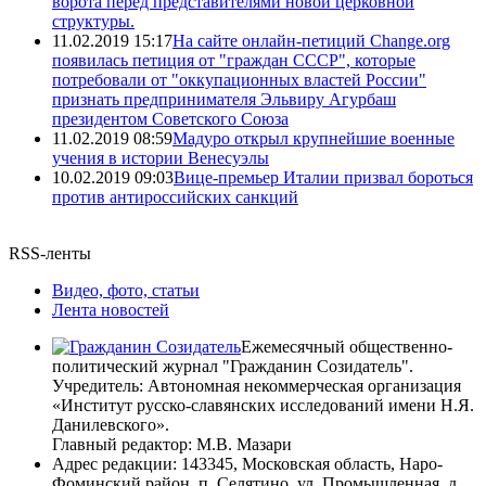
ворота перед представителями новой церковной
структуры.
11.02.2019 15:17
На сайте онлайн-петиций Change.org
появилась петиция от "граждан СССР", которые
потребовали от "оккупационных властей России"
признать предпринимателя Эльвиру Агурбаш
президентом Советского Союза
11.02.2019 08:59
Мадуро открыл крупнейшие военные
учения в истории Венесуэлы
10.02.2019 09:03
Вице-премьер Италии призвал бороться
против антироссийских санкций
RSS-ленты
Видео, фото, статьи
Лента новостей
Ежемесячный общественно-
политический журнал "Гражданин Созидатель".
Учредитель: Автономная некоммерческая организация
«Институт русско-славянских исследований имени Н.Я.
Данилевского».
Главный редактор: М.В. Мазари
Адрес редакции: 143345, Московская область, Наро-
Фоминский район, п. Селятино, ул. Промышленная, д.