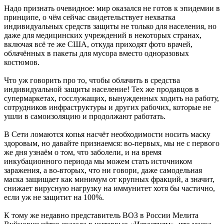
Надо признать очевидное: мир оказался не готов к эпидемии в
принципе, о чём сейчас свидетельствует нехватка
индивидуальных средств защиты не только для населения, но
даже для медицинских учреждений в некоторых странах,
включая всё те же США, откуда приходят фото врачей,
облачённых в пакеты для мусора вместо одноразовых
костюмов.
Что уж говорить про то, чтобы облачить в средства
индивидуальной защиты население! Тех же продавцов в
супермаркетах, госслужащих, вынужденных ходить на работу,
сотрудников инфраструктуры и других рабочих, которые не
ушли в самоизоляцию и продолжают работать.
В Сети ломаются копья насчёт необходимости носить маску
здоровым, но давайте признаемся: во-первых, мы не с первого
же дня узнаём о том, что заболели, и на время
инкубационного периода мы можем стать источником
заражения, а во-вторых, что ни говори, даже самодельная
маска защищает как минимум от крупных фракций, а значит,
снижает вирусную нагрузку на иммунитет хотя бы частично,
если уж не защитит на 100%.
К тому же недавно представитель ВОЗ в России Мелита