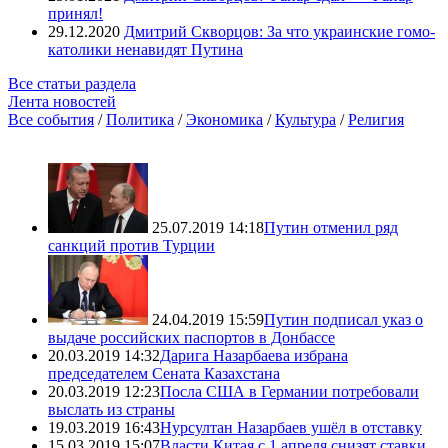
принял!
29.12.2020
Дмитрий Скворцов: За что украинские гомо-
католики ненавидят Путина
Все статьи раздела
Лента новостей
Все события
/
Политика
/
Экономика
/
Культура
/
Религия
25.07.2019 14:18
Путин отменил ряд
санкций против Турции
24.04.2019 15:59
Путин подписал указ о
выдаче российских паспортов в Донбассе
20.03.2019 14:32
Дарига Назарбаева избрана
председателем Сената Казахстана
20.03.2019 12:23
Посла США в Германии потребовали
выслать из страны
19.03.2019 16:43
Нурсултан Назарбаев ушёл в отставку
15.03.2019 15:07
Власти Китая с 1 апреля снизят ставки