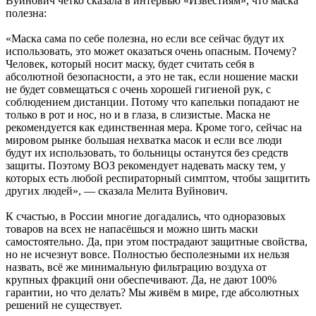
Вуйнович чётко сказала в интервью «Известиям», что маска
полезна:
«Маска сама по себе полезна, но если все сейчас будут их
использовать, это может оказаться очень опасным. Почему?
Человек, который носит маску, будет считать себя в
абсолютной безопасности, а это не так, если ношение маски
не будет совмещаться с очень хорошей гигиеной рук, с
соблюдением дистанции. Потому что капельки попадают не
только в рот и нос, но и в глаза, в слизистые. Маска не
рекомендуется как единственная мера. Кроме того, сейчас на
мировом рынке большая нехватка масок и если все люди
будут их использовать, то больницы останутся без средств
защиты. Поэтому ВОЗ рекомендует надевать маску тем, у
которых есть любой респираторный симптом, чтобы защитить
других людей», — сказала Мелита Вуйнович.
К счастью, в России многие догадались, что одноразовых
товаров на всех не напасёшься и можно шить маски
самостоятельно. Да, при этом пострадают защитные свойства,
но не исчезнут вовсе. Полностью бесполезными их нельзя
назвать, всё же минимальную фильтрацию воздуха от
крупных фракций они обеспечивают. Да, не дают 100%
гарантии, но что делать? Мы живём в мире, где абсолютных
решений не существует.