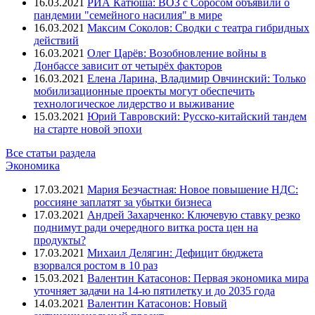
16.03.2021
РИА Катюша: ВОЗ с Соросом объявили о
пандемии "семейного насилия" в мире
16.03.2021
Максим Соколов: Сводки с театра гибридных
действий
16.03.2021
Олег Царёв: Возобновление войны в
Донбассе зависит от четырёх факторов
16.03.2021
Елена Ларина, Владимир Овчинский: Только
мобилизационные проекты могут обеспечить
технологическое лидерство и выживание
15.03.2021
Юрий Тавровский: Русско-китайский тандем
на старте новой эпохи
Все статьи раздела
Экономика
17.03.2021
Мария Безчастная: Новое повышение НДС:
россияне заплатят за убытки бизнеса
17.03.2021
Андрей Захарченко: Ключевую ставку резко
поднимут ради очередного витка роста цен на
продукты?
17.03.2021
Михаил Делягин: Дефицит бюджета
взорвался ростом в 10 раз
15.03.2021
Валентин Катасонов: Первая экономика мира
уточняет задачи на 14-ю пятилетку и до 2035 года
14.03.2021
Валентин Катасонов: Новый