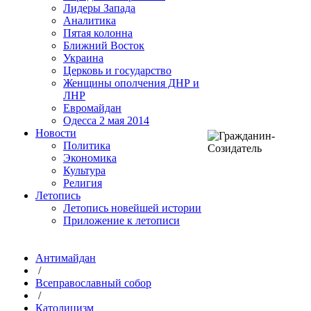
Лидеры Запада
Аналитика
Пятая колонна
Ближний Восток
Украина
Церковь и государство
Женщины ополчения ДНР и
ЛНР
Евромайдан
Одесса 2 мая 2014
Новости
Политика
Экономика
Культура
Религия
Летопись
Летопись новейшей истории
Приложение к летописи
Антимайдан
/
Всеправославный собор
/
Католицизм