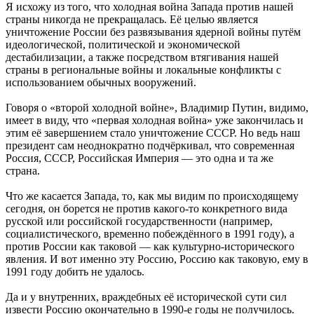
Я исхожу из того, что холодная война Запада против нашей
страны никогда не прекращалась. Её целью является
уничтожение России без развязывания ядерной войны путём
идеологической, политической и экономической
дестабилизации, а также посредством втягивания нашей
страны в региональные войны и локальные конфликты с
использованием обычных вооружений.
Говоря о «второй холодной войне», Владимир Путин, видимо,
имеет в виду, что «первая холодная война» уже закончилась и
этим её завершением стало уничтожение СССР. Но ведь наш
президент сам неоднократно подчёркивал, что современная
Россия, СССР, Российская Империя — это одна и та же
страна.
Что же касается Запада, то, как мы видим по происходящему
сегодня, он борется не против какого-то конкретного вида
русской или российской государственности (например,
социалистического, временно побеждённого в 1991 году), а
против России как таковой — как культурно-исторического
явления. И вот именно эту Россию, Россию как таковую, ему в
1991 году добить не удалось.
Да и у внутренних, враждебных её исторической сути сил
извести Россию окончательно в 1990-е годы не получилось.