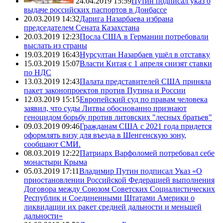
24.04.2019 15:59
Путин подписал указ о
выдаче российских паспортов в Донбассе
20.03.2019 14:32
Дарига Назарбаева избрана
председателем Сената Казахстана
20.03.2019 12:23
Посла США в Германии потребовали
выслать из страны
19.03.2019 16:43
Нурсултан Назарбаев ушёл в отставку
15.03.2019 15:07
Власти Китая с 1 апреля снизят ставки
по НДС
13.03.2019 12:43
Палата представителей США приняла
пакет законопроектов против Путина и России
12.03.2019 15:15
Европейский суд по правам человека
заявил, что суды Литвы обоснованно признают
геноцидом борьбу против литовских "лесных братьев"
09.03.2019 09:46
Гражданам США с 2021 года придется
оформлять визу для въезда в Шенгенскую зону,
сообщают СМИ.
08.03.2019 12:22
Патриарх Варфоломей потребовал себе
монастыри Крыма
05.03.2019 17:11
Владимир Путин подписал Указ «О
приостановлении Российской Федерацией выполнения
Договора между Союзом Советских Социалистических
Республик и Соединенными Штатами Америки о
ликвидации их ракет средней дальности и меньшей
дальности»