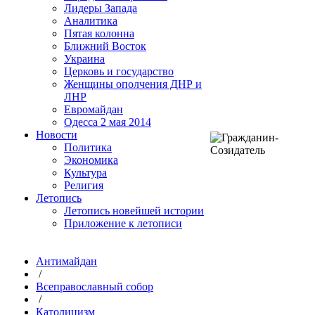
Лидеры Запада
Аналитика
Пятая колонна
Ближний Восток
Украина
Церковь и государство
Женщины ополчения ДНР и
ЛНР
Евромайдан
Одесса 2 мая 2014
Новости
Политика
Экономика
Культура
Религия
Летопись
Летопись новейшей истории
Приложение к летописи
Антимайдан
/
Всеправославный собор
/
Католицизм