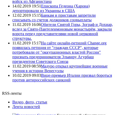
войск из Афганистана
14.02.2019 19:51
Епископа Гедеона (Харона)
депортировали из Украины в США
12.02.2019 15:15
Банкам и приставам запретили
списывать со счетов должников соцвыплаты
11.02.2019 16:06
Обители Святой Горы, Зограф и Дохиар,
вслед за Свято-Пантелеимоновым монастырём, закрыли
ворота перед представителями новой церковной
структуры.
11.02.2019 15:17
На сайте онлайн-петиций Change.org
появилась петиция от "граждан СССР", которые
потребовали от "оккупационных властей России"
признать предпринимателя Эльвиру Агурбаш
президентом Советского Союза
11.02.2019 08:59
Мадуро открыл крупнейшие военные
учения в истории Венесуэлы
10.02.2019 09:03
Вице-премьер Италии призвал бороться
против антироссийских санкций
RSS-ленты
Видео, фото, статьи
Лента новостей