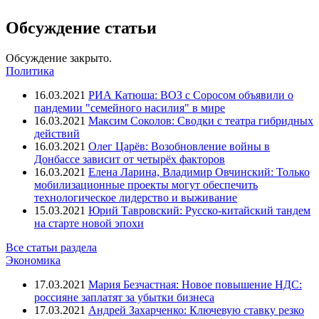
Обсуждение статьи
Обсуждение закрыто.
Политика
16.03.2021
РИА Катюша: ВОЗ с Соросом объявили о
пандемии "семейного насилия" в мире
16.03.2021
Максим Соколов: Сводки с театра гибридных
действий
16.03.2021
Олег Царёв: Возобновление войны в
Донбассе зависит от четырёх факторов
16.03.2021
Елена Ларина, Владимир Овчинский: Только
мобилизационные проекты могут обеспечить
технологическое лидерство и выживание
15.03.2021
Юрий Тавровский: Русско-китайский тандем
на старте новой эпохи
Все статьи раздела
Экономика
17.03.2021
Мария Безчастная: Новое повышение НДС:
россияне заплатят за убытки бизнеса
17.03.2021
Андрей Захарченко: Ключевую ставку резко