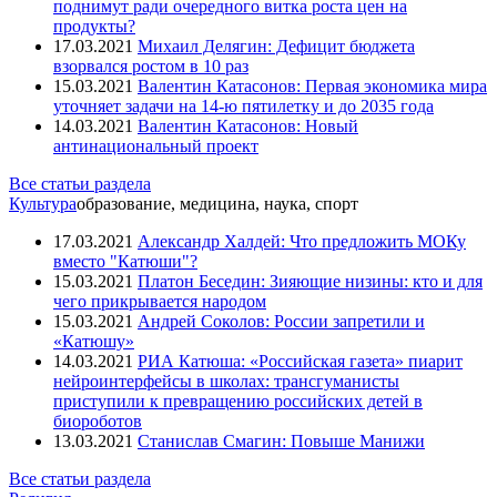
поднимут ради очередного витка роста цен на
продукты?
17.03.2021
Михаил Делягин: Дефицит бюджета
взорвался ростом в 10 раз
15.03.2021
Валентин Катасонов: Первая экономика мира
уточняет задачи на 14-ю пятилетку и до 2035 года
14.03.2021
Валентин Катасонов: Новый
антинациональный проект
Все статьи раздела
Культура
образование, медицина, наука, спорт
17.03.2021
Александр Халдей: Что предложить МОКу
вместо "Катюши"?
15.03.2021
Платон Беседин: Зияющие низины: кто и для
чего прикрывается народом
15.03.2021
Андрей Соколов: России запретили и
«Катюшу»
14.03.2021
РИА Катюша: «Российская газета» пиарит
нейроинтерфейсы в школах: трансгуманисты
приступили к превращению российских детей в
биороботов
13.03.2021
Станислав Смагин: Повыше Манижи
Все статьи раздела