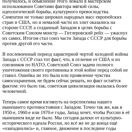
получилось, и объяснение этого лежало в мастерском
использовании Советами фактора мягкой силы,
идеологической борьбы, культурного превосходства.
Симпатии не только широких народных масс европейских
стран и США, но и немалой части их элит оказались на
стороне СССР, а созданный Западом в целях борьбы с
Советским Союзом монстр — Гитлеровский рейх — ужаснул
их самих. Итогом стал союз части Запада с СССР для борьбы
против другой его части.
В послевоенный период характерной чертой холодной войны
Запада с СССР стал тот факт, что, в отличие от США и их
союзников по НАТО, Советский Союз задачи полного
уничтожения своего противника в этой войне перед собой не
ставил. Ошибка ли это была или проявление чувства
самосохранения, не будем сейчас решать, но факт остаётся
фактом: это было так, советская цивилизация оказалась более
человечной.
Теперь самое время взглянуть на перспективы нашего
нынешнего противостояния с Западом. Точно так же, как в
1950-е, 1960-е или 1970-е годы, Запад хочет, чтобы России в её
нынешнем виде не было. Мы сегодня далеки от культурно-
исторического идеала России, но всё же не до конца ещё
«озападнились» и, главное, движение в последние годы