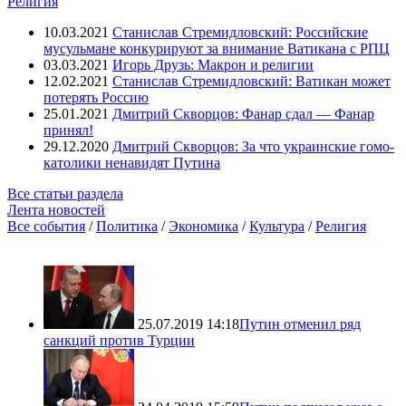
Религия
10.03.2021
Станислав Стремидловский: Российские
мусульмане конкурируют за внимание Ватикана с РПЦ
03.03.2021
Игорь Друзь: Макрон и религии
12.02.2021
Станислав Стремидловский: Ватикан может
потерять Россию
25.01.2021
Дмитрий Скворцов: Фанар сдал — Фанар
принял!
29.12.2020
Дмитрий Скворцов: За что украинские гомо-
католики ненавидят Путина
Все статьи раздела
Лента новостей
Все события
/
Политика
/
Экономика
/
Культура
/
Религия
25.07.2019 14:18
Путин отменил ряд
санкций против Турции