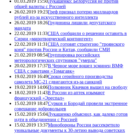
01.03.2019 15:50
Лукашенко: Белоруссия не против
общей валюты с Россией
26.02.2019 19:23
Греф признал потерю миллиардов
рублей из-за искусственного интеллекта
26.02.2019 18:26
Грудинина лишили депутатского
мандата
22.02.2019 11:33
США сообщили о решении оставить в
Сирии «миротворческий контингент»
22.02.2019 11:31
США готовят стратегию "троянского
коня" против России и Китая, сообщили СМИ
21.02.2019 08:54
Группировка российских
метеорологических спутников "умерла"
20.02.2019 17:37
В Черное море вошел эсминец ВМФ
США с ракетами «Томагавк»
19.02.2019 16:49
Сроки серийного производства
самолета МС-21 сдвигаются из-за санкций
19.02.2019 14:06
Полковник Квачков вышел на свободу
18.02.2019 11:43
В России из аптек изымают
французский «Эреспал»
15.02.2019 18:47
Сурков и Бородай провели экстренное
совещание добровольцев
15.02.2019 15:04
Лукашенко объяснил, как далеко готов
идти в объединении с Россией
15.02.2019 13:37
Минобороны России рассекретило
уникальные документы к 30-летию вывода советских