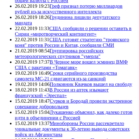
общей валюты с Россией
26.02.2019 19:23
Греф признал потерю миллиардов
рублей из-за искусственного интеллекта
26.02.2019 18:26
Грудинина лишили депутатского
мандата
22.02.2019 11:33
США сообщили о решении оставить в
Сирии «миротворческий контингент»
22.02.2019 11:31
США готовят стратегию "троянского
коня" против России и Китая, сообщили СМИ
21.02.2019 08:54
Группировка российских
метеорологических спутников "умерла"
20.02.2019 17:37
В Черное море вошел эсминец ВМФ
США с ракетами «Томагавк»
19.02.2019 16:49
Сроки серийного производства
самолета МС-21 сдвигаются из-за санкций
19.02.2019 14:06
Полковник Квачков вышел на свободу
18.02.2019 11:43
В России из аптек изымают
французский «Эреспал»
15.02.2019 18:47
Сурков и Бородай провели экстренное
совещание добровольцев
15.02.2019 15:04
Лукашенко объяснил, как далеко готов
идти в объединении с Россией
15.02.2019 13:37
Минобороны России рассекретило
уникальные документы к 30-летию вывода советских
войск из Афганистана