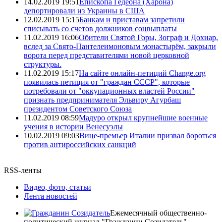
14.02.2019 19:51
Епископа Гедеона (Харона)
депортировали из Украины в США
12.02.2019 15:15
Банкам и приставам запретили
списывать со счетов должников соцвыплаты
11.02.2019 16:06
Обители Святой Горы, Зограф и Дохиар,
вслед за Свято-Пантелеимоновым монастырём, закрыли
ворота перед представителями новой церковной
структуры.
11.02.2019 15:17
На сайте онлайн-петиций Change.org
появилась петиция от "граждан СССР", которые
потребовали от "оккупационных властей России"
признать предпринимателя Эльвиру Агурбаш
президентом Советского Союза
11.02.2019 08:59
Мадуро открыл крупнейшие военные
учения в истории Венесуэлы
10.02.2019 09:03
Вице-премьер Италии призвал бороться
против антироссийских санкций
RSS-ленты
Видео, фото, статьи
Лента новостей
Ежемесячный общественно-
политический журнал "Гражданин Созидатель".