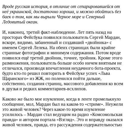
Вроде русская история, в отличие от сепарировавшейся от
неё украинской, достаточно хороша, и можно обойтись без
баек о том, как мы вырыли Черное море и Северный
Ледовитый океан.
И, наконец, третий факт-наблюдение. Лет пять назад на
просторах Фейсбука появился пользователь Сергей Мардан,
вскоре, видимо, забаненный и создавший «двойника» с
именем Сергей Лелека. На обеих страницах были крайне
странные фотографии и минимум содержания. Потом вроде
появился ещё третий двойник, точнее, тройник. Кроме этого
размножения, пользователь больше особо ничем внятным не
отличался, производя впечатления неудачного бота-проекта,
будто кто-то решил повторить в Фейсбуке успех «Льва
Щаранского» из ЖЖ, но поленился пойти дальше,
собственно, создания страниц, массового добавления ко всем
в друзья и редких комментариев-всхлипов.
Каково же было мое изумление, когда в ленте промелькнуло
сообщение, мол, Мардан был на каком-то «стриме». Неужели
это живой человек? Через какое-то время изумление
усилилось – Мардан стал ведущим на радио «Комсомольская
правда» и автором портала «Взгляд». Это и вправду оказался
живой человек, правда, его рассуждения содержательностью