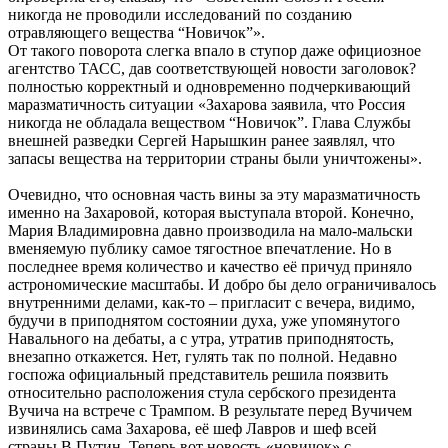
никогда не проводили исследований по созданию
отравляющего вещества “Новичок”».
От такого поворота слегка впало в ступор даже официозное
агентство ТАСС, дав соответствующей новости заголовок?
полностью корректный и одновременно подчеркивающий
маразматичность ситуации «Захарова заявила, что Россия
никогда не обладала веществом “Новичок”. Глава Службы
внешней разведки Сергей Нарышкин ранее заявлял, что
запасы вещества на территории страны были уничтожены».
Очевидно, что основная часть вины за эту маразматичность
именно на Захаровой, которая выступала второй. Конечно,
Мария Владимировна давно производила на мало-мальски
вменяемую публику самое тягостное впечатление. Но в
последнее время количество и качество её причуд приняло
астрономические масштабы. И добро бы дело ограничивалось
внутренними делами, как-то – пригласит с вечера, видимо,
будучи в приподнятом состоянии духа, уже упомянутого
Навального на дебаты, а с утра, утратив приподнятость,
внезапно откажется. Нет, гулять так по полной. Недавно
госпожа официальный представитель решила поязвить
относительно расположения стула сербского президента
Вучича на встрече с Трампом. В результате перед Вучичем
извинялись сама Захарова, её шеф Лавров и шеф всей
страны В.Путин. Теперь вот новость-«новичок» с