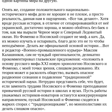
одной картины мира на другую.
Опять же, создание положительного национально-
исторического мифа дело не хорошее и не плохое, а просто
реальность, данная нам в ощущениях. «Все так делают». Хотя
вроде русская история, в отличие от сепарировавшейся от неё
украинской, достаточно хороша, и можно обойтись без баек о
том, как мы вырыли Черное море и Северный Ледовитый
океан. Но Фоменко и Носовский создают не миф, а кич. Да,
их можно изучать и оспаривать, благо дело это не то чтобы
неподъёмное. Делать же официальной основой истории…Вот
и редактор «Военно-промышленного курьера» Максим
Калашников, сам не чуждый оригинальности, деликатно
прокомментировал глазьевские предложения: «положить в
основу русского мифа-XXI новую хронологию Носовского и
Фоменко, с моей точки зрения, слишком рискованно. Их
теория может и расколоть общество, вызвать опасное
раздвоение сознания и подавление “традиционной”
исторической науки. Нетрудно представить себе, что будет,
если заменить трудами Носовского и Фоменко преподавание
привычной русской истории в школах и вузах. Пусть работы
уважаемых историков-новаторов останутся конкурирующим
направлением, пускай Носовский и Фоменко сходятся в
жарких спорах с “традиционщиками”, но монополистами их
делать слишком опасно».