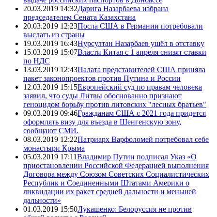
20.03.2019 14:32
Дарига Назарбаева избрана
председателем Сената Казахстана
20.03.2019 12:23
Посла США в Германии потребовали
выслать из страны
19.03.2019 16:43
Нурсултан Назарбаев ушёл в отставку
15.03.2019 15:07
Власти Китая с 1 апреля снизят ставки
по НДС
13.03.2019 12:43
Палата представителей США приняла
пакет законопроектов против Путина и России
12.03.2019 15:15
Европейский суд по правам человека
заявил, что суды Литвы обоснованно признают
геноцидом борьбу против литовских "лесных братьев"
09.03.2019 09:46
Гражданам США с 2021 года придется
оформлять визу для въезда в Шенгенскую зону,
сообщают СМИ.
08.03.2019 12:22
Патриарх Варфоломей потребовал себе
монастыри Крыма
05.03.2019 17:11
Владимир Путин подписал Указ «О
приостановлении Российской Федерацией выполнения
Договора между Союзом Советских Социалистических
Республик и Соединенными Штатами Америки о
ликвидации их ракет средней дальности и меньшей
дальности»
01.03.2019 15:50
Лукашенко: Белоруссия не против