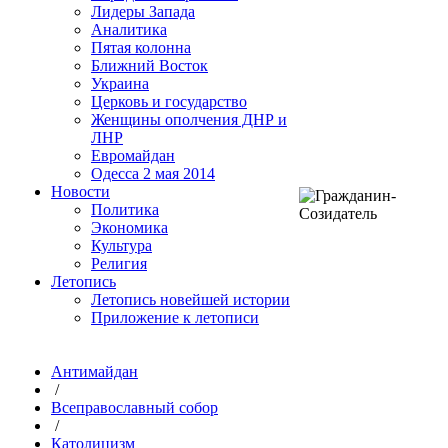
Лидеры Запада
Аналитика
Пятая колонна
Ближний Восток
Украина
Церковь и государство
Женщины ополчения ДНР и
ЛНР
Евромайдан
Одесса 2 мая 2014
Новости
Политика
Экономика
Культура
Религия
Летопись
Летопись новейшей истории
Приложение к летописи
Антимайдан
/
Всеправославный собор
/
Католицизм