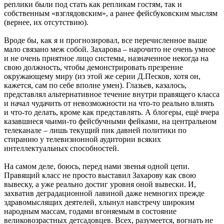
реплики были под стать как репликам гостям, так и
собственным «взглядовским», а ранее фейсбуковским мыслям
(вернее, их отсутствию).
Вроде бы, как я и прогнозировал, все перечисленное выше
мало связано меж собой. Захарова – нарочито не очень умное
и не очень приятное лицо системы, назначенное некогда на
свою должность, чтобы демонстрировать презрение
окружающему миру (из этой же серии Д.Песков, хотя он,
кажется, сам по себе вполне умен). Глазьев, казалось,
представлял альтернативное течение внутри правящего класса
и начал чудачить от невозможности на что-то реально влиять
и что-то делать, кроме как представлять. А блогеры, ещё вчера
казавшиеся чьими-то фейсбучными фейками, на центральном
телеканале – лишь текущий пик давней политики по
стиранию у телевизионной аудитории всяких
интеллектуальных способностей.
На самом деле, боюсь, перед нами звенья одной цепи.
Правящий класс не просто выставил Захарову как свою
вывеску, а уже реально достиг уровня оной вывески. И,
захватив деградационной лавиной даже немногих прежде
здравомыслящих деятелей, хлынул навстречу широким
народным массам, годами вгоняемым в состояние
великовозрастных детсадовцев. Всех, разумеется, вогнать не