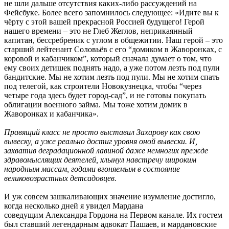
не шли дальше отсутствия каких-либо рассуждений на
Фейсбуке. Более всего запомнилось следующее: «Идите вы к
чёрту с этой вашей прекрасной Россией будущего! Герой
нашего времени – это не Глеб Жеглов, неприкаянный
капитан, бессребреник с углом в общежитии. Наш герой – это
старший лейтенант Соловьёв с его “домиком в Жаворонках, с
коровой и кабанчиком”, который сначала думает о том, что
ему своих детишек поднять надо, а уже потом лезть под пули
бандитские. Мы не хотим лезть под пули. Мы не хотим спать
под телегой, как строители Новокузнецка, чтобы “через
четыре года здесь будет город-сад”, и не готовы покупать
облигации военного займа. Мы тоже хотим домик в
Жаворонках и кабанчика».
Правящий класс не просто выставил Захарову как свою
вывеску, а уже реально достиг уровня оной вывески. И,
захватив деградационной лавиной даже немногих прежде
здравомыслящих деятелей, хлынул навстречу широким
народным массам, годами вгоняемым в состояние
великовозрастных детсадовцев.
И уж совсем зашкаливающих значение изумление достигло,
когда несколько дней я увидел Мардана
соведущим Александра Гордона на Первом канале. Их гостем
был ставший легендарным адвокат Пашаев, и мардановские