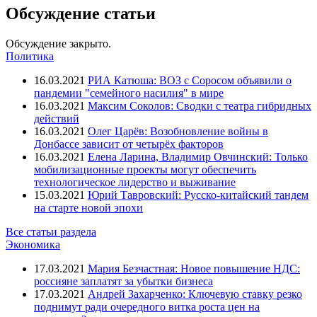
Обсуждение статьи
Обсуждение закрыто.
Политика
16.03.2021
РИА Катюша: ВОЗ с Соросом объявили о
пандемии "семейного насилия" в мире
16.03.2021
Максим Соколов: Сводки с театра гибридных
действий
16.03.2021
Олег Царёв: Возобновление войны в
Донбассе зависит от четырёх факторов
16.03.2021
Елена Ларина, Владимир Овчинский: Только
мобилизационные проекты могут обеспечить
технологическое лидерство и выживание
15.03.2021
Юрий Тавровский: Русско-китайский тандем
на старте новой эпохи
Все статьи раздела
Экономика
17.03.2021
Мария Безчастная: Новое повышение НДС:
россияне заплатят за убытки бизнеса
17.03.2021
Андрей Захарченко: Ключевую ставку резко
поднимут ради очередного витка роста цен на