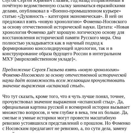
слугой Сергей Юрьевич Глазьев, год назад отправленный в
почётную ведомственную ссылку заниматься евразийскими
делами, опубликовал в «Военно-промышленном курьере»
статью «Духовность – категория экономическая». В ней он
предложил взять «новую хронологию» Фоменко-Носовского
за основу отечественной исторической науки. Цитата: «Новая
хронология Фоменко даёт хорошую логическую основу для
восстановления исторической памяти Русского мира. Она
полностью укладывается как в научный подход к
формированию консолидирующей идеологии, так и в
конструирование образа будущего России в интегральном
МХУ [мирохозяйственном укладе]».
Предложение Сергея Глазьева взять «новую хронологию»
Фоменко-Носовского за основу отечественной исторической
науки даёт возможность всем желающим прочувствовать
значение выражения «испанский стыд».
Что тут сказать, кроме того, что я чуть лучше понял, точнее,
прочувствовал значение выражения «испанский стыд». Да,
официальная картина русской и всемирной истории вызывает
множество вопросов, и чем глубже в века, тем их больше. Да,
смелые и умные историки могут провести масштабную
ревизию устоявшихся представлений о прошлом. Но Фоменко
с Носовским предлагают не ревизию, а, по сути дела, замену