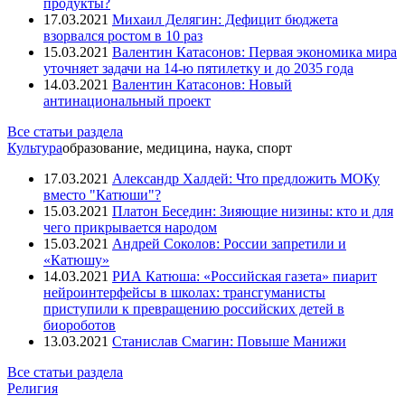
продукты?
17.03.2021
Михаил Делягин: Дефицит бюджета
взорвался ростом в 10 раз
15.03.2021
Валентин Катасонов: Первая экономика мира
уточняет задачи на 14-ю пятилетку и до 2035 года
14.03.2021
Валентин Катасонов: Новый
антинациональный проект
Все статьи раздела
Культура
образование, медицина, наука, спорт
17.03.2021
Александр Халдей: Что предложить МОКу
вместо "Катюши"?
15.03.2021
Платон Беседин: Зияющие низины: кто и для
чего прикрывается народом
15.03.2021
Андрей Соколов: России запретили и
«Катюшу»
14.03.2021
РИА Катюша: «Российская газета» пиарит
нейроинтерфейсы в школах: трансгуманисты
приступили к превращению российских детей в
биороботов
13.03.2021
Станислав Смагин: Повыше Манижи
Все статьи раздела
Религия