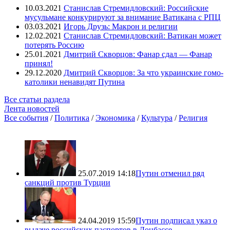
10.03.2021
Станислав Стремидловский: Российские
мусульмане конкурируют за внимание Ватикана с РПЦ
03.03.2021
Игорь Друзь: Макрон и религии
12.02.2021
Станислав Стремидловский: Ватикан может
потерять Россию
25.01.2021
Дмитрий Скворцов: Фанар сдал — Фанар
принял!
29.12.2020
Дмитрий Скворцов: За что украинские гомо-
католики ненавидят Путина
Все статьи раздела
Лента новостей
Все события
/
Политика
/
Экономика
/
Культура
/
Религия
25.07.2019 14:18
Путин отменил ряд
санкций против Турции
24.04.2019 15:59
Путин подписал указ о
выдаче российских паспортов в Донбассе