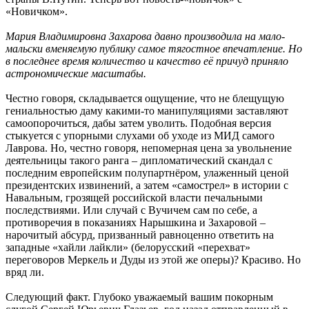
«Новичком».
Мария Владимировна Захарова давно производила на мало-
мальски вменяемую публику самое тягостное впечатление. Но
в последнее время количество и качество её причуд приняло
астрономические масштабы.
Честно говоря, складывается ощущение, что не блещущую
гениальностью даму какими-то манипуляциями заставляют
самоопорочиться, дабы затем уволить. Подобная версия
стыкуется с упорными слухами об уходе из МИД самого
Лаврова. Но, честно говоря, непомерная цена за увольнение
деятельницы такого ранга – дипломатический скандал с
последним европейским полупартнёром, улаженный ценой
президентских извинений, а затем «самострел» в истории с
Навальным, грозящей российской власти печальными
последствиями. Или случай с Вучичем сам по себе, а
противоречия в показаниях Нарышкина и Захаровой –
нарочитый абсурд, призванный равноценно ответить на
западные «хайли лайкли» (белорусский «перехват»
переговоров Меркель и Дуды из этой же оперы)? Красиво. Но
вряд ли.
Следующий факт. Глубоко уважаемый вашим покорным