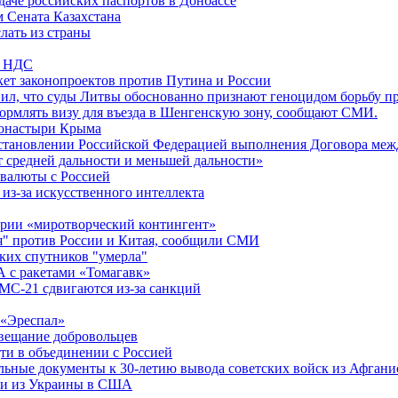
даче российских паспортов в Донбассе
м Сената Казахстана
лать из страны
по НДС
ет законопроектов против Путина и России
вил, что суды Литвы обоснованно признают геноцидом борьбу п
ормлять визу для въезда в Шенгенскую зону, сообщают СМИ.
монастыри Крыма
становлении Российской Федерацией выполнения Договора меж
средней дальности и меньшей дальности»
 валюты с Россией
из-за искусственного интеллекта
рии «миротворческий контингент»
я" против России и Китая, сообщили СМИ
ких спутников "умерла"
 с ракетами «Томагавк»
МС-21 сдвигаются из-за санкций
 «Эреспал»
овещание добровольцев
дти в объединении с Россией
ьные документы к 30-летию вывода советских войск из Афгани
али из Украины в США