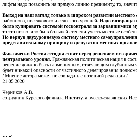
лифты надо позвонить на прямую линию президенту, то, значи
Выход на наш взгляд только в широком развитии местного
районного, поселкового и сельского уровней
. Надо возвращат
было купировать системой госконтроля за зарвавшимися
то это позволило бы в большей степени учесть местные особен
Но вернув двухуровневую систему местного самоуправления
представительному принципу из депутатов местных органо
Фактически Россия сегодня стоит перед решением историчес
центрального уровня.
Гражданская политическая нация в сост
решение должно быть гармоничным, отвечающим глубинным чая
будет никакой опасности от частичного делегирования полном
/ Мнение автора может не совпадать с позицией редакции /
21.05.2020
Черников А.В.
сотрудник Курского филиала Института русско-славянских Исс