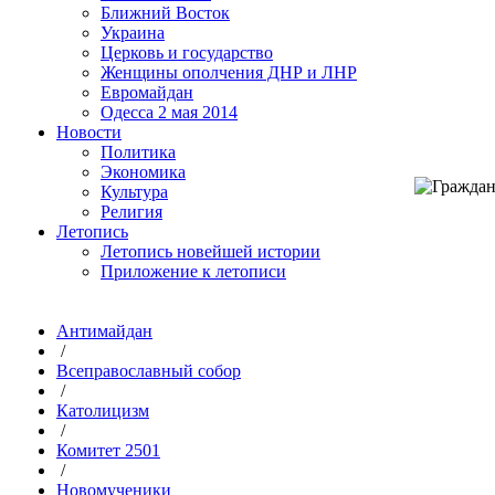
Ближний Восток
Украина
Церковь и государство
Женщины ополчения ДНР и ЛНР
Евромайдан
Одесса 2 мая 2014
Новости
Политика
Экономика
Культура
Религия
Летопись
Летопись новейшей истории
Приложение к летописи
Антимайдан
/
Всеправославный собор
/
Католицизм
/
Комитет 2501
/
Новомученики