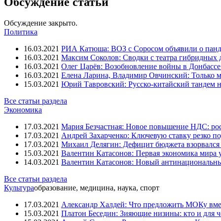
Обсуждение статьи
Обсуждение закрыто.
Политика
16.03.2021
РИА Катюша: ВОЗ с Соросом объявили о панд
16.03.2021
Максим Соколов: Сводки с театра гибридных 
16.03.2021
Олег Царёв: Возобновление войны в Донбассе 
16.03.2021
Елена Ларина, Владимир Овчинский: Только м
15.03.2021
Юрий Тавровский: Русско-китайский тандем н
Все статьи раздела
Экономика
17.03.2021
Мария Безчастная: Новое повышение НДС: росс
17.03.2021
Андрей Захарченко: Ключевую ставку резко по
17.03.2021
Михаил Делягин: Дефицит бюджета взорвался 
15.03.2021
Валентин Катасонов: Первая экономика мира ут
14.03.2021
Валентин Катасонов: Новый антинациональн
Все статьи раздела
Культура
образование, медицина, наука, спорт
17.03.2021
Александр Халдей: Что предложить МОКу вм
15.03.2021
Платон Беседин: Зияющие низины: кто и для 