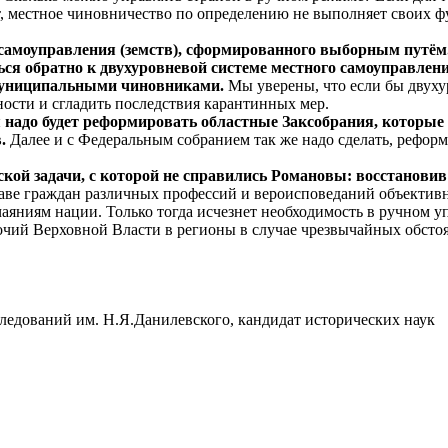
т, местное чиновничество по определению не выполняет своих ф
 самоуправления (земств), сформированного выборным путём
ься обратно к двухуровневой системе местного самоуправлени
 муниципальными чиновниками.
Мы уверены, что если бы двуху
ности и сгладить последствия карантинных мер.
 надо будет реформировать областные Заксобрания, которые
в.
Далее и с Федеральным собранием так же надо сделать, рефор
кой задачи, с которой не справились Романовы: восстановив 
аве граждан различных профессий и вероисповеданий объективно 
ниям нации. Только тогда исчезнет необходимость в ручном уп
очий Верховной Власти в регионы в случае чрезвычайных обстоя
ледований им. Н.Я.Данилевского, кандидат исторических наук