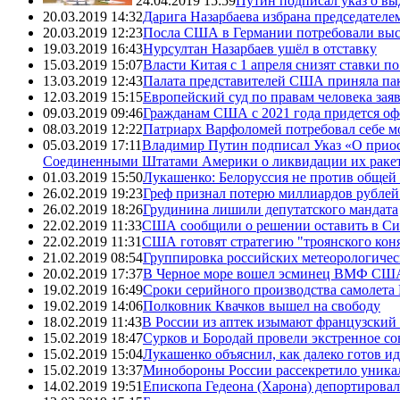
24.04.2019 15:59
Путин подписал указ о вы
20.03.2019 14:32
Дарига Назарбаева избрана председателе
20.03.2019 12:23
Посла США в Германии потребовали выс
19.03.2019 16:43
Нурсултан Назарбаев ушёл в отставку
15.03.2019 15:07
Власти Китая с 1 апреля снизят ставки 
13.03.2019 12:43
Палата представителей США приняла пак
12.03.2019 15:15
Европейский суд по правам человека зая
09.03.2019 09:46
Гражданам США с 2021 года придется оф
08.03.2019 12:22
Патриарх Варфоломей потребовал себе 
05.03.2019 17:11
Владимир Путин подписал Указ «О прио
Соединенными Штатами Америки о ликвидации их ракет 
01.03.2019 15:50
Лукашенко: Белоруссия не против общей
26.02.2019 19:23
Греф признал потерю миллиардов рублей 
26.02.2019 18:26
Грудинина лишили депутатского мандата
22.02.2019 11:33
США сообщили о решении оставить в Си
22.02.2019 11:31
США готовят стратегию "троянского кон
21.02.2019 08:54
Группировка российских метеорологичес
20.02.2019 17:37
В Черное море вошел эсминец ВМФ США
19.02.2019 16:49
Сроки серийного производства самолета 
19.02.2019 14:06
Полковник Квачков вышел на свободу
18.02.2019 11:43
В России из аптек изымают французский
15.02.2019 18:47
Сурков и Бородай провели экстренное с
15.02.2019 15:04
Лукашенко объяснил, как далеко готов и
15.02.2019 13:37
Минобороны России рассекретило уникал
14.02.2019 19:51
Епископа Гедеона (Харона) депортиров