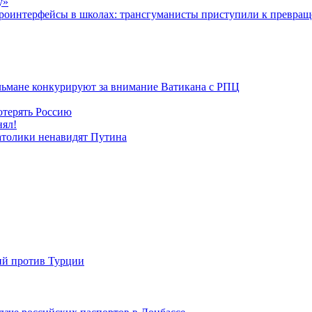
у»
роинтерфейсы в школах: трансгуманисты приступили к превращ
льмане конкурируют за внимание Ватикана с РПЦ
отерять Россию
нял!
атолики ненавидят Путина
ий против Турции