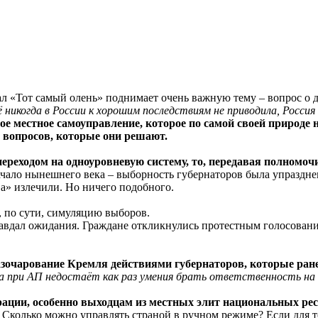
 «Тот самый олень» поднимает очень важную тему – вопрос о д
никогда в России к хорошим последствиям не приводила, Росси
тое местное самоуправление, которое по самой своей природе
и вопросов, которые они решают.
переходом на одноуровневую систему, то, передавая полномоч
ало нынешнего века – выборность губернаторов была упразднена
а» излечили. Но ничего подобного.
, по сути, симуляцию выборов.
равдал ожидания. Граждане откликнулись протестным голосовани
разочарование Кремля действиями губернаторов, которые ра
а при АП недостаёт как раз умения брать ответственность на 
ции, особенно выходцам из местных элит национальных респу
. Сколько можно управлять страной в ручном режиме? Если для т