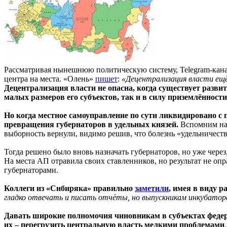
Рассматривая нынешнюю политическую систему, Telegram-канал
центра на места. «Олень»
пишет
:
«Децентрализация власти ещё 
Децентрализация власти не опасна, когда существует разви
малых размеров его субъектов, так и в силу приземлённост
Но когда местное самоуправление по сути ликвидировано с 
превращения губернаторов в удельных князей.
Вспомним нач
выборность вернули, видимо решив, что болезнь «удельничеств
Тогда решено было вновь назначать губернаторов, но уже через
На места АП отравила своих ставленников, но результат не оп
губернаторами.
Коллеги из «Сибиряка» правильно
заметили
, имея в виду 
гладко отвечать и писать отчёты, но выпускникам инкубатор
Давать широкие полномочия чиновникам в субъектах федера
их – перегрузить центральную власть мелкими проблемами