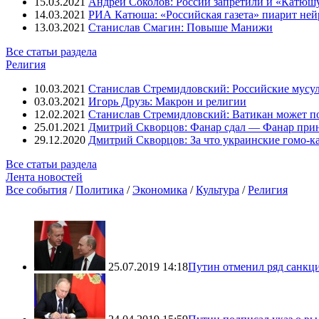
15.03.2021
Андрей Соколов: России запретили и «Катюш
14.03.2021
РИА Катюша: «Российская газета» пиарит ней
13.03.2021
Станислав Смагин: Повыше Манижи
Все статьи раздела
Религия
10.03.2021
Станислав Стремидловский: Российские мусу
03.03.2021
Игорь Друзь: Макрон и религии
12.02.2021
Станислав Стремидловский: Ватикан может п
25.01.2021
Дмитрий Скворцов: Фанар сдал — Фанар при
29.12.2020
Дмитрий Скворцов: За что украинские гомо-к
Все статьи раздела
Лента новостей
Все события
/
Политика
/
Экономика
/
Культура
/
Религия
25.07.2019 14:18
Путин отменил ряд санкц