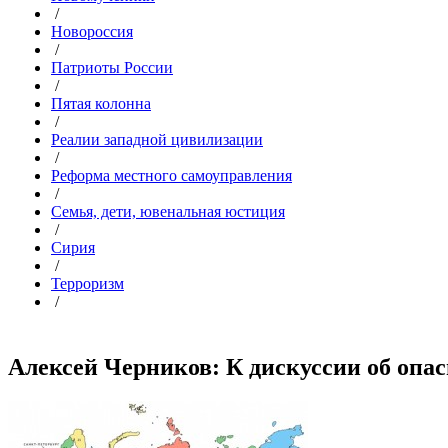
/
Новороссия
/
Патриоты России
/
Пятая колонна
/
Реалии западной цивилизации
/
Реформа местного самоуправления
/
Семья, дети, ювенальная юстиция
/
Сирия
/
Терроризм
/
Алексей Черников: К дискуссии об опас