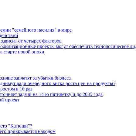
емии "семейного насилия" в мире
действий
зависит от четырёх факторов
обилизационные проекты могут обеспечить технологическое ли
а старте новой эпохи
ияне заплатят за убытки бизнеса
днимут ради очередного витка роста цен на продукты?
ростом в 10 раз
очняет задачи на 14-ю пятилетку и до 2035 года
ый проект
есто "Катюши"?
чего прикрывается народом