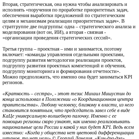
Вторая, стратегическая, она нужна чтобы анализировать и
исполнять «поручения по проработке приоритетных задач,
обеспечения выработки предложений по стратегическим
целям и механизмам реализации приоритетных задач». В
стратгруппе две подгруппы: одна – стратегического анализа и
моделирования (вот он, ИИ), а вторая - связная -
«организации проведения стратегических сессий».
Третья группа – проектная – ими и занимается, поэтому
включает: «команды управления отдельными проектами,
подгруппу развития методологии реализации проектов,
подгруппу развития проектных компетенций и обучения,
подгруппу мониторинга и формирования отчетности».
Можно предположить, что именно она будет заниматься KPI
регионов.
«Краткость – сестра», - этот тезис Михаил Мишустин до
конца использовал в Положении «о Координационном центра
правительства». Любому человеку, близкому к власти, из него
становится понятным, что председатель завел себе в виде
КаЦе универсальную волшебную палочку. Именно с ее
помощью регионы скоро узнают, как именно реализовывать
национальные цели России и какой у них будет KPI. Ведь всем
известно: «Когда у общества нет цветовой дифференциации
штанов, то нет цели» © Георгий Данелия, «Кин-дза-дза».