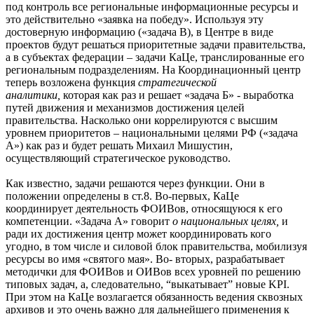
под контроль все региональные информационные ресурсы и
это действительно «заявка на победу». Используя эту
достоверную информацию («задача В), в Центре в виде
проектов будут решаться приоритетные задачи правительства,
а в субъектах федерации – задачи КаЦе, транслированные его
региональным подразделениям. На Координационный центр
теперь возложена функция
стратегической
аналитики,
которая как раз и решает «задача Б» - выработка
путей движения и механизмов достижения целей
правительства. Насколько они коррелируются с высшим
уровнем приоритетов – национальными целями РФ («задача
А») как раз и будет решать Михаил Мишустин,
осуществляющий стратегическое руководство.
Как известно, задачи решаются через функции. Они в
положении определены в ст.8. Во-первых, КаЦе
координирует деятельность ФОИВов, относящуюся к его
компетенции. «Задача А» говорит
о национальных целях,
и
ради их достижения центр может координировать кого
угодно, в том числе и силовой блок правительства, мобилизуя
ресурсы во имя «святого мая». Во- вторых, разрабатывает
методички для ФОИВов и ОИВов всех уровней по решению
типовых задач, а, следовательно, “выкатывает” новые KPI.
При этом на КаЦе возлагается обязанность ведения сквозных
архивов и это очень важно для дальнейшего применения к