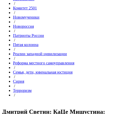
/
Комитет 2501
/
Новомученики
/
Новороссия
/
Патриоты России
/
Пятая колонна
/
Реалии западной цивилизации
/
Реформа местного самоуправления
/
Семья, дети, ювенальная юстиция
/
Сирия
/
Терроризм
/
Дмитрий Светин: КаЦе Мишустина: