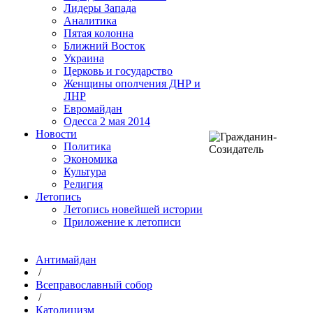
Лидеры Запада
Аналитика
Пятая колонна
Ближний Восток
Украина
Церковь и государство
Женщины ополчения ДНР и
ЛНР
Евромайдан
Одесса 2 мая 2014
Новости
Политика
Экономика
Культура
Религия
Летопись
Летопись новейшей истории
Приложение к летописи
Антимайдан
/
Всеправославный собор
/
Католицизм