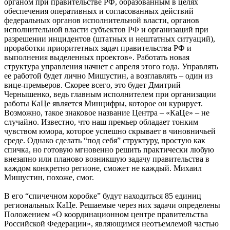
органом при правительстве РФ, образованным в целях
обеспечения оперативных и согласованных действий
федеральных органов исполнительной власти, органов
исполнительной власти субъектов РФ и организаций при
разрешении инцидентов (штатных и нештатных ситуаций),
проработки приоритетных задач правительства РФ и
выполнения выделенных проектов». Работать новая
структура управления начнет с апреля этого года. Управлять
ее работой будет лично Мишустин, а возглавлять – один из
вице-премьеров. Скорее всего, это будет Дмитрий
Чернышенко, ведь главным исполнителем при организации
работы КаЦе является Минцифры, которое он курирует.
Возможно, такое знаковое название Центра – «КаЦе» – не
случайно. Известно, что наш премьер обладает тонким
чувством юмора, которое успешно скрывает в чиновничьей
среде. Однако сделать “под себя” структуру, простую как
спичка, но готовую мгновенно решить практически любую
внезапно или планово возникшую задачу правительства в
каждом конкретно регионе, сможет не каждый. Михаил
Мишустин, похоже, смог.
В его “спичечном коробке” будут находиться 85 единиц
региональных КаЦе. Решаемые через них задачи определены
Положением «О координационном центре правительства
Российской Федерации», являющимся неотъемлемой частью