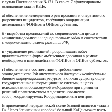
с сутью Постановления №171. В его ст. 7 сфокусированы
основанные задачи КаЦе:
а) обеспечение немедленного реагирования и оперативного
разрешения инцидентов, требующих координации
деятельности ФОИВов и ОИВов субъектов;
б} выработка предложений
по стратегическим целям и
механизмам реализации приоритетных задач
в соответствии
с
национальными целями развития РФ;
в} управление реализацией
приоритетных задач
правительства
в форме
выделенных проектов
в рамках
необходимого взаимодействия ФОИВов и ОИВов субъектов;
г) обеспечение в соответствии с требованиями
законодательства РФ
оперативного доступа к необходимым
данным информационных ресурсов,
включая существующие
государственные информационные системы, в целях
использования
достоверной информации
при принятии
решений правительством
и в рамках исполнения
задач,
координируемых Координационным центром.
В приведенной иерархической схеме базовой является «задача
Г». Через “спичечный коробок” большой КаЦе сможет взять