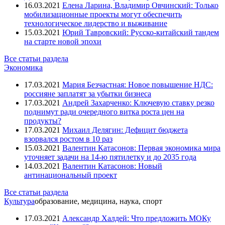
16.03.2021
Елена Ларина, Владимир Овчинский: Только
мобилизационные проекты могут обеспечить
технологическое лидерство и выживание
15.03.2021
Юрий Тавровский: Русско-китайский тандем
на старте новой эпохи
Все статьи раздела
Экономика
17.03.2021
Мария Безчастная: Новое повышение НДС:
россияне заплатят за убытки бизнеса
17.03.2021
Андрей Захарченко: Ключевую ставку резко
поднимут ради очередного витка роста цен на
продукты?
17.03.2021
Михаил Делягин: Дефицит бюджета
взорвался ростом в 10 раз
15.03.2021
Валентин Катасонов: Первая экономика мира
уточняет задачи на 14-ю пятилетку и до 2035 года
14.03.2021
Валентин Катасонов: Новый
антинациональный проект
Все статьи раздела
Культура
образование, медицина, наука, спорт
17.03.2021
Александр Халдей: Что предложить МОКу