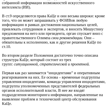
собранной информации возможностей искусственного
интеллекта (ИИ).
В ст.9 определяются права КаЦе и они весьма широки: кроме
того, что он может запрашивать у ФОИВов любую
информацию в рамках достижения национальных целей,
привлекать сотрудников и экспертов, и вносить Мишустину
предложения на него или президента, орган спускает вниз с
правительственного Олимпа
свои рекомендации.
Они –
обязательны к исполнению, как и другие решения КаЦе по
ст.10.
Во втором разделе Положения достаточно точно описана
структура КаЦе, который состоит из трех
групп:
ситуационной, стратегической и проектной.
Первая как раз занимается “инцидентами” и оперативным
реагированием на них. Ее основа – временные подгруппы
управления инцидентами, команда управления инцидентами,
подгруппа уполномоченных представителей федеральных
органов исполнительной власти, В нее же входят
подразделения мониторинга информации, направленные на
выявление проблем и технический центр обслуживания
КаЦе.