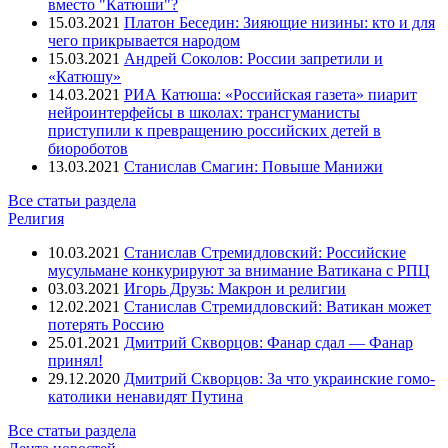
вместо "Катюши"?
15.03.2021
Платон Беседин: Зияющие низины: кто и для
чего прикрывается народом
15.03.2021
Андрей Соколов: России запретили и
«Катюшу»
14.03.2021
РИА Катюша: «Российская газета» пиарит
нейроинтерфейсы в школах: трансгуманисты
приступили к превращению российских детей в
биороботов
13.03.2021
Станислав Смагин: Повыше Манижи
Все статьи раздела
Религия
10.03.2021
Станислав Стремидловский: Российские
мусульмане конкурируют за внимание Ватикана с РПЦ
03.03.2021
Игорь Друзь: Макрон и религии
12.02.2021
Станислав Стремидловский: Ватикан может
потерять Россию
25.01.2021
Дмитрий Скворцов: Фанар сдал — Фанар
принял!
29.12.2020
Дмитрий Скворцов: За что украинские гомо-
католики ненавидят Путина
Все статьи раздела