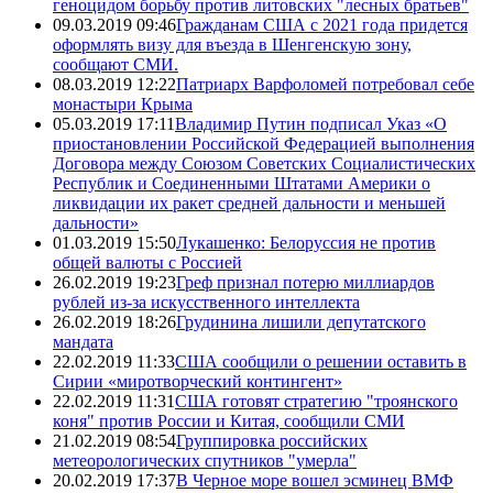
геноцидом борьбу против литовских "лесных братьев"
09.03.2019 09:46
Гражданам США с 2021 года придется
оформлять визу для въезда в Шенгенскую зону,
сообщают СМИ.
08.03.2019 12:22
Патриарх Варфоломей потребовал себе
монастыри Крыма
05.03.2019 17:11
Владимир Путин подписал Указ «О
приостановлении Российской Федерацией выполнения
Договора между Союзом Советских Социалистических
Республик и Соединенными Штатами Америки о
ликвидации их ракет средней дальности и меньшей
дальности»
01.03.2019 15:50
Лукашенко: Белоруссия не против
общей валюты с Россией
26.02.2019 19:23
Греф признал потерю миллиардов
рублей из-за искусственного интеллекта
26.02.2019 18:26
Грудинина лишили депутатского
мандата
22.02.2019 11:33
США сообщили о решении оставить в
Сирии «миротворческий контингент»
22.02.2019 11:31
США готовят стратегию "троянского
коня" против России и Китая, сообщили СМИ
21.02.2019 08:54
Группировка российских
метеорологических спутников "умерла"
20.02.2019 17:37
В Черное море вошел эсминец ВМФ