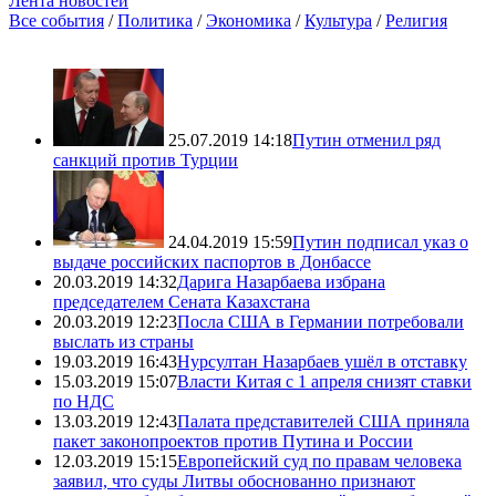
Лента новостей
Все события
/
Политика
/
Экономика
/
Культура
/
Религия
25.07.2019 14:18
Путин отменил ряд
санкций против Турции
24.04.2019 15:59
Путин подписал указ о
выдаче российских паспортов в Донбассе
20.03.2019 14:32
Дарига Назарбаева избрана
председателем Сената Казахстана
20.03.2019 12:23
Посла США в Германии потребовали
выслать из страны
19.03.2019 16:43
Нурсултан Назарбаев ушёл в отставку
15.03.2019 15:07
Власти Китая с 1 апреля снизят ставки
по НДС
13.03.2019 12:43
Палата представителей США приняла
пакет законопроектов против Путина и России
12.03.2019 15:15
Европейский суд по правам человека
заявил, что суды Литвы обоснованно признают