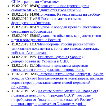
США с ракетами «Томагавк»
19.02.2019 16:49
Сроки серийного производства
самолета МС-21 сдвигаются из-за санкций
19.02.2019 14:06
Полковник Квачков вышел на свободу
18.02.2019 11:43
В России из аптек изымают
французский «Эреспал»
15.02.2019 18:47
Сурков и Бородай провели экстренное
совещание добровольцев
15.02.2019 15:04
Лукашенко объяснил, как далеко готов
идти в объединении с Россией
15.02.2019 13:37
Минобороны России рассекретило
уникальные документы к 30-летию вывода советских
войск из Афганистана
14.02.2019 19:51
Епископа Гедеона (Харона)
депортировали из Украины в США
12.02.2019 15:15
Банкам и приставам запретили
списывать со счетов должников соцвыплаты
11.02.2019 16:06
Обители Святой Горы, Зограф и Дохиар,
вслед за Свято-Пантелеимоновым монастырём, закрыли
ворота перед представителями новой церковной
структуры.
11.02.2019 15:17
На сайте онлайн-петиций Change.org
появилась петиция от "граждан СССР", которые
потребовали от "оккупационных властей России"
признать предпринимателя Эльвиру Агурбаш