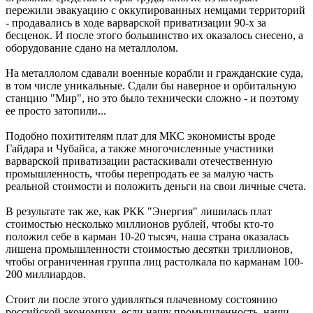
пережили эвакуацию с оккупированных немцами территорий
- продавались в ходе варварской приватизации 90-х за
бесценок. И после этого большинство их оказалось снесено, а
оборудование сдано на металлолом.
На металлолом сдавали военные корабли и гражданские суда,
в том числе уникальные. Сдали бы наверное и орбитальную
станцию "Мир", но это было технически сложно - и поэтому
ее просто затопили...
Подобно похитителям плат для МКС экономисты вроде
Гайдара и Чубайса, а также многочисленные участники
варварской приватизации растаскивали отечественную
промышленность, чтобы перепродать ее за малую часть
реальной стоимости и положить деньги на свои личные счета.
В результате так же, как РКК "Энергия" лишилась плат
стоимостью несколько миллионов рублей, чтобы кто-то
положил себе в карман 10-20 тысяч, наша страна оказалась
лишена промышленности стоимостью десятки триллионов,
чтобы ограниченная группа лиц растолкала по карманам 100-
200 миллиардов.
Стоит ли после этого удивляться плачевному состоянию
российской экономики, если нашу промышленность, наши