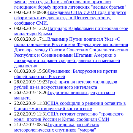
заявил, что суды Литвы обоснованно признают
геноцидом борьбу против литовских "лесных братьев"
09.03.2019 09:46
Гражданам США с 2021 года придется
оформлять визу для въезда в Шенгенскую зону,
сообщают СМИ.
08.03.2019 12:22
Патриарх Варфоломей потребовал себе
монастыри Крыма
05.03.2019 17:11
Владимир Путин подписал Указ «О
приостановлении Российской Федерацией выполнения
Договора между Союзом Советских Социалистических
Республик и Соединенными Штатами Америки о
ликвидации их ракет средней дальности и меньшей
дальности»
01.03.2019 15:50
Лукашенко: Белоруссия не против
общей валюты с Россией
26.02.2019 19:23
Греф признал потерю миллиардов
рублей из-за искусственного интеллекта
26.02.2019 18:26
Грудинина лишили депутатского
мандата
22.02.2019 11:33
США сообщили о решении оставить в
Сирии «миротворческий контингент»
22.02.2019 11:31
США готовят стратегию "троянского
коня" против России и Китая, сообщили СМИ
21.02.2019 08:54
Группировка российских
метеорологических спутников "умерла"