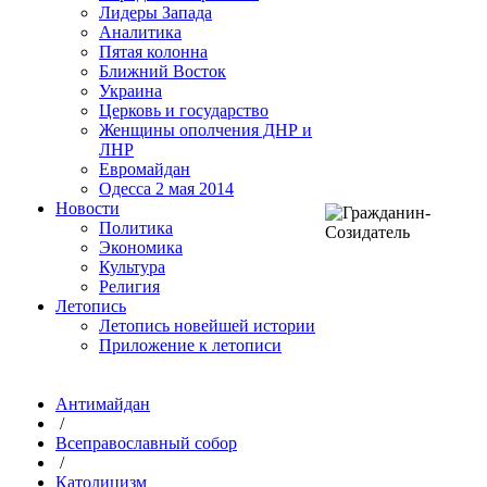
Лидеры Запада
Аналитика
Пятая колонна
Ближний Восток
Украина
Церковь и государство
Женщины ополчения ДНР и
ЛНР
Евромайдан
Одесса 2 мая 2014
Новости
Политика
Экономика
Культура
Религия
Летопись
Летопись новейшей истории
Приложение к летописи
Антимайдан
/
Всеправославный собор
/
Католицизм