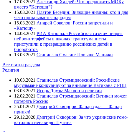
17.03.2021
Александр Халдей: Что предложить МОКу
вместо "Катюши"?
15.03.2021
Платон Беседин: Зияющие низины: кто и для
чего прикрывается народом
15.03.2021
Андрей Соколов: России запретили и
«Катюшу»
14.03.2021
РИА Катюша: «Российская газета» пиарит
нейроинтерфейсы в школах: трансгуманисты
приступили к превращению российских детей в
биороботов
13.03.2021
Станислав Смагин: Повыше Манижи
Все статьи раздела
Религия
10.03.2021
Станислав Стремидловский: Российские
мусульмане конкурируют за внимание Ватикана с РПЦ
03.03.2021
Игорь Друзь: Макрон и религии
12.02.2021
Станислав Стремидловский: Ватикан может
потерять Россию
25.01.2021
Дмитрий Скворцов: Фанар сдал — Фанар
принял!
29.12.2020
Дмитрий Скворцов: За что украинские гомо-
католики ненавидят Путина