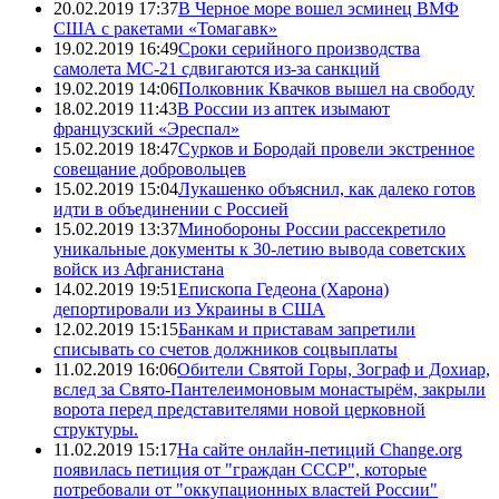
20.02.2019 17:37
В Черное море вошел эсминец ВМФ
США с ракетами «Томагавк»
19.02.2019 16:49
Сроки серийного производства
самолета МС-21 сдвигаются из-за санкций
19.02.2019 14:06
Полковник Квачков вышел на свободу
18.02.2019 11:43
В России из аптек изымают
французский «Эреспал»
15.02.2019 18:47
Сурков и Бородай провели экстренное
совещание добровольцев
15.02.2019 15:04
Лукашенко объяснил, как далеко готов
идти в объединении с Россией
15.02.2019 13:37
Минобороны России рассекретило
уникальные документы к 30-летию вывода советских
войск из Афганистана
14.02.2019 19:51
Епископа Гедеона (Харона)
депортировали из Украины в США
12.02.2019 15:15
Банкам и приставам запретили
списывать со счетов должников соцвыплаты
11.02.2019 16:06
Обители Святой Горы, Зограф и Дохиар,
вслед за Свято-Пантелеимоновым монастырём, закрыли
ворота перед представителями новой церковной
структуры.
11.02.2019 15:17
На сайте онлайн-петиций Change.org
появилась петиция от "граждан СССР", которые
потребовали от "оккупационных властей России"