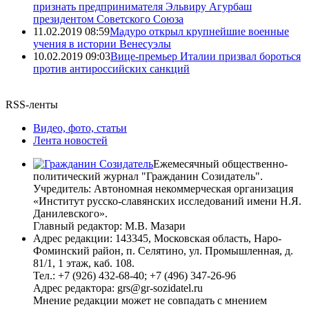
признать предпринимателя Эльвиру Агурбаш
президентом Советского Союза
11.02.2019 08:59
Мадуро открыл крупнейшие военные
учения в истории Венесуэлы
10.02.2019 09:03
Вице-премьер Италии призвал бороться
против антироссийских санкций
RSS-ленты
Видео, фото, статьи
Лента новостей
Ежемесячный общественно-
политический журнал "Гражданин Созидатель".
Учредитель: Автономная некоммерческая организация
«Институт русско-славянских исследований имени Н.Я.
Данилевского».
Главный редактор: М.В. Мазари
Адрес редакции: 143345, Московская область, Наро-
Фоминский район, п. Селятино, ул. Промышленная, д.
81/1, 1 этаж, каб. 108.
Тел.: +7 (926) 432-68-40; +7 (496) 347-26-96
Адрес редактора: grs@gr-sozidatel.ru
Мнение редакции может не совпадать с мнением