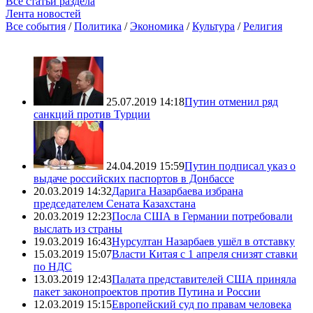
Все статьи раздела
Лента новостей
Все события
/
Политика
/
Экономика
/
Культура
/
Религия
25.07.2019 14:18
Путин отменил ряд
санкций против Турции
24.04.2019 15:59
Путин подписал указ о
выдаче российских паспортов в Донбассе
20.03.2019 14:32
Дарига Назарбаева избрана
председателем Сената Казахстана
20.03.2019 12:23
Посла США в Германии потребовали
выслать из страны
19.03.2019 16:43
Нурсултан Назарбаев ушёл в отставку
15.03.2019 15:07
Власти Китая с 1 апреля снизят ставки
по НДС
13.03.2019 12:43
Палата представителей США приняла
пакет законопроектов против Путина и России
12.03.2019 15:15
Европейский суд по правам человека