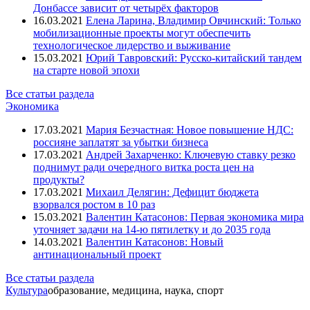
Донбассе зависит от четырёх факторов
16.03.2021
Елена Ларина, Владимир Овчинский: Только
мобилизационные проекты могут обеспечить
технологическое лидерство и выживание
15.03.2021
Юрий Тавровский: Русско-китайский тандем
на старте новой эпохи
Все статьи раздела
Экономика
17.03.2021
Мария Безчастная: Новое повышение НДС:
россияне заплатят за убытки бизнеса
17.03.2021
Андрей Захарченко: Ключевую ставку резко
поднимут ради очередного витка роста цен на
продукты?
17.03.2021
Михаил Делягин: Дефицит бюджета
взорвался ростом в 10 раз
15.03.2021
Валентин Катасонов: Первая экономика мира
уточняет задачи на 14-ю пятилетку и до 2035 года
14.03.2021
Валентин Катасонов: Новый
антинациональный проект
Все статьи раздела
Культура
образование, медицина, наука, спорт