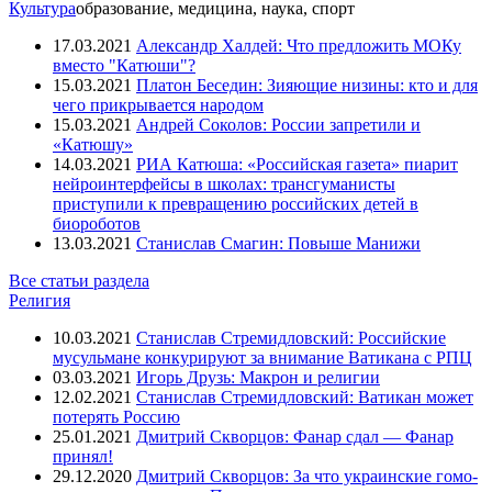
Культура
образование, медицина, наука, спорт
17.03.2021
Александр Халдей: Что предложить МОКу
вместо "Катюши"?
15.03.2021
Платон Беседин: Зияющие низины: кто и для
чего прикрывается народом
15.03.2021
Андрей Соколов: России запретили и
«Катюшу»
14.03.2021
РИА Катюша: «Российская газета» пиарит
нейроинтерфейсы в школах: трансгуманисты
приступили к превращению российских детей в
биороботов
13.03.2021
Станислав Смагин: Повыше Манижи
Все статьи раздела
Религия
10.03.2021
Станислав Стремидловский: Российские
мусульмане конкурируют за внимание Ватикана с РПЦ
03.03.2021
Игорь Друзь: Макрон и религии
12.02.2021
Станислав Стремидловский: Ватикан может
потерять Россию
25.01.2021
Дмитрий Скворцов: Фанар сдал — Фанар
принял!
29.12.2020
Дмитрий Скворцов: За что украинские гомо-