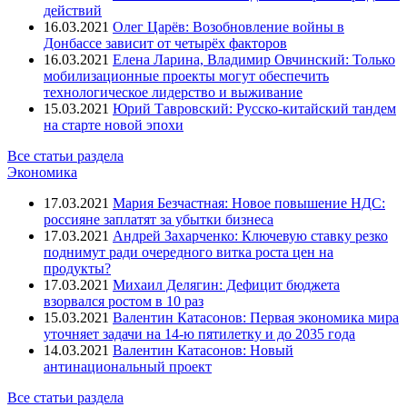
действий
16.03.2021
Олег Царёв: Возобновление войны в
Донбассе зависит от четырёх факторов
16.03.2021
Елена Ларина, Владимир Овчинский: Только
мобилизационные проекты могут обеспечить
технологическое лидерство и выживание
15.03.2021
Юрий Тавровский: Русско-китайский тандем
на старте новой эпохи
Все статьи раздела
Экономика
17.03.2021
Мария Безчастная: Новое повышение НДС:
россияне заплатят за убытки бизнеса
17.03.2021
Андрей Захарченко: Ключевую ставку резко
поднимут ради очередного витка роста цен на
продукты?
17.03.2021
Михаил Делягин: Дефицит бюджета
взорвался ростом в 10 раз
15.03.2021
Валентин Катасонов: Первая экономика мира
уточняет задачи на 14-ю пятилетку и до 2035 года
14.03.2021
Валентин Катасонов: Новый
антинациональный проект
Все статьи раздела