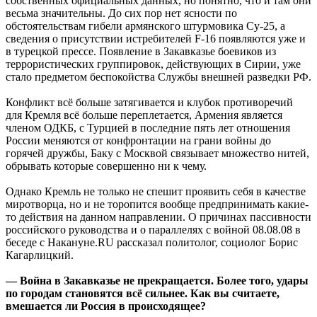
собственных официальных данных, но понятно, что и там они
весьма значительны. До сих пор нет ясности по
обстоятельствам гибели армянского штурмовика Су-25, а
сведения о присутствии истребителей F-16 появляются уже и
в турецкой прессе. Появление в Закавказье боевиков из
террористических группировок, действующих в Сирии, уже
стало предметом беспокойства Службы внешней разведки РФ.
Конфликт всё больше затягивается и клубок противоречий
для Кремля всё больше переплетается, Армения является
членом ОДКБ, с Турцией в последние пять лет отношения
России меняются от конфронтации на грани войны до
горячей дружбы, Баку с Москвой связывает множество нитей,
обрывать которые совершенно ни к чему.
Однако Кремль не только не спешит проявить себя в качестве
миротворца, но и не торопится вообще предпринимать какие-
то действия на данном направлении. О причинах пассивности
российского руководства и о параллелях с войной 08.08.08 в
беседе с Накануне.RU рассказал политолог, социолог Борис
Кагарлицкий.
— Война в Закавказье не прекращается. Более того, удары
по городам становятся всё сильнее. Как вы считаете,
вмешается ли Россия в происходящее?