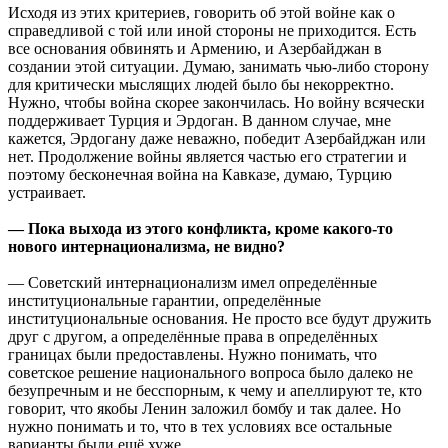
Исходя из этих критериев, говорить об этой войне как о
справедливой с той или иной стороны не приходится. Есть
все основания обвинять и Армению, и Азербайджан в
создании этой ситуации. Думаю, занимать чью-либо сторону
для критически мыслящих людей было бы некорректно.
Нужно, чтобы война скорее закончилась. Но войну всячески
поддерживает Турция и Эрдоган. В данном случае, мне
кажется, Эрдогану даже неважно, победит Азербайджан или
нет. Продолжение войны является частью его стратегии и
поэтому бесконечная война на Кавказе, думаю, Турцию
устраивает.
— Пока выхода из этого конфликта, кроме какого-то
нового интернационализма, не видно?
— Советский интернационализм имел определённые
институциональные гарантии, определённые
институциональные основания. Не просто все будут дружить
друг с другом, а определённые права в определённых
границах были предоставлены. Нужно понимать, что
советское решение национального вопроса было далеко не
безупречным и не бесспорным, к чему и апеллируют те, кто
говорит, что якобы Ленин заложил бомбу и так далее. Но
нужно понимать и то, что в тех условиях все остальные
варианты были ещё хуже.