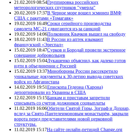
21.02.2019 08:54
Группировка российских
метеорологических спутников "умерла"
20.02.2019 17:37
В Черное море вошел эсминец ВМФ
США с ракетами «Томагавк»
19.02.2019 16:49
Сроки серийного производства
самолета МС-21 сдвигаются из-за санкций
19.02.2019 14:06
Полковник Квачков вышел на свободу
18.02.2019 11:43
В России из аптек изымают
французский «Эреспал»
15.02.2019 18:47
Сурков и Бородай провели экстренное
совещание добровольцев
15.02.2019 15:04
Лукашенко объяснил, как далеко готов
идти в объединении с Россией
15.02.2019 13:37
Минобороны России рассекретило
уникальные документы к 30-летию вывода советских
войск из Афганистана
14.02.2019 19:51
Епископа Гедеона (Харона)
депортировали из Украины в США
12.02.2019 15:15
Банкам и приставам запретили
списывать со счетов должников соцвыплаты
11.02.2019 16:06
Обители Святой Горы, Зограф и Дохиар,
вслед за Свято-Пантелеимоновым монастырём, закрыли
ворота перед представителями новой церковной
структуры.
11.02.2019 15:17
На сайте онлайн-петиций Change.org