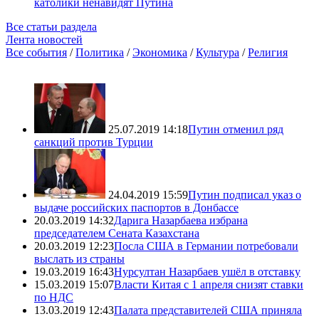
католики ненавидят Путина
Все статьи раздела
Лента новостей
Все события
/
Политика
/
Экономика
/
Культура
/
Религия
25.07.2019 14:18
Путин отменил ряд
санкций против Турции
24.04.2019 15:59
Путин подписал указ о
выдаче российских паспортов в Донбассе
20.03.2019 14:32
Дарига Назарбаева избрана
председателем Сената Казахстана
20.03.2019 12:23
Посла США в Германии потребовали
выслать из страны
19.03.2019 16:43
Нурсултан Назарбаев ушёл в отставку
15.03.2019 15:07
Власти Китая с 1 апреля снизят ставки
по НДС
13.03.2019 12:43
Палата представителей США приняла