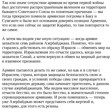
Так или иначе сочувствие армянам во время первой войны
был достаточно распространённым явлением на территории
бывшего Советского Союза по понятным причинам — мы
тогда прекрасно помнили армянские погромы в Баку и
Сумгаите и были все основания доверять позиции Армении,
что если они сейчас не защитят Карабах, то там повторится то
же самое.
А затем мы видим уже иную ситуацию — когда армяне
захватили семь районов Азербайджана. Понятно, что они
старались действовать по образцу Израиля — обменять мир на
территории. Израильтянам это отчасти удалось, когда они
захватили Синай, а затем вернули в обмен на мирный договор
и взаимное признание.
Армяне пытаются делать то же самое, но как и в случае с
Израилем, страна, которая защищала безопасность свою и
своих граждан, в условиях победы сама уже превращается в
оккупационную державу, сама начинает притеснять, в данном
случае азербайджанцев. Мы видим массовое выселение,
отчасти бегство, но это было бегство, в значительной степени
спровоцированное армянами. И роли поменялись — теперь
уже Азербайджан может представить себя жертвой и,
повторяю, для этого есть резоны.