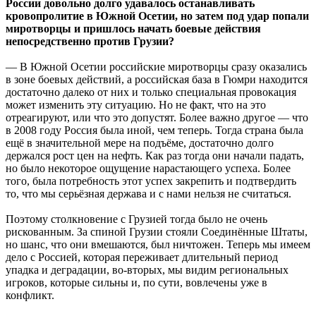
России довольно долго удавалось останавливать
кровопролитие в Южной Осетии, но затем под удар попали
миротворцы и пришлось начать боевые действия
непосредственно против Грузии?
— В Южной Осетии российские миротворцы сразу оказались
в зоне боевых действий, а российская база в Гюмри находится
достаточно далеко от них и только специальная провокация
может изменить эту ситуацию. Но не факт, что на это
отреагируют, или что это допустят. Более важно другое — что
в 2008 году Россия была иной, чем теперь. Тогда страна была
ещё в значительной мере на подъёме, достаточно долго
держался рост цен на нефть. Как раз тогда они начали падать,
но было некоторое ощущение нарастающего успеха. Более
того, была потребность этот успех закрепить и подтвердить
то, что мы серьёзная держава и с нами нельзя не считаться.
Поэтому столкновение с Грузией тогда было не очень
рискованным. За спиной Грузии стояли Соединённые Штаты,
но шанс, что они вмешаются, был ничтожен. Теперь мы имеем
дело с Россией, которая переживает длительный период
упадка и деградации, во-вторых, мы видим региональных
игроков, которые сильны и, по сути, вовлечены уже в
конфликт.