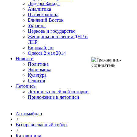
Лидеры Запада
Аналитика
Пятая колонна
Ближний Восток
Украина
Церковь и государство
Женщины ополчения ДНР и
ЛНР
Евромайдан
Одесса 2 мая 2014
Новости
Политика
Экономика
Культура
Религия
Летопись
Летопись новейшей истории
Приложение к летописи
Антимайдан
/
Всеправославный собор
/
Католицизм