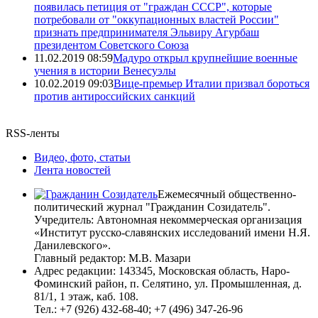
появилась петиция от "граждан СССР", которые
потребовали от "оккупационных властей России"
признать предпринимателя Эльвиру Агурбаш
президентом Советского Союза
11.02.2019 08:59
Мадуро открыл крупнейшие военные
учения в истории Венесуэлы
10.02.2019 09:03
Вице-премьер Италии призвал бороться
против антироссийских санкций
RSS-ленты
Видео, фото, статьи
Лента новостей
Ежемесячный общественно-
политический журнал "Гражданин Созидатель".
Учредитель: Автономная некоммерческая организация
«Институт русско-славянских исследований имени Н.Я.
Данилевского».
Главный редактор: М.В. Мазари
Адрес редакции: 143345, Московская область, Наро-
Фоминский район, п. Селятино, ул. Промышленная, д.
81/1, 1 этаж, каб. 108.
Тел.: +7 (926) 432-68-40; +7 (496) 347-26-96