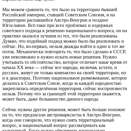
Мы можем сравнить то, что было на территории бывшей
Российской империи, ставшей Советским Союзом, и на
территории распавшейся Австро-Венгрии и позднее
Югославии. Всё-таки при всех проблемах и издержках
советского подхода к решению национального вопроса, он на
практике оказался лучшим из тех, что были реализованы.
Думаю, что подобный подход можно было бы реализовать и
сейчас. Но, во-первых, нельзя дважды войти в один и тот же
поток. Механически повторить то, что было сделано в СССР,
уже невозможно и нужно искать новые решения. Нужно
учитывать то обстоятельство, которое отличает наше время от
начала ХХ века — сейчас все народы, включая, кстати, и
русских, живут не только компактно на своей территории, но
и в диаспорах. Поэтому национальное размежевание, которое
делалось в Советском Союзе, когда за каждой народностью
закреплялась определённая территория, сейчас воспроизвести
нельзя. Потому что за границей этой территории окажется,
может быть, даже большинство данного народа.
Сейчас нужны другие решения, может быть больше похожие
на то, что предлагали австромарксисты в Австро-Венгрии,
когда они говорили, что нужно снять территориальный
вопрос, и национальный вопрос рассматривать как
культурный. Тогда нужно обеспечить национально-