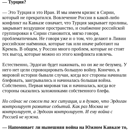
— Турция?
— Это Турция и это Иран. И мы имеем кризис в Сирии,
который не прекратился. Вовлечение России в какой-либо
конфликт на Кавказе означает, что Турция закрывает проливы,
закрывает воздушное пространство, и снабжение российской
группировки в Сирии становится, мягко говоря,
проблематичным. Не говоря уже и о том, что делают в Ливии
российские наёмники, которые так или иначе работают на
Кремль. В общем, у России много проблем, которые не стоят
тех выгод, которые можно из этого конфликта извлечь.
Естественно, Эрдоган будет нажимать, но он же не безумец. У
него нет цели спровоцировать большую войну. Конечно, в
мировой истории бывали случаи, когда все стороны начинали
блефовать, заигрывались и начиналась большая война.
Собственно, Первая мировая так и начиналась, когда все
стороны оказались заложниками собственного блефа.
Но сейчас не совсем та же ситуация, и я думаю, что Эрдоган
контролирует развитие событий. Как раз Москва не
контролирует, а Эрдоган контролирует. И ему война с
Россией не нужна.
— Напоминает ли нынешняя война на Южном Кавказе то,