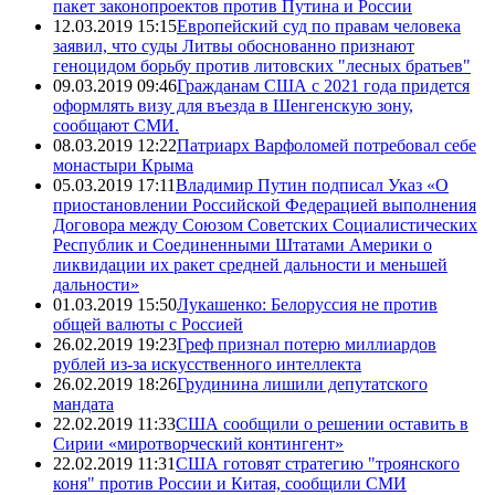
пакет законопроектов против Путина и России
12.03.2019 15:15
Европейский суд по правам человека
заявил, что суды Литвы обоснованно признают
геноцидом борьбу против литовских "лесных братьев"
09.03.2019 09:46
Гражданам США с 2021 года придется
оформлять визу для въезда в Шенгенскую зону,
сообщают СМИ.
08.03.2019 12:22
Патриарх Варфоломей потребовал себе
монастыри Крыма
05.03.2019 17:11
Владимир Путин подписал Указ «О
приостановлении Российской Федерацией выполнения
Договора между Союзом Советских Социалистических
Республик и Соединенными Штатами Америки о
ликвидации их ракет средней дальности и меньшей
дальности»
01.03.2019 15:50
Лукашенко: Белоруссия не против
общей валюты с Россией
26.02.2019 19:23
Греф признал потерю миллиардов
рублей из-за искусственного интеллекта
26.02.2019 18:26
Грудинина лишили депутатского
мандата
22.02.2019 11:33
США сообщили о решении оставить в
Сирии «миротворческий контингент»
22.02.2019 11:31
США готовят стратегию "троянского
коня" против России и Китая, сообщили СМИ