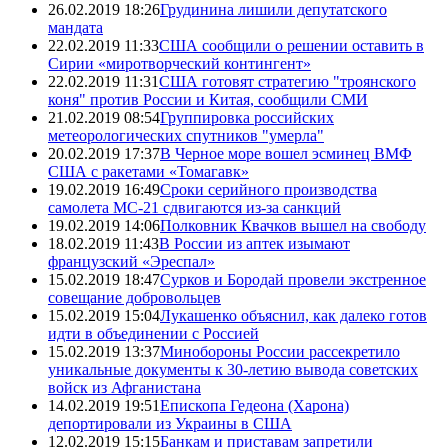
26.02.2019 18:26
Грудинина лишили депутатского
мандата
22.02.2019 11:33
США сообщили о решении оставить в
Сирии «миротворческий контингент»
22.02.2019 11:31
США готовят стратегию "троянского
коня" против России и Китая, сообщили СМИ
21.02.2019 08:54
Группировка российских
метеорологических спутников "умерла"
20.02.2019 17:37
В Черное море вошел эсминец ВМФ
США с ракетами «Томагавк»
19.02.2019 16:49
Сроки серийного производства
самолета МС-21 сдвигаются из-за санкций
19.02.2019 14:06
Полковник Квачков вышел на свободу
18.02.2019 11:43
В России из аптек изымают
французский «Эреспал»
15.02.2019 18:47
Сурков и Бородай провели экстренное
совещание добровольцев
15.02.2019 15:04
Лукашенко объяснил, как далеко готов
идти в объединении с Россией
15.02.2019 13:37
Минобороны России рассекретило
уникальные документы к 30-летию вывода советских
войск из Афганистана
14.02.2019 19:51
Епископа Гедеона (Харона)
депортировали из Украины в США
12.02.2019 15:15
Банкам и приставам запретили