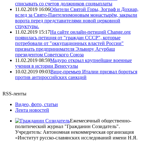
списывать со счетов должников соцвыплаты
11.02.2019 16:06
Обители Святой Горы, Зограф и Дохиар,
вслед за Свято-Пантелеимоновым монастырём, закрыли
ворота перед представителями новой церковной
структуры.
11.02.2019 15:17
На сайте онлайн-петиций Change.org
появилась петиция от "граждан СССР", которые
потребовали от "оккупационных властей России"
признать предпринимателя Эльвиру Агурбаш
президентом Советского Союза
11.02.2019 08:59
Мадуро открыл крупнейшие военные
учения в истории Венесуэлы
10.02.2019 09:03
Вице-премьер Италии призвал бороться
против антироссийских санкций
RSS-ленты
Видео, фото, статьи
Лента новостей
Ежемесячный общественно-
политический журнал "Гражданин Созидатель".
Учредитель: Автономная некоммерческая организация
«Институт русско-славянских исследований имени Н.Я.