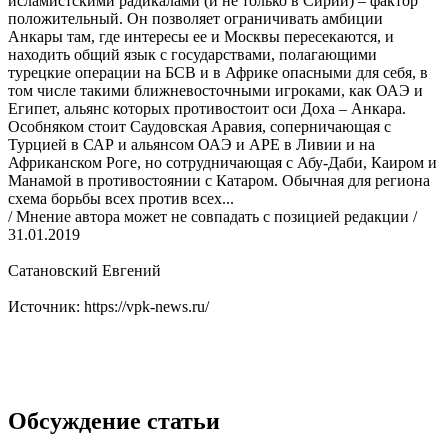
исламистскими радикалами (и не только в Сирии) – фактор
положительный. Он позволяет ограничивать амбиции
Анкары там, где интересы ее и Москвы пересекаются, и
находить общий язык с государствами, полагающими
турецкие операции на БСВ и в Африке опасными для себя, в
том числе такими ближневосточными игроками, как ОАЭ и
Египет, альянс которых противостоит оси Доха – Анкара.
Особняком стоит Саудовская Аравия, соперничающая с
Турцией в САР и альянсом ОАЭ и АРЕ в Ливии и на
Африканском Роге, но сотрудничающая с Абу-Даби, Каиром и
Манамой в противостоянии с Катаром. Обычная для региона
схема борьбы всех против всех...
/ Мнение автора может не совпадать с позицией редакции /
31.01.2019
Сатановский Евгений
Источник: https://vpk-news.ru/
Обсуждение статьи