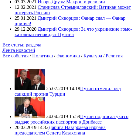
03.03.2021
Игорь Друзь: Макрон и религии
12.02.2021
Станислав Стремидловский: Ватикан может
потерять Россию
25.01.2021
Дмитрий Скворцов: Фанар сдал — Фанар
принял!
29.12.2020
Дмитрий Скворцов: За что украинские гомо-
католики ненавидят Путина
Все статьи раздела
Лента новостей
Все события
/
Политика
/
Экономика
/
Культура
/
Религия
25.07.2019 14:18
Путин отменил ряд
санкций против Турции
24.04.2019 15:59
Путин подписал указ о
выдаче российских паспортов в Донбассе
20.03.2019 14:32
Дарига Назарбаева избрана
председателем Сената Казахстана