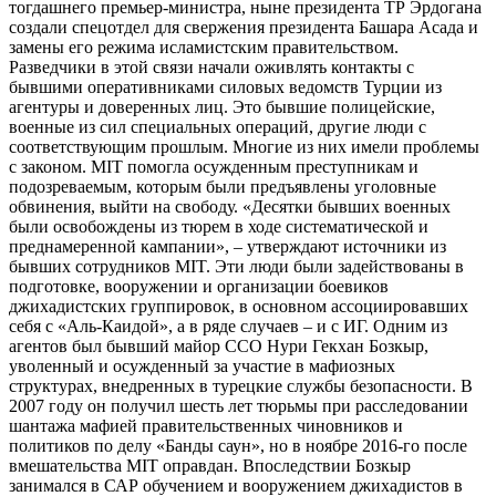
тогдашнего премьер-министра, ныне президента ТР Эрдогана
создали спецотдел для свержения президента Башара Асада и
замены его режима исламистским правительством.
Разведчики в этой связи начали оживлять контакты с
бывшими оперативниками силовых ведомств Турции из
агентуры и доверенных лиц. Это бывшие полицейские,
военные из сил специальных операций, другие люди с
соответствующим прошлым. Многие из них имели проблемы
с законом. MIT помогла осужденным преступникам и
подозреваемым, которым были предъявлены уголовные
обвинения, выйти на свободу. «Десятки бывших военных
были освобождены из тюрем в ходе систематической и
преднамеренной кампании», – утверждают источники из
бывших сотрудников MIT. Эти люди были задействованы в
подготовке, вооружении и организации боевиков
джихадистских группировок, в основном ассоциировавших
себя с «Аль-Каидой», а в ряде случаев – и с ИГ. Одним из
агентов был бывший майор ССО Нури Гекхан Бозкыр,
уволенный и осужденный за участие в мафиозных
структурах, внедренных в турецкие службы безопасности. В
2007 году он получил шесть лет тюрьмы при расследовании
шантажа мафией правительственных чиновников и
политиков по делу «Банды саун», но в ноябре 2016-го после
вмешательства MIT оправдан. Впоследствии Бозкыр
занимался в САР обучением и вооружением джихадистов в