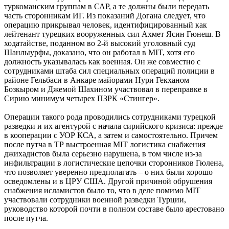
туркоманским группам в САР, а те должны были передать
часть сторонникам ИГ. Из показаний Догана следует, что
операцию прикрывал человек, идентифицированный как
лейтенант турецких вооруженных сил Ахмет Ясин Гюнеш. В
ходатайстве, поданном во 2-й высокий уголовный суд
Шанлыурфы, доказано, что он работал в MIT, хотя его
должность указывалась как военная. Он же совместно с
сотрудниками штаба сил специальных операций полиции в
районе Гельбаси в Анкаре майорами Нури Гекханом
Бозкыром и Джемой Шахином участвовал в переправке в
Сирию минимум четырех ПЗРК «Стингер».
Операции такого рода проводились сотрудниками турецкой
разведки и их агентурой с начала сирийского кризиса: прежде
в кооперации с УОР КСА, а затем и самостоятельно. Причем
после путча в ТР выстроенная MIT логистика снабжения
джихадистов была серьезно нарушена, в том числе из-за
инфильтрации в логистические цепочки сторонников Гюлена,
что позволяет уверенно предполагать – о них были хорошо
осведомлены и в ЦРУ США. Другой причиной обрушения
снабжения исламистов было то, что в деле помимо MIT
участвовали сотрудники военной разведки Турции,
руководство которой почти в полном составе было арестовано
после путча.