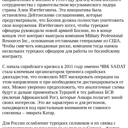
сотрудничества с правительством мусульманского лидера
страны Алии Изетбеговича. Эта инициатива была
остановлена Дейтонскими соглашениями, которые
предусматривали, что Босния должна полностью уничтожить
свои вооружения. Изетбегович хотел, чтобы турецкие
офицеры руководили новой армией Боснии, но в конце
концов этот контракт выиграла компания Military Professional
Resources Inc., основанная отставными генералами из США.
Чтобы смягчить имиджевые риски, компания тогда наняла
нескольких турецких офицеров для работы по боснийскому
контракту.
С начала сирийского кризиса в 2011 году именно ЧВК SADAT
стала ключевым организатором тренинга сирийских
джихадистов, что позволяло MIT маскировать операции на
этом направлении и при необходимости дистанцироваться от
них. Можно уверенно предположить, что аналогичные схемы
будут и дальше применяться Турцией в тех районах БСВ
(включая Африканский Рог), которые Анкара полагает зоной
своих интересов. Это же характерно и для регионов,
находящихся под пристальным вниманием ее главного
союзника – эмирата Катар.
Для России ослабление турецких силовиков и их связка с