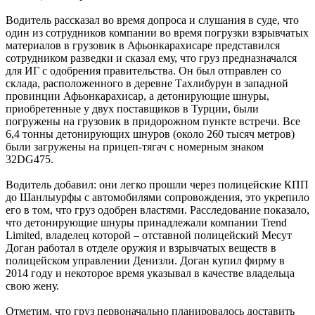
Водитель рассказал во время допроса и слушания в суде, что
один из сотрудников компании во время погрузки взрывчатых
материалов в грузовик в Афьонкарахисаре представился
сотрудником разведки и сказал ему, что груз предназначался
для ИГ с одобрения правительства. Он был отправлен со
склада, расположенного в деревне Тахлибурун в западной
провинции Афьонкарахисар, а детонирующие шнуры,
приобретенные у двух поставщиков в Турции, были
погружены на грузовик в придорожном пункте встречи. Все
6,4 тонны детонирующих шнуров (около 260 тысяч метров)
были загружены на прицеп-тягач с номерным знаком
32DG475.
Водитель добавил: они легко прошли через полицейские КПП
до Шанлыурфы с автомобилями сопровождения, это укрепило
его в том, что груз одобрен властями. Расследование показало,
что детонирующие шнуры принадлежали компании Trend
Limited, владелец которой – отставной полицейский Месут
Доган работал в отделе оружия и взрывчатых веществ в
полицейском управлении Денизли. Доган купил фирму в
2014 году и некоторое время указывал в качестве владельца
свою жену.
Отметим, что груз первоначально планировалось доставить