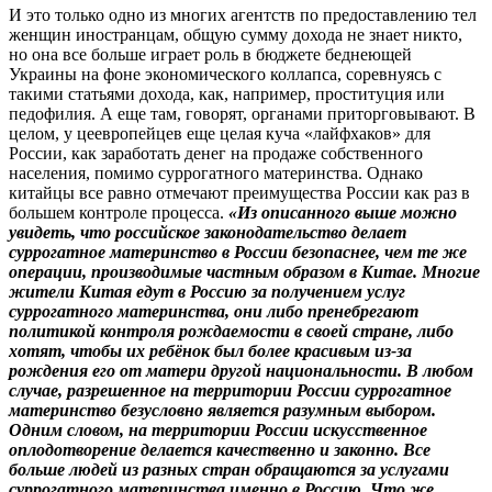
И это только одно из многих агентств по предоставлению тел
женщин иностранцам, общую сумму дохода не знает никто,
но она все больше играет роль в бюджете беднеющей
Украины на фоне экономического коллапса, соревнуясь с
такими статьями дохода, как, например, проституция или
педофилия. А еще там, говорят, органами приторговывают. В
целом, у цеевропейцев еще целая куча «лайфхаков» для
России, как заработать денег на продаже собственного
населения, помимо суррогатного материнства. Однако
китайцы все равно отмечают преимущества России как раз в
большем контроле процесса.
«Из описанного выше можно
увидеть, что российское законодательство делает
суррогатное материнство в России безопаснее, чем те же
операции, производимые частным образом в Китае. Многие
жители Китая едут в Россию за получением услуг
суррогатного материнства, они либо пренебрегают
политикой контроля рождаемости в своей стране, либо
хотят, чтобы их ребёнок был более красивым из-за
рождения его от матери другой национальности. В любом
случае, разрешенное на территории России суррогатное
материнство безусловно является разумным выбором.
Одним словом, на территории России искусственное
оплодотворение делается качественно и законно. Все
больше людей из разных стран обращаются за услугами
суррогатного материнства именно в Россию. Что же