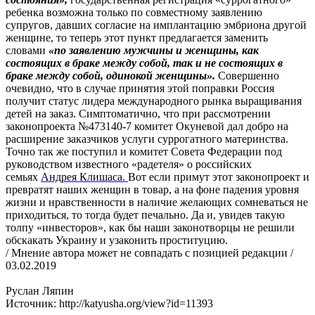
ребенка возможна только по совместному заявлению
супругов, давших согласие на имплантацию эмбриона другой
женщине, то теперь этот пункт предлагается заменить
словами
«по заявлению мужчины и женщины, как
состоящих в браке между собой, так и не состоящих в
браке между собой, одинокой женщины».
Совершенно
очевидно, что в случае принятия этой поправки Россия
получит статус лидера международного рынка выращивания
детей на заказ. Симптоматично, что при рассмотрении
законопроекта №473140-7 комитет Окуневой дал добро на
расширение заказчиков услуги суррогатного материнства.
Точно так же поступил и комитет Совета Федерации под
руководством известного «радетеля» о российских
семьях
Андрея Клишаса.
Вот если примут этот законопроект и
превратят наших женщин в товар, а на фоне падения уровня
жизни и нравственности в наличие желающих сомневаться не
приходиться, то тогда будет печально. Да и, увидев такую
толпу «инвесторов», как бы наши законотворцы не решили
обскакать Украину и узаконить проституцию.
/ Мнение автора может не совпадать с позицией редакции /
03.02.2019
Руслан Ляпин
Источник: http://katyusha.org/view?id=11393