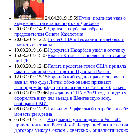
24.04.2019 15:59
Путин подписал указ о
выдаче российских паспортов в Донбассе
20.03.2019 14:32
Дарига Назарбаева избрана
председателем Сената Казахстана
20.03.2019 12:23
Посла США в Германии потребовали
выслать из страны
19.03.2019 16:43
Нурсултан Назарбаев ушёл в отставку
15.03.2019 15:07
Власти Китая с 1 апреля снизят ставки
по НДС
13.03.2019 12:43
Палата представителей США приняла
пакет законопроектов против Путина и России
12.03.2019 15:15
Европейский суд по правам человека
заявил, что суды Литвы обоснованно признают
геноцидом борьбу против литовских "лесных братьев"
09.03.2019 09:46
Гражданам США с 2021 года придется
оформлять визу для въезда в Шенгенскую зону,
сообщают СМИ.
08.03.2019 12:22
Патриарх Варфоломей потребовал себе
монастыри Крыма
05.03.2019 17:11
Владимир Путин подписал Указ «О
приостановлении Российской Федерацией выполнения
Договора между Союзом Советских Социалистических