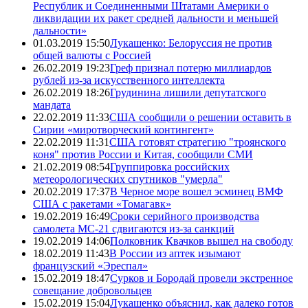
Республик и Соединенными Штатами Америки о
ликвидации их ракет средней дальности и меньшей
дальности»
01.03.2019 15:50
Лукашенко: Белоруссия не против
общей валюты с Россией
26.02.2019 19:23
Греф признал потерю миллиардов
рублей из-за искусственного интеллекта
26.02.2019 18:26
Грудинина лишили депутатского
мандата
22.02.2019 11:33
США сообщили о решении оставить в
Сирии «миротворческий контингент»
22.02.2019 11:31
США готовят стратегию "троянского
коня" против России и Китая, сообщили СМИ
21.02.2019 08:54
Группировка российских
метеорологических спутников "умерла"
20.02.2019 17:37
В Черное море вошел эсминец ВМФ
США с ракетами «Томагавк»
19.02.2019 16:49
Сроки серийного производства
самолета МС-21 сдвигаются из-за санкций
19.02.2019 14:06
Полковник Квачков вышел на свободу
18.02.2019 11:43
В России из аптек изымают
французский «Эреспал»
15.02.2019 18:47
Сурков и Бородай провели экстренное
совещание добровольцев
15.02.2019 15:04
Лукашенко объяснил, как далеко готов