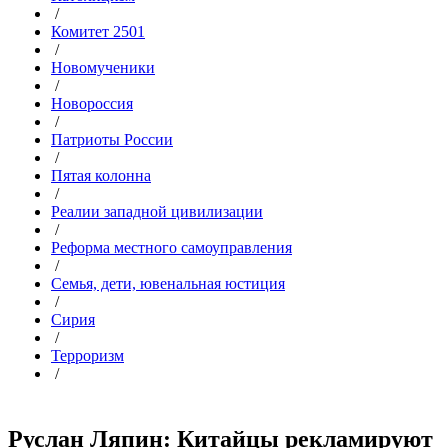
/
Комитет 2501
/
Новомученики
/
Новороссия
/
Патриоты России
/
Пятая колонна
/
Реалии западной цивилизации
/
Реформа местного самоуправления
/
Семья, дети, ювенальная юстиция
/
Сирия
/
Терроризм
/
Руслан Ляпин: Китайцы рекламируют