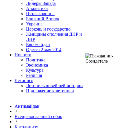
Лидеры Запада
Аналитика
Пятая колонна
Ближний Восток
Украина
Церковь и государство
Женщины ополчения ДНР и
ЛНР
Евромайдан
Одесса 2 мая 2014
Новости
Политика
Экономика
Культура
Религия
Летопись
Летопись новейшей истории
Приложение к летописи
Антимайдан
/
Всеправославный собор
/
Католицизм