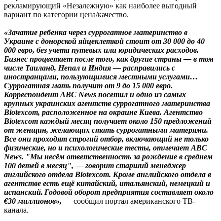
рекламирующий «Незалежную» как наиболее выгодный
вариант
по категории цена/качество.
«Зачатие ребенка через суррогатное материнство в
Украине с донорской яйцеклеткой стоит от 30 000 до 40
000 евро, без учета путевых или юридических расходов.
Бизнес процветает после того, как другие страны — в том
числе Таиланд, Непал и Индия — расправились с
иностранцами, пользующимися местными услугами…
Суррогатная мать получит от 9 до 15 000 евро.
Корреспондент ABC News посетил и одно из самых
крупных украинских агентств суррогатного материнства
Biotexcom, расположенное на окраине Киева. Агентство
Biotexcom каждый месяц получает около 150 предложений
от женщин, желающих стать суррогатными матерями.
Все они проходят строгий отбор, включающий не только
физические, но и психологические тесты, отмечает ABC
News. "Мы несём ответственность за рождение в среднем
100 детей в месяц", — говорит старший менеджер
английского отдела Biotexcom. Кроме английского отдела в
агентстве есть ещё китайский, итальянский, немецкий и
испанский. Годовой оборот предприятия составляет около
€30 миллионов»,
— сообщил портал американского ТВ-
канала.