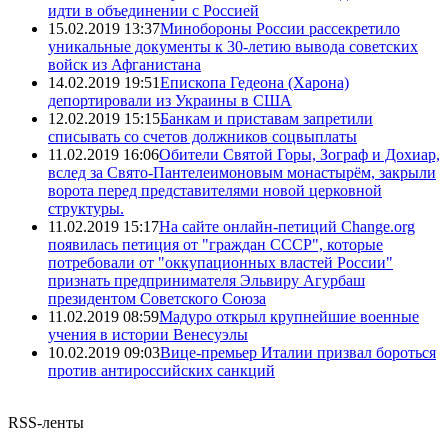
идти в объединении с Россией
15.02.2019 13:37
Минобороны России рассекретило
уникальные документы к 30-летию вывода советских
войск из Афганистана
14.02.2019 19:51
Епископа Гедеона (Харона)
депортировали из Украины в США
12.02.2019 15:15
Банкам и приставам запретили
списывать со счетов должников соцвыплаты
11.02.2019 16:06
Обители Святой Горы, Зограф и Дохиар,
вслед за Свято-Пантелеимоновым монастырём, закрыли
ворота перед представителями новой церковной
структуры.
11.02.2019 15:17
На сайте онлайн-петиций Change.org
появилась петиция от "граждан СССР", которые
потребовали от "оккупационных властей России"
признать предпринимателя Эльвиру Агурбаш
президентом Советского Союза
11.02.2019 08:59
Мадуро открыл крупнейшие военные
учения в истории Венесуэлы
10.02.2019 09:03
Вице-премьер Италии призвал бороться
против антироссийских санкций
RSS-ленты