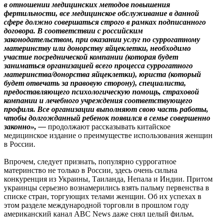
в отношении медицинских методов повышения
фертильности, все медицинское обслуживание в данной
сфере должно совершаться строго в рамках подписанного
договора. В соответствии с российским
законодательством, при оказании услуг по суррогатному
материнству или донорству яйцеклетки, необходимо
участие посреднической компании (которая будет
заниматься организацией всего процесса суррогатного
материнства/донорства яйцеклетки), юриста (который
будет отвечать за правовую сторону), специалиста,
предоставляющего психологическую помощь, страховой
компании и лечебного учреждения соответствующего
профиля. Все организации выполняют свою часть работы,
чтобы долгожданный ребенок появился в семье совершенно
законно», —
продолжают рассказывать китайское
медицинское издание о преимуществе использования женщин
в России.
Впрочем, следует признать, популярно суррогатное
материнство не только в России, здесь очень сильна
конкуренция из Украины, Таиланда, Непала и Индии. Притом
украинцы серьезно вознамерились взять пальму первенства в
списке стран, торгующих телами женщин. Об их успехах в
этом разделе международной торговли в прошлом году
американский канал ABC News даже снял целый фильм,