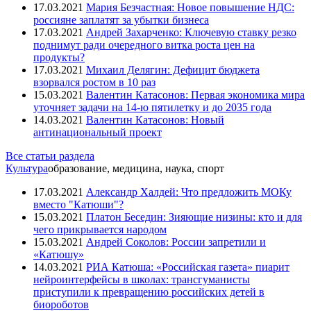
17.03.2021
Мария Безчастная: Новое повышение НДС:
россияне заплатят за убытки бизнеса
17.03.2021
Андрей Захарченко: Ключевую ставку резко
поднимут ради очередного витка роста цен на
продукты?
17.03.2021
Михаил Делягин: Дефицит бюджета
взорвался ростом в 10 раз
15.03.2021
Валентин Катасонов: Первая экономика мира
уточняет задачи на 14-ю пятилетку и до 2035 года
14.03.2021
Валентин Катасонов: Новый
антинациональный проект
Все статьи раздела
Культура
образование, медицина, наука, спорт
17.03.2021
Александр Халдей: Что предложить МОКу
вместо "Катюши"?
15.03.2021
Платон Беседин: Зияющие низины: кто и для
чего прикрывается народом
15.03.2021
Андрей Соколов: России запретили и
«Катюшу»
14.03.2021
РИА Катюша: «Российская газета» пиарит
нейроинтерфейсы в школах: трансгуманисты
приступили к превращению российских детей в
биороботов