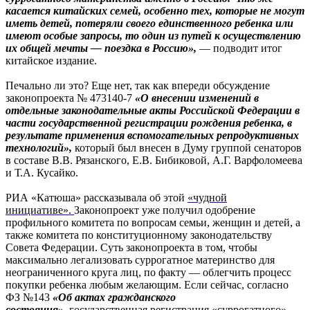
касается китайских семей, особенно тех, которые не могут
иметь детей, потеряли своего единственного ребенка или
имеют особые запросы, то один из путей к осуществлению
их общей мечты — поездка в Россию»,
— подводит итог
китайское издание.
Печально ли это? Еще нет, так как впереди обсуждение
законопроекта № 473140-7
«О внесении изменений в
отдельные законодательные акты Российской Федерации в
части государственной регистрации рождения ребенка, в
результате применения вспомогательных репродуктивных
технологий»,
который был внесен в Думу группой сенаторов
в составе В.В. Рязанского, Е.В. Бибиковой, А.Г. Варфоломеева
и Т.А. Кусайко.
РИА «Катюша» рассказывала об этой
«чудной
инициативе».
Законопроект уже получил одобрение
профильного комитета по вопросам семьи, женщин и детей, а
также комитета по конституционному законодательству
Совета Федерации. Суть законопроекта в том, чтобы
максимально легализовать суррогатное материнство для
неограниченного круга лиц, по факту — облегчить процесс
покупки ребенка любым желающим. Если сейчас, согласно
ФЗ №143
«Об актах гражданского
состояния»,
государственная регистрация «суррогатного»