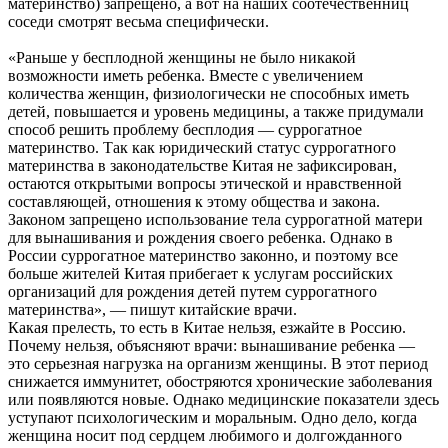
материнство) запрещено, а вот на наших соотечественниц
соседи смотрят весьма специфически.
«Раньше у бесплодной женщины не было никакой
возможности иметь ребенка. Вместе с увеличением
количества женщин, физиологически не способных иметь
детей, повышается и уровень медицины, а также придумали
способ решить проблему бесплодия — суррогатное
материнство. Так как юридический статус суррогатного
материнства в законодательстве Китая не зафиксирован,
остаются открытыми вопросы этической и нравственной
составляющей, отношения к этому общества и закона.
Законом запрещено использование тела суррогатной матери
для вынашивания и рождения своего ребенка. Однако в
России суррогатное материнство законно, и поэтому все
больше жителей Китая прибегает к услугам российских
организаций для рождения детей путем суррогатного
материнства», — пишут китайские врачи.
Какая прелесть, то есть в Китае нельзя, езжайте в Россию.
Почему нельзя, объясняют врачи: вынашивание ребенка —
это серьезная нагрузка на организм женщины. В этот период
снижается иммунитет, обостряются хронические заболевания
или появляются новые. Однако медицинские показатели здесь
уступают психологическим и моральным. Одно дело, когда
женщина носит под сердцем любимого и долгожданного