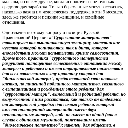
малыша, и совсем другое, когда использует свое тело как
средство для заработка. Только беременные могут рассказать,
насколько важна им человеческая поддержка в эти 9 месяцев,
здесь же гробится и психика женщины, и семейные
отношения.
Однозначна по этому вопросу и позиция Русской
Православной Церкви:
«"Суррогатное материнство"
травмирует как вынашивающую женщину, материнские
чувства которой попираются, так и дитя, которое
впоследствии может испытывать кризис самосознания.
Кроме того, практика "суррогатного материнства"
разрушает полноценные естественные отношения между
матерью и ребенком и имеет отрицательные последствия
для всех вовлеченных в эту практику сторон: для
"биологической матери", предоставившей свои половые
клетки, но лишенной подлинного материнства, связанного
с вынашиванием и рождением этого ребенка; для
"суррогатной матери", выносившей и родившей ребенка, но
вынужденной с ним расстаться, как только он отделился
от материнской утробы; для самого ребенка, который
вместо полноценной матери либо имеет двух
неполноценных матерей, либо не имеет ни одной (как в
случае с одиноким мужчиной, пожелавшим иметь
"биологическое потомство"); наконец, для общества, в