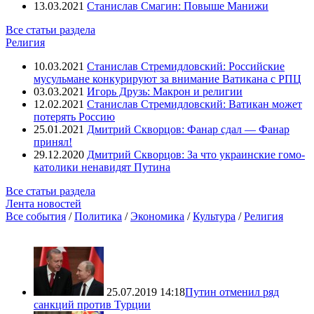
13.03.2021
Станислав Смагин: Повыше Манижи
Все статьи раздела
Религия
10.03.2021
Станислав Стремидловский: Российские
мусульмане конкурируют за внимание Ватикана с РПЦ
03.03.2021
Игорь Друзь: Макрон и религии
12.02.2021
Станислав Стремидловский: Ватикан может
потерять Россию
25.01.2021
Дмитрий Скворцов: Фанар сдал — Фанар
принял!
29.12.2020
Дмитрий Скворцов: За что украинские гомо-
католики ненавидят Путина
Все статьи раздела
Лента новостей
Все события
/
Политика
/
Экономика
/
Культура
/
Религия
25.07.2019 14:18
Путин отменил ряд
санкций против Турции