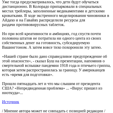
Уже тогда предусматривалось, что дети будут обучаться
дистанционно. В Колорадо припарковали в специальных
местах трейлеры, заполненные медикаментами и детскими
кроватками. В ходе экстренного моделирования чиновники в
Айдахо и на Гавайях распределили ресурсы для
раздачи противовирусных таблеток.
Но при всей креативности и амбициях, год спустя почти
половина штатов не потратила ни одного цента из своих
собственных денег на готовность, субсидируемую
Вашингтоном. А затем вовсе тихо похоронили эту затею.
«Нашей стране было дано справедливое предупреждение об
этой опасности», - сказал Буш на презентации, напомнив о
смертельной вспышке пандемии 1918 года и птичьего гриппа,
которая затем распространилась за границу. У американцев
есть «время для подготовки».
Прошло пятнадцать лет и что мы слышим от президента
США? «Непредвиденная проблема» ... «Вирус пришел из
ниоткуда»...
Источник
/ Мнение автора может не совпадать с позицией редакции /