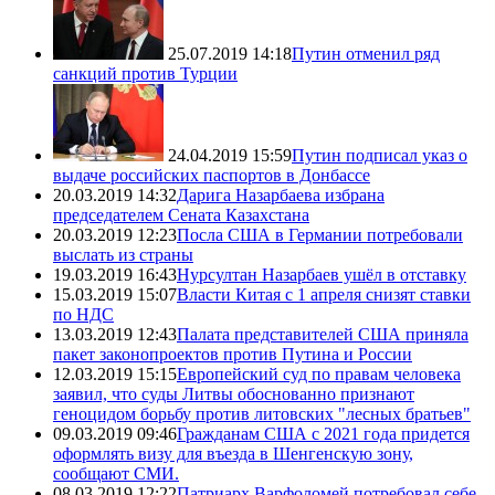
25.07.2019 14:18
Путин отменил ряд
санкций против Турции
24.04.2019 15:59
Путин подписал указ о
выдаче российских паспортов в Донбассе
20.03.2019 14:32
Дарига Назарбаева избрана
председателем Сената Казахстана
20.03.2019 12:23
Посла США в Германии потребовали
выслать из страны
19.03.2019 16:43
Нурсултан Назарбаев ушёл в отставку
15.03.2019 15:07
Власти Китая с 1 апреля снизят ставки
по НДС
13.03.2019 12:43
Палата представителей США приняла
пакет законопроектов против Путина и России
12.03.2019 15:15
Европейский суд по правам человека
заявил, что суды Литвы обоснованно признают
геноцидом борьбу против литовских "лесных братьев"
09.03.2019 09:46
Гражданам США с 2021 года придется
оформлять визу для въезда в Шенгенскую зону,
сообщают СМИ.
08.03.2019 12:22
Патриарх Варфоломей потребовал себе