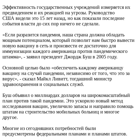
Эффективность государственных учреждений измеряется их
предвидением и их реакцией на угрозы. Руководство
США видели это 15 лет назад, но как показали последние
события власти до сих пор ничего не сделали.
«Если разразится пандемия, наша страна должна обладать
мощным потенциалом, который позволит нам быстро вывести
новую вакцину в сеть и произвести ее достаточно для
иммунизации каждого американца против пандемического
штамма», - заявил президент Джордж Буш в 2005 году.
Основной целью было «обеспечить каждому американцу
вакцину на случай пандемии, независимо от того, что это за
вирус», - сказал Майкл Ливитт, тогдашний министр
здравоохранения и социальных служб.
Буш объявил о миллиардах долларов на широкомасштабный
план против такой пандемии. Это ускорило новый метод
исследования вакцин, увеличило запасы и направило помощь
штатам на строительство мобильных больниц и многое
другое.
Многие из сегодняшних потребностей были
предусмотрены федеральными планами и планами штатов.