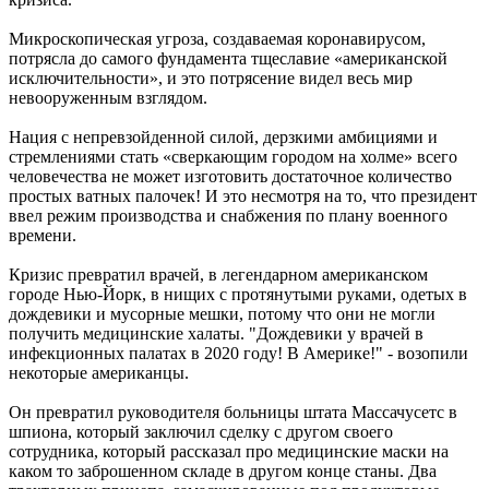
Микроскопическая угроза, создаваемая коронавирусом,
потрясла до самого фундамента тщеславие «американской
исключительности», и это потрясение видел весь мир
невооруженным взглядом.
Нация с непревзойденной силой, дерзкими амбициями и
стремлениями стать «сверкающим городом на холме» всего
человечества не может изготовить достаточное количество
простых ватных палочек! И это несмотря на то, что президент
ввел режим производства и снабжения по плану военного
времени.
Кризис превратил врачей, в легендарном американском
городе Нью-Йорк, в нищих с протянутыми руками, одетых в
дождевики и мусорные мешки, потому что они не могли
получить медицинские халаты. "Дождевики у врачей в
инфекционных палатах в 2020 году! В Америке!" - возопили
некоторые американцы.
Он превратил руководителя больницы штата Массачусетс в
шпиона, который заключил сделку с другом своего
сотрудника, который рассказал про медицинские маски на
каком то заброшенном складе в другом конце станы. Два