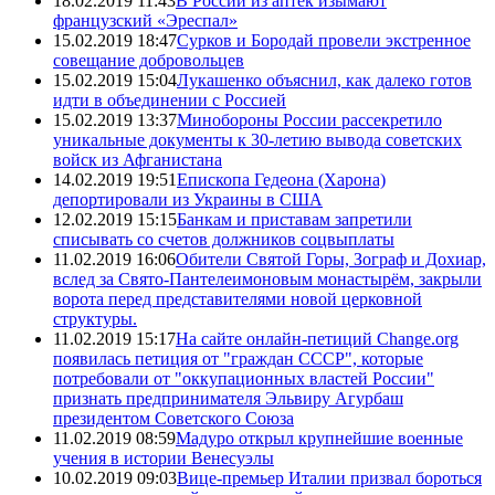
18.02.2019 11:43
В России из аптек изымают
французский «Эреспал»
15.02.2019 18:47
Сурков и Бородай провели экстренное
совещание добровольцев
15.02.2019 15:04
Лукашенко объяснил, как далеко готов
идти в объединении с Россией
15.02.2019 13:37
Минобороны России рассекретило
уникальные документы к 30-летию вывода советских
войск из Афганистана
14.02.2019 19:51
Епископа Гедеона (Харона)
депортировали из Украины в США
12.02.2019 15:15
Банкам и приставам запретили
списывать со счетов должников соцвыплаты
11.02.2019 16:06
Обители Святой Горы, Зограф и Дохиар,
вслед за Свято-Пантелеимоновым монастырём, закрыли
ворота перед представителями новой церковной
структуры.
11.02.2019 15:17
На сайте онлайн-петиций Change.org
появилась петиция от "граждан СССР", которые
потребовали от "оккупационных властей России"
признать предпринимателя Эльвиру Агурбаш
президентом Советского Союза
11.02.2019 08:59
Мадуро открыл крупнейшие военные
учения в истории Венесуэлы
10.02.2019 09:03
Вице-премьер Италии призвал бороться