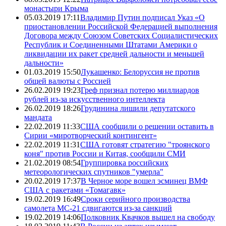
монастыри Крыма
05.03.2019 17:11
Владимир Путин подписал Указ «О
приостановлении Российской Федерацией выполнения
Договора между Союзом Советских Социалистических
Республик и Соединенными Штатами Америки о
ликвидации их ракет средней дальности и меньшей
дальности»
01.03.2019 15:50
Лукашенко: Белоруссия не против
общей валюты с Россией
26.02.2019 19:23
Греф признал потерю миллиардов
рублей из-за искусственного интеллекта
26.02.2019 18:26
Грудинина лишили депутатского
мандата
22.02.2019 11:33
США сообщили о решении оставить в
Сирии «миротворческий контингент»
22.02.2019 11:31
США готовят стратегию "троянского
коня" против России и Китая, сообщили СМИ
21.02.2019 08:54
Группировка российских
метеорологических спутников "умерла"
20.02.2019 17:37
В Черное море вошел эсминец ВМФ
США с ракетами «Томагавк»
19.02.2019 16:49
Сроки серийного производства
самолета МС-21 сдвигаются из-за санкций
19.02.2019 14:06
Полковник Квачков вышел на свободу