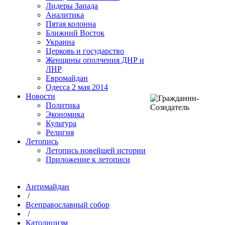
Лидеры Запада
Аналитика
Пятая колонна
Ближний Восток
Украина
Церковь и государство
Женщины ополчения ДНР и
ЛНР
Евромайдан
Одесса 2 мая 2014
Новости
Политика
Экономика
Культура
Религия
Летопись
Летопись новейшей истории
Приложение к летописи
Антимайдан
/
Всеправославный собор
/
Католицизм