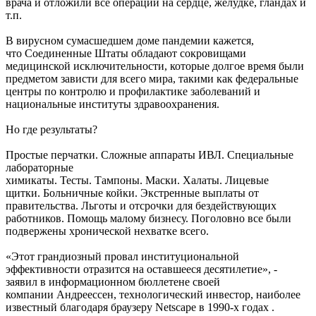
врача и отложили все операции на сердце, желудке, гландах и
т.п.
В вирусном сумасшедшем доме пандемии кажется,
что Соединенные Штаты обладают сокровищами
медицинской исключительности, которые долгое время были
предметом зависти для всего мира, такими как федеральные
центры по контролю и профилактике заболеваний и
национальные институты здравоохранения.
Но где результаты?
Простые перчатки. Сложные аппараты ИВЛ. Специальные
лабораторные
химикаты. Тесты. Тампоны. Маски. Халаты. Лицевые
щитки. Больничные койки. Экстренные выплаты от
правительства. Льготы и отсрочки для бездействующих
работников. Помощь малому бизнесу. Поголовно все были
подвержены хронической нехватке всего.
«Этот грандиозный провал институциональной
эффективности отразится на оставшееся десятилетие», -
заявил в информационном бюллетене своей
компании Андреессен, технологический инвестор, наиболее
известный благодаря браузеру Netscape в 1990-х годах .