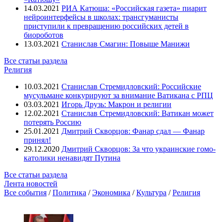
14.03.2021
РИА Катюша: «Российская газета» пиарит
нейроинтерфейсы в школах: трансгуманисты
приступили к превращению российских детей в
биороботов
13.03.2021
Станислав Смагин: Повыше Манижи
Все статьи раздела
Религия
10.03.2021
Станислав Стремидловский: Российские
мусульмане конкурируют за внимание Ватикана с РПЦ
03.03.2021
Игорь Друзь: Макрон и религии
12.02.2021
Станислав Стремидловский: Ватикан может
потерять Россию
25.01.2021
Дмитрий Скворцов: Фанар сдал — Фанар
принял!
29.12.2020
Дмитрий Скворцов: За что украинские гомо-
католики ненавидят Путина
Все статьи раздела
Лента новостей
Все события
/
Политика
/
Экономика
/
Культура
/
Религия