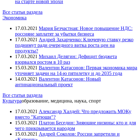
на старте новой эпохи
Все статьи раздела
Экономика
17.03.2021
Мария Безчастная: Новое повышение НДС:
россияне заплатят за убытки бизнеса
17.03.2021
Андрей Захарченко: Ключевую ставку резко
поднимут ради очередного витка роста цен на
продукты?
17.03.2021
Михаил Делягин: Дефицит бюджета
взорвался ростом в 10 раз
15.03.2021
Валентин Катасонов: Первая экономика мира
уточняет задачи на 14-ю пятилетку и до 2035 года
14.03.2021
Валентин Катасонов: Новый
антинациональный проект
Все статьи раздела
Культура
образование, медицина, наука, спорт
17.03.2021
Александр Халдей: Что предложить МОКу
вместо "Катюши"?
15.03.2021
Платон Беседин: Зияющие низины: кто и для
чего прикрывается народом
15.03.2021
Андрей Соколов: России запретили и
«Катюшу»