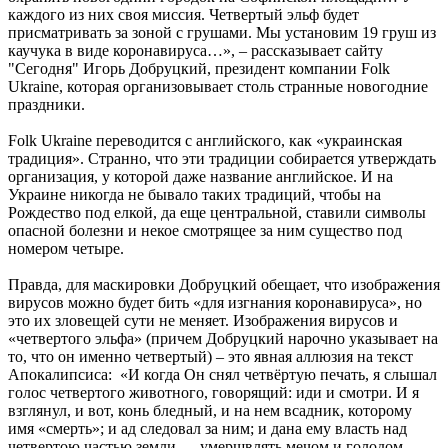
каждого из них своя миссия. Четвертый эльф будет
присматривать за зоной с грушами. Мы установим 19 груш из
каучука в виде коронавируса…», – рассказывает сайту
"Сегодня" Игорь Добруцкий, президент компании Folk
Ukraine, которая организовывает столь странные новогодние
праздники.
Folk Ukraine переводится с английского, как «украинская
традиция». Странно, что эти традиции собирается утверждать
организация, у которой даже название английское. И на
Украине никогда не бывало таких традиций, чтобы на
Рождество под елкой, да еще центральной, ставили символы
опасной болезни и некое смотрящее за ним существо под
номером четыре.
Правда, для маскировки Добруцкий обещает, что изображения
вирусов можно будет бить «для изгнания коронавируса», но
это их зловещей сути не меняет. Изображения вирусов и
«четвертого эльфа» (причем Добруцкий нарочно указывает на
то, что он именно четвертый) – это явная аллюзия на текст
Апокалипсиса: «И когда Он снял четвёртую печать, я слышал
голос четвертого животного, говорящий: иди и смотри. И я
взглянул, и вот, конь бледный, и на нем всадник, которому
имя «смерть»; и ад следовал за ним; и дана ему власть над
четвертою частью земли — умерщвлять мечом и голодом,