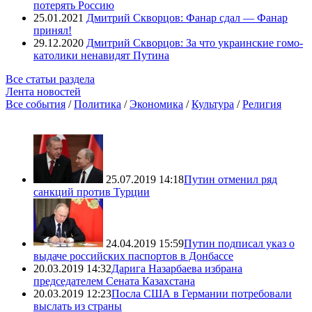
потерять Россию
25.01.2021
Дмитрий Скворцов: Фанар сдал — Фанар
принял!
29.12.2020
Дмитрий Скворцов: За что украинские гомо-
католики ненавидят Путина
Все статьи раздела
Лента новостей
Все события
/
Политика
/
Экономика
/
Культура
/
Религия
25.07.2019 14:18
Путин отменил ряд
санкций против Турции
24.04.2019 15:59
Путин подписал указ о
выдаче российских паспортов в Донбассе
20.03.2019 14:32
Дарига Назарбаева избрана
председателем Сената Казахстана
20.03.2019 12:23
Посла США в Германии потребовали
выслать из страны