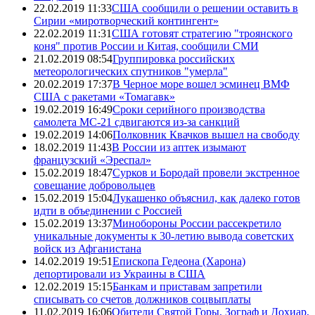
22.02.2019 11:33
США сообщили о решении оставить в
Сирии «миротворческий контингент»
22.02.2019 11:31
США готовят стратегию "троянского
коня" против России и Китая, сообщили СМИ
21.02.2019 08:54
Группировка российских
метеорологических спутников "умерла"
20.02.2019 17:37
В Черное море вошел эсминец ВМФ
США с ракетами «Томагавк»
19.02.2019 16:49
Сроки серийного производства
самолета МС-21 сдвигаются из-за санкций
19.02.2019 14:06
Полковник Квачков вышел на свободу
18.02.2019 11:43
В России из аптек изымают
французский «Эреспал»
15.02.2019 18:47
Сурков и Бородай провели экстренное
совещание добровольцев
15.02.2019 15:04
Лукашенко объяснил, как далеко готов
идти в объединении с Россией
15.02.2019 13:37
Минобороны России рассекретило
уникальные документы к 30-летию вывода советских
войск из Афганистана
14.02.2019 19:51
Епископа Гедеона (Харона)
депортировали из Украины в США
12.02.2019 15:15
Банкам и приставам запретили
списывать со счетов должников соцвыплаты
11.02.2019 16:06
Обители Святой Горы, Зограф и Дохиар,