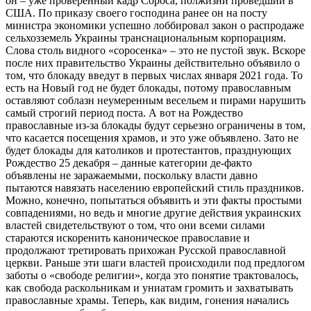
он – уже проверенный кадр Сороса, полжизни проведший в
США. По приказу своего господина ранее он на посту
министра экономики успешно лоббировал закон о распродаже
сельхозземель Украины транснациональным корпорациям.
Слова столь видного «соросенка» – это не пустой звук. Вскоре
после них правительство Украины действительно объявило о
том, что блокаду введут в первых числах января 2021 года. То
есть на Новый год не будет блокады, потому православным
оставляют соблазн неумеренным весельем и пирами нарушить
самый строгий период поста. А вот на Рождество
православные из-за блокады будут серьезно ограничены в том,
что касается посещения храмов, и это уже объявлено. Зато не
будет блокады для католиков и протестантов, празднующих
Рождество 25 декабря – данные категории де-факто
объявлены не заражаемыми, поскольку власти давно
пытаются навязать населению европейский стиль праздников.
Можно, конечно, попытаться объявить и эти факты простыми
совпадениями, но ведь и многие другие действия украинских
властей свидетельствуют о том, что они всеми силами
стараются искоренить каноническое православие и
продолжают третировать прихожан Русской православной
церкви. Раньше эти шаги властей происходили под предлогом
заботы о «свободе религии», когда это понятие трактовалось,
как свобода раскольникам и униатам громить и захватывать
православные храмы. Теперь, как видим, гонения начались