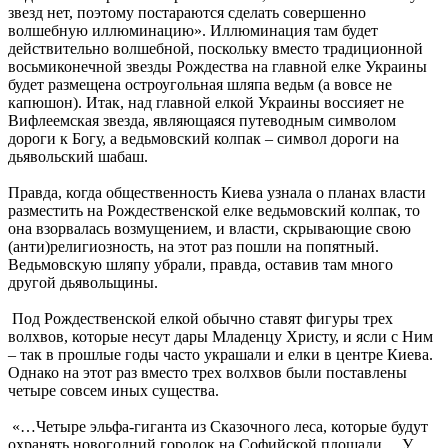
звезд нет, поэтому постараются сделать совершенно
волшебную иллюминацию». Иллюминация там будет
действительно волшебной, поскольку вместо традиционной
восьмиконечной звезды Рождества на главной елке Украины
будет размещена остроугольная шляпа ведьм (а вовсе не
капюшон). Итак, над главной елкой Украины воссияет не
Вифлеемская звезда, являющаяся путеводным символом
дороги к Богу, а ведьмовский колпак – символ дороги на
дьявольский шабаш.
Правда, когда общественность Киева узнала о планах власти
разместить на Рождественской елке ведьмовский колпак, то
она взорвалась возмущением, и власти, скрывающие свою
(анти)религиозность, на этот раз пошли на попятный.
Ведьмовскую шляпу убрали, правда, оставив там много
другой дьявольщины.
Под Рождественской елкой обычно ставят фигуры трех
волхвов, которые несут дары Младенцу Христу, и ясли с Ним
– так в прошлые годы часто украшали и елки в центре Киева.
Однако на этот раз вместо трех волхвов были поставлены
четыре совсем иных существа.
«…Четыре эльфа-гиганта из Сказочного леса, которые будут
охранять новогодний городок на Софийской площади… У