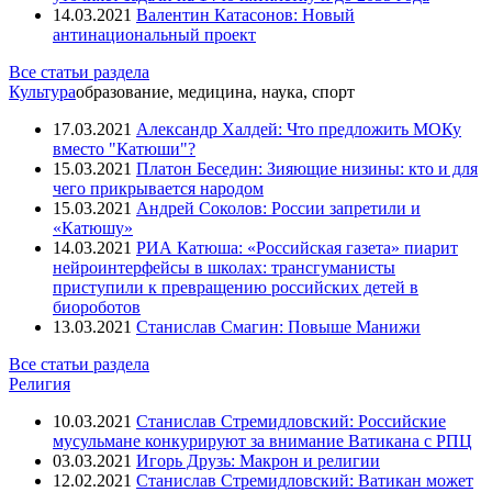
14.03.2021
Валентин Катасонов: Новый
антинациональный проект
Все статьи раздела
Культура
образование, медицина, наука, спорт
17.03.2021
Александр Халдей: Что предложить МОКу
вместо "Катюши"?
15.03.2021
Платон Беседин: Зияющие низины: кто и для
чего прикрывается народом
15.03.2021
Андрей Соколов: России запретили и
«Катюшу»
14.03.2021
РИА Катюша: «Российская газета» пиарит
нейроинтерфейсы в школах: трансгуманисты
приступили к превращению российских детей в
биороботов
13.03.2021
Станислав Смагин: Повыше Манижи
Все статьи раздела
Религия
10.03.2021
Станислав Стремидловский: Российские
мусульмане конкурируют за внимание Ватикана с РПЦ
03.03.2021
Игорь Друзь: Макрон и религии
12.02.2021
Станислав Стремидловский: Ватикан может