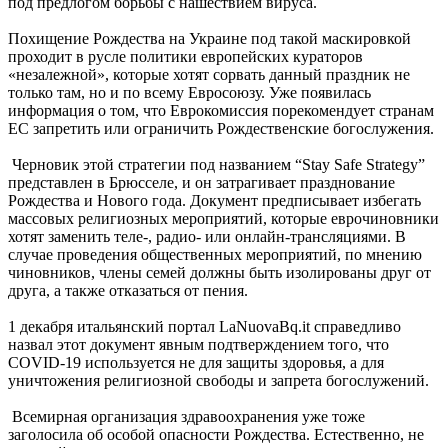
под предлогом борьбы с нашествием вируса.
Похищение Рождества на Украине под такой маскировкой
проходит в русле политики европейских кураторов
«незалежной», которые хотят сорвать данный праздник не
только там, но и по всему Евросоюзу. Уже появилась
информация о том, что Еврокомиссия порекомендует странам
ЕС запретить или ограничить Рождественские богослужения.
Черновик этой стратегии под названием “Stay Safe Strategy”
представлен в Брюсселе, и он затрагивает празднование
Рождества и Нового года. Документ предписывает избегать
массовых религиозных мероприятий, которые еврочиновники
хотят заменить теле-, радио- или онлайн-трансляциями. В
случае проведения общественных мероприятий, по мнению
чиновников, члены семей должны быть изолированы друг от
друга, а также отказаться от пения.
1 декабря итальянский портал LaNuovaBq.it справедливо
назвал этот документ явным подтверждением того, что
COVID-19 используется не для защиты здоровья, а для
уничтожения религиозной свободы и запрета богослужений.
Всемирная организация здравоохранения уже тоже
заголосила об особой опасности Рождества. Естественно, не