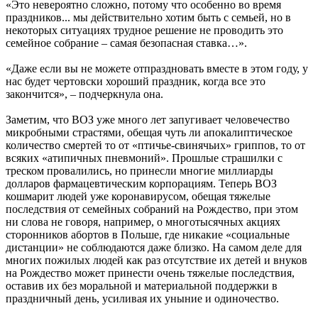
«Это невероятно сложно, потому что особенно во время
праздников... мы действительно хотим быть с семьей, но в
некоторых ситуациях трудное решение не проводить это
семейное собрание – самая безопасная ставка…».
«Даже если вы не можете отпраздновать вместе в этом году, у
нас будет чертовски хороший праздник, когда все это
закончится», – подчеркнула она.
Заметим, что ВОЗ уже много лет запугивает человечество
микробными страстями, обещая чуть ли апокалиптическое
количество смертей то от «птичье-свинячьих» гриппов, то от
всяких «атипичных пневмоний». Прошлые страшилки с
треском провалились, но принесли многие миллиарды
долларов фармацевтическим корпорациям. Теперь ВОЗ
кошмарит людей уже коронавирусом, обещая тяжелые
последствия от семейных собраний на Рождество, при этом
ни слова не говоря, например, о многотысячных акциях
сторонников абортов в Польше, где никакие «социальные
дистанции» не соблюдаются даже близко. На самом деле для
многих пожилых людей как раз отсутствие их детей и внуков
на Рождество может принести очень тяжелые последствия,
оставив их без моральной и материальной поддержки в
праздничный день, усиливая их уныние и одиночество.