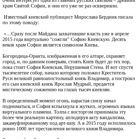
очень интересует одна из главных русских святынь – древний
храм Святой Софии, и они его уже не раз оскверняли.
Известный киевский публицист Мирослава Бердник писала
по этому поводу:
«…Сразу после Майдана захватившие власть уже в апреле
2015 года виртуально "сожгли" Софию Киевскую. Десять
веков храм Софии является символом Киева.
Богородица-Оранта, изображенная в его алтаре, охраняет
город, и, по давним поверьям, стоять Киев будет до тех пор,
пока стоит София Киевская, Нерушимая Стена. И вот спустя
тысячелетие собор, начало которому положил Креститель
Руси великий равноапостольный князь Владимир, а построил
его сын киевский князь Ярослав Мудрый, предается
мистическому сожжению на глазах тысяч киевлян.
В определенный момент огонь, нарастая снизу начал
подниматься, и София вспыхнула в жутких, огромных языках
виртуального пламени. Толпа с восторгом принимала эту
более чем реальную картину, аплодируя акту вандализма,
закамуфлированному под арт-шоу. А в 2015 году исполнилось
ровно 1000 лет преставления великого князя Владимира.