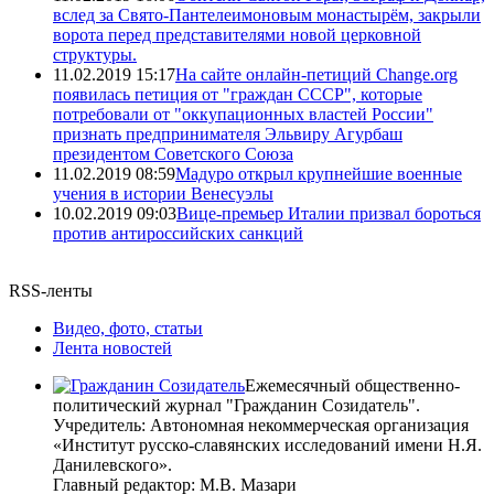
вслед за Свято-Пантелеимоновым монастырём, закрыли
ворота перед представителями новой церковной
структуры.
11.02.2019 15:17
На сайте онлайн-петиций Change.org
появилась петиция от "граждан СССР", которые
потребовали от "оккупационных властей России"
признать предпринимателя Эльвиру Агурбаш
президентом Советского Союза
11.02.2019 08:59
Мадуро открыл крупнейшие военные
учения в истории Венесуэлы
10.02.2019 09:03
Вице-премьер Италии призвал бороться
против антироссийских санкций
RSS-ленты
Видео, фото, статьи
Лента новостей
Ежемесячный общественно-
политический журнал "Гражданин Созидатель".
Учредитель: Автономная некоммерческая организация
«Институт русско-славянских исследований имени Н.Я.
Данилевского».
Главный редактор: М.В. Мазари