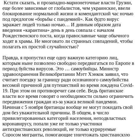
Кстати сказать, и прозападно-марионеточные власти Грузии,
еще более зависимые от глобалистов, чем украинские, ввели
блокирование нормальной жизни и комендантский час ночью
под предлогом «борьбы с пандемией». Как будто вирус
заражает людей только ночью… И дивным образом дата
введения «карантина» день в день совпала с началом
Рождественского поста, когда православные чаще обычного
ходят в храмы. Не многовато ли странных совпадений, чтобы
полагать их простой случайностью?
Правда, я пропустил еще одну важную категорию лиц,
которым ныне позволено свободно передвигаться по Европе в
период буйства вирусов. Это … самоубийцы. Министр
здравоохранения Великобритании Мэтт Хэнкок заявил, что
считает поездку за границу ради осознанного самоубийства
весомой причиной для путешествий во время локдауна Covid-
19. При этом он противоречит сам себе. Ведь британские
власти все время говорят о необходимости сильно ограничить
передвижения граждан из-за ужаса великой пандемии.
Начиная с 5 ноября британцы вообще не могут покидать свой
дом без уважительной причины. В общем, в число
привилегированных категорий населения, неподвластных
коронавирусу, попали уже не только участники
антихристианских революций, не только курируемые
Соросом мигранты, помогающие уничтожать христианскую