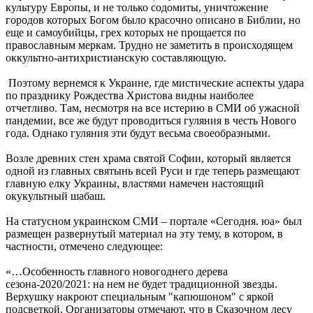
культуру Европы, и не только содомиты, уничтожение
городов которых Богом было красочно описано в Библии, но
еще и самоубийцы, грех которых не прощается по
православным меркам. Трудно не заметить в происходящем
оккультно-антихристианскую составляющую.
Поэтому вернемся к Украине, где мистические аспекты удара
по празднику Рождества Христова видны наиболее
отчетливо. Там, несмотря на все истерию в СМИ об ужасной
пандемии, все же будут проводиться гуляния в честь Нового
года. Однако гуляния эти будут весьма своеобразными.
Возле древних стен храма святой Софии, который является
одной из главных святынь всей Руси и где теперь размещают
главную елку Украины, властями намечен настоящий
окукультный шабаш.
На статусном украинском СМИ – портале «Сегодня. юа» был
размещен развернутый материал на эту тему, в котором, в
частности, отмечено следующее:
«…Особенность главного новогоднего дерева
сезона-2020/2021: на нем не будет традиционной звезды.
Верхушку накроют специальным "капюшоном" с яркой
подсветкой. Организаторы отмечают, что в Сказочном лесу