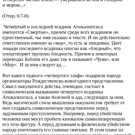
и мором...»
(Откр. 6:7-8).
Четвёртый и последний всадник Апокалипсиса
именуется «Смертью», причем среди всех всадников он
единственный, чье имя указано в тексте. И он действительно
ответственен именно за «мор», то есть за эпидемии. Цвет
лошади последнего всадника описан как «бледный», что
олицетворяет трупную бледность. Причем в некоторых
переводах Библии его даже так и называют «Чума», или
«Мор». И за ним следует ад…
Вот какого чудного «четвертого эльфа» подарили народу
организаторы Рождественско-новогоднего представления.
Смысл оккультного действа, очевидно, состоит в
символическом вызывании четвертого всадника
Апокалипсиса, а также болезней и ада, следующих за ним.
Ведь магический стиль мышления оккультистов требует от
них создавать символическое представление перед
задуманным преступлением. Например, перед убийством
человека они могут пробить кинжалом символизирующую
его тело фигуру. А перед духовным и физическим убийством
народа уничтожить его главные святыни. В этом плане их