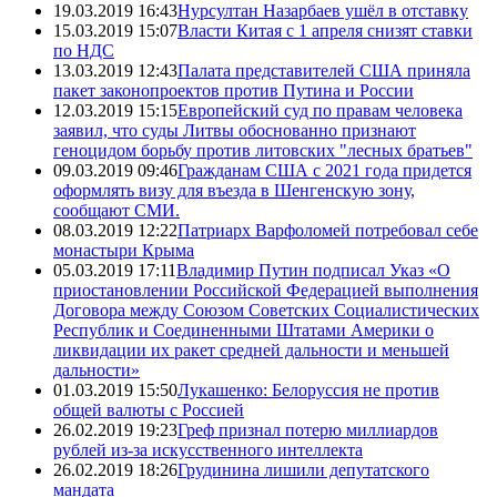
19.03.2019 16:43
Нурсултан Назарбаев ушёл в отставку
15.03.2019 15:07
Власти Китая с 1 апреля снизят ставки
по НДС
13.03.2019 12:43
Палата представителей США приняла
пакет законопроектов против Путина и России
12.03.2019 15:15
Европейский суд по правам человека
заявил, что суды Литвы обоснованно признают
геноцидом борьбу против литовских "лесных братьев"
09.03.2019 09:46
Гражданам США с 2021 года придется
оформлять визу для въезда в Шенгенскую зону,
сообщают СМИ.
08.03.2019 12:22
Патриарх Варфоломей потребовал себе
монастыри Крыма
05.03.2019 17:11
Владимир Путин подписал Указ «О
приостановлении Российской Федерацией выполнения
Договора между Союзом Советских Социалистических
Республик и Соединенными Штатами Америки о
ликвидации их ракет средней дальности и меньшей
дальности»
01.03.2019 15:50
Лукашенко: Белоруссия не против
общей валюты с Россией
26.02.2019 19:23
Греф признал потерю миллиардов
рублей из-за искусственного интеллекта
26.02.2019 18:26
Грудинина лишили депутатского
мандата