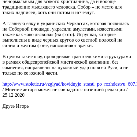
ненормальным для всякого христианина, да и вообще
традиционно мыслящего человека. Собор – не место для
таких надписей, хоть они потом и исчезнут.
А главную елку в украинских Черкассах, которая появилась
на Соборной площади, украсили амулетами, известными
также как «око дьявола» (на фото). Игрушки, которые
выполнены в виде черных кругов со светлой полосой на
синем и желтом фоне, напоминают зрачки.
В целом такие шоу, проводимые грантоедскими структурами
в рамках общеевропейской мистической кампании, без
сомнения, направлены на духовный удар по всей Руси, а не
только по ее южной части.
http://www.stoletie.ru/vzglyad/kovidnyje_strasti_po_rozhdestvu_607
/ Мнение автора может не совпадать с позицией редакции /
25.12.2020
Друзь Игорь