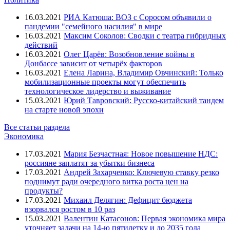
16.03.2021
РИА Катюша: ВОЗ с Соросом объявили о
пандемии "семейного насилия" в мире
16.03.2021
Максим Соколов: Сводки с театра гибридных
действий
16.03.2021
Олег Царёв: Возобновление войны в
Донбассе зависит от четырёх факторов
16.03.2021
Елена Ларина, Владимир Овчинский: Только
мобилизационные проекты могут обеспечить
технологическое лидерство и выживание
15.03.2021
Юрий Тавровский: Русско-китайский тандем
на старте новой эпохи
Все статьи раздела
Экономика
17.03.2021
Мария Безчастная: Новое повышение НДС:
россияне заплатят за убытки бизнеса
17.03.2021
Андрей Захарченко: Ключевую ставку резко
поднимут ради очередного витка роста цен на
продукты?
17.03.2021
Михаил Делягин: Дефицит бюджета
взорвался ростом в 10 раз
15.03.2021
Валентин Катасонов: Первая экономика мира
уточняет задачи на 14-ю пятилетку и до 2035 года