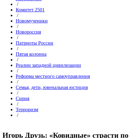
/
Комитет 2501
/
Новомученики
/
Новороссия
/
Патриоты России
/
Пятая колонна
/
Реалии западной цивилизации
/
Реформа местного самоуправления
/
Семья, дети, ювенальная юстиция
/
Сирия
/
Терроризм
/
Игорь Друзь: «Ковидные» страсти по