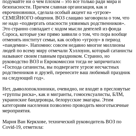
подумайте ни о чем плохом – это все только ради мира и
безопасности. Причем славная организация, как и
еврочиновники, сделала особый акцент на «угрозе»
СЕМЕЙНОГО общения. ВОЗ слащаво заговорила о том, что
не надо «подвергать опасности уязвимых родственников».
Это странно совпадает с ходом мысли деятелей из фонда
Сороса, которые уже прямо заявили о том, что пора вообще
отменять институт семьи, как особую «угрозу» в период
«пандемии». Напомню: совсем недавно многие миллионы
людей по всему миру отмечали Хэллоуин, который сатанисты
называют своим главным праздником. Странно, но
руководство ВОЗ и Еврокомиссии тогда не запричитало:
«Господа сатанисты, вы подвергаете угрозе несчастных
родственников и друзей, перенесите ваш любимый праздник
на следующий год».
Нет, дьяволопоклонники, очевидно, не входят в пресловутые
«группы риска», как и мигранты, гомосексуалисты, БЛМ,
украинские бандеровцы, белорусские змагары. Этим
категориям населения позволено проводить многотысячные
мероприятия.
Мария Ван Керкхове, технический руководитель ВОЗ по
Covid-19, отметила: