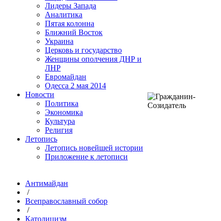
Лидеры Запада
Аналитика
Пятая колонна
Ближний Восток
Украина
Церковь и государство
Женщины ополчения ДНР и
ЛНР
Евромайдан
Одесса 2 мая 2014
Новости
Политика
Экономика
Культура
Религия
Летопись
Летопись новейшей истории
Приложение к летописи
Антимайдан
/
Всеправославный собор
/
Католицизм