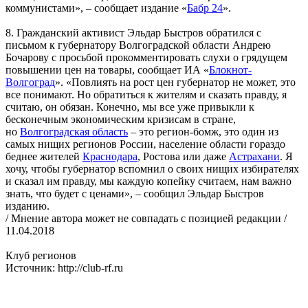
коммунистами», – сообщает издание «
Бабр 24
».
8. Гражданский активист Эльдар Быстров обратился с
письмом к губернатору Волгоградской области Андрею
Бочарову с просьбой прокомментировать слухи о грядущем
повышении цен на товары, сообщает ИА «
Блокнот-
Волгоград
». «Повлиять на рост цен губернатор не может, это
все понимают. Но обратиться к жителям и сказать правду, я
считаю, он обязан. Конечно, мы все уже привыкли к
бесконечным экономическим кризисам в стране,
но
Волгоградская область
– это регион-бомж, это один из
самых нищих регионов России, население области гораздо
беднее жителей
Краснодара
, Ростова или даже
Астрахани
. Я
хочу, чтобы губернатор вспомнил о своих нищих избирателях
и сказал им правду, мы каждую копейку считаем, нам важно
знать, что будет с ценами», – сообщил Эльдар Быстров
изданию.
/ Мнение автора может не совпадать с позицией редакции /
11.04.2018
Клуб регионов
Источник: http://club-rf.ru