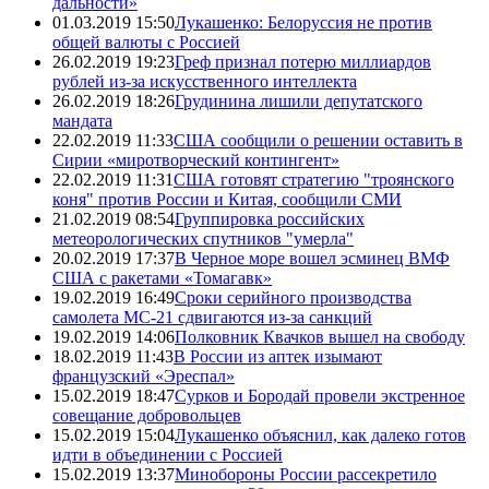
дальности»
01.03.2019 15:50
Лукашенко: Белоруссия не против
общей валюты с Россией
26.02.2019 19:23
Греф признал потерю миллиардов
рублей из-за искусственного интеллекта
26.02.2019 18:26
Грудинина лишили депутатского
мандата
22.02.2019 11:33
США сообщили о решении оставить в
Сирии «миротворческий контингент»
22.02.2019 11:31
США готовят стратегию "троянского
коня" против России и Китая, сообщили СМИ
21.02.2019 08:54
Группировка российских
метеорологических спутников "умерла"
20.02.2019 17:37
В Черное море вошел эсминец ВМФ
США с ракетами «Томагавк»
19.02.2019 16:49
Сроки серийного производства
самолета МС-21 сдвигаются из-за санкций
19.02.2019 14:06
Полковник Квачков вышел на свободу
18.02.2019 11:43
В России из аптек изымают
французский «Эреспал»
15.02.2019 18:47
Сурков и Бородай провели экстренное
совещание добровольцев
15.02.2019 15:04
Лукашенко объяснил, как далеко готов
идти в объединении с Россией
15.02.2019 13:37
Минобороны России рассекретило