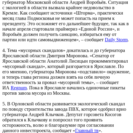
губернатор Московской области Андрей Воробьёв. Ситуация
с экологией в области вызвала крайнее недовольство в
Кремле. Как сообщают источники «Шторма», практически
месяц глава Подмосковья не может попасть на прием к
президенту. Это осложняет его дальнейшее будущее, так как в
начале апреля стартовали праймериз «Единой России», и
Воробьёв должен получить санкцию, избираться ему от
партии или идти самовыдвиженцем», – сообщает
Daily Storm
.
4. Тема «мусорных скандалов» докатилась и до губернатора
Ярославской области Дмитрия Миронова. «Сенатор от
Ярославской области Анатолий Лисицын прокомментировал
«мусорный скандал», который разгорается в Ярославле. По
его мнению, губернатора Миронова «подставило» окружение,
и теперь глава региона должен взять на себя личную
ответственность за провал «мусорной темы», – сообщает
ИА
Regnum
. Пока в Ярославле начались одиночные пикеты
против завоза мусора из Москвы.
5. В Орловской области развивается экологический скандал
по поводу строительства завода ПВХ, которое одобрил врио
губернатора Андрей Клычков. Депутат горсовета Косогов
обратился к Клычкову и попросил того проявить
осторожность, волю и благоразумие при согласовании
данного инвестпроекта, сообщает «
Главный тв
».