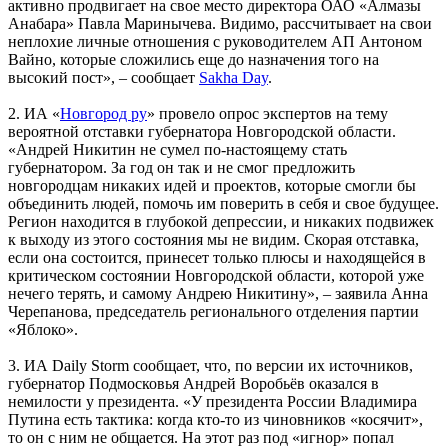
активно продвигает на свое место директора ОАО «Алмазы
Анабара» Павла Маринычева. Видимо, рассчитывает на свои
неплохие личные отношения с руководителем АП Антоном
Вайно, которые сложились еще до назначения того на
высокий пост», – сообщает
Sakha Day
.
2. ИА «
Новгород ру
» провело опрос экспертов на тему
вероятной отставки губернатора Новгородской области.
«Андрей Никитин не сумел по-настоящему стать
губернатором. За год он так и не смог предложить
новгородцам никаких идей и проектов, которые смогли бы
объединить людей, помочь им поверить в себя и свое будущее.
Регион находится в глубокой депрессии, и никаких подвижек
к выходу из этого состояния мы не видим. Скорая отставка,
если она состоится, принесет только плюсы и находящейся в
критическом состоянии Новгородской области, которой уже
нечего терять, и самому Андрею Никитину», – заявила Анна
Черепанова, председатель регионального отделения партии
«Яблоко».
3. ИА Daily Storm сообщает, что, по версии их источников,
губернатор Подмосковья Андрей Воробьёв оказался в
немилости у президента. «У президента России Владимира
Путина есть тактика: когда кто-то из чиновников «косячит»,
то он с ним не общается. На этот раз под «игнор» попал