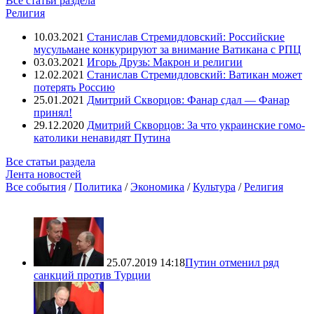
Все статьи раздела
Религия
10.03.2021
Станислав Стремидловский: Российские
мусульмане конкурируют за внимание Ватикана с РПЦ
03.03.2021
Игорь Друзь: Макрон и религии
12.02.2021
Станислав Стремидловский: Ватикан может
потерять Россию
25.01.2021
Дмитрий Скворцов: Фанар сдал — Фанар
принял!
29.12.2020
Дмитрий Скворцов: За что украинские гомо-
католики ненавидят Путина
Все статьи раздела
Лента новостей
Все события
/
Политика
/
Экономика
/
Культура
/
Религия
25.07.2019 14:18
Путин отменил ряд
санкций против Турции