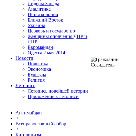
Лидеры Запада
Аналитика
Пятая колонна
Ближний Восток
Украина
Церковь и государство
Женщины ополчения ДНР и
ЛНР
Евромайдан
Одесса 2 мая 2014
Новости
Политика
Экономика
Культура
Религия
Летопись
Летопись новейшей истории
Приложение к летописи
Антимайдан
/
Всеправославный собор
/
Католицизм