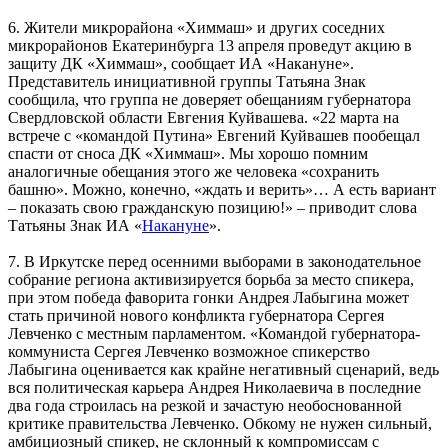
6. Жители микрорайона «Химмаш» и других соседних
микрорайонов Екатеринбурга 13 апреля проведут акцию в
защиту ДК «Химмаш», сообщает ИА «Накануне».
Представитель инициативной группы Татьяна Знак
сообщила, что группа не доверяет обещаниям губернатора
Свердловской области Евгения Куйвашева. «22 марта на
встрече с «командой Путина» Евгений Куйвашев пообещал
спасти от сноса ДК «Химмаш». Мы хорошо помним
аналогичные обещания этого же человека «сохранить
башню». Можно, конечно, «ждать и верить»… А есть вариант
– показать свою гражданскую позицию!» – приводит слова
Татьяны Знак ИА «
Накануне
».
7. В Иркутске перед осенними выборами в законодательное
собрание региона активизируется борьба за место спикера,
при этом победа фаворита гонки Андрея Лабыгина может
стать причиной нового конфликта губернатора Сергея
Левченко с местным парламентом. «Командой губернатора-
коммуниста Сергея Левченко возможное спикерство
Лабыгина оценивается как крайне негативный сценарий, ведь
вся политическая карьера Андрея Николаевича в последние
два года строилась на резкой и зачастую необоснованной
критике правительства Левченко. Обкому не нужен сильный,
амбициозный спикер, не склонный к компромиссам с