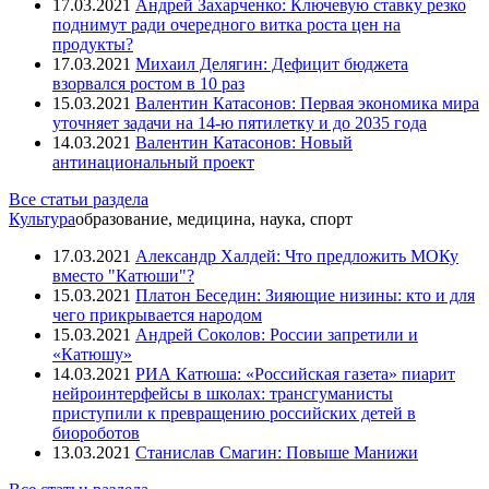
17.03.2021
Андрей Захарченко: Ключевую ставку резко
поднимут ради очередного витка роста цен на
продукты?
17.03.2021
Михаил Делягин: Дефицит бюджета
взорвался ростом в 10 раз
15.03.2021
Валентин Катасонов: Первая экономика мира
уточняет задачи на 14-ю пятилетку и до 2035 года
14.03.2021
Валентин Катасонов: Новый
антинациональный проект
Все статьи раздела
Культура
образование, медицина, наука, спорт
17.03.2021
Александр Халдей: Что предложить МОКу
вместо "Катюши"?
15.03.2021
Платон Беседин: Зияющие низины: кто и для
чего прикрывается народом
15.03.2021
Андрей Соколов: России запретили и
«Катюшу»
14.03.2021
РИА Катюша: «Российская газета» пиарит
нейроинтерфейсы в школах: трансгуманисты
приступили к превращению российских детей в
биороботов
13.03.2021
Станислав Смагин: Повыше Манижи