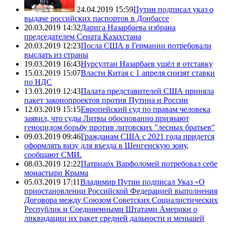
24.04.2019 15:59
Путин подписал указ о
выдаче российских паспортов в Донбассе
20.03.2019 14:32
Дарига Назарбаева избрана
председателем Сената Казахстана
20.03.2019 12:23
Посла США в Германии потребовали
выслать из страны
19.03.2019 16:43
Нурсултан Назарбаев ушёл в отставку
15.03.2019 15:07
Власти Китая с 1 апреля снизят ставки
по НДС
13.03.2019 12:43
Палата представителей США приняла
пакет законопроектов против Путина и России
12.03.2019 15:15
Европейский суд по правам человека
заявил, что суды Литвы обоснованно признают
геноцидом борьбу против литовских "лесных братьев"
09.03.2019 09:46
Гражданам США с 2021 года придется
оформлять визу для въезда в Шенгенскую зону,
сообщают СМИ.
08.03.2019 12:22
Патриарх Варфоломей потребовал себе
монастыри Крыма
05.03.2019 17:11
Владимир Путин подписал Указ «О
приостановлении Российской Федерацией выполнения
Договора между Союзом Советских Социалистических
Республик и Соединенными Штатами Америки о
ликвидации их ракет средней дальности и меньшей