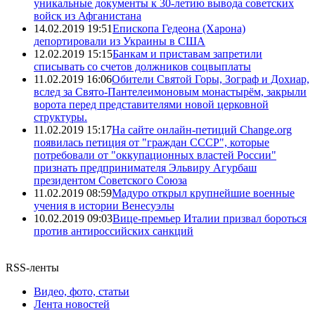
уникальные документы к 30-летию вывода советских
войск из Афганистана
14.02.2019 19:51
Епископа Гедеона (Харона)
депортировали из Украины в США
12.02.2019 15:15
Банкам и приставам запретили
списывать со счетов должников соцвыплаты
11.02.2019 16:06
Обители Святой Горы, Зограф и Дохиар,
вслед за Свято-Пантелеимоновым монастырём, закрыли
ворота перед представителями новой церковной
структуры.
11.02.2019 15:17
На сайте онлайн-петиций Change.org
появилась петиция от "граждан СССР", которые
потребовали от "оккупационных властей России"
признать предпринимателя Эльвиру Агурбаш
президентом Советского Союза
11.02.2019 08:59
Мадуро открыл крупнейшие военные
учения в истории Венесуэлы
10.02.2019 09:03
Вице-премьер Италии призвал бороться
против антироссийских санкций
RSS-ленты
Видео, фото, статьи
Лента новостей