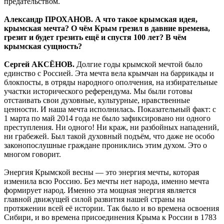
предательством.
Александр ПРОХАНОВ. А что такое крымская идея,
крымская мечта? О чём Крым грезил в давние времена,
грезит и будет грезить ещё и спустя 100 лет? В чём
крымская сущность?
Сергей АКСЁНОВ.
Долгие годы крымской мечтой было
единство с Россией. Эта мечта вела крымчан на баррикады и
блокпосты, в отряды народного ополчения, на избирательные
участки исторического референдума. Мы были готовы
отстаивать свои духовные, культурные, нравственные
ценности. И наша мечта исполнилась. Показательный факт: с
1 марта по май 2014 года не было зафиксировано ни одного
преступления. Ни одного! Ни краж, ни разбойных нападений,
ни грабежей. Был такой духовный подъём, что даже не особо
законопослушные граждане прониклись этим духом. Это о
многом говорит.
Энергия Крымской весны — это энергия мечты, которая
изменила всю Россию. Без мечты нет народа, именно мечта
формирует народ. Именно эта мощная энергия является
главной движущей силой развития нашей страны на
протяжении всей её истории. Так было и во времена освоения
Сибири, и во времена присоединения Крыма к России в 1783