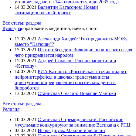
уточняет задачи на 14-ю пятилетку и до 2035 года
14.03.2021
Валентин Катасонов: Новый
антинациональный проект
Все статьи раздела
Культура
образование, медицина, наука, спорт
17.03.2021
Александр Халдей: Что предложить МОКу
вместо "Катюши"?
15.03.2021
Платон Беседин: Зияющие низины: кто и для
чего прикрывается народом
15.03.2021
Андрей Соколов: России запретили и
«Катюшу»
14.03.2021
РИА Катюша: «Российская газета» пиарит
нейроинтерфейсы в школах: трансгуманисты
приступили к превращению российских детей в
биороботов
13.03.2021
Станислав Смагин: Повыше Манижи
Все статьи раздела
Религия
10.03.2021
Станислав Стремидловский: Российские
мусульмане конкурируют за внимание Ватикана с РПЦ
03.03.2021
Игорь Друзь: Макрон и религии
12.02.2021
Станислав Стремидловский: Ватикан может