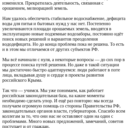
изменился. Прекратилась деятельность, связанная с
орошением, мелиорацией земель.
Нам удалось обеспечить стабильное водоснабжение, дефицита
воды для питья и бытовых нужд у нас нет. Постепенно
увеличиваются площади орошаемых земель, вводятся в
эксплуатацию новые подземные водозаборы, постоянно идёт
поиск новых решений и вариантов преодоления
вододефицита. Но до конца проблема пока не решена. То есть
и в этом мы отличаемся от других субъектов РФ.
Мы всё начинали с нуля, а некоторые вопросы — до сих пор в
процессе поиска путей решения. Но даже в такой ситуации
мы достаточно быстро адаптируемся: люди работают в поте
лица, вкладывая душу и сердце в проекты развития
российского Крыма.
Так что — учимся. Мы уже понимаем, как работает
российская законодательная база, на какие моменты
необходимо сделать упор. И ещё раз повторю: мы всегда
получаем огромную помощь со стороны Правительства РФ,
законодательных органов власти, губернаторов. Спасибо всем
коллегам за то, что они нас не оставляют один на один с
проблемами. Много новых предложений, замечаний, советов
поступает и от граждан.