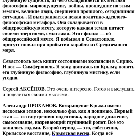
глубинную сущность, из чего складывается их местная
философия, мироощущение, войны, прошедшие по этим
землям, великие люди, свершения прошлого, сегодняшняя
ситуация... И выстраивается некая политико-идеолого-
философская метафора. Она складывается в
общероссийскую мечту, которую каждая земля питает
своими энергиями, смыслами. Этот фильм — об
общероссийской мечте. Я
побывал в Севастополе
,
присутствовал при прибытии корабля из Средиземного
моря.
Севастополь весь кипит состояниями экспансии в Сирию.
И вот — Симферополь. Я хочу, двигаясь по Крыму, понять
его глубинную философию, глубинную мистику, если
угодно.
Сергей АКСЁНОВ.
Это очень интересно. Готов и выслушать,
и поделиться своими мыслями.
Александр ПРОХАНОВ. Возвращение Крыма имело
несколько этапов, несколько фаз, как я понимаю. Первый
этап — это внутренняя подготовка, народное движение,
самосознание, назревающий глубинный ропот. Всё это
копилось годами. Второй период — это, собственно,
Крымское восстание,
Крымская весна
. Когда всё