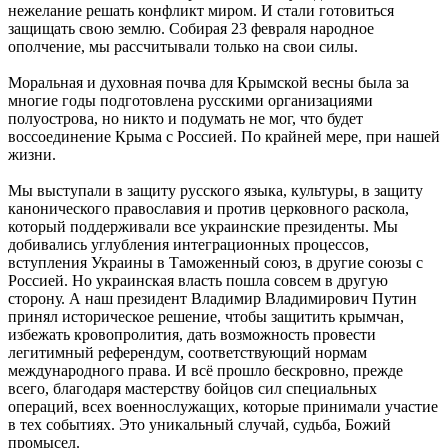
нежелание решать конфликт миром. И стали готовиться
защищать свою землю. Собирая 23 февраля народное
ополчение, мы рассчитывали только на свои силы.
Моральная и духовная почва для Крымской весны была за
многие годы подготовлена русскими организациями
полуострова, но никто и подумать не мог, что будет
воссоединение Крыма с Россией. По крайней мере, при нашей
жизни.
Мы выступали в защиту русского языка, культуры, в защиту
канонического православия и против церковного раскола,
который поддерживали все украинские президенты. Мы
добивались углубления интеграционных процессов,
вступления Украины в Таможенный союз, в другие союзы с
Россией. Но украинская власть пошла совсем в другую
сторону. А наш президент Владимир Владимирович Путин
принял историческое решение, чтобы защитить крымчан,
избежать кровопролития, дать возможность провести
легитимный референдум, соответствующий нормам
международного права. И всё прошло бескровно, прежде
всего, благодаря мастерству бойцов сил специальных
операций, всех военнослужащих, которые принимали участие
в тех событиях. Это уникальный случай, судьба, Божий
промысел.