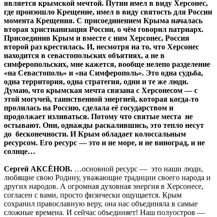
является крымской мечтой. Путин имел в виду Херсонес,
где произошло Крещение, имел в виду святость для России
момента Крещения. С присоединением Крыма началась
вторая христианизация России, о чём говорил патриарх.
Присоединив Крым и вместе с ним Херсонес, Россия
второй раз крестилась. И, несмотря на то, что Херсонес
находится в севастопольских объятиях, а не в
симферопольских, мне кажется, вообще нелепо разделение
«на Севастополь» и «на Симферополь». Это одна судьба,
одна территория, одна стратегия, одни и те же люди.
Думаю, что крымская мечта связана с Херсонесом — с
этой могучей, таинственной энергией, которая когда-то
пролилась на Россию, сделала её государством и
продолжает изливаться. Потому что святые места не
остывают. Они, однажды раскалившись, это тепло несут
до бесконечности. И Крым обладает колоссальным
ресурсом. Его ресурс — это и не море, и не виноград, и не
солнце…
Сергей АКСЁНОВ.
…основной ресурс — это наши люди,
любящие свою Родину, уважающие традиции своего народа и
других народов. А огромная духовная энергия в Херсонесе,
согласен с вами, просто физически ощущается. Крым
сохранил православную веру, она нас объединяла в самые
сложные времена. И сейчас объединяет! Наш полуостров —