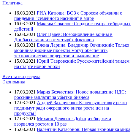
Политика
16.03.2021
РИА Катюша: ВОЗ с Соросом объявили о
пандемии "семейного насилия" в мире
16.03.2021
Максим Соколов: Сводки с театра гибридных
действий
16.03.2021
Олег Царёв: Возобновление войны в
Донбассе зависит от четырёх факторов
16.03.2021
Елена Ларина, Владимир Овчинский: Только
мобилизационные проекты могут обеспечить
технологическое лидерство и выживание
15.03.2021
Юрий Тавровский: Русско-китайский тандем
на старте новой эпохи
Все статьи раздела
Экономика
17.03.2021
Мария Безчастная: Новое повышение НДС:
россияне заплатят за убытки бизнеса
17.03.2021
Андрей Захарченко: Ключевую ставку резко
поднимут ради очередного витка роста цен на
продукты?
17.03.2021
Михаил Делягин: Дефицит бюджета
взорвался ростом в 10 раз
15.03.2021
Валентин Катасонов: Первая экономика мира