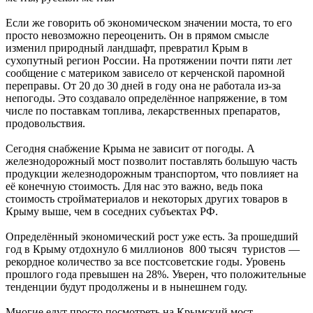
Если же говорить об экономическом значении моста, то его
просто невозможно переоценить. Он в прямом смысле
изменил природный ландшафт, превратил Крым в
сухопутный регион России. На протяжении почти пяти лет
сообщение с материком зависело от керченской паромной
переправы. От 20 до 30 дней в году она не работала из-за
непогоды. Это создавало определённое напряжение, в том
числе по поставкам топлива, лекарственных препаратов,
продовольствия.
Сегодня снабжение Крыма не зависит от погоды. А
железнодорожный мост позволит поставлять большую часть
продукции железнодорожным транспортом, что повлияет на
её конечную стоимость. Для нас это важно, ведь пока
стоимость стройматериалов и некоторых других товаров в
Крыму выше, чем в соседних субъектах РФ.
Определённый экономический рост уже есть. За прошедший
год в Крыму отдохнуло 6 миллионов 800 тысяч туристов —
рекордное количество за все постсоветские годы. Уровень
прошлого года превышен на 28%. Уверен, что положительные
тенденции будут продолжены и в нынешнем году.
Многие едут просто посмотреть на Крымский мост,