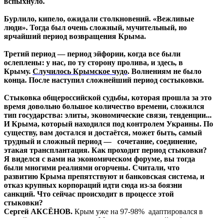
вспыхнуло.
Бурлило, кипело, ожидали столкновений. «Вежливые
люди». Тогда был очень сложный, мучительный, но
ярчайший период возвращения Крыма.
Третий период — период эйфории, когда все были
ослеплены: у нас, по ту сторону пролива, и здесь, в
Крыму.
Случилось Крымское чудо
. Волнениям не было
конца. После наступил сложнейший период состыковки.
Стыковка общероссийской судьбы, которая прошла за это
время довольно большое количество времени, сложился
тип государства: элиты, экономические связи, тенденции...
И Крыма, который находился под контролем Украины. По
существу, вам достался и достаётся, может быть, самый
трудный и сложный период — сочетание, соединение,
этакая трансплантация. Как проходит период стыковки?
Я виделся с вами на экономическом форуме, вы тогда
были многими реалиями огорчены. Считали, что
развитию Крыма препятствуют и банковская система, и
отказ крупных корпораций идти сюда из-за боязни
санкций. Что сейчас происходит в процессе этой
стыковки?
Сергей АКСЁНОВ.
Крым уже на 97-98% адаптировался в