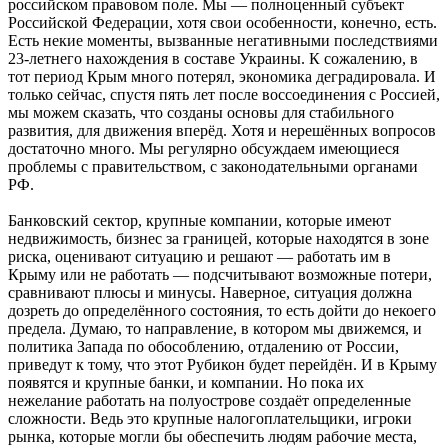
российском правовом поле. Мы — полноценный субъект
Российской Федерации, хотя свои особенности, конечно, есть.
Есть некие моменты, вызванные негативными последствиями
23-летнего нахождения в составе Украины. К сожалению, в
тот период Крым много потерял, экономика деградировала. И
только сейчас, спустя пять лет после воссоединения с Россией,
мы можем сказать, что созданы основы для стабильного
развития, для движения вперёд. Хотя и нерешённых вопросов
достаточно много. Мы регулярно обсуждаем имеющиеся
проблемы с правительством, с законодательными органами
РФ.
Банковский сектор, крупные компании, которые имеют
недвижимость, бизнес за границей, которые находятся в зоне
риска, оценивают ситуацию и решают — работать им в
Крыму или не работать — подсчитывают возможные потери,
сравнивают плюсы и минусы. Наверное, ситуация должна
дозреть до определённого состояния, то есть дойти до некоего
предела. Думаю, то направление, в котором мы движемся, и
политика Запада по обособлению, отдалению от России,
приведут к тому, что этот Рубикон будет перейдён. И в Крыму
появятся и крупные банки, и компании. Но пока их
нежелание работать на полуострове создаёт определенные
сложности. Ведь это крупные налогоплательщики, игроки
рынка, которые могли бы обеспечить людям рабочие места,