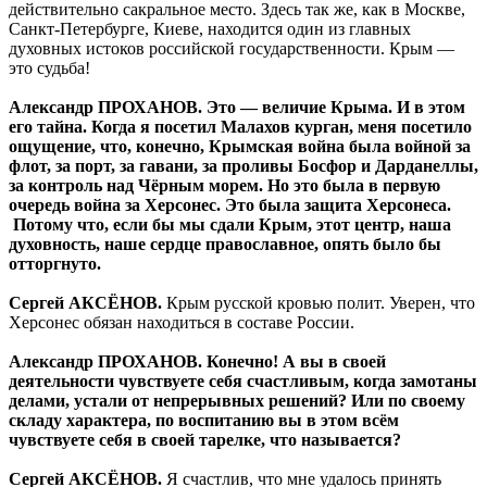
действительно сакральное место. Здесь так же, как в Москве,
Санкт-Петербурге, Киеве, находится один из главных
духовных истоков российской государственности. Крым —
это судьба!
Александр ПРОХАНОВ. Это — величие Крыма. И в этом
его тайна. Когда я посетил Малахов курган, меня посетило
ощущение, что, конечно, Крымская война была войной за
флот, за порт, за гавани, за проливы Босфор и Дарданеллы,
за контроль над Чёрным морем. Но это была в первую
очередь война за Херсонес. Это была защита Херсонеса.
Потому что, если бы мы сдали Крым, этот центр, наша
духовность, наше сердце православное, опять было бы
отторгнуто.
Сергей АКСЁНОВ.
Крым русской кровью полит. Уверен, что
Херсонес обязан находиться в составе России.
Александр ПРОХАНОВ. Конечно! А вы в своей
деятельности чувствуете себя счастливым, когда замотаны
делами, устали от непрерывных решений? Или по своему
складу характера, по воспитанию вы в этом всём
чувствуете себя в своей тарелке, что называется?
Сергей АКСЁНОВ.
Я счастлив, что мне удалось принять