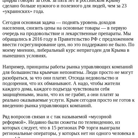
цифры говорят за себя: за пять лет в российском Крыму
сделано больше нужного и полезного для людей, чем за 23
«украинских» года.
Сегодня основная задача — поднять уровень доходов
населения, снизить цены на основные товары — в первую
очередь на продовольствие и лекарственные препараты. Мы
обращались в 2016 году в Правительство РФ с предложением
ввести госрегулирование цен, но это поддержано не было. По
моему мнению, либеральный курс непригоден для Крыма в
нынешних условиях.
Например, принципы работы рынка управляющих компаний
для большинства крымчан непонятны. Люди просто не могут
разобраться, за что они платят. Отсюда недовольство и
подозрения, что их обманывают. А надо, чтобы жители
каждого дома, каждого подъезда чувствовали себя
защищёнными, знали, что их не грабят, а они платят за
реально оказываемые услуги. Крым сегодня просто не готов к
введению рынка управляющих компаний.
Ряд вопросов связан и с так называемой «мусорной
реформой». Недавно были сюжеты по телевидению, из
которых следует, что в 15 регионах РФ торги выиграли
региональные операторы, у которых нет ни одного человека в