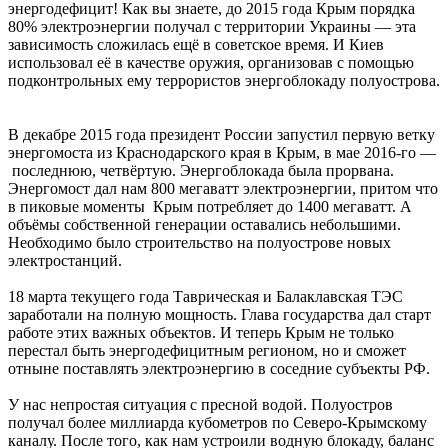
энергодефицит! Как вы знаете, до 2015 года Крым порядка
80% электроэнергии получал с территории Украины — эта
зависимость сложилась ещё в советское время. И Киев
использовал её в качестве оружия, организовав с помощью
подконтрольных ему террористов энергоблокаду полуострова.
В декабре 2015 года президент России запустил первую ветку
энергомоста из Краснодарского края в Крым, в мае 2016-го —
последнюю, четвёртую. Энергоблокада была прорвана.
Энергомост дал нам 800 мегаватт электроэнергии, притом что
в пиковые моменты Крым потребляет до 1400 мегаватт. А
объёмы собственной генерации оставались небольшими.
Необходимо было строительство на полуострове новых
электростанций.
18 марта текущего года Таврическая и Балаклавская ТЭС
заработали на полную мощность. Глава государства дал старт
работе этих важных объектов. И теперь Крым не только
перестал быть энергодефицитным регионом, но и сможет
отныне поставлять электроэнергию в соседние субъекты РФ.
У нас непростая ситуация с пресной водой. Полуостров
получал более миллиарда кубометров по Северо-Крымскому
каналу. После того, как нам устроили водную блокаду, баланс