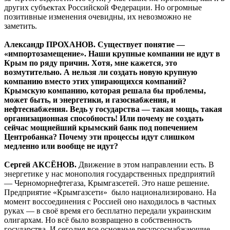
других субъектах Российской Федерации. Но огромные
позитивные изменения очевидны, их невозможно не
заметить.
Александр ПРОХАНОВ. Существует понятие —
«импортозамещение». Наши крупные компании не идут в
Крым по ряду причин. Хотя, мне кажется, это
возмутительно. А нельзя ли создать новую крупную
компанию вместо этих упирающихся компаний?
Крымскую компанию, которая решала бы проблемы,
может быть, и энергетики, и газоснабжения, и
нефтеснабжения. Ведь у государства — такая мощь, такая
организационная способность! Или почему не создать
сейчас мощнейший крымский банк под попечением
Центробанка? Почему эти процессы идут слишком
медленно или вообще не идут?
Сергей АКСЁНОВ.
Движение в этом направлении есть. В
энергетике у нас монополия государственных предприятий
— Черноморнефтегаза, Крымгазсетей. Это наше решение.
Предприятие «Крымгазсети» было национализировано. На
момент воссоединения с Россией оно находилось в частных
руках — в своё время его бесплатно передали украинским
олигархам. Но всё было возвращено в собственность
государства. И сегодня все основные ресурсоснабжающие