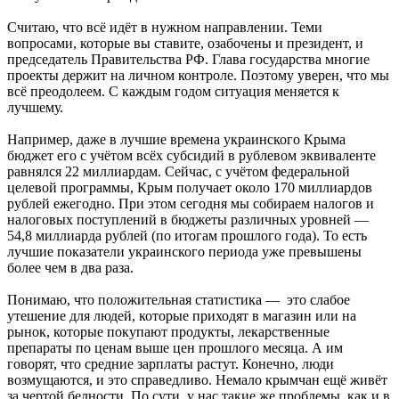
Считаю, что всё идёт в нужном направлении. Теми
вопросами, которые вы ставите, озабочены и президент, и
председатель Правительства РФ. Глава государства многие
проекты держит на личном контроле. Поэтому уверен, что мы
всё преодолеем. С каждым годом ситуация меняется к
лучшему.
Например, даже в лучшие времена украинского Крыма
бюджет его с учётом всёх субсидий в рублевом эквиваленте
равнялся 22 миллиардам. Сейчас, с учётом федеральной
целевой программы, Крым получает около 170 миллиардов
рублей ежегодно. При этом сегодня мы собираем налогов и
налоговых поступлений в бюджеты различных уровней —
54,8 миллиарда рублей (по итогам прошлого года). То есть
лучшие показатели украинского периода уже превышены
более чем в два раза.
Понимаю, что положительная статистика — это слабое
утешение для людей, которые приходят в магазин или на
рынок, которые покупают продукты, лекарственные
препараты по ценам выше цен прошлого месяца. А им
говорят, что средние зарплаты растут. Конечно, люди
возмущаются, и это справедливо. Немало крымчан ещё живёт
за чертой бедности. По сути, у нас такие же проблемы, как и в