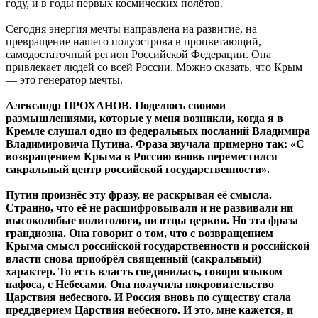
году, и в годы первых космических полётов.
Сегодня энергия мечты направлена на развитие, на
превращение нашего полуострова в процветающий,
самодостаточный регион Российской Федерации. Она
привлекает людей со всей России. Можно сказать, что Крым
— это генератор мечты.
Александр ПРОХАНОВ. Поделюсь своими
размышлениями, которые у меня возникли, когда я в
Кремле слушал одно из федеральных посланий Владимира
Владимировича Путина. Фраза звучала примерно так: «С
возвращением Крыма в Россию вновь переместился
сакральный центр российской государственности».
Путин произнёс эту фразу, не раскрывая её смысла.
Странно, что её не расшифровывали и не развивали ни
высоколобые политологи, ни отцы церкви. Но эта фраза
грандиозна. Она говорит о том, что с возвращением
Крыма смысл российской государственности и российской
власти снова приобрёл священный (сакральный)
характер. То есть власть соединилась, говоря языком
пафоса, с Небесами. Она получила покровительство
Царствия небесного. И Россия вновь по существу стала
преддверием Царствия небесного. И это, мне кажется, и