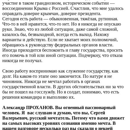
участие в таком грандиозном, историческом событии —
воссоединении Крыма с Россией. Счастлив, что мне удалось
оправдать доверие крымчан, доверие президента.
Сегодня есть работа — обыкновенная, тяжёлая, рутинная.
Что-то в ней нравится, что-то нет. Но я никогда не опускаю
руки. Знаю, что из любой ситуации, даже самой сложной,
казалось бы, безвыходной, всегда есть выход. Нахожу
варианты и действую. Если не хватает моих полномочий,
обращаюсь к руководству федеральных органов власти.
Иногда приходится беспокоить и главу государства, просить
его помочь в той или иной ситуации. Подчеркну, что отказа
никогда не получал.
Свою работу воспринимаю как служение государству, как
долг. На каком-то этапе оно закончится. По натуре я не
чиновник. Никогда не мечтал работать в органах
государственной власти. В других обстоятельствах ни за что
бы не пошел на госслужбу. Но я солдат, понимаю, что есть
решения командира и выполняю их.
Александр ПРОХАНОВ. Вы огненный пассионарный
человек. Я вас слушаю и думаю, что вы, Сергей
Валерьевич, русский мечтатель. Потому что вами движет
на самых высоких уровнях сознания именно мечта. В
нашем разговоре несколько раз вы сказали о некоей