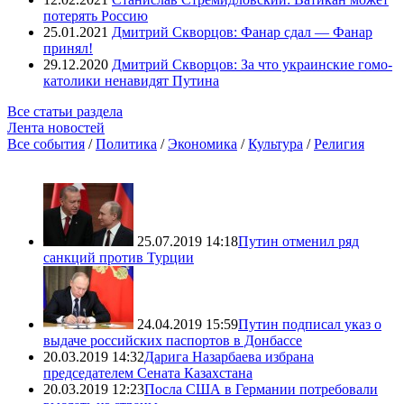
потерять Россию
25.01.2021
Дмитрий Скворцов: Фанар сдал — Фанар
принял!
29.12.2020
Дмитрий Скворцов: За что украинские гомо-
католики ненавидят Путина
Все статьи раздела
Лента новостей
Все события
/
Политика
/
Экономика
/
Культура
/
Религия
25.07.2019 14:18
Путин отменил ряд
санкций против Турции
24.04.2019 15:59
Путин подписал указ о
выдаче российских паспортов в Донбассе
20.03.2019 14:32
Дарига Назарбаева избрана
председателем Сената Казахстана
20.03.2019 12:23
Посла США в Германии потребовали