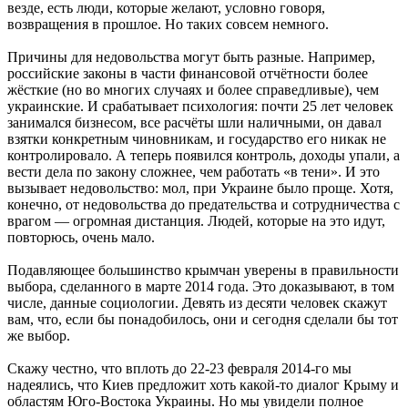
везде, есть люди, которые желают, условно говоря,
возвращения в прошлое. Но таких совсем немного.
Причины для недовольства могут быть разные. Например,
российские законы в части финансовой отчётности более
жёсткие (но во многих случаях и более справедливые), чем
украинские. И срабатывает психология: почти 25 лет человек
занимался бизнесом, все расчёты шли наличными, он давал
взятки конкретным чиновникам, и государство его никак не
контролировало. А теперь появился контроль, доходы упали, а
вести дела по закону сложнее, чем работать «в тени». И это
вызывает недовольство: мол, при Украине было проще. Хотя,
конечно, от недовольства до предательства и сотрудничества с
врагом — огромная дистанция. Людей, которые на это идут,
повторюсь, очень мало.
Подавляющее большинство крымчан уверены в правильности
выбора, сделанного в марте 2014 года. Это доказывают, в том
числе, данные социологии. Девять из десяти человек скажут
вам, что, если бы понадобилось, они и сегодня сделали бы тот
же выбор.
Скажу честно, что вплоть до 22-23 февраля 2014-го мы
надеялись, что Киев предложит хоть какой-то диалог Крыму и
областям Юго-Востока Украины. Но мы увидели полное