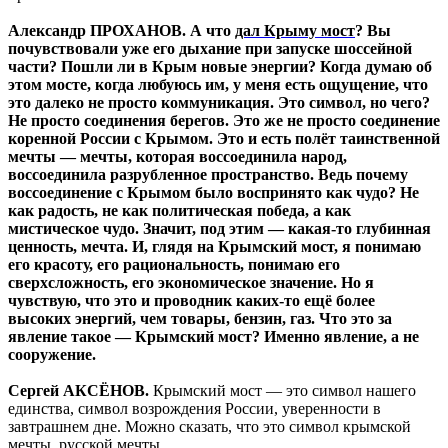
Александр ПРОХАНОВ.
А что
дал Крыму мост
? Вы
почувствовали уже его дыхание при запуске шоссейной
части? Пошли ли в Крым новые энергии? Когда думаю об
этом мосте, когда любуюсь им, у меня есть ощущение, что
это далеко не просто коммуникация. Это символ, но чего?
Не просто соединения берегов. Это же не просто соединение
коренной России с Крымом. Это и есть полёт таинственной
мечты — мечты, которая воссоединила народ,
воссоединила разрубленное пространство. Ведь почему
воссоединение с Крымом было воспринято как чудо? Не
как радость, не как политическая победа, а как
мистическое чудо. Значит, под этим — какая-то глубинная
ценность, мечта. И, глядя на Крымский мост, я понимаю
его красоту, его рациональность, понимаю его
сверхсложность, его экономическое значение. Но я
чувствую, что это и проводник каких-то ещё более
высоких энергий, чем товары, бензин, газ. Что это за
явление такое — Крымский мост? Именно явление, а не
сооружение.
Сергей АКСЁНОВ.
Крымский мост — это символ нашего
единства, символ возрождения России, уверенности в
завтрашнем дне. Можно сказать, что это символ крымской
мечты, русской мечты.