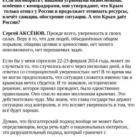
Если поговорить с нашими угрюмыми бизнесменами,
особенно с компрадорами, они утверждают, что Крым
только отнял у России и продолжает отнимать ресурсы,
влечёт санкции, обострение ситуации. А что Крым даёт
России?
Сергей АКСЁНОВ.
Прежде всего, уверенность в своих
силах. Веру в то, что для людей, объединённых общим
порывом, общими целями и ценностями, нет ничего
невозможного, нет нерешаемых задач.
Если бы у меня спросили 22-23 февраля 2014 года, может ли
случиться то, что случилось всего через несколько дней, я бы
ответил со стопроцентной уверенностью: нет! В то время мы
не могли предположить, что ситуация сложится именно так и
крымская мечта сбудется. И то знаковое, историческое
решение, которое принял президент, было единственно
правильным. Оно спасло жизни миллионам крымчан. Это
действительно чудо. Мы знаем, что глава государства держит
ситуацию под контролем, и это вселяет уверенность в том, что
всё будет хорошо.
Думаю, что бухгалтерский подход вообще не может быть
определяющим, когда речь идёт о национальных интересах,
это разрушительный подход, который граничит с