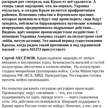
раскрыв рот смотрела, как Крым от неё удаляется. А
теперь такое ощущение, что, во-первых, Украина
очухалась, и сегодня Крым является прифронтовым
районом. Вспомним события в Керченском проливе,
которые произошли и будут ещё происходить: сюда будут
заходить, поблизости барражировать натовские эсминцы
непрерывно, предпринимать подрывные действия…
Видимо, идёт мощное пропагандистское воздействие. С
помощью Украины Америка создаёт на полуострове своё
лобби, пятую колонну. Это новый период существования
Крыма, когда рядом такой противник и под украинской
маской — здесь НАТО присутствует.
Сергей АКСЁНОВ.
Крым надёжно защищён от любых
внешних и внутренних угроз. Безопасность жителей и гостей
полуострова обеспечена в полном объёме. На полуострове
создана мощнейшая группировка войск. Силы Министерства
обороны РФ, ФСБ, МВД, Прокуратуры, Росгвардии готовы
пресечь любую провокацию.
Но попытки раскачать ситуацию регулярно происходят.
Провокаторы ищут союзников — тех, кто готов
поддерживать их идеи, прежде всего — через социальные
сети. Эти действия отслеживаются. Широкой поддержки в
Крыму враги России точно не найдут. Конечно, у нас, как и