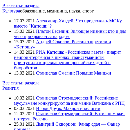
Все статьи раздела
Культура
образование, медицина, наука, спорт
17.03.2021
Александр Халдей: Что предложить МОКу
вместо "Катюши"?
15.03.2021
Платон Беседин: Зияющие низины: кто и для
чего прикрывается народом
15.03.2021
Андрей Соколов: России запретили и
«Катюшу»
14.03.2021
РИА Катюша: «Российская газета» пиарит
нейроинтерфейсы в школах: трансгуманисты
приступили к превращению российских детей в
биороботов
13.03.2021
Станислав Смагин: Повыше Манижи
Все статьи раздела
Религия
10.03.2021
Станислав Стремидловский: Российские
мусульмане конкурируют за внимание Ватикана с РПЦ
03.03.2021
Игорь Друзь: Макрон и религии
12.02.2021
Станислав Стремидловский: Ватикан может
потерять Россию
25.01.2021
Дмитрий Скворцов: Фанар сдал — Фанар
принял!