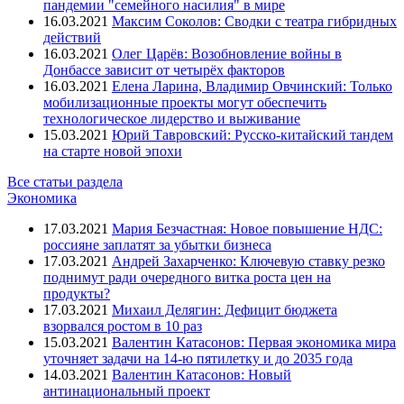
пандемии "семейного насилия" в мире
16.03.2021
Максим Соколов: Сводки с театра гибридных
действий
16.03.2021
Олег Царёв: Возобновление войны в
Донбассе зависит от четырёх факторов
16.03.2021
Елена Ларина, Владимир Овчинский: Только
мобилизационные проекты могут обеспечить
технологическое лидерство и выживание
15.03.2021
Юрий Тавровский: Русско-китайский тандем
на старте новой эпохи
Все статьи раздела
Экономика
17.03.2021
Мария Безчастная: Новое повышение НДС:
россияне заплатят за убытки бизнеса
17.03.2021
Андрей Захарченко: Ключевую ставку резко
поднимут ради очередного витка роста цен на
продукты?
17.03.2021
Михаил Делягин: Дефицит бюджета
взорвался ростом в 10 раз
15.03.2021
Валентин Катасонов: Первая экономика мира
уточняет задачи на 14-ю пятилетку и до 2035 года
14.03.2021
Валентин Катасонов: Новый
антинациональный проект