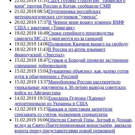
22.02.2019 11:31
США готовят стратегию "троянского
коня" против России и Китая, сообщили СМИ
21.02.2019 08:54
Группировка российских
метеорологических спутников "умерла"
20.02.2019 17:37
В Черное море вошел эсминец ВМФ
США с ракетами «Томагавк»
19.02.2019 16:49
Сроки серийного производства
самолета МС-21 сдвигаются из-за санкций
19.02.2019 14:06
Полковник Квачков вышел на свободу
18.02.2019 11:43
В России из аптек изымают
французский «Эреспал»
15.02.2019 18:47
Сурков и Бородай провели экстренное
совещание добровольцев
15.02.2019 15:04
Лукашенко объяснил, как далеко готов
идти в объединении с Россией
15.02.2019 13:37
Минобороны России рассекретило
уникальные документы к 30-летию вывода советских
войск из Афганистана
14.02.2019 19:51
Епископа Гедеона (Харона)
депортировали из Украины в США
12.02.2019 15:15
Банкам и приставам запретили
списывать со счетов должников соцвыплаты
11.02.2019 16:06
Обители Святой Горы, Зограф и Дохиар,
вслед за Свято-Пантелеимоновым монастырём, закрыли
ворота перед представителями новой церковной