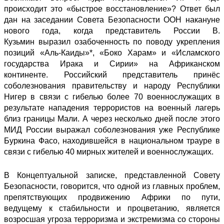
происходит это «быстрое восстановление»? Ответ был
дан на заседании Совета Безопасности ООН накануне
нового года, когда представитель России В.
Кузьмин
выразил озабоченность
по поводу укрепления
позиций «Аль-Каиды»*, «Боко Харам» и «Исламского
государства Ирака и Сирии» на Африканском
континенте. Российский представитель принёс
соболезнования правительству и народу Республики
Нигер в связи с гибелью более 70 военнослужащих в
результате нападения террористов на военный лагерь
близ границы Мали. А через несколько дней после этого
МИД России
выражал соболезнования
уже Республике
Буркина Фасо, находившейся в национальном трауре в
связи с гибелью 40 мирных жителей и военнослужащих.
В Концептуальной записке, представленной Совету
Безопасности, говорится, что одной из главных проблем,
препятствующих продвижению Африки по пути,
ведущему к стабильности и процветанию, является
возросшая угроза терроризма и экстремизма со стороны