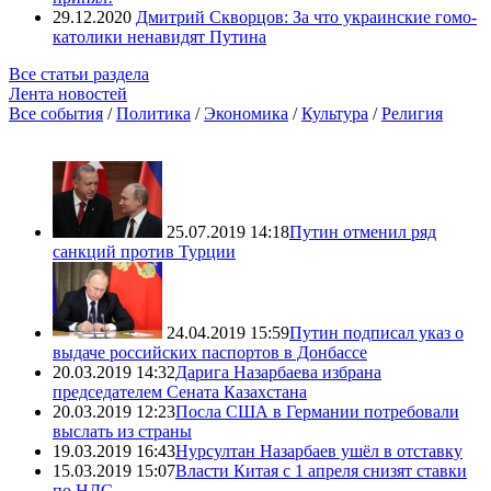
29.12.2020
Дмитрий Скворцов: За что украинские гомо-
католики ненавидят Путина
Все статьи раздела
Лента новостей
Все события
/
Политика
/
Экономика
/
Культура
/
Религия
25.07.2019 14:18
Путин отменил ряд
санкций против Турции
24.04.2019 15:59
Путин подписал указ о
выдаче российских паспортов в Донбассе
20.03.2019 14:32
Дарига Назарбаева избрана
председателем Сената Казахстана
20.03.2019 12:23
Посла США в Германии потребовали
выслать из страны
19.03.2019 16:43
Нурсултан Назарбаев ушёл в отставку
15.03.2019 15:07
Власти Китая с 1 апреля снизят ставки
по НДС