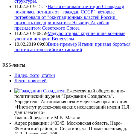
структуры.
11.02.2019 15:17
На сайте онлайн-петиций Change.org
появилась петиция от "граждан СССР", которые
потребовали от "оккупационных властей России"
признать предпринимателя Эльвиру Агурбаш
президентом Советского Союза
11.02.2019 08:59
Мадуро открыл крупнейшие военные
учения в истории Венесуэлы
10.02.2019 09:03
Вице-премьер Италии призвал бороться
против антироссийских санкций
RSS-ленты
Видео, фото, статьи
Лента новостей
Ежемесячный общественно-
политический журнал "Гражданин Созидатель".
Учредитель: Автономная некоммерческая организация
«Институт русско-славянских исследований имени Н.Я.
Данилевского».
Главный редактор: М.В. Мазари
Адрес редакции: 143345, Московская область, Наро-
Фоминский район, п. Селятино, ул. Промышленная, д.
81/1, 1 этаж, каб. 108.