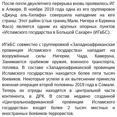
После почти двухлетнего перерыва вновь проявилось ИГ
в Алжире. В ноябре 2019 года одна из его группировок
«Джунд аль-Хилафа» совершила нападение на юге
страны. Этот район (стык границ Мали, Нигера и Буркина
Фасо) является одним из крупных опорных пунктов
«Исламского государства в Большой Сахаре» (ИГвБС).
ИГвБС совместно с группировкой «Западноафриканская
провинция Исламского государства» нападает на
вооружённые силы Нигерии, Чада, Камеруна.
Занимаются грабежом оружия, военного транспорта,
топлива. В составе «Западноафриканской провинции
Исламского государства» находится более пяти тысяч
боевиков. Некоторые успехи в их вытеснении принесла
военная операция второй половины 2019 года в Сомали.
Теперь их отряды находятся в центральной части
континента, в ДРК. В состав недавно созданной
«Центральноафриканской провинции Исламского
государства» входит более 2 тысяч местных и
иностранных боевиков-террористов.