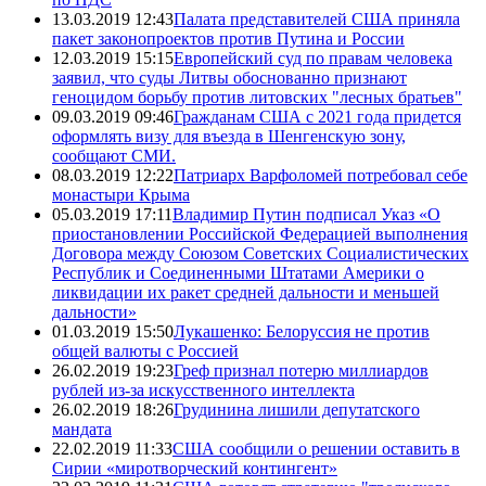
13.03.2019 12:43
Палата представителей США приняла
пакет законопроектов против Путина и России
12.03.2019 15:15
Европейский суд по правам человека
заявил, что суды Литвы обоснованно признают
геноцидом борьбу против литовских "лесных братьев"
09.03.2019 09:46
Гражданам США с 2021 года придется
оформлять визу для въезда в Шенгенскую зону,
сообщают СМИ.
08.03.2019 12:22
Патриарх Варфоломей потребовал себе
монастыри Крыма
05.03.2019 17:11
Владимир Путин подписал Указ «О
приостановлении Российской Федерацией выполнения
Договора между Союзом Советских Социалистических
Республик и Соединенными Штатами Америки о
ликвидации их ракет средней дальности и меньшей
дальности»
01.03.2019 15:50
Лукашенко: Белоруссия не против
общей валюты с Россией
26.02.2019 19:23
Греф признал потерю миллиардов
рублей из-за искусственного интеллекта
26.02.2019 18:26
Грудинина лишили депутатского
мандата
22.02.2019 11:33
США сообщили о решении оставить в
Сирии «миротворческий контингент»