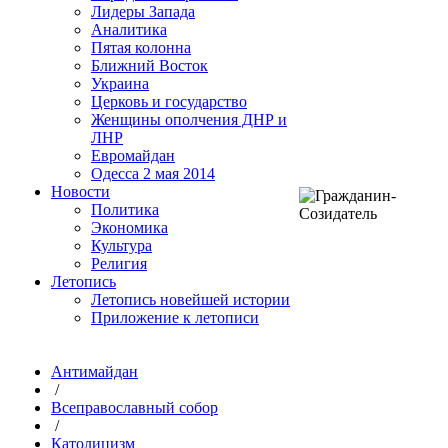
Лидеры Запада
Аналитика
Пятая колонна
Ближний Восток
Украина
Церковь и государство
Женщины ополчения ДНР и
ЛНР
Евромайдан
Одесса 2 мая 2014
Новости
Политика
Экономика
Культура
Религия
Летопись
Летопись новейшей истории
Приложение к летописи
Антимайдан
/
Всеправославный собор
/
Католицизм