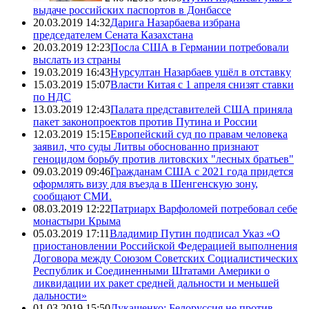
выдаче российских паспортов в Донбассе
20.03.2019 14:32
Дарига Назарбаева избрана
председателем Сената Казахстана
20.03.2019 12:23
Посла США в Германии потребовали
выслать из страны
19.03.2019 16:43
Нурсултан Назарбаев ушёл в отставку
15.03.2019 15:07
Власти Китая с 1 апреля снизят ставки
по НДС
13.03.2019 12:43
Палата представителей США приняла
пакет законопроектов против Путина и России
12.03.2019 15:15
Европейский суд по правам человека
заявил, что суды Литвы обоснованно признают
геноцидом борьбу против литовских "лесных братьев"
09.03.2019 09:46
Гражданам США с 2021 года придется
оформлять визу для въезда в Шенгенскую зону,
сообщают СМИ.
08.03.2019 12:22
Патриарх Варфоломей потребовал себе
монастыри Крыма
05.03.2019 17:11
Владимир Путин подписал Указ «О
приостановлении Российской Федерацией выполнения
Договора между Союзом Советских Социалистических
Республик и Соединенными Штатами Америки о
ликвидации их ракет средней дальности и меньшей
дальности»
01.03.2019 15:50
Лукашенко: Белоруссия не против