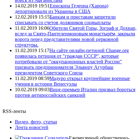
войск из Афганистана
14.02.2019 19:51
Епископа Гедеона (Харона)
депортировали из Украины в США
12.02.2019 15:15
Банкам и приставам запретили
списывать со счетов должников соцвыплаты
11.02.2019 16:06
Обители Святой Горы, Зограф и Дохиар,
вслед за Свято-Пантелеимоновым монастырём, закрыли
ворота перед представителями новой церковной
структуры.
11.02.2019 15:17
На сайте онлайн-петиций Change.org
появилась петиция от "граждан СССР", которые
потребовали от "оккупационных властей России"
признать предпринимателя Эльвиру Агурбаш
президентом Советского Союза
11.02.2019 08:59
Мадуро открыл крупнейшие военные
учения в истории Венесуэлы
10.02.2019 09:03
Вице-премьер Италии призвал бороться
против антироссийских санкций
RSS-ленты
Видео, фото, статьи
Лента новостей
Ежемесячный общественно-