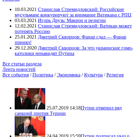
10.03.2021
Станислав Стремидловский: Российские
мусульмане конкурируют за внимание Ватикана с РПЦ
03.03.2021
Игорь Друзь: Макрон и религии
12.02.2021
Станислав Стремидловский: Ватикан может
потерять Россию
25.01.2021
Дмитрий Скворцов: Фанар сдал — Фанар
принял!
29.12.2020
Дмитрий Скворцов: За что украинские гомо-
католики ненавидят Путина
Все статьи раздела
Лента новостей
Все события
/
Политика
/
Экономика
/
Культура
/
Религия
25.07.2019 14:18
Путин отменил ряд
санкций против Турции
24.04.2019 15:59
Путин подписал указ о