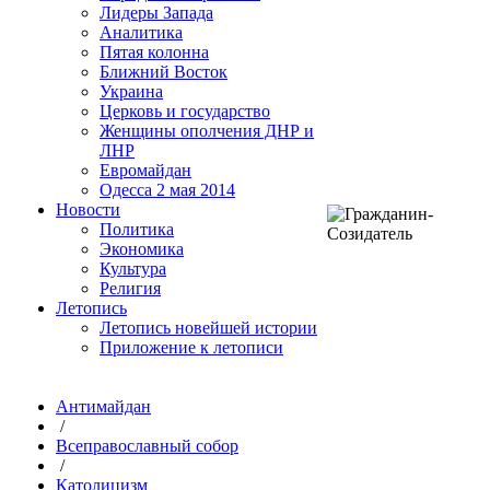
Лидеры Запада
Аналитика
Пятая колонна
Ближний Восток
Украина
Церковь и государство
Женщины ополчения ДНР и
ЛНР
Евромайдан
Одесса 2 мая 2014
Новости
Политика
Экономика
Культура
Религия
Летопись
Летопись новейшей истории
Приложение к летописи
Антимайдан
/
Всеправославный собор
/
Католицизм