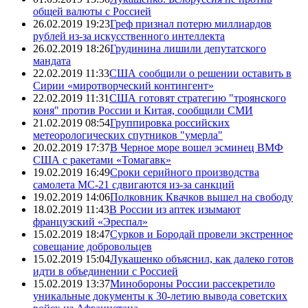
общей валюты с Россией
26.02.2019 19:23
Греф признал потерю миллиардов
рублей из-за искусственного интеллекта
26.02.2019 18:26
Грудинина лишили депутатского
мандата
22.02.2019 11:33
США сообщили о решении оставить в
Сирии «миротворческий контингент»
22.02.2019 11:31
США готовят стратегию "троянского
коня" против России и Китая, сообщили СМИ
21.02.2019 08:54
Группировка российских
метеорологических спутников "умерла"
20.02.2019 17:37
В Черное море вошел эсминец ВМФ
США с ракетами «Томагавк»
19.02.2019 16:49
Сроки серийного производства
самолета МС-21 сдвигаются из-за санкций
19.02.2019 14:06
Полковник Квачков вышел на свободу
18.02.2019 11:43
В России из аптек изымают
французский «Эреспал»
15.02.2019 18:47
Сурков и Бородай провели экстренное
совещание добровольцев
15.02.2019 15:04
Лукашенко объяснил, как далеко готов
идти в объединении с Россией
15.02.2019 13:37
Минобороны России рассекретило
уникальные документы к 30-летию вывода советских