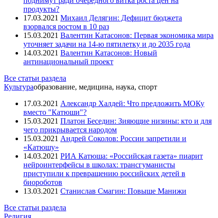
поднимут ради очередного витка роста цен на
продукты?
17.03.2021
Михаил Делягин: Дефицит бюджета
взорвался ростом в 10 раз
15.03.2021
Валентин Катасонов: Первая экономика мира
уточняет задачи на 14-ю пятилетку и до 2035 года
14.03.2021
Валентин Катасонов: Новый
антинациональный проект
Все статьи раздела
Культура
образование, медицина, наука, спорт
17.03.2021
Александр Халдей: Что предложить МОКу
вместо "Катюши"?
15.03.2021
Платон Беседин: Зияющие низины: кто и для
чего прикрывается народом
15.03.2021
Андрей Соколов: России запретили и
«Катюшу»
14.03.2021
РИА Катюша: «Российская газета» пиарит
нейроинтерфейсы в школах: трансгуманисты
приступили к превращению российских детей в
биороботов
13.03.2021
Станислав Смагин: Повыше Манижи
Все статьи раздела
Религия