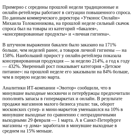
Примерно с середины прошлой недели традиционные и
онлайн-ретейлеры работают в ситуации повышенного спроса.
По данным коммерческого директора «Утконос Онлайн»
Михаила Толоконникова, на прошлой неделе сильный скачок
спроса был на товары из категорий «бакалея»,
«консервированные продукты» и «личная гигиена».
В штучном выражении бакалеи было заказано на 171%
больше, чем неделей ранее, а товаров личной гигиены — на
158%. Наибольший прирост у онлайн-ретейлера показала
консервированная продукция — за неделю 214%, а год к году
— 432%. Уверенный рост показывает категория «Детское
питание»: на прошлой неделе его заказывали на 84% больше,
чем в первую неделю марта.
Аналитики ИТ-компании «Эвотор» сообщили, что в
минувшие выходные москвичи и петербуржцы предпочитали
пополнять запасы в гипермаркетах и онлайн. В результате
продажи магазинов малого бизнеса упали: так, оборот
московских супер- и мини-маркетов уменьшился на 10% в
минувшие выходные по сравнению с непраздничными
выходными 29 февраля — 1 марта. А в Санкт-Петербурге
магазины «у дома» заработали в минувшие выходные в
среднем на 15% меньше.