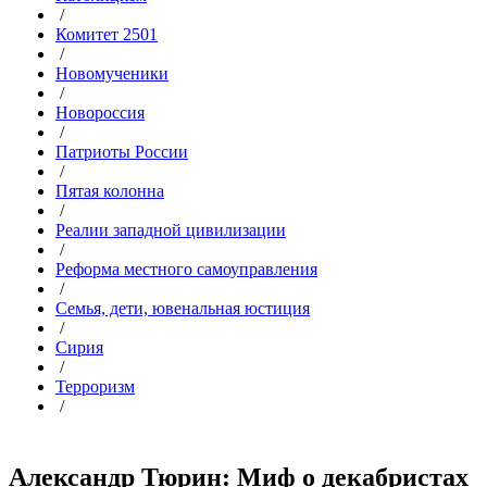
/
Комитет 2501
/
Новомученики
/
Новороссия
/
Патриоты России
/
Пятая колонна
/
Реалии западной цивилизации
/
Реформа местного самоуправления
/
Семья, дети, ювенальная юстиция
/
Сирия
/
Терроризм
/
Александр Тюрин: Миф о декабристах