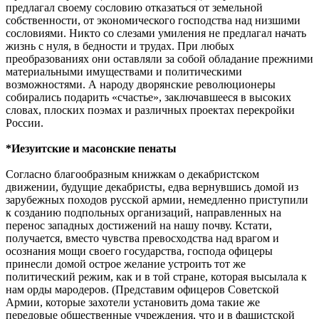
предлагал своему сословию отказаться от земельной
собственности, от экономического господства над низшими
сословиями. Никто со слезами умиления не предлагал начать
жизнь с нуля, в бедности и трудах. При любых
преобразованиях они оставляли за собой обладание прежними
материальными имуществами и политическими
возможностями. А народу дворянские революционеры
собирались подарить «счастье», заключавшееся в высоких
словах, плоских поэмах и различных проектах перекройки
России.
*Иезуитские и масонские пенаты
Согласно благообразным книжкам о декабристском
движении, будущие декабристы, едва вернувшись домой из
зарубежных походов русской армии, немедленно приступили
к созданию подпольных организаций, направленных на
перенос западных достижений на нашу почву. Кстати,
получается, вместо чувства превосходства над врагом и
осознания мощи своего государства, господа офицеры
принесли домой острое желание устроить тот же
политический режим, как и в той стране, которая высылала к
нам орды мародеров. (Представим офицеров Советской
Армии, которые захотели установить дома такие же
передовые общественные учреждения, что и в фашистской