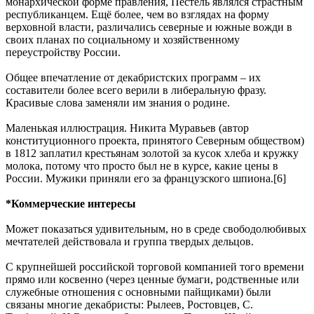
монархической форме правления, Пестель являлся страстным
республиканцем. Ещё более, чем во взглядах на форму
верховной власти, различались северные и южные вожди в
своих планах по социальному и хозяйственному
переустройству России.
Общее впечатление от декабристских программ – их
составители более всего верили в либеральную фразу.
Красивые слова заменяли им знания о родине.
Маленькая иллюстрация. Никита Муравьев (автор
конституционного проекта, принятого Северным обществом)
в 1812 заплатил крестьянам золотой за кусок хлеба и кружку
молока, потому что просто был не в курсе, какие цены в
России. Мужики приняли его за французского шпиона.[6]
*Коммерческие интересы
Может показаться удивительным, но в среде свободолюбивых
мечтателей действовала и группа твердых дельцов.
С крупнейшей российской торговой компанией того времени
прямо или косвенно (через ценные бумаги, родственные или
служебные отношения с основными пайщиками) были
связаны многие декабристы: Рылеев, Ростовцев, С.