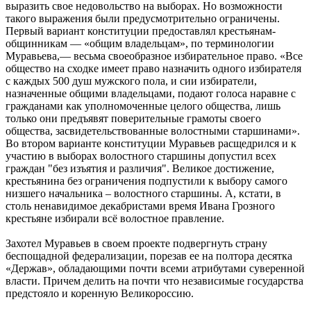
выразить свое недовольство на выборах. Но возможности
такого выражения были предусмотрительно ограничены.
Первый вариант конституции предоставлял крестьянам-
общинникам — «общим владельцам», по терминологии
Муравьева,— весьма своеобразное избирательное право. «Все
общество на сходке имеет право назначить одного избирателя
с каждых 500 душ мужского пола, и сии избиратели,
назначенные общими владельцами, подают голоса наравне с
гражданами как уполномоченные целого общества, лишь
только они предъявят поверительные грамоты своего
общества, засвидетельствованные волостными старшинами».
Во втором варианте конституции Муравьев расщедрился и к
участию в выборах волостного старшины допустил всех
граждан "без изъятия и различия". Великое достижение,
крестьянина без ограничения подпустили к выбору самого
низшего начальника – волостного старшины. А, кстати, в
столь ненавидимое декабристами время Ивана Грозного
крестьяне избирали всё волостное правление.
Захотел Муравьев в своем проекте подвергнуть страну
беспощадной федерализации, порезав ее на полтора десятка
«Держав», обладающими почти всеми атрибутами суверенной
власти. Причем делить на почти что независимые государства
предстояло и коренную Великороссию.