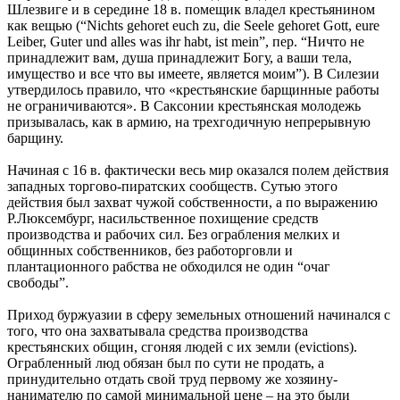
Шлезвиге и в середине 18 в. помещик владел крестьянином
как вещью (“Nichts gehoret euch zu, die Seele gehoret Gott, eure
Leiber, Guter und alles was ihr habt, ist mein”, пер. “Ничто не
принадлежит вам, душа принадлежит Богу, а ваши тела,
имущество и все что вы имеете, является моим”). В Силезии
утвердилось правило, что «крестьянские барщинные работы
не ограничиваются». В Саксонии крестьянская молодежь
призывалась, как в армию, на трехгодичную непрерывную
барщину.
Начиная с 16 в. фактически весь мир оказался полем действия
западных торгово-пиратских сообществ. Сутью этого
действия был захват чужой собственности, а по выражению
Р.Люксембург, насильственное похищение средств
производства и рабочих сил. Без ограбления мелких и
общинных собственников, без работорговли и
плантационного рабства не обходился не один “очаг
свободы”.
Приход буржуазии в сферу земельных отношений начинался с
того, что она захватывала средства производства
крестьянских общин, сгоняя людей с их земли (evictions).
Ограбленный люд обязан был по сути не продать, а
принудительно отдать свой труд первому же хозяину-
нанимателю по самой минимальной цене – на это были