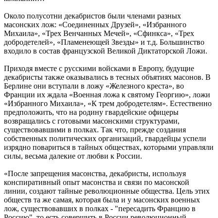
Около полусотни декабристов были членами разных
масонских лож: «Соединенных Друзей», «Избранного
Михаила», «Трех Венчанных Мечей», «Сфинкса», «Трех
добродетелей», «Пламенеющей Звезды» и т.д. Большинство
входило в состав французской Великой Диктаторской Ложи.
Приходя вместе с русскими войсками в Европу, будущие
декабристы также оказывались в тесных объятиях масонов. В
Берлине они вступали в ложу «Железного креста», во
Франции их ждала «Военная ложа к святому Георгию», ложи
«Избранного Михаила», «К трем добродетелям». Естественно
предположить, что на родину гвардейские офицеры
возвращались с готовыми масонскими структурами,
существовавшими в полках. Так что, прежде создания
собственных политических организаций, гвардейцы успели
изрядно повариться в тайных обществах, которыми управляли
силы, весьма далекие от любви к России.
«После запрещения масонства, декабристы, используя
конспиративный опыт масонства и связи по масонской
линии, создают тайные революционные общества. Цель этих
обществ та же самая, которая была и у масонских военных
лож, существовавших в полках - "пересадить Францию в
Россию", то есть совершить в России революционный