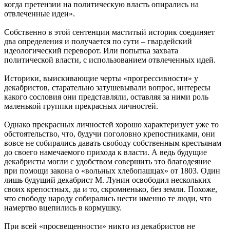
когда претензии на политическую власть опирались на
отвлеченные идеи».
Собственно в этой сентенции маститый историк соединяет
два определения и получается по сути – гвардейский
идеологический переворот. Или попытка захвата
политической власти, с использованием отвлеченных идей.
Историки, выискивающие черты «прогрессивности» у
декабристов, старательно затушевывали вопрос, интересы
какого сословия они представляли, оставляя за ними роль
маленькой группки прекрасных личностей.
Однако прекрасных личностей хорошо характеризует уже то
обстоятельство, что, будучи поголовно крепостниками, они
вовсе не собирались давать свободу собственным крестьянам
до своего намечаемого прихода к власти. А ведь будущие
декабристы могли с удобством совершить это благодеяние
при помощи закона о «вольных хлебопашцах» от 1803. Один
лишь будущий декабрист М. Лунин освободил нескольких
своих крепостных, да и то, скромненько, без земли. Похоже,
что свободу народу собирались нести именно те люди, что
намертво вцепились в кормушку.
При всей «просвещенности» никто из декабристов не