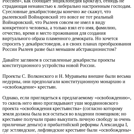
Россией», как сообщает энциклопедия Брокгауз, отнюдь не
страдающая ненавистью к либерально настроенным господам.
Суесловные декабристоведы конечно же скажут, что
рылеевский Войнаровский это вовсе не тот реальный
Войнаровский, что Рылеев совсем не имел в виду
конкретного человека, а только взял его имя, фамилию,
отчество, время и место проживания для создания
виртуального образа пламенного демократа. Но хочется
спросить у декабристоведов, а в своих планах преобразования
России Рылеев разве был меньшим абстракционистом?
Давайте заглянем в составленные декабристы проекты
конституционного устройства новой России.
Проекты С. Волконского и Н. Муравьева внешне были весьма
недурны, они предполагали конституционную монархию и
«освобождение» крестьян.
Однако, если приглядеться к предлагаемому «освобождению»,
то сквозь него явно проглядывают уши мордвиновского
проекта «освобождения крестьянства» (согласно которому
земля должна была вся остаться во владении помещиков; но
крестьяне получали право выкупить личную свободу за очень
приличные деньги) и прибалтийской реформы Александра I,
где эстляндские, лифляндские крестьяне были «освобождены»