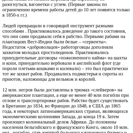
разогнуться, вагонетки с углем. (Первые законы по
ограничению времени работы детей до 10 лет появятся только
в 1850-х гг.)
Людей превращали в говорящий инструмент разными
способами . Практиковалось доведение до такого состояния,
что они сами продавали себя в рабство. Первыми рабами на
плантациях Вест-Индии были белые – «сервенты».
Недостаток «добровольцев» работорговцы дополняли
захватом молодых простолюдинов. Практиковались
принудительные договоры «пожизненного найма» на шахты
и копи, принудительно вербовали в английский флот (где
пороли плетьми-кошками и килевали) – это был практически
тот же захват рабов. Продавались подмастерья и сироты из
приютов, наложницы для вельмож и королей.
12 млн. негров были доставлены в трюмах «слейверов» на
американские плантации, а еще не менее 40 млн погибли при
отлове и транспортировке рабов. Рабство будет существовать
в Британии до 1834, во Франции до 1848, в США до 1865
года, в некоторых латиноамериканских странах, являющихся
экономическими колониями Запада, до конца 19 в. Затем
произошел колониальный дележ Африки. До половины
населения бельгийского и французского Конго, около 10 млн.
чел., погибло, став жертвой большого каучукового бизнеса и