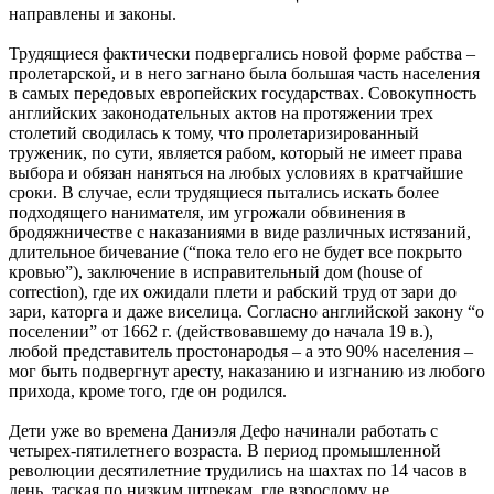
направлены и законы.
Трудящиеся фактически подвергались новой форме рабства –
пролетарской, и в него загнано была большая часть населения
в самых передовых европейских государствах. Совокупность
английских законодательных актов на протяжении трех
столетий сводилась к тому, что пролетаризированный
труженик, по сути, является рабом, который не имеет права
выбора и обязан наняться на любых условиях в кратчайшие
сроки. В случае, если трудящиеся пытались искать более
подходящего нанимателя, им угрожали обвинения в
бродяжничестве с наказаниями в виде различных истязаний,
длительное бичевание (“пока тело его не будет все покрыто
кровью”), заключение в исправительный дом (house of
correction), где их ожидали плети и рабский труд от зари до
зари, каторга и даже виселица. Согласно английской закону “о
поселении” от 1662 г. (действовавшему до начала 19 в.),
любой представитель простонародья – а это 90% населения –
мог быть подвергнут аресту, наказанию и изгнанию из любого
прихода, кроме того, где он родился.
Дети уже во времена Даниэля Дефо начинали работать с
четырех-пятилетнего возраста. В период промышленной
революции десятилетние трудились на шахтах по 14 часов в
день, таская по низким штрекам, где взрослому не