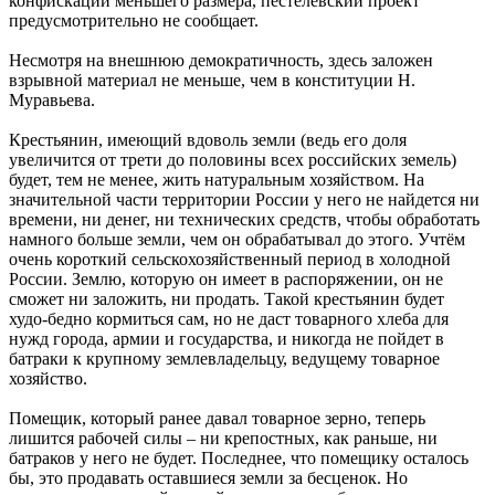
конфискации меньшего размера, пестелевский проект
предусмотрительно не сообщает.
Несмотря на внешнюю демократичность, здесь заложен
взрывной материал не меньше, чем в конституции Н.
Муравьева.
Крестьянин, имеющий вдоволь земли (ведь его доля
увеличится от трети до половины всех российских земель)
будет, тем не менее, жить натуральным хозяйством. На
значительной части территории России у него не найдется ни
времени, ни денег, ни технических средств, чтобы обработать
намного больше земли, чем он обрабатывал до этого. Учтём
очень короткий сельскохозяйственный период в холодной
России. Землю, которую он имеет в распоряжении, он не
сможет ни заложить, ни продать. Такой крестьянин будет
худо-бедно кормиться сам, но не даст товарного хлеба для
нужд города, армии и государства, и никогда не пойдет в
батраки к крупному землевладельцу, ведущему товарное
хозяйство.
Помещик, который ранее давал товарное зерно, теперь
лишится рабочей силы – ни крепостных, как раньше, ни
батраков у него не будет. Последнее, что помещику осталось
бы, это продавать оставшиеся земли за бесценок. Но