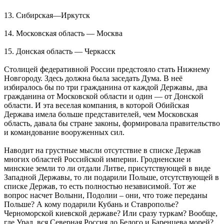
13. Сибирская—Иркутск
14. Московская область — Москва
15. Донская область — Черкасск
Столицей федеративной России предстояло стать Нижнему
Новгороду. Здесь должна была заседать Дума. В неё
избиралось бы по три гражданина от каждой Державы, два
гражданина от Московской области и один — от Донской
области. И эта веселая компания, в которой Обийская
Держава имела больше представителей, чем Московская
область, давала бы стране законы, формировала правительство
и командование вооруженных сил.
Наводит на грустные мысли отсутствие в списке Держав
многих областей Российской империи. Гродненские и
минские земли то ли отдали Литве, присутствующей в виде
Западной Державы, то ли подарили Польше, отсутствующей в
списке Держав, то есть полностью независимой. Тот же
вопрос насчет Волыни, Подолии – они, что тоже переданы
Польше? А кому подарили Кубань и Ставрополье?
Черноморской киевской державе? Или сразу туркам? Вообще,
где Урал, вся Северная Россия до Белого и Баренцева морей?