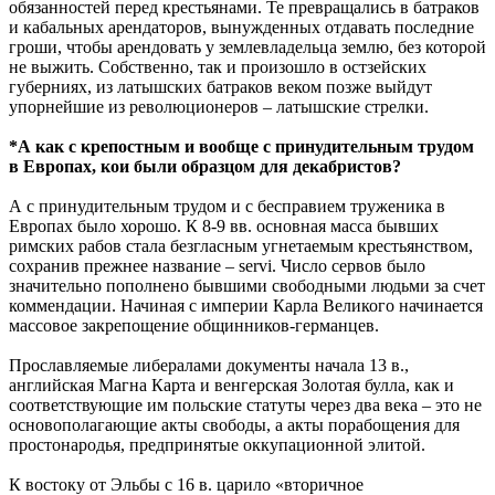
обязанностей перед крестьянами. Те превращались в батраков
и кабальных арендаторов, вынужденных отдавать последние
гроши, чтобы арендовать у землевладельца землю, без которой
не выжить. Собственно, так и произошло в остзейских
губерниях, из латышских батраков веком позже выйдут
упорнейшие из революционеров – латышские стрелки.
*А как с крепостным и вообще с принудительным трудом
в Европах, кои были образцом для декабристов?
А с принудительным трудом и с бесправием труженика в
Европах было хорошо. К 8-9 вв. основная масса бывших
римских рабов стала безгласным угнетаемым крестьянством,
сохранив прежнее название – servi. Число сервов было
значительно пополнено бывшими свободными людьми за счет
коммендации. Начиная с империи Карла Великого начинается
массовое закрепощение общинников-германцев.
Прославляемые либералами документы начала 13 в.,
английская Магна Карта и венгерская Золотая булла, как и
соответствующие им польские статуты через два века – это не
основополагающие акты свободы, а акты порабощения для
простонародья, предпринятые оккупационной элитой.
К востоку от Эльбы с 16 в. царило «вторичное