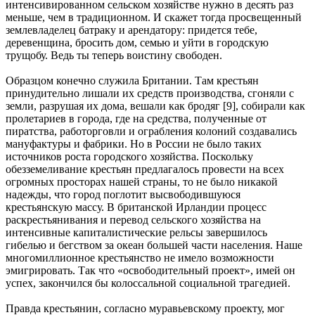
интенсивированном сельском хозяйстве нужно в десять раз
меньше, чем в традиционном. И скажет тогда просвещенный
землевладелец батраку и арендатору: придется тебе,
деревенщина, бросить дом, семью и уйти в городскую
трущобу. Ведь ты теперь воистину свободен.
Образцом конечно служила Британии. Там крестьян
принудительно лишали их средств производства, сгоняли с
земли, разрушая их дома, вешали как бродяг [9], собирали как
пролетариев в города, где на средства, полученные от
пиратства, работорговли и ограбления колоний создавались
мануфактуры и фабрики. Но в России не было таких
источников роста городского хозяйства. Поскольку
обезземеливание крестьян предлагалось провести на всех
огромных просторах нашей страны, то не было никакой
надежды, что город поглотит высвободившуюся
крестьянскую массу. В британской Ирландии процесс
раскрестьянивания и перевод сельского хозяйства на
интенсивные капиталистические рельсы завершилось
гибелью и бегством за океан большей части населения. Наше
многомиллионное крестьянство не имело возможности
эмигрировать. Так что «освободительный проект», имей он
успех, закончился бы колоссальной социальной трагедией.
Правда крестьянин, согласно муравьевскому проекту, мог