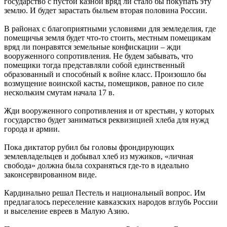
государство с пустой казной вряд ли стало бы покупать эту
землю. И будет зарастать быльем вторая половина России.
В районах с благоприятными условиями для земледелия, где
помещичья земля будет что-то стоить, местным помещикам
вряд ли понравятся земельные конфискации – жди
вооруженного сопротивления. Не будем забывать, что
помещики тогда представляли собой единственный
образованный и способный к войне класс. Произошло бы
возмущение воинской касты, помещиков, равное по силе
нескольким смутам начала 17 в.
Жди вооруженного сопротивления и от крестьян, у которых
государство будет заниматься реквизицией хлеба для нужд
города и армии.
Пока диктатор рубил бы головы фрондирующих
землевладельцев и добывал хлеб из мужиков, «личная
свобода» должна была сохраняться где-то в идеально
законсервированном виде.
Кардинально решал Пестель и национальный вопрос. Им
предлагалось переселение кавказских народов вглубь России
и выселение евреев в Малую Азию.