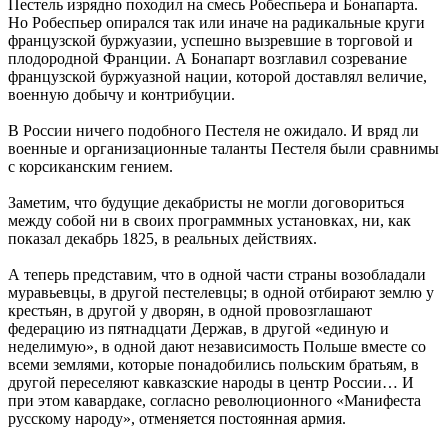
Пестель изрядно походил на смесь Робеспьера и Бонапарта.
Но Робеспьер опирался так или иначе на радикальные круги
французской буржуазии, успешно вызревшие в торговой и
плодородной Франции. А Бонапарт возглавил созревание
французской буржуазной нации, которой доставлял величие,
военную добычу и контрибуции.
В России ничего подобного Пестеля не ожидало. И вряд ли
военные и организационные таланты Пестеля были сравнимы
с корсиканским гением.
Заметим, что будущие декабристы не могли договориться
между собой ни в своих программных установках, ни, как
показал декабрь 1825, в реальных действиях.
А теперь представим, что в одной части страны возобладали
муравьевцы, в другой пестелевцы; в одной отбирают землю у
крестьян, в другой у дворян, в одной провозглашают
федерацию из пятнадцати Держав, в другой «единую и
неделимую», в одной дают независимость Польше вместе со
всеми землями, которые понадобились польским братьям, в
другой переселяют кавказские народы в центр России… И
при этом кавардаке, согласно революционного «Манифеста
русскому народу», отменяется постоянная армия.