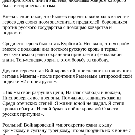
декабристского пиита Рылеева, любимым жанром которого
была историческая поэма.
Впечатление такое, что Рылеев нарочито выбирал в качестве
героев для своих поэм знаменитых предателей, боровшихся
против русского государства с помощью коварства и
подлости.
Среди его героев был князь Курбский. Неважно, что «герой»
вместе с поляками лил потоком русскую кровь и терзал
русскую землю ради сохранения привилегий феодальной
знати. Топ-менеджер зрит в этом борьбу за свободу.
Другим героем стал Войнаровский, приспешник и племянник
гетмана Мазепы - после прочтения Рылеевым антироссийской
поделки «История русов».
«Так мы свои разрушив цепи, На глас свободы и вождей,
Ниспровергая все препоны, Помчались защищать законы
Среди отеческих степей. Я жизни юной не щадил, Я степи
кровью обагрил И свой булат в войне кровавой О кости
русских притупил».
Реальный Войнаровский «многократно ездил к хану
крымскому и султану турецкому, чтобы побудить их к войне с