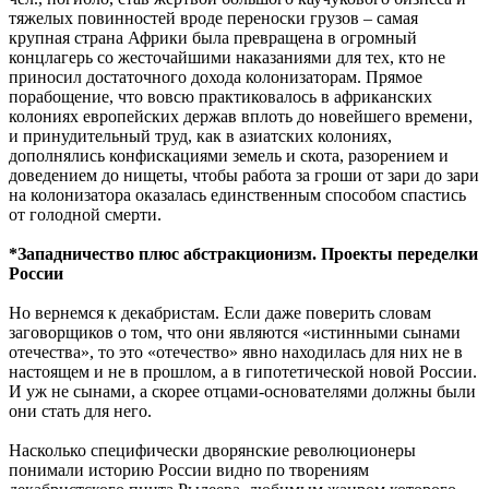
тяжелых повинностей вроде переноски грузов – самая
крупная страна Африки была превращена в огромный
концлагерь со жесточайшими наказаниями для тех, кто не
приносил достаточного дохода колонизаторам. Прямое
порабощение, что вовсю практиковалось в африканских
колониях европейских держав вплоть до новейшего времени,
и принудительный труд, как в азиатских колониях,
дополнялись конфискациями земель и скота, разорением и
доведением до нищеты, чтобы работа за гроши от зари до зари
на колонизатора оказалась единственным способом спастись
от голодной смерти.
*Западничество плюс абстракционизм. Проекты переделки
России
Но вернемся к декабристам. Если даже поверить словам
заговорщиков о том, что они являются «истинными сынами
отечества», то это «отечество» явно находилась для них не в
настоящем и не в прошлом, а в гипотетической новой России.
И уж не сынами, а скорее отцами-основателями должны были
они стать для него.
Насколько специфически дворянские революционеры
понимали историю России видно по творениям