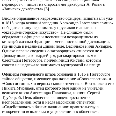
переворот», - пишет на старости лет декабрист А. Розен в
«Записках декабриста».[5]
Вполне оправданное недовольство офицеры испытывали уже
в 1815, когда великий западник Александр I заставлял армию-
победительницу перенимать у пруссаков и англичан
«экзерцмейстерское искусство». Не слишком были
обрадованы офицеры и поспешным возвращением из
кипящей жизнью Франции в места постоянной дислокации,
где-нибудь в недавнем Диком поле, Василькове или Ахтырке.
Однако первые сведения о заговорщиках относятся не к
Дикому полю, а к гвардейцам, расквартированным в
блестящем Петербурге, причем генштабистам, которым
совсем не надлежало заниматься муштровкой на плацу.
Офицеры генерального штаба основали в 1816 в Петербурге
тайное общество, имеющее два названия: «Союз спасения» и
«Союз истинных и верных сынов отечества». Возглавляли его
Никита Муравьев, отец которого был одним из учителей
великого князя Александра Павловича, и князь Сергей
Трубецкой. Цель общества выглядела достаточно
неопределенной, хотя и несла масонский отпечаток:
«Содействовать в благих начинаниях правительству в
искоренении всякого зла в управлении и в обществе».