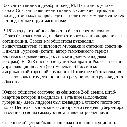
Как считал видный декабристовед М. Цейтлин, в уставе
Союза Спасения «явственно видны масонские черты, и в
последствии можно проследить в политическом движение тех
лет подземные струи масонства».
В 1818 году это тайное общество было переименовано в
«Союз благоденствия», на базе которого возникли две новые
организации. Северным обществом руководил
вышеупомянутый генштабист Муравьев и статский советник
Николай Тургенев (кстати, автор таможенного тарифа,
настежь открывающего российский рынок западным
товарам). В 1823 г. в него вступил Кондратий Рылеев, поэт и
управляющий делами (топ-менеджер) Российско-
американской торговой компании. Последнее обстоятельство
сыграло роль в том, что новичок сразу пополнил руководство
общества.
Южное общество состояло из офицеров 2-ой армии, штаб-
квартира которой находилась в Тульчине (Подольская
губерния). Здесь лидером был командир Вятского пехотного
полка Пестель, сын бывшего сибирского генерал-губернатора,
известного своим самодурством и злоупотреблениями.
Северное общество было расположено к конституционно-