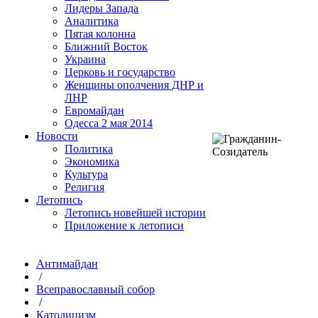
Лидеры Запада
Аналитика
Пятая колонна
Ближний Восток
Украина
Церковь и государство
Женщины ополчения ДНР и
ЛНР
Евромайдан
Одесса 2 мая 2014
Новости
Политика
Экономика
Культура
Религия
Летопись
Летопись новейшей истории
Приложение к летописи
Антимайдан
/
Всеправославный собор
/
Католицизм