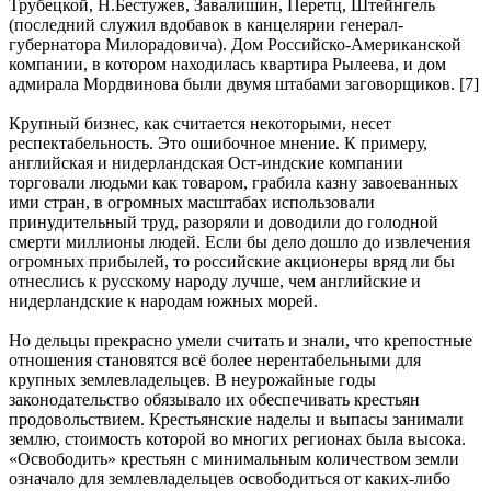
Трубецкой, Н.Бестужев, Завалишин, Перетц, Штейнгель
(последний служил вдобавок в канцелярии генерал-
губернатора Милорадовича). Дом Российско-Американской
компании, в котором находилась квартира Рылеева, и дом
адмирала Мордвинова были двумя штабами заговорщиков. [7]
Крупный бизнес, как считается некоторыми, несет
респектабельность. Это ошибочное мнение. К примеру,
английская и нидерландская Ост-индские компании
торговали людьми как товаром, грабила казну завоеванных
ими стран, в огромных масштабах использовали
принудительный труд, разоряли и доводили до голодной
смерти миллионы людей. Если бы дело дошло до извлечения
огромных прибылей, то российские акционеры вряд ли бы
отнеслись к русскому народу лучше, чем английские и
нидерландские к народам южных морей.
Но дельцы прекрасно умели считать и знали, что крепостные
отношения становятся всё более нерентабельными для
крупных землевладельцев. В неурожайные годы
законодательство обязывало их обеспечивать крестьян
продовольствием. Крестьянские наделы и выпасы занимали
землю, стоимость которой во многих регионах была высока.
«Освободить» крестьян с минимальным количеством земли
означало для землевладельцев освободиться от каких-либо