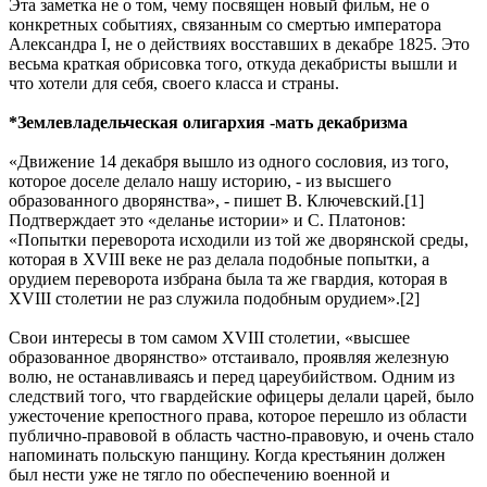
Эта заметка не о том, чему посвящен новый фильм, не о
конкретных событиях, связанным со смертью императора
Александра I, не о действиях восставших в декабре 1825. Это
весьма краткая обрисовка того, откуда декабристы вышли и
что хотели для себя, своего класса и страны.
*Землевладельческая олигархия -мать декабризма
«Движение 14 декабря вышло из одного сословия, из того,
которое доселе делало нашу историю, - из высшего
образованного дворянства», - пишет В. Ключевский.[1]
Подтверждает это «деланье истории» и С. Платонов:
«Попытки переворота исходили из той же дворянской среды,
которая в XVIII веке не раз делала подобные попытки, а
орудием переворота избрана была та же гвардия, которая в
XVIII столетии не раз служила подобным орудием».[2]
Свои интересы в том самом XVIII столетии, «высшее
образованное дворянство» отстаивало, проявляя железную
волю, не останавливаясь и перед цареубийством. Одним из
следствий того, что гвардейские офицеры делали царей, было
ужесточение крепостного права, которое перешло из области
публично-правовой в область частно-правовую, и очень стало
напоминать польскую панщину. Когда крестьянин должен
был нести уже не тягло по обеспечению военной и