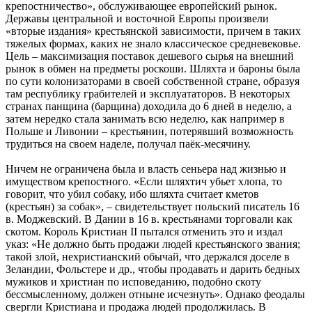
крепостничество», обслуживающее европейский рынок.
Державы центральной и восточной Европы произвели
«вторые издания» крестьянской зависимости, причем в таких
тяжелых формах, каких не знало классическое средневековье.
Цель – максимизация поставок дешевого сырья на внешний
рынок в обмен на предметы роскоши. Шляхта и бароны была
по сути колонизаторами в своей собственной стране, образуя
там республику грабителей и эксплуататоров. В некоторых
странах панщина (барщина) доходила до 6 дней в неделю, а
затем нередко стала занимать всю неделю, как например в
Польше и Ливонии – крестьянин, потерявший возможность
трудиться на своем наделе, получал паёк-месячину.
Ничем не ограничена была и власть сеньера над жизнью и
имуществом крепостного. «Если шляхтич убьет хлопа, то
говорит, что убил собаку, ибо шляхта считает кметов
(крестьян) за собак», – свидетельствует польский писатель 16
в. Моджевский. В Дании в 16 в. крестьянами торговали как
скотом. Король Кристиан II пытался отменить это и издал
указ: «Не должно быть продажи людей крестьянского звания;
такой злой, нехристианский обычай, что держался доселе в
Зеландии, Фольстере и др., чтобы продавать и дарить бедных
мужиков и христиан по исповеданию, подобно скоту
бессмысленному, должен отныне исчезнуть». Однако феодалы
свергли Кристиана и продажа людей продолжилась. В