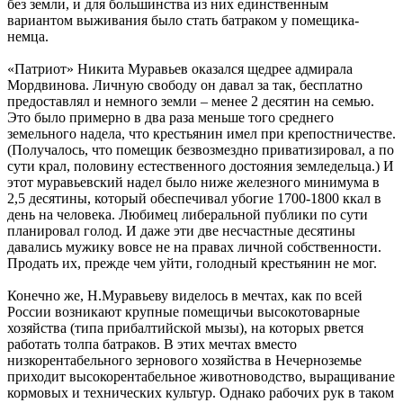
без земли, и для большинства из них единственным
вариантом выживания было стать батраком у помещика-
немца.
«Патриот» Никита Муравьев оказался щедрее адмирала
Мордвинова. Личную свободу он давал за так, бесплатно
предоставлял и немного земли – менее 2 десятин на семью.
Это было примерно в два раза меньше того среднего
земельного надела, что крестьянин имел при крепостничестве.
(Получалось, что помещик безвозмездно приватизировал, а по
сути крал, половину естественного достояния земледельца.) И
этот муравьевский надел было ниже железного минимума в
2,5 десятины, который обеспечивал убогие 1700-1800 ккал в
день на человека. Любимец либеральной публики по сути
планировал голод. И даже эти две несчастные десятины
давались мужику вовсе не на правах личной собственности.
Продать их, прежде чем уйти, голодный крестьянин не мог.
Конечно же, Н.Муравьеву виделось в мечтах, как по всей
России возникают крупные помещичьи высокотоварные
хозяйства (типа прибалтийской мызы), на которых рвется
работать толпа батраков. В этих мечтах вместо
низкорентабельного зернового хозяйства в Нечерноземье
приходит высокорентабельное животноводство, выращивание
кормовых и технических культур. Однако рабочих рук в таком