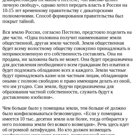
личную свободу», однако хотел передать власть в России на
10-15 лет временному правительству с дикаторскими
полномочиями. Способ формирования правительства был
покрыт тайной.
Вся землю России, согласно Пестелю, предстояло поделить на
две части. «Одна половина получит наименование земли
общественной, другая земли частной. Земля общественная
будет всему волостному обществу совокупно принадлежать и
неприкосновенную его собственность составлять. Она ни
продана, ни заложена быть не может. Она будет предназначена
для доставления необходимого всем гражданам без изъятия и
будет подлежать обладанию всех и каждого. Земли частные
будут принадлежать казне или частным лицам, обладающим
оными с полною свободою и право имеющим делать из оной,
что им угодно. Сии земли, будучи предназначены для
образования частной собственности, служить будут к
доставлению изобилия».
Чем больше было у помещика земли, тем больше её должно
было конфисковываться безвозмездно. «Если у помещика
имеется 10 тыс. десятин земли или более, тогда отбирается у
него половина земли без всякого возмездия». Речь здесь идет
об огромной латифундии. Но кто должен возмещать