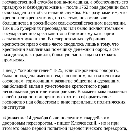
государственной службы воина-помещика, а обеспечивать его
праздную и безбедную жизнь – после 1762 года дворянин был
освобожден и от обязательной службы. Но сразу заметим, что
крепостное крестьянство, по счастью, не составляло
большинства в российском сельскохозяйственном населении.
Так в 36 губерниях преобладало или было исключительным
государственное крестьянство и близкие ему категории
сельских тружеников. В нечерноземных губерниях
крепостное право очень часто сводилось лишь к тому, что
крестьянин выплачивал помещику денежный оброк, а сам
находился, как правило, большую часть года на отхожих
промыслах.
Плеяда “освободителей” 1825, если откровенно говорить,
была порождена именно тем, в основном, паразитическим
сословием, тормозившим развитие общества и сделавшим
наибольший вклад в ужесточение крепостного права
несколькими десятилетиями раньше. В момент максимальной
своей праздности дворянство захотело оформить свое
господство над обществом в виде правильных политических
институтов.
«Движение 14 декабря было последним гвардейским
дворцовым переворотом, - пишет Ключевский, - но и при
этом это было первой попыткой идеологического переворота,