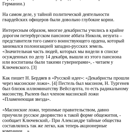
Германии.)
На самом деле, у тайной политической деятельности
гвардейских офицеров были довольно глубокие корни.
Интересным образом, многие декабристы учились в крайне
дорогом петербургском пансионе аббата Николя, иезуита –
представителя того самого воинствующего ордена, который
занимался полонизацией западно-русских земель.
«Значительная часть людей, которых мы видели в списке
осужденных по делу 14 декабря, вышли из этого пансиона
или воспитаны были такими гувернерами», - читаем у
Ключевского. [3]
Как пишет Н. Бердяев в «Русской идее»: «Декабристы прошли
через масонские ложи». [4] Пестель был масоном, Н. Тургенев
был близок иллюминатству Вейсгаупта, то есть радикальному
масонству, Рылеев был членом масонской ложи
«Пламенеющая звезда».
«Масонские ложи, терпимые правительством, давно
приучили русское дворянство к такой форме общежития, -
сообщает Ключевский,- При Александре тайные общества
составлялись так же легко, как теперь акционерные
компании…»