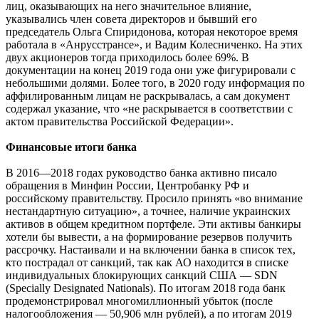
лиц, оказывающих на него значительное влияние,
указывались член совета директоров и бывший его
председатель Ольга Спиридонова, которая некоторое время
работала в «Анрусстрансе», и Вадим Колесниченко. На этих
двух акционеров тогда приходилось более 69%. В
документации на конец 2019 года они уже фигурировали с
небольшими долями. Более того, в 2020 году информация по
аффилированным лицам не раскрывалась, а сам документ
содержал указание, что «не раскрывается в соответствии с
актом правительства Российской Федерации».
Финансовые итоги банка
В 2016—2018 годах руководство банка активно писало
обращения в Минфин России, Центробанку РФ и
российскому правительству. Просило принять «во внимание
нестандартную ситуацию», а точнее, наличие украинских
активов в общем кредитном портфеле. Эти активы банкиры
хотели бы вывести, а на формирование резервов получить
рассрочку. Настаивали и на включении банка в список тех,
кто пострадал от санкций, так как АО находится в списке
индивидуальных блокирующих санкций США — SDN
(Specially Designated Nationals). По итогам 2018 года банк
продемонстрировал многомиллионный убыток (после
налогообложения — 50,906 млн рублей), а по итогам 2019