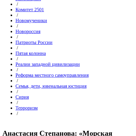
/
Комитет 2501
/
Новомученики
/
Новороссия
/
Патриоты России
/
Пятая колонна
/
Реалии западной цивилизации
/
Реформа местного самоуправления
/
Семья, дети, ювенальная юстиция
/
Сирия
/
Терроризм
/
Анастасия Степанова: «Морская