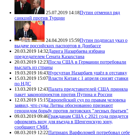
25.07.2019 14:18
Путин отменил ряд
санкций против Турции
24.04.2019 15:59
Путин подписал указ о
выдаче российских паспортов в Донбассе
20.03.2019 14:32
Дарига Назарбаева избрана
председателем Сената Казахстана
20.03.2019 12:23
Посла США в Германии потребовали
выслать из страны
19.03.2019 16:43
Нурсултан Назарбаев ушёл в отставку
15.03.2019 15:07
Власти Китая с 1 апреля снизят ставки
по НДС
13.03.2019 12:43
Палата представителей США приняла
пакет законопроектов против Путина и России
12.03.2019 15:15
Европейский суд по правам человека
заявил, что суды Литвы обоснованно признают
геноцидом борьбу против литовских "лесных братьев"
09.03.2019 09:46
Гражданам США с 2021 года придется
оформлять визу для въезда в Шенгенскую зону,
сообщают СМИ.
08.03.2019 12:22
Патриарх Варфоломей потребовал себе