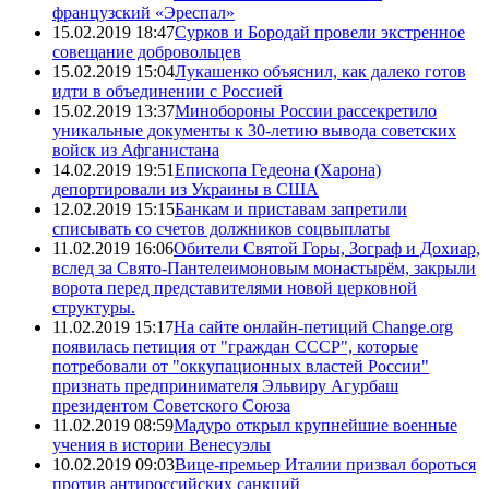
французский «Эреспал»
15.02.2019 18:47
Сурков и Бородай провели экстренное
совещание добровольцев
15.02.2019 15:04
Лукашенко объяснил, как далеко готов
идти в объединении с Россией
15.02.2019 13:37
Минобороны России рассекретило
уникальные документы к 30-летию вывода советских
войск из Афганистана
14.02.2019 19:51
Епископа Гедеона (Харона)
депортировали из Украины в США
12.02.2019 15:15
Банкам и приставам запретили
списывать со счетов должников соцвыплаты
11.02.2019 16:06
Обители Святой Горы, Зограф и Дохиар,
вслед за Свято-Пантелеимоновым монастырём, закрыли
ворота перед представителями новой церковной
структуры.
11.02.2019 15:17
На сайте онлайн-петиций Change.org
появилась петиция от "граждан СССР", которые
потребовали от "оккупационных властей России"
признать предпринимателя Эльвиру Агурбаш
президентом Советского Союза
11.02.2019 08:59
Мадуро открыл крупнейшие военные
учения в истории Венесуэлы
10.02.2019 09:03
Вице-премьер Италии призвал бороться
против антироссийских санкций