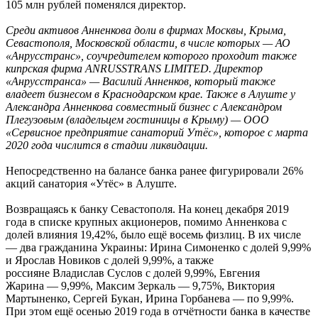
105 млн рублей поменялся директор.
Среди активов Анненкова доли в фирмах Москвы, Крыма,
Севастополя, Московской области, в числе которых — АО
«Анрусстранс», соучредителем которого проходит также
кипрская фирма ANRUSSTRANS LIMITED. Директор
«Анрусстранса» — Василий Анненков, который также
владеет бизнесом в Краснодарском крае. Также в Алуште у
Александра Анненкова совместный бизнес с Александром
Плегузовым (владельцем гостиницы в Крыму) — ООО
«Сервисное предприятие санаторий Утёс», которое с марта
2020 года числится в стадии ликвидации.
Непосредственно на балансе банка ранее фигурировали 26%
акций санатория «Утёс» в Алуште.
Возвращаясь к банку Севастополя. На конец декабря 2019
года в списке крупных акционеров, помимо Анненкова с
долей влияния 19,42%, было ещё восемь физлиц. В их числе
— два гражданина Украины: Ирина Симоненко с долей 9,99%
и Ярослав Новиков с долей 9,99%, а также
россияне Владислав Суслов с долей 9,99%, Евгения
Жарина — 9,99%, Максим Зеркаль — 9,75%, Виктория
Мартыненко, Сергей Букан, Ирина Горбанева — по 9,99%.
При этом ещё осенью 2019 года в отчётности банка в качестве