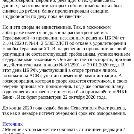
недостоверной. Вероятно, речь идёт о тех финансовых
данных, на основании которых собственный капитал был
снижен до рубля и банку пролонгировали санацию.
Подробности по делу пока неизвестны.
Но и эти споры не единственные. Так, в московском
арбитраже имеется не до конца рассмотренный иск
Герасимовой «о признании незаконным решения ЦБ РФ от
21.04.2020 г. №14−2-5/3032ДСП об отказе в удовлетворении
жалобы Герасимовой Т. В. на решение о признании деловой
репутации не соответствующей требованиям, установленным
федеральными законами». Она же пытается оспорить, признав
недействительным, приказ №3/1/2901 от 29.01.2020 года. В
этот день ЦБ РФ, участвующий в споре третьим лицом,
возложил на АСВ функции временной администрации. А
госкорпорация, которая в споре является ответчиком, в свою
очередь приняла эти полномочия. Тогда же согласно плану
оздоровления в качестве инвестора был приглашён и «РНКБ
Банк». Иск будет рассмотрен 22 октября 2020 года.
До конца 2020 года судьба банка Севастополя будет решена,
так как в декабре истечёт очередной срок его оздоровления.
Источник
/ Мнение автора может не совпадать с позицией редакции /