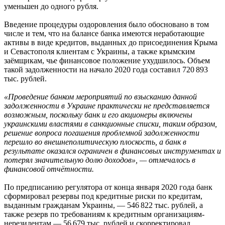
уменьшен до одного рубля.
Введение процедуры оздоровления было обосновано в том
числе и тем, что на балансе банка имеются неработающие
активы в виде кредитов, выданных до присоединения Крыма
и Севастополя клиентам с Украины, а также крымским
заёмщикам, чье финансовое положение ухудшилось. Объем
такой задолженности на начало 2020 года составил 720 893
тыс. рублей.
«Проведение банком мероприятий по взысканию данной
задолженности в Украине практически не представляется
возможным, поскольку банк и его акционеры включены
украинскими властями в санкционные списки, таким образом,
решение вопроса погашения проблемной задолженности
перешло во внешнеполитическую плоскость, а банк в
результате оказался ограничен в финансовых инструментах и
потерял значительную долю доходов», — отмечалось в
финансовой отчётности.
По предписанию регулятора от конца января 2020 года банк
сформировал резервы под кредитные риски по кредитам,
выданным гражданам Украины, — 546 822 тыс. рублей, а
также резерв по требованиям к кредитным организациям-
нерезидентам — 56 679 тыс. рублей и скорректировал