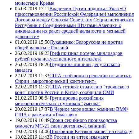
монастыри Крыма
05.03.2019 17:11
Владимир Путин подписал Указ «О
приостановлении Российской Федерацией выполнения
Договора между Союзом Советских Социалистических
Республик и Соединенными Штатами Америки о
ликвидации их ракет средней дальности и меньшей
дальности»
01.03.2019 15:50
Лукашенко: Белоруссия не против
общей валюты с Россией
26.02.2019 19:23
Греф признал потерю миллиардов
рублей из-за искусственного интеллекта
26.02.2019 18:26
Грудинина лишили депутатского
мандата
22.02.2019 11:33
США сообщили о решении оставить в
Сирии «миротворческий контингент»
22.02.2019 11:31
США готовят стратегию "троянского
коня" против России и Китая, сообщили СМИ
21.02.2019 08:54
Группировка российских
метеорологических спутников "умерла"
20.02.2019 17:37
В Черное море вошел эсминец ВМФ
США с ракетами «Томагавк»
19.02.2019 16:49
Сроки серийного производства
самолета МС-21 сдвигаются из-за санкций
19.02.2019 14:06
Полковник Квачков вышел на свободу
18.02.2019 11:43
В России из аптек изымают