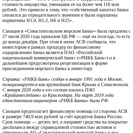
стоимость имущества, уменьшив ее на более чем 118 млн
рублей. Это привело к тому, что «собственный капитал банка
снизился до отрицательного значения и были нарушены
нормативы Н1.0, Н1.2, Н6 и Н25».
Санация в «Севастопольском морском банке» была продлена с
27 июля 2020 года приказом ЦБ РФ — ещё на полгода, то есть
до конца декабря. При этом в июне АСВ сообщила, что
инвестором в рамках процедур по финансовому
оздоровлению банка является ПАО «Российский
национальный коммерческий банк» («РНКБ Банк») и в
дальнейшем предусмотрена реорганизация в форме
присоединения морского банка к инвестору.
Справка: «РНКБ Банк» создан в январе 1991 года в Москве,
позиционируется как крупнейший банк Крыма и Севастополя.
С января 2020 года в его состав влилось ПАО
«Крайинвестбанк» из Краснодара. На март 2019 года
единственным акционером «РНКБ Банка» была РФ.
Санация предполагает финансовую помощь со стороны АСВ
в размере 740,9 млн рублей за счёт кредитов Банка России.
Срок помощи — десять лет, а направят средства на покрытие
дисбаланса между справедливой стоимостью активов и
обязательств АО «Севастопольский морской банк» и его