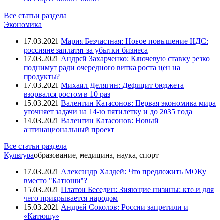
Все статьи раздела
Экономика
17.03.2021
Мария Безчастная: Новое повышение НДС:
россияне заплатят за убытки бизнеса
17.03.2021
Андрей Захарченко: Ключевую ставку резко
поднимут ради очередного витка роста цен на
продукты?
17.03.2021
Михаил Делягин: Дефицит бюджета
взорвался ростом в 10 раз
15.03.2021
Валентин Катасонов: Первая экономика мира
уточняет задачи на 14-ю пятилетку и до 2035 года
14.03.2021
Валентин Катасонов: Новый
антинациональный проект
Все статьи раздела
Культура
образование, медицина, наука, спорт
17.03.2021
Александр Халдей: Что предложить МОКу
вместо "Катюши"?
15.03.2021
Платон Беседин: Зияющие низины: кто и для
чего прикрывается народом
15.03.2021
Андрей Соколов: России запретили и
«Катюшу»