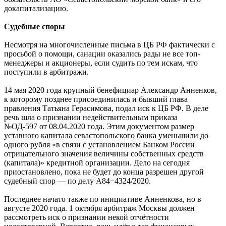
докапитализацию.
Судебные споры
Несмотря на многочисленные письма в ЦБ РФ фактически с
просьбой о помощи, санации оказались рады не все топ-
менеджеры и акционеры, если судить по тем искам, что
поступили в арбитражи.
14 мая 2020 года крупный бенефициар Александр Анненков,
к которому позднее присоединилась и бывший глава
правления Татьяна Герасимова, подал иск к ЦБ РФ. В деле
речь шла о признании недействительным приказа
№ОД-597 от 08.04.2020 года. Этим документом размер
уставного капитала севастопольского банка уменьшили до
одного рубля «в связи с установлением Банком России
отрицательного значения величины собственных средств
(капитала)» кредитной организации. Дело на сегодня
приостановлено, пока не будет до конца разрешен другой
судебный спор — по делу А84−4324/2020.
Последнее начато также по инициативе Анненкова, но в
августе 2020 года. 1 октября арбитраж Москвы должен
рассмотреть иск о признании некой отчётности