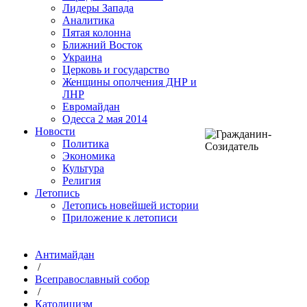
Лидеры Запада
Аналитика
Пятая колонна
Ближний Восток
Украина
Церковь и государство
Женщины ополчения ДНР и
ЛНР
Евромайдан
Одесса 2 мая 2014
Новости
Политика
Экономика
Культура
Религия
Летопись
Летопись новейшей истории
Приложение к летописи
Антимайдан
/
Всеправославный собор
/
Католицизм