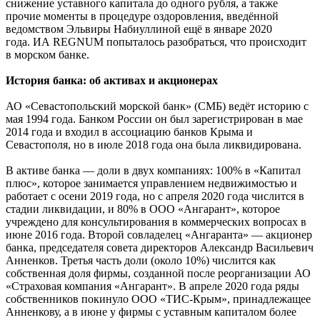
снижение уставного капитала до одного рубля, а также
прочие моменты в процедуре оздоровления, введённой
ведомством Эльвиры Набиуллиной ещё в январе 2020
года. ИА REGNUM попыталось разобраться, что происходит
в морском банке.
История банка: об активах и акционерах
АО «Севастопольский морской банк» (СМБ) ведёт историю с
мая 1994 года. Банком России он был зарегистрирован в мае
2014 года и входил в ассоциацию банков Крыма и
Севастополя, но в июле 2018 года она была ликвидирована.
В активе банка — доли в двух компаниях: 100% в «Капитал
плюс», которое занимается управлением недвижимостью и
работает с осени 2019 года, но с апреля 2020 года числится в
стадии ликвидации, и 80% в ООО «Ангарант», которое
учреждено для консультирования в коммерческих вопросах в
июне 2016 года. Второй совладелец «Ангаранта» — акционер
банка, председателя совета директоров Александр Васильевич
Анненков. Третья часть доли (около 10%) числится как
собственная доля фирмы, созданной после реорганизации АО
«Страховая компания «Ангарант». В апреле 2020 года ряды
собственников покинуло ООО «ТИС-Крым», принадлежащее
Анненкову, а в июне у фирмы с уставным капиталом более