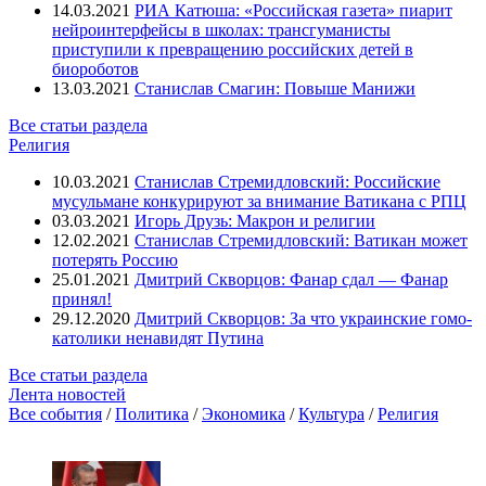
14.03.2021
РИА Катюша: «Российская газета» пиарит
нейроинтерфейсы в школах: трансгуманисты
приступили к превращению российских детей в
биороботов
13.03.2021
Станислав Смагин: Повыше Манижи
Все статьи раздела
Религия
10.03.2021
Станислав Стремидловский: Российские
мусульмане конкурируют за внимание Ватикана с РПЦ
03.03.2021
Игорь Друзь: Макрон и религии
12.02.2021
Станислав Стремидловский: Ватикан может
потерять Россию
25.01.2021
Дмитрий Скворцов: Фанар сдал — Фанар
принял!
29.12.2020
Дмитрий Скворцов: За что украинские гомо-
католики ненавидят Путина
Все статьи раздела
Лента новостей
Все события
/
Политика
/
Экономика
/
Культура
/
Религия