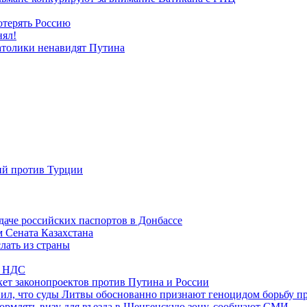
отерять Россию
нял!
атолики ненавидят Путина
ий против Турции
даче российских паспортов в Донбассе
м Сената Казахстана
лать из страны
по НДС
ет законопроектов против Путина и России
вил, что суды Литвы обоснованно признают геноцидом борьбу п
ормлять визу для въезда в Шенгенскую зону, сообщают СМИ.