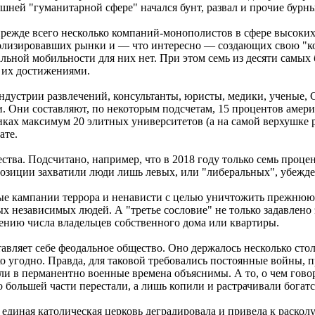
ашней "гуманитарной сфере" начался бунт, развал и прочие бурн
 прежде всего несколько компаний-монополистов в сфере высок
ополизировавших рынки и — что интересно — создающих свою "к
альной мобильности для них нет. При этом семь из десяти самых
 их достижениями.
индустрии развлечений, консультанты, юристы, медики, ученые
 Они составляют, по некоторым подсчетам, 15 процентов америк
ках максимум 20 элитных университетов (а на самой верхушке р
ате.
ва. Подсчитано, например, что в 2018 году только семь процен
позиции захватили люди лишь левых, или "либеральных", убежд
е кампании террора и ненависти с целью уничтожить прежнюю к
х независимых людей. А "третье сословие" не только задавлено
щению числа владельцев собственного дома или квартиры.
тавляет себе феодальное общество. Оно держалось несколько сто
 угодно. Правда, для таковой требовались постоянные войны, 
ыли в перманентно военные времена объяснимы. А то, о чем гов
 большей части перестали, а лишь копили и растрачивали богатс
 единая католическая церковь деградировала и привела к раскол