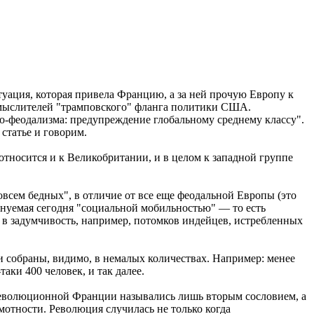
итуация, которая привела Францию, а за ней прочую Европу к
х мыслителей "трамповского" фланга политики США.
 нео-феодализма: предупреждение глобальному среднему классу".
 статье и говорим.
относится и к Великобритании, и в целом к западной группе
овсем бедных", в отличие от все еще феодальной Европы (это
менуемая сегодня "социальной мобильностью" — то есть
 в задумчивость, например, потомков индейцев, истребленных
ни собраны, видимо, в немалых количествах. Например: менее
аки 400 человек, и так далее.
революционной Франции назывались лишь вторым сословием, а
амотности. Революция случилась не только когда