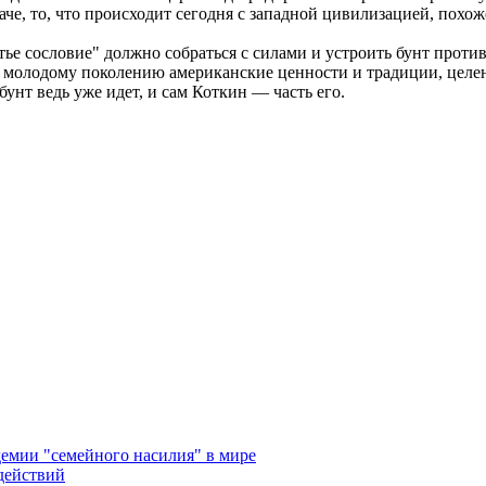
е, то, что происходит сегодня с западной цивилизацией, похоже
етье сословие" должно собраться с силами и устроить бунт прот
ть молодому поколению американские ценности и традиции, целе
бунт ведь уже идет, и сам Коткин — часть его.
емии "семейного насилия" в мире
действий