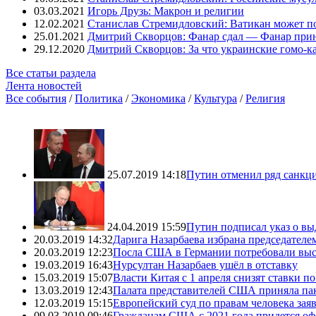
03.03.2021
Игорь Друзь: Макрон и религии
12.02.2021
Станислав Стремидловский: Ватикан может п
25.01.2021
Дмитрий Скворцов: Фанар сдал — Фанар при
29.12.2020
Дмитрий Скворцов: За что украинские гомо-к
Все статьи раздела
Лента новостей
Все события
/
Политика
/
Экономика
/
Культура
/
Религия
25.07.2019 14:18
Путин отменил ряд санкц
24.04.2019 15:59
Путин подписал указ о вы
20.03.2019 14:32
Дарига Назарбаева избрана председателе
20.03.2019 12:23
Посла США в Германии потребовали выс
19.03.2019 16:43
Нурсултан Назарбаев ушёл в отставку
15.03.2019 15:07
Власти Китая с 1 апреля снизят ставки 
13.03.2019 12:43
Палата представителей США приняла пак
12.03.2019 15:15
Европейский суд по правам человека зая
09.03.2019 09:46
Гражданам США с 2021 года придется оф