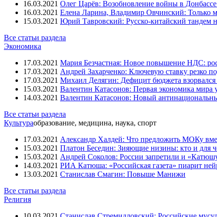
16.03.2021
Олег Царёв: Возобновление войны в Донбассе 
16.03.2021
Елена Ларина, Владимир Овчинский: Только м
15.03.2021
Юрий Тавровский: Русско-китайский тандем н
Все статьи раздела
Экономика
17.03.2021
Мария Безчастная: Новое повышение НДС: росс
17.03.2021
Андрей Захарченко: Ключевую ставку резко по
17.03.2021
Михаил Делягин: Дефицит бюджета взорвался 
15.03.2021
Валентин Катасонов: Первая экономика мира ут
14.03.2021
Валентин Катасонов: Новый антинациональн
Все статьи раздела
Культура
образование, медицина, наука, спорт
17.03.2021
Александр Халдей: Что предложить МОКу вм
15.03.2021
Платон Беседин: Зияющие низины: кто и для 
15.03.2021
Андрей Соколов: России запретили и «Катюш
14.03.2021
РИА Катюша: «Российская газета» пиарит ней
13.03.2021
Станислав Смагин: Повыше Манижи
Все статьи раздела
Религия
10.03.2021
Станислав Стремидловский: Российские мусу