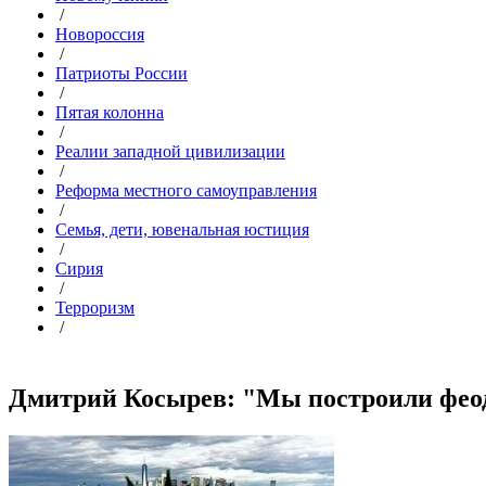
/
Новороссия
/
Патриоты России
/
Пятая колонна
/
Реалии западной цивилизации
/
Реформа местного самоуправления
/
Семья, дети, ювенальная юстиция
/
Сирия
/
Терроризм
/
Дмитрий Косырев: "Мы построили феода