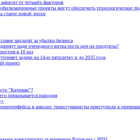
зависит от четырёх факторов
обилизационные проекты могут обеспечить технологическое ли
а старте новой эпохи
ияне заплатят за убытки бизнеса
днимут ради очередного витка роста цен на продукты?
ростом в 10 раз
очняет задачи на 14-ю пятилетку и до 2035 года
ый проект
есто "Катюши"?
чего прикрывается народом
у»
роинтерфейсы в школах: трансгуманисты приступили к превращ
льмане конкурируют за внимание Ватикана с РПЦ