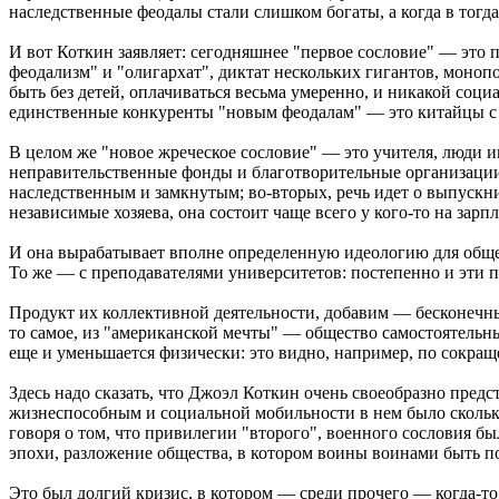
наследственные феодалы стали слишком богаты, а когда в тогд
И вот Коткин заявляет: сегодняшнее "первое сословие" — это
феодализм" и "олигархат", диктат нескольких гигантов, мон
быть без детей, оплачиваться весьма умеренно, и никакой соци
единственные конкуренты "новым феодалам" — это китайцы с
В целом же "новое жреческое сословие" — это учителя, люди 
неправительственные фонды и благотворительные организации.
наследственным и замкнутым; во-вторых, речь идет о выпускни
независимые хозяева, она состоит чаще всего у кого-то на зарпл
И она вырабатывает вполне определенную идеологию для общест
То же — с преподавателями университетов: постепенно и эти 
Продукт их коллективной деятельности, добавим — бесконечны
то самое, из "американской мечты" — общество самостоятельны
еще и уменьшается физически: это видно, например, по сокра
Здесь надо сказать, что Джоэл Коткин очень своеобразно предс
жизнеспособным и социальной мобильности в нем было сколько
говоря о том, что привилегии "второго", военного сословия б
эпохи, разложение общества, в котором воины воинами быть по
Это был долгий кризис, в котором — среди прочего — когда-то