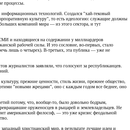
ые процессы.
их информационных технологий. Создался "хай-тековый
орпоративную культуру", то есть идеологию: служащие должны
 больших компаний мира — из этого сектора, и тут
, СМИ и находящиеся на содержании у миллиардеров
анской рабочей силы. И это сословие, во-первых, стало
ечь лишь о четырех). В-третьих, эта публика — уже не
тов журналистов заявляли, что голосуют за республиканцев.
ений.
ультуру, прежние ценности, стиль жизни, прежнее общество,
 этими "новыми жрецами", оно с каждым годом все беднее, оно
летий потому, что, вообще-то, было довольно бодрым,
превращавшие оруженосцев в рыцарей и землевладельцев. Не
орит американский философ, — это уже кризис феодальной
тво.
у западный христианский мир, в результате лучшие идеи и