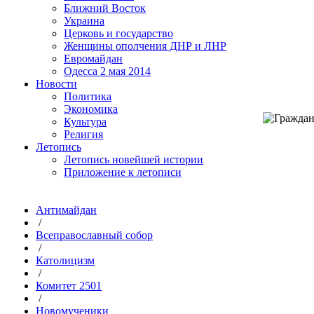
Ближний Восток
Украина
Церковь и государство
Женщины ополчения ДНР и ЛНР
Евромайдан
Одесса 2 мая 2014
Новости
Политика
Экономика
Культура
Религия
Летопись
Летопись новейшей истории
Приложение к летописи
Антимайдан
/
Всеправославный собор
/
Католицизм
/
Комитет 2501
/
Новомученики