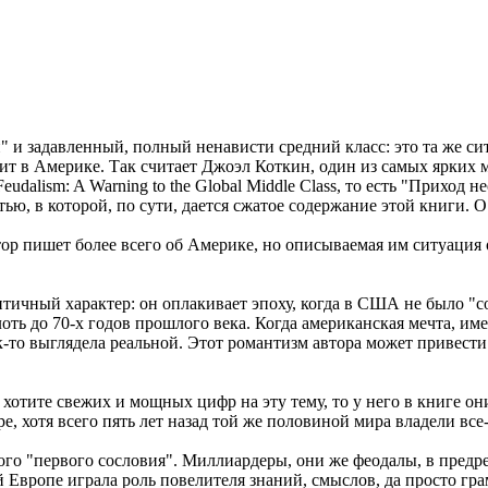
й" и задавленный, полный ненависти средний класс: это та же с
дит в Америке. Так считает Джоэл Коткин, один из самых ярки
udalism: A Warning to the Global Middle Class, то есть "Приход
ью, в которой, по сути, дается сжатое содержание этой книги. О
втор пишет более всего об Америке, но описываемая им ситуация 
нтичный характер: он оплакивает эпоху, когда в США не было "с
лоть до 70-х годов прошлого века. Когда американская мечта, и
-то выглядела реальной. Этот романтизм автора может привести
 хотите свежих и мощных цифр на эту тему, то у него в книге о
 хотя всего пять лет назад той же половиной мира владели все-т
го "первого сословия". Миллиардеры, они же феодалы, в пред
й Европе играла роль повелителя знаний, смыслов, да просто гр