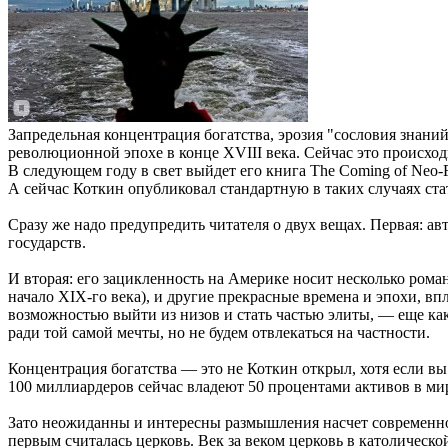
Запредельная концентрация богатства, эрозия "сословия знани
революционной эпохе в конце XVIII века. Сейчас это происхо
В следующем году в свет выйдет его книга The Coming of Neo-Fe
А сейчас Коткин опубликовал стандартную в таких случаях стат
Сразу же надо предупредить читателя о двух вещах. Первая: а
государств.
И вторая: его зацикленность на Америке носит несколько рома
начало XIX-го века), и другие прекрасные времена и эпохи, вп
возможностью выйти из низов и стать частью элиты, — еще как
ради той самой мечты, но не будем отвлекаться на частности.
Концентрация богатства — это не Коткин открыл, хотя если вы
100 миллиардеров сейчас владеют 50 процентами активов в мире,
Зато неожиданны и интересны размышления насчет современно
первым считалась церковь. Век за веком церковь в католическо