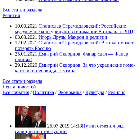
Все статьи раздела
Религия
10.03.2021
Станислав Стремидловский: Российские
мусульмане конкурируют за внимание Ватикана с РПЦ
03.03.2021
Игорь Друзь: Макрон и религии
12.02.2021
Станислав Стремидловский: Ватикан может
потерять Россию
25.01.2021
Дмитрий Скворцов: Фанар сдал — Фанар
принял!
29.12.2020
Дмитрий Скворцов: За что украинские гомо-
католики ненавидят Путина
Все статьи раздела
Лента новостей
Все события
/
Политика
/
Экономика
/
Культура
/
Религия
25.07.2019 14:18
Путин отменил ряд
санкций против Турции