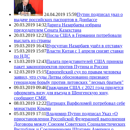
24.04.2019 15:59
Путин подписал указ о
выдаче российских паспортов в Донбассе
20.03.2019 14:32
Дарига Назарбаева избрана
председателем Сената Казахстана
20.03.2019 12:23
Посла США в Германии потребовали
выслать из страны
19.03.2019 16:43
Нурсултан Назарбаев ушёл в отставку
15.03.2019 15:07
Власти Китая с 1 апреля снизят ставки
по НДС
13.03.2019 12:43
Палата представителей США приняла
пакет законопроектов против Путина и России
12.03.2019 15:15
Европейский суд по правам человека
заявил, что суды Литвы обоснованно признают
геноцидом борьбу против литовских "лесных братьев"
09.03.2019 09:46
Гражданам США с 2021 года придется
оформлять визу для въезда в Шенгенскую зону,
сообщают СМИ.
08.03.2019 12:22
Патриарх Варфоломей потребовал себе
монастыри Крыма
05.03.2019 17:11
Владимир Путин подписал Указ «О
приостановлении Российской Федерацией выполнения
Договора между Союзом Советских Социалистических
Республик и Соединенными Штатами Америки о