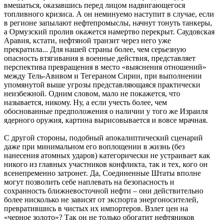
вмешаться, оказавшись перед лицом надвигающегося
топливного кризиса. А он неминуемо наступит в случае, если
в регионе запылают нефтепромыслы, начнут тонуть танкеры,
а Ормузский пролив окажется намертво перекрыт. Саудовская
Аравия, кстати, нефтяной транзит через него уже
прекратила... Для нашей страны более, чем серьезную
опасность втягивания в военные действия, представляет
перспектива превращения в место «выяснения отношений»
между Тель-Авивом и Тегераном Сирии, при выполнении
упомянутой выше угрозы представляющаяся практически
неизбежной. Одним словом, мало не покажется, что
называется, никому. Ну, а если учесть более, чем
обоснованные предположения о наличии у того же Израиля
ядерного оружия, картина вырисовывается и вовсе мрачная.
С другой стороны, подобный апокалиптический сценарий
даже при минимальном его воплощении в жизнь (без
нанесения атомных ударов) категорически не устраивает как
никого из главных участников конфликта, так и тех, кого он
всенепременно затронет. Да, Соединенные Штаты вполне
могут позволить себе наплевать на безопасность и
сохранность ближневосточной нефти – они действительно
более нисколько не зависят от экспорта энергоносителей,
превратившись в чистых их импортеров. Взлет цен на
«черное золото»? Так он не только обогатит нефтяников