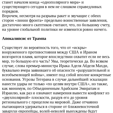
станет началом конца «однополярного мира» и
существующего сегодня в нем не слишком справедливых
порядков.
Впрочем, несмотря на разрывы ракет и звучащие с обеих
сторон «линии фронта» предельно воинственные заявления,
достаточно много скептиков считают, что, по большому счету,
на уровне глобальной политики не изменится ровно ничего.
Апокалипсис от Трампа
Существует ли вероятность того, что от «искры»
вооруженного противостояния между США и Ираном
возгорится пламя, которое впоследствии охватит если не весь
мир, то большую его часть? Увы, теоретически да. Во всяком
случае, слова премьер-министра Ирака Аделя Абделя Махди,
буквально вчера заявившего об опасности «разрушительной и
всеобъемлющей войны», имеют под собой вполне конкретные
основания. Угрозы Тегерана в случае дальнейшей эскалации
нанести удары не только «по целям внутри США», но также,
как минимум, по Объединенным Арабским Эмиратам и
Израилю, как раз и означают намерения вывести конфликт из
«двухполярной» плоскости, раздув его до уровня
регионального с прицелом на мировой. Даже отчаянно
пытающиеся удержаться в стороне от ближневосточной
заварухи европейцы, волей-неволей вынуждены будут