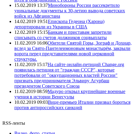
15.02.2019 13:37
Минобороны России рассекретило
уникальные документы к 30-летию вывода советских
войск из Афганистана
14.02.2019 19:51
Епископа Гедеона (Харона)
депортировали из Украины в США
12.02.2019 15:15
Банкам и приставам запретили
списывать со счетов должников соцвыплаты
11.02.2019 16:06
Обители Святой Горы, Зограф и Дохиар,
вслед за Свято-Пантелеимоновым монастырём, закрыли
ворота перед представителями новой церковной
структуры.
11.02.2019 15:17
На сайте онлайн-петиций Change.org
появилась петиция от "граждан СССР", которые
потребовали от "оккупационных властей России"
признать предпринимателя Эльвиру Агурбаш
президентом Советского Союза
11.02.2019 08:59
Мадуро открыл крупнейшие военные
учения в истории Венесуэлы
10.02.2019 09:03
Вице-премьер Италии призвал бороться
против антироссийских санкций
RSS-ленты
Видео, фото, статьи