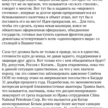
нему тут же не врезали, что называется «из всех стволов»,
говорит о многом. Вот тут бы и надавить на «мирового
гегемона», впервые за долгое время превратившегося из
безнаказанного налетчика в объект атаки, вот тут бы и
поставить его на место! Идея прекрасная, но... Для того,
чтобы это сделать, нужна некая коалиция, вовсе не
обязательно оформленная официально, объединение
государств, готовых выступить единым фронтом ради
демонтажа осточертевшего всем «однополярного мира» со
столицей в Вашингтоне.
Сила тут должна быть не только в правде, но и в единстве,
готовности идти до конца, не давая заднего, поддерживая и
защищая друг друга. Вот только кто с кем объединяться будет?
Ну, допустим, Россия с Китаем... Будем откровенны, пока что
в данной ситуации единственное, на что у них хватило
пороху, так это совместно заблокировать заявление Совбеза
ООН по поводу атаки на американское посольство в Багдаде
31 декабря прошлого года. Поднебесная, по экономическим
интересам которой ближневосточные авантюры Трампа бьют,
что называется, наотмашь, пока что дисциплинированно
эвакуирует от греха подальше из Ирака сотрудников China
National Petroleum Corp. Во что выльются для Китая
анонсированные Белым домом еще более жесткие санкции