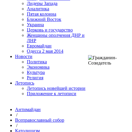
Лидеры Запада
Аналитика
Пятая колонна
Ближний Восток
Украина
Церковь и государство
Женщины ополчения ДНР и
ЛНР
Евромайдан
Одесса 2 мая 2014
Новости
Политика
Экономика
Культура
Религия
Летопись
Летопись новейшей истории
Приложение к летописи
Антимайдан
/
Всеправославный собор
/
Католицизм