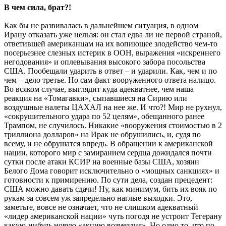
В чем сила, брат?!
Как бы не развивалась в дальнейшем ситуация, в одном
Ирану отказать уже нельзя: он стал едва ли не первой страной,
ответившей американцам на их вопиющее злодейство чем-то
посерьезнее слезных истерик в ООН, выражения «искреннего
негодования» и оплевывания высокого забора посольства
США. Пообещали ударить в ответ – и ударили. Как, чем и по
чем – дело третье. Но сам факт вооруженного ответа налицо.
Во всяком случае, выглядит куда адекватнее, чем наша
реакция на «Томагавки», сыпавшиеся на Сирию или
воздушные налеты ЦАХАЛ на нее же. И что?! Мир не рухнул,
«сокрушительного удара по 52 целям», обещанного ранее
Трампом, не случилось. Никакие «вооружения стоимостью в 2
триллиона долларов» на Ирак не обрушились, и, судя по
всему, и не обрушатся впредь. В обращении к американской
нации, которого мир с замиранием сердца дожидался почти
сутки после атаки КСИР на военные базы США, хозяин
Белого Дома говорит исключительно о «мощных санкциях» и
готовности к примирению. По сути дела, создан прецедент:
США можно давать сдачи! Ну, как минимум, бить их вояк по
рукам за совсем уж запредельно наглые выходки. Это,
заметьте, вовсе не означает, что не слишком адекватный
«лидер американской нации» чуть погодя не устроит Тегерану
какую-нибудь новую «акцию возмездия». Но одно то, что по