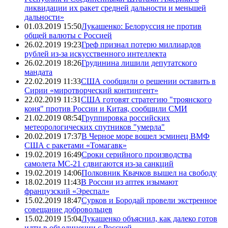
ликвидации их ракет средней дальности и меньшей
дальности»
01.03.2019 15:50
Лукашенко: Белоруссия не против
общей валюты с Россией
26.02.2019 19:23
Греф признал потерю миллиардов
рублей из-за искусственного интеллекта
26.02.2019 18:26
Грудинина лишили депутатского
мандата
22.02.2019 11:33
США сообщили о решении оставить в
Сирии «миротворческий контингент»
22.02.2019 11:31
США готовят стратегию "троянского
коня" против России и Китая, сообщили СМИ
21.02.2019 08:54
Группировка российских
метеорологических спутников "умерла"
20.02.2019 17:37
В Черное море вошел эсминец ВМФ
США с ракетами «Томагавк»
19.02.2019 16:49
Сроки серийного производства
самолета МС-21 сдвигаются из-за санкций
19.02.2019 14:06
Полковник Квачков вышел на свободу
18.02.2019 11:43
В России из аптек изымают
французский «Эреспал»
15.02.2019 18:47
Сурков и Бородай провели экстренное
совещание добровольцев
15.02.2019 15:04
Лукашенко объяснил, как далеко готов
идти в объединении с Россией