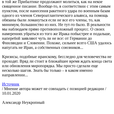
в той же Прибалтике продолжают молиться, как на некое
священное писание. Вообще-то, в соответствии с этим самым
пунктом, после нанесения ракетного удара по военным базам
одного из членов Североатлантического альянса, на помощь
обязаны были ломануться если не все его члены, то, как
минимум, большинство из них. Не тут-то было. В реальности
мы наблюдаем прямо противоположный процесс. О своих
намерениях убраться из того же Ирака побыстрее и подальше,
наперебой заявляют чуть ли не все: от Германии до
Финляндии и Словении. Похоже, сильнее всего США удалось
напугать не Иран, а собственных союзников...
Кризисы, подобные иранскому, бесследно для человечества не
проходят. Вряд ли стоит в ближайшее время ждать конца света
или обновления миропорядка. Мы просто сделали еще
несколько шагов. Знать бы только – в каком именно
направлении...
Источник
/ Мнение автора может не совпадать с позицией редакции /
10.01.2020
Александр Неукропный