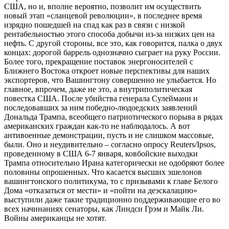
США, но и, вполне вероятно, позволит им осуществить
новый этап «сланцевой революции», в последнее время
изрядно пошедшей на спад как раз в связи с низкой
рентабельностью этого способа добычи из-за низких цен на
нефть. С другой стороны, все это, как говорится, палка о двух
концах: дорогой баррель однозначно сыграет на руку России.
Более того, прекращение поставок энергоносителей с
Ближнего Востока откроет новые перспективы для наших
экспортеров, что Вашингтону совершенно не улыбается. Но
главное, впрочем, даже не это, а внутриполитическая
повестка США. После убийства генерала Сулеймани и
последовавших за ним победно-людоедских заявлений
Дональда Трампа, всеобщего патриотического порыва в рядах
американских граждан как-то не наблюдалось. А вот
антивоенные демонстрации, пусть и не слишком массовые,
были. Оно и неудивительно – согласно опросу Reuters/Ipsos,
проведенному в США 6-7 января, ковбойские выходки
Трампа относительно Ирана категорически не одобряют более
половины опрошенных. Что касается высших эшелонов
вашингтонского политикума, то с призывами к главе Белого
Дома «отказаться от мести» и «пойти на деэскалацию»
выступили даже такие традиционно поддерживающие его во
всех начинаниях сенаторы, как Линдси Грэм и Майк Ли.
Войны американцы не хотят.