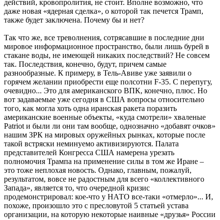
действий, кровопролития, не стоит. Вполне возможно, что
даже новая «ядерная сделка», о которой так печется Трамп,
также будет заключена. Почему бы и нет?
Так что же, все треволнения, сотрясавшие в последние дни
мировое информационное пространство, были лишь бурей в
стакане воды, не имеющей никаких последствий? Не совсем
так. Последствия, конечно, будут, причем самые
разнообразные. К примеру, в Тель-Авиве уже заявили о
горячем желании приобрести еще полсотни F-35. С перепугу,
очевидно... Это для американского ВПК, конечно, плюс. Но
вот задаваемые уже сегодня в США вопросы относительно
того, как могла хоть одна иранская ракета поразить
американские военные объекты, «куда смотрели» хваленые
Patriot и были ли они там вообще, однозначно «добавят очков»
нашим ЗРК на мировых оружейных рынках, которые после
такой встряски неминуемо активизируются. Палата
представителей Конгресса США намерена урезать
полномочия Трампа на применение силы в том же Иране –
это тоже неплохая новость. Однако, главным, пожалуй,
результатом, вовсе не радостным для всего «коллективного
Запада», является то, что очередной кризис
продемонстрировал: кое-что у НАТО все-таки «отмерло»... И,
похоже, произошло это с пресловутой 5 статьей устава
организации, на которую некоторые наивные «друзья» России