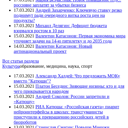
россияне заплатят за убытки бизнеса
17.03.2021
Андрей Захарченко: Ключевую ставку резко
поднимут ради очередного витка роста цен на
продукты?
17.03.2021
Михаил Делягин: Дефицит бюджета
взорвался ростом в 10 раз
15.03.2021
Валентин Катасонов: Первая экономика мира
уточняет задачи на 14-ю пятилетку и до 2035 года
14.03.2021
Валентин Катасонов: Новый
антинациональный проект
Все статьи раздела
Культура
образование, медицина, наука, спорт
17.03.2021
Александр Халдей: Что предложить МОКу
вместо "Катюши"?
15.03.2021
Платон Беседин: Зияющие низины: кто и для
чего прикрывается народом
15.03.2021
Андрей Соколов: России запретили и
«Катюшу»
14.03.2021
РИА Катюша: «Российская газета» пиарит
нейроинтерфейсы в школах: трансгуманисты
приступили к превращению российских детей в
биороботов
13.03.2021
Станислав Смагин: Повыше Манижи