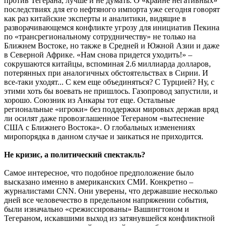
против Тегерана, лучше и не думать. О «крайне негативных»
последствиях для его нефтяного импорта уже сегодня говорят
как раз китайские эксперты и аналитики, видящие в
разворачивающемся конфликте угрозу для инициатив Пекина
по «трансрегиональному сотрудничеству» не только на
Ближнем Востоке, но также в Средней и Южной Азии и даже
в Северной Африке. «Нам снова придется уходить!» –
сокрушаются китайцы, вспоминая 2.6 миллиарда долларов,
потерянных при аналогичных обстоятельствах в Сирии. И
все-таки уходят... С кем еще объединяться? С Турцией? Ну, с
этими хоть бы воевать не пришлось. Газопровод запустили, и
хорошо. Союзник из Анкары тот еще. Остальные
региональные «игроки» без поддержки мировых держав вряд
ли осилят даже провозглашенное Тегераном «вытеснение
США с Ближнего Востока». О глобальных изменениях
миропорядка в данном случае и заикаться не приходится.
Не кризис, а политический спектакль?
Самое интересное, что подобное предположение было
высказано именно в американских СМИ. Конкретно –
журналистами CNN. Они уверены, что державшие несколько
дней все человечество в предельном напряжении события,
были изначально «срежиссированы» Вашингтоном и
Тегераном, искавшими выход из затянувшейся конфликтной