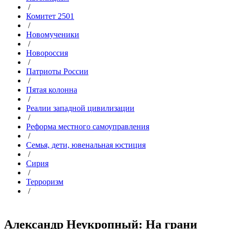
/
Комитет 2501
/
Новомученики
/
Новороссия
/
Патриоты России
/
Пятая колонна
/
Реалии западной цивилизации
/
Реформа местного самоуправления
/
Семья, дети, ювенальная юстиция
/
Сирия
/
Терроризм
/
Александр Неукропный: На грани