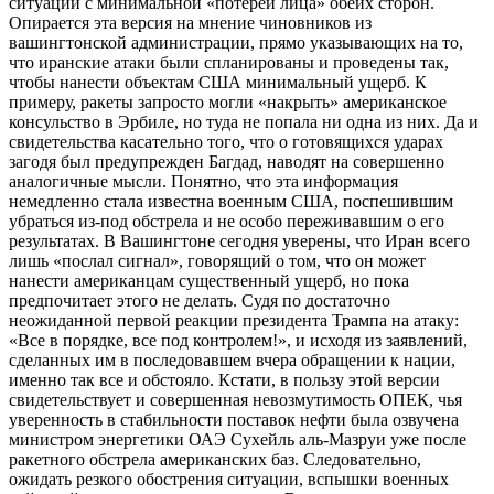
ситуации с минимальной «потерей лица» обеих сторон.
Опирается эта версия на мнение чиновников из
вашингтонской администрации, прямо указывающих на то,
что иранские атаки были спланированы и проведены так,
чтобы нанести объектам США минимальный ущерб. К
примеру, ракеты запросто могли «накрыть» американское
консульство в Эрбиле, но туда не попала ни одна из них. Да и
свидетельства касательно того, что о готовящихся ударах
загодя был предупрежден Багдад, наводят на совершенно
аналогичные мысли. Понятно, что эта информация
немедленно стала известна военным США, поспешившим
убраться из-под обстрела и не особо переживавшим о его
результатах. В Вашингтоне сегодня уверены, что Иран всего
лишь «послал сигнал», говорящий о том, что он может
нанести американцам существенный ущерб, но пока
предпочитает этого не делать. Судя по достаточно
неожиданной первой реакции президента Трампа на атаку:
«Все в порядке, все под контролем!», и исходя из заявлений,
сделанных им в последовавшем вчера обращении к нации,
именно так все и обстояло. Кстати, в пользу этой версии
свидетельствует и совершенная невозмутимость ОПЕК, чья
уверенность в стабильности поставок нефти была озвучена
министром энергетики ОАЭ Сухейль аль-Мазруи уже после
ракетного обстрела американских баз. Следовательно,
ожидать резкого обострения ситуации, вспышки военных