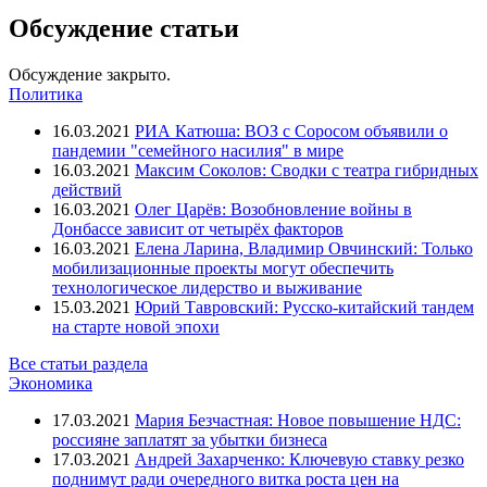
Обсуждение статьи
Обсуждение закрыто.
Политика
16.03.2021
РИА Катюша: ВОЗ с Соросом объявили о
пандемии "семейного насилия" в мире
16.03.2021
Максим Соколов: Сводки с театра гибридных
действий
16.03.2021
Олег Царёв: Возобновление войны в
Донбассе зависит от четырёх факторов
16.03.2021
Елена Ларина, Владимир Овчинский: Только
мобилизационные проекты могут обеспечить
технологическое лидерство и выживание
15.03.2021
Юрий Тавровский: Русско-китайский тандем
на старте новой эпохи
Все статьи раздела
Экономика
17.03.2021
Мария Безчастная: Новое повышение НДС:
россияне заплатят за убытки бизнеса
17.03.2021
Андрей Захарченко: Ключевую ставку резко
поднимут ради очередного витка роста цен на