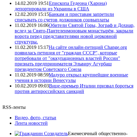
14.02.2019 19:51
Епископа Гедеона (Харона)
депортировали из Украины в США
12.02.2019 15:15
Банкам и приставам запретили
списывать со счетов должников соцвыплаты
11.02.2019 16:06
Обители Святой Горы, Зограф и Дохиар,
вслед за Свято-Пантелеимоновым монастырём, закрыли
ворота перед представителями новой церковной
структуры.
11.02.2019 15:17
На сайте онлайн-петиций Change.org
появилась петиция от "граждан СССР", которые
потребовали от "оккупационных властей России"
признать предпринимателя Эльвиру Агурбаш
президентом Советского Союза
11.02.2019 08:59
Мадуро открыл крупнейшие военные
учения в истории Венесуэлы
10.02.2019 09:03
Вице-премьер Италии призвал бороться
против антироссийских санкций
RSS-ленты
Видео, фото, статьи
Лента новостей
Ежемесячный общественно-