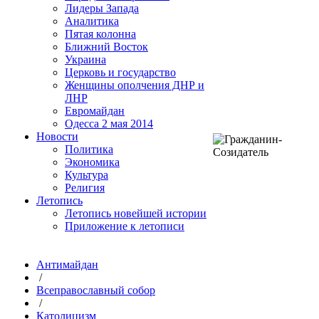
Лидеры Запада
Аналитика
Пятая колонна
Ближний Восток
Украина
Церковь и государство
Женщины ополчения ДНР и
ЛНР
Евромайдан
Одесса 2 мая 2014
Новости
Политика
Экономика
Культура
Религия
Летопись
Летопись новейшей истории
Приложение к летописи
Антимайдан
/
Всеправославный собор
/
Католицизм