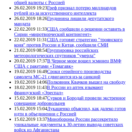
общей валюты с Россией
26.02.2019 19:23
Греф признал потерю миллиардов
рублей из-за искусственного интеллекта
26.02.2019 18:26
Грудинина лишили депутатского
мандата
22.02.2019 11:33
США сообщили о решении оставить в
Сирии «миротворческий контингент»
22.02.2019 11:31
США готовят стратегию "троянского
коня" против России и Китая, сообщили СМИ
21.02.2019 08:54
Группировка российских
метеорологических спутников "умерла"
20.02.2019 17:37
В Черное море вошел эсминец ВМФ
США с ракетами «Томагавк»
19.02.2019 16:49
Сроки серийного производства
самолета МС-21 сдвигаются из-за санкций
19.02.2019 14:06
Полковник Квачков вышел на свободу
18.02.2019 11:43
В России из аптек изымают
французский «Эреспал»
15.02.2019 18:47
Сурков и Бородай провели экстренное
совещание добровольцев
15.02.2019 15:04
Лукашенко объяснил, как далеко готов
идти в объединении с Россией
15.02.2019 13:37
Минобороны России рассекретило
уникальные документы к 30-летию вывода советских
войск из Афганистана