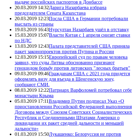
выдаче российских паспортов в Донбассе
20.03.2019 14:32
Дарига Назарбаева избрана
председателем Сената Казахстана
20.03.2019 12:23
Посла США в Германии потребовали
выслать из страны
19.03.2019 16:43
Нурсултан Назарбаев ушёл в отставку
15.03.2019 15:07
Власти Китая с 1 апреля снизят ставки
по НДС
13.03.2019 12:43
Палата представителей США приняла
пакет законопроектов против Путина и России
12.03.2019 15:15
Европейский суд по правам человека
заявил, что суды Литвы обоснованно признают
геноцидом борьбу против литовских "лесных братьев"
09.03.2019 09:46
Гражданам США с 2021 года придется
оформлять визу для въезда в Шенгенскую зону,
сообщают СМИ.
08.03.2019 12:22
Патриарх Варфоломей потребовал себе
монастыри Крыма
05.03.2019 17:11
Владимир Путин подписал Указ «О
приостановлении Российской Федерацией выполнения
Договора между Союзом Советских Социалистических
Республик и Соединенными Штатами Америки о
ликвидации их ракет средней дальности и меньшей
дальности»
01.03.2019 15:50
Лукашенко: Белоруссия не против