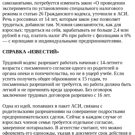
самозанятыми, потребуется изменить закон «О проведении
эксперимента по установлению специального налогового
режима и статью 26 Гражданского кодекса, уточнили в АСИ.
Речь о россиянах от 14 лет, которым закон уже позволяет
трудиться, добавили там. Условия самозанятости, как для
взрослых: трудиться на себя, зарабатывать не больше 2,4 млн
рублей в год, платить налог 4% при работе с физлицами и 6%
— с юрлицами и индивидуальными предпринимателями.
СПРАВКА «ИЗВЕСТИЙ»
Трудовой кодекс разрешает работать начиная с 14-летнего
возраста с письменного согласия одного из родителей и
органа опеки и попечительства, но не в ущерб учебе. Если
успеть получить общее образование к 15 годам, то
письменных разрешений не требуется, но работа должна быть
легкой и не причинять вреда здоровью. Без оговорок
заключение трудовых договоров разрешено с 16 лет.
Одна из идей, попавших в пакет АСИ, связана с
родительскими разрешениями на совершение подростками
предпринимательских сделок. Сейчас в каждом случае от
взрослых членов семьи требуется отдельное согласие,
заверенное нотариально. В агентстве считают, что можно
оформлять его единожды, указав в документе срок действия и