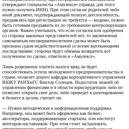
утверждают специалисты «Амулекса» (правда, для этого
нужно получить ИНН). При этом согласие родителей либо
иной документ, подтверждающий полную дееспособность,
предъявлять при регистрации не требуется — видимо, нужно
быть готовым предъявить их по требованию контролирующих
органов. Важно учитывать, что если согласия или одобрения
со стороны законных представителей нет, то заключенная
самозанятым несовершеннолетним сделка может быть
признана судом недействительной со всеми вытекающими
последствиями: стороны будут обязаны возвратить всё
полученное по сделке, отметили в «Амулексе».
Лишь разрешение платить налоги вряд ли будет
способствовать успеху молодежного предпринимательства в
стране, полагает доцент кафедры корпоративного управления
ВШКУ РАНХиГС Виктор Солнцев. Недостаток знаний об
управлении финансами и в области юриспруденции либо не
позволит открыть свое дело, либо приведет к разочарованию
в бизнесе в целом, считает он.
— Нужна методическая и информационная поддержка.
Например, она может быть оформлена как бизнес-
акселераторы, поддерживающие стартапы, или институт
менторов-наставников. При этом стоит застраховать
ответственность детей на случай неудачи, чтобы она не