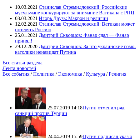
10.03.2021
Станислав Стремидловский: Российские
мусульмане конкурируют за внимание Ватикана с РПЦ
03.03.2021
Игорь Друзь: Макрон и религии
12.02.2021
Станислав Стремидловский: Ватикан может
потерять Россию
25.01.2021
Дмитрий Скворцов: Фанар сдал — Фанар
принял!
29.12.2020
Дмитрий Скворцов: За что украинские гомо-
католики ненавидят Путина
Все статьи раздела
Лента новостей
Все события
/
Политика
/
Экономика
/
Культура
/
Религия
25.07.2019 14:18
Путин отменил ряд
санкций против Турции
24.04.2019 15:59
Путин подписал указ о