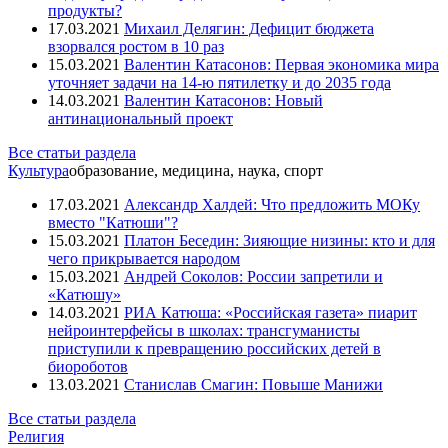
продукты?
17.03.2021
Михаил Делягин: Дефицит бюджета
взорвался ростом в 10 раз
15.03.2021
Валентин Катасонов: Первая экономика мира
уточняет задачи на 14-ю пятилетку и до 2035 года
14.03.2021
Валентин Катасонов: Новый
антинациональный проект
Все статьи раздела
Культура
образование, медицина, наука, спорт
17.03.2021
Александр Халдей: Что предложить МОКу
вместо "Катюши"?
15.03.2021
Платон Беседин: Зияющие низины: кто и для
чего прикрывается народом
15.03.2021
Андрей Соколов: России запретили и
«Катюшу»
14.03.2021
РИА Катюша: «Российская газета» пиарит
нейроинтерфейсы в школах: трансгуманисты
приступили к превращению российских детей в
биороботов
13.03.2021
Станислав Смагин: Повыше Манижи
Все статьи раздела
Религия