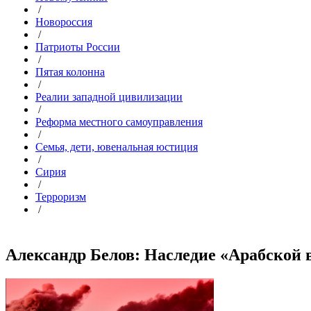
/
Новороссия
/
Патриоты России
/
Пятая колонна
/
Реалии западной цивилизации
/
Реформа местного самоуправления
/
Семья, дети, ювенальная юстиция
/
Сирия
/
Терроризм
/
Александр Белов: Наследие «Арабской в