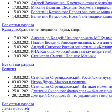
17.03.2021
Андрей Захарченко: Ключевую ставку резко по
17.03.2021
Михаил Делягин: Дефицит бюджета взорвался 
15.03.2021
Валентин Катасонов: Первая экономика мира ут
14.03.2021
Валентин Катасонов: Новый антинациональн
Все статьи раздела
Культура
образование, медицина, наука, спорт
17.03.2021
Александр Халдей: Что предложить МОКу вм
15.03.2021
Платон Беседин: Зияющие низины: кто и для 
15.03.2021
Андрей Соколов: России запретили и «Катюш
14.03.2021
РИА Катюша: «Российская газета» пиарит ней
13.03.2021
Станислав Смагин: Повыше Манижи
Все статьи раздела
Религия
10.03.2021
Станислав Стремидловский: Российские мусу
03.03.2021
Игорь Друзь: Макрон и религии
12.02.2021
Станислав Стремидловский: Ватикан может п
25.01.2021
Дмитрий Скворцов: Фанар сдал — Фанар при
29.12.2020
Дмитрий Скворцов: За что украинские гомо-к
Все статьи раздела
Лента новостей