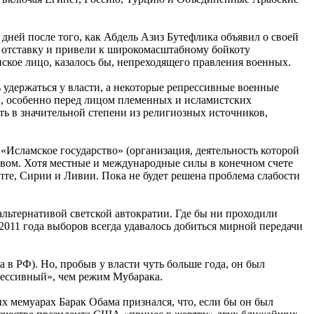
дней после того, как Абдель Азиз Бутефлика объявил о своей
 отставку и привели к широкомасштабному бойкоту
ское лицо, казалось бы, непреходящего правления военных.
 удержаться у власти, а некоторые репрессивные военные
и, особенно перед лицом племенных и исламистских
ь в значительной степени из религиозных источников,
«Исламское государство» (организация, деятельность которой
твом. Хотя местные и международные силы в конечном счете
пте, Сирии и Ливии. Пока не будет решена проблема слабости
альтернативой светской автократии. Где бы ни проходили
2011 года выборов всегда удавалось добиться мирной передачи
 в РФ). Но, пробыв у власти чуть больше года, он был
прессивный», чем режим Мубарака.
 мемуарах Барак Обама признался, что, если бы он был