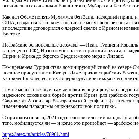
молодым жителем Египта, он присоединился бы к протестующи
региональных союзников Вашингтона, Мубарака и Бен Али, отк
Как дал Обаме понять Мухаммед бен Заид, наследный принц и
США, создается такое впечатление, не могут больше считатьс
впоследствии договорился о ядерной сделке с Ираном и измен
Востоке.
Неарабские региональные державы — Иран, Турция и Израиль —
запрещена в РФ), Иран помог спасти сирийский режим, находящ
Сирии и Ирака до берегов Средиземного моря в Ливане.
Тем временем Турция стала доминирующей силой на севере Сири
военное присутствие в Катаре. Даже приток сирийских бежен
в страны Европы, если их лидеры будут критиковать его дикта
Тем не менее, пожалуй, самый шокирующий результат недавних 
надежного союзника в борьбе против Ирана, ряд арабских гос
Саудовская Аравия, арабо-израильский конфликт фактически п
изменением парадигмы ближневосточной политики.
С приходом нового, 2021 года геополитический ландшафт арабс
того, мобилизуется ли — и когда это произойдет — арабское н
https://iarex.ru/articles/78901.html