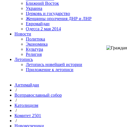
Ближний Восток
Украина
Церковь и государство
Женщины ополчения ДНР и ЛНР
Евромайдан
Одесса 2 мая 2014
Новости
Политика
Экономика
Культура
Религия
Летопись
Летопись новейшей истории
Приложение к летописи
Антимайдан
/
Всеправославный собор
/
Католицизм
/
Комитет 2501
/
Новомученики