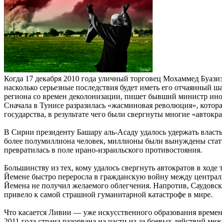
Когда 17 декабря 2010 года уличный торговец Мохаммед Буазиз
насколько серьезные последствия будет иметь его отчаянный 
региона со времен деколонизации, пишет бывший министр инос
Сначала в Тунисе разразилась «жасминовая революция», котора
государства, в результате чего были свергнуты многие «авто
В Сирии президенту Башару аль-Асаду удалось удержать власт
более полумиллиона человек, миллионы были вынуждены стать
превратилась в поле ирано-израильского противостояния.
Большинству из тех, кому удалось свергнуть автократов в ход
Йемене быстро переросла в гражданскую войну между централ
Йемена не получил желаемого облегчения. Напротив, Саудовск
привело к самой страшной гуманитарной катастрофе в мире.
Что касается Ливии — уже искусственного образования времен
2011 года страна разорвана на части из-за боевых действий