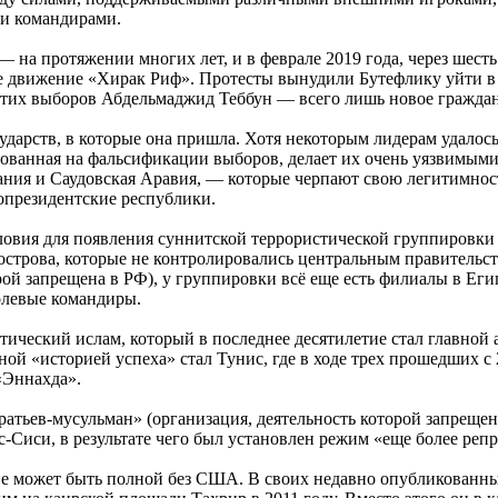
ми командирами.
а протяжении многих лет, и в феврале 2019 года, через шесть 
ое движение «Хирак Риф». Протесты вынудили Бутефлику уйти в
этих выборов Абдельмаджид Теббун — всего лишь новое граждан
дарств, в которые она пришла. Хотя некоторым лидерам удалось
нованная на фальсификации выборов, делает их очень уязвимым
ния и Саудовская Аравия, — которые черпают свою легитимност
допрезидентские республики.
словия для появления суннитской террористической группировки 
уострова, которые не контролировались центральным правительс
ой запрещена в РФ), у группировки всё еще есть филиалы в Еги
полевые командиры.
ический ислам, который в последнее десятилетие стал главной 
й «историей успеха» стал Тунис, где в ходе трех прошедших с 
«Эннахда».
атьев-мусульман» (организация, деятельность которой запрещена
с-Сиси, в результате чего был установлен режим «еще более ре
е может быть полной без США. В своих недавно опубликованных