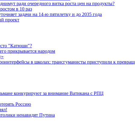
днимут ради очередного витка роста цен на продукты?
ростом в 10 раз
очняет задачи на 14-ю пятилетку и до 2035 года
ый проект
есто "Катюши"?
чего прикрывается народом
у»
роинтерфейсы в школах: трансгуманисты приступили к превращ
льмане конкурируют за внимание Ватикана с РПЦ
отерять Россию
нял!
атолики ненавидят Путина