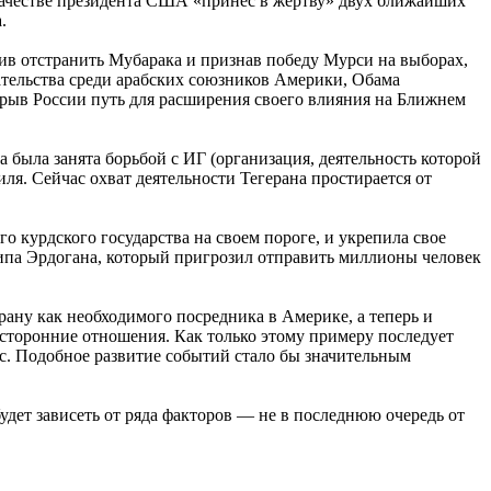
качестве президента США «принес в жертву» двух ближайших
.
в отстранить Мубарака и признав победу Мурси на выборах,
ательства среди арабских союзников Америки, Обама
крыв России путь для расширения своего влияния на Ближнем
была занята борьбой с ИГ (организация, деятельность которой
ля. Сейчас охват деятельности Тегерана простирается от
 курдского государства на своем пороге, и укрепила свое
ипа Эрдогана, который пригрозил отправить миллионы человек
рану как необходимого посредника в Америке, а теперь и
сторонние отношения. Как только этому примеру последует
с. Подобное развитие событий стало бы значительным
удет зависеть от ряда факторов — не в последнюю очередь от