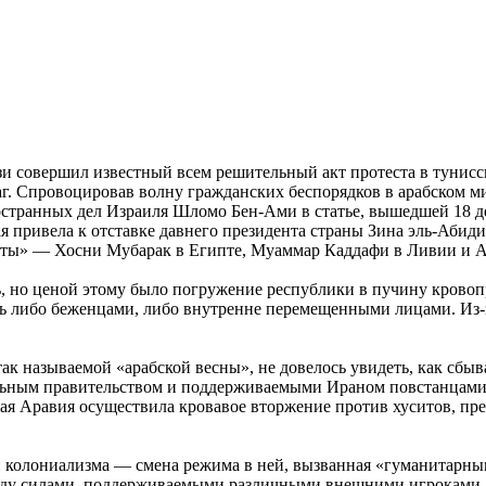
и совершил известный всем решительный акт протеста в тунисск
шаг. Спровоцировав волну гражданских беспорядков в арабском 
транных дел Израиля Шломо Бен-Ами в статье, вышедшей 18 дека
я привела к отставке давнего президента страны Зина эль-Абид
краты» — Хосни Мубарак в Египте, Муаммар Каддафи в Ливии и 
ь, но ценой этому было погружение республики в пучину кровоп
 либо беженцами, либо внутренне перемещенными лицами. Из-за
е так называемой «арабской весны», не довелось увидеть, как с
ьным правительством и поддерживаемыми Ираном повстанцами-ху
ая Аравия осуществила кровавое вторжение против хуситов, пр
 колониализма — смена режима в ней, вызванная «гуманитарным
 между силами, поддерживаемыми различными внешними игроками