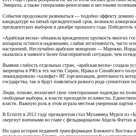
Эмираты, а также генералами-ренегатами и местными полевы
События продолжали развиваться — подобно эффекту домино — н
кандидатуре на пятый президентский срок, возникло алжирск
президентских выборов в декабре прошлого года. Победитель 
«Арабская весна» обнажила врожденную хрупкость многих госу
аппараты остаются надежными, слабая легитимность, часто ос
настроений. Неслучайно арабские монархии — Марокко, Иорда
оказались в намного более благоприятной ситуации, чем псев
Выявив слабость отдельных стран, «арабская весна» создала у
запрещена в РФ) в тех частях Сирии, Ирака и Синайского пол
ликвидировали «халифат» ИГ (организация, деятельность котор
государства, так и будут появляться разного рода суннитские 
Люди, похоже, возлагают свои электоральные надежды на полит
свободные выборы, к власти приходили исламисты. Единственно
власти. Важную роль в этом играла местная умеренная партия 
В Египте в 2012 году президентом стал Мухаммед Мурси из «Бр
свергнут военными во главе с фельдмаршалом Абдель Фаттах а
Ни одна история недавней трансформации Ближнего Востока н