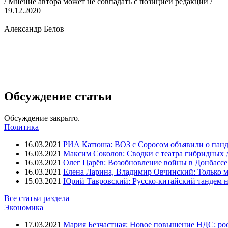
/ Мнение автора может не совпадать с позицией редакции /
19.12.2020
Александр Белов
Обсуждение статьи
Обсуждение закрыто.
Политика
16.03.2021
РИА Катюша: ВОЗ с Соросом объявили о панд
16.03.2021
Максим Соколов: Сводки с театра гибридных 
16.03.2021
Олег Царёв: Возобновление войны в Донбассе 
16.03.2021
Елена Ларина, Владимир Овчинский: Только м
15.03.2021
Юрий Тавровский: Русско-китайский тандем н
Все статьи раздела
Экономика
17.03.2021
Мария Безчастная: Новое повышение НДС: росс