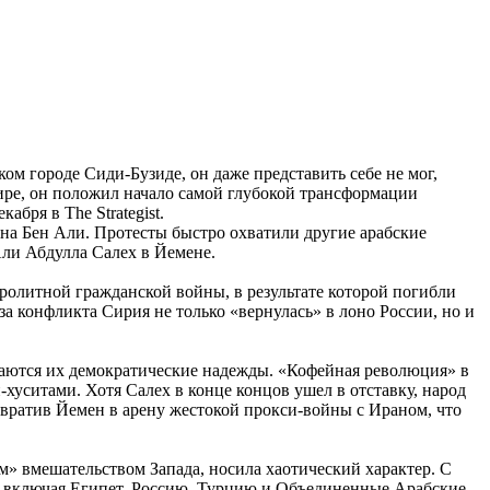
ом городе Сиди-Бузиде, он даже представить себе не мог,
мире, он положил начало самой глубокой трансформации
бря в The Strategist.
ина Бен Али. Протесты быстро охватили другие арабские
Али Абдулла Салех в Йемене.
ролитной гражданской войны, в результате которой погибли
 конфликта Сирия не только «вернулась» в лоно России, но и
бываются их демократические надежды. «Кофейная революция» в
ситами. Хотя Салех в конце концов ушел в отставку, народ
евратив Йемен в арену жестокой прокси-войны с Ираном, что
» вмешательством Запада, носила хаотический характер. С
, включая Египет, Россию, Турцию и Объединенные Арабские