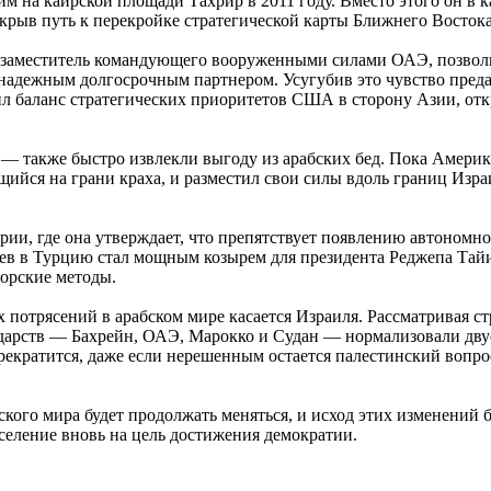
м на каирской площади Тахрир в 2011 году. Вместо этого он в 
рыв путь к перекройке стратегической карты Ближнего Востока
 заместитель командующего вооруженными силами ОАЭ, позволи
я надежным долгосрочным партнером. Усугубив это чувство пред
ил баланс стратегических приоритетов США в сторону Азии, от
 также быстро извлекли выгоду из арабских бед. Пока Америка 
ийся на грани краха, и разместил свои силы вдоль границ Израи
и, где она утверждает, что препятствует появлению автономного
цев в Турцию стал мощным козырем для президента Реджепа Тай
торские методы.
потрясений в арабском мире касается Израиля. Рассматривая ст
ударств — Бахрейн, ОАЭ, Марокко и Судан — нормализовали дву
рекратится, даже если нерешенным остается палестинский вопро
кого мира будет продолжать меняться, и исход этих изменений б
аселение вновь на цель достижения демократии.