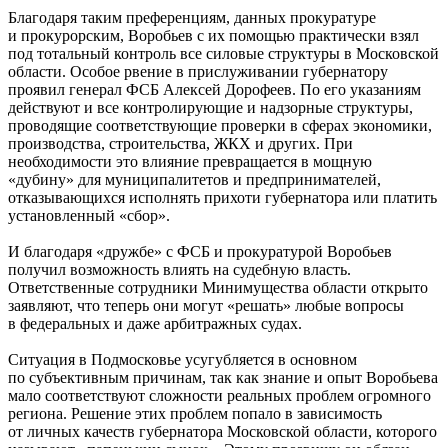
Благодаря таким преференциям, данных прокуратуре
и прокурорским, Воробьев с их помощью практически взял
под тотальный контроль все силовые структуры в Московской
области. Особое рвение в прислуживании губернатору
проявил генерал ФСБ Алексей Дорофеев. По его указаниям
действуют и все контролирующие и надзорные структуры,
проводящие соответствующие проверки в сферах экономики,
производства, строительства, ЖКХ и других. При
необходимости это влияние превращается в мощную
«дубину» для муниципалитетов и предпринимателей,
отказывающихся исполнять прихоти губернатора или платить
установленный «сбор».
И благодаря «дружбе» с ФСБ и прокуратурой Воробьев
получил возможность влиять на судебную власть.
Ответственные сотрудники Минимущества области открыто
заявляют, что теперь они могут «решать» любые вопросы
в федеральных и даже арбитражных судах.
Ситуация в Подмосковье усугубляется в основном
по субъективным причинам, так как знание и опыт Воробьева
мало соответствуют сложности реальных проблем огромного
региона. Решение этих проблем попало в зависимость
от личных качеств губернатора Московской области, которого