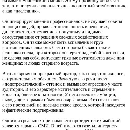
называют «папенькин сынок». Этому прозвищу он обязан
тем, что получил свою власть не как опытный хозяйственник,
а как «наследник».
Он игнорирует мнения профессионалов, не слушает советы
знающих людей, проявляет поспешность в решениях,
дилетантство, стремление к популизму и видимое
самоустранение от решения сложных хозяйственных
вопросов. Он также может быть вспыльчив и груб
в отношениях с людьми. С его стороны бывают такие
вспышки гнева, при которых он теряет над собой контроль и,
не сдерживая себя, допускает грязные ругательства даже при
женщинах и людях старшего возраста.
В то же время он прекрасный оратор, как говорят психологи,
с отрицательным обаянием. Зачастую его речи носят
«подстрекательский» оттенок и вызывают агрессию у части
аудитории. В его характере мстительность и стремление
к власти, близкое к патологии. У него имеются амбиции,
выходящие за рамки обычного карьеризма. Это связывают
с его претензией на президентское кресло, которой находятся
и фактические подтверждения.
Одним из реальных признаков его президентских амбиций
является «армия» СМИ. В ней имеются газеты, интернет-