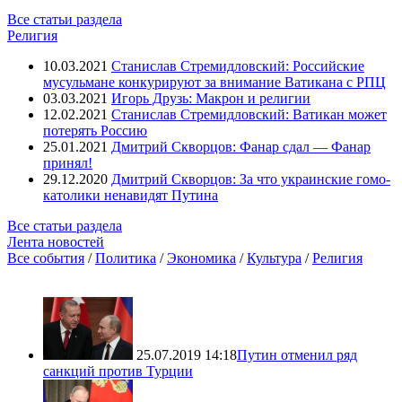
Все статьи раздела
Религия
10.03.2021
Станислав Стремидловский: Российские
мусульмане конкурируют за внимание Ватикана с РПЦ
03.03.2021
Игорь Друзь: Макрон и религии
12.02.2021
Станислав Стремидловский: Ватикан может
потерять Россию
25.01.2021
Дмитрий Скворцов: Фанар сдал — Фанар
принял!
29.12.2020
Дмитрий Скворцов: За что украинские гомо-
католики ненавидят Путина
Все статьи раздела
Лента новостей
Все события
/
Политика
/
Экономика
/
Культура
/
Религия
25.07.2019 14:18
Путин отменил ряд
санкций против Турции