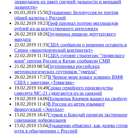
ликвидации их ракет средней дальности и меньшей
дальности»
01.03.2019 15:50
Лукашенко: Белоруссия не против
общей валюты с Россией
26.02.2019 19:23
Греф признал потерю миллиардов
рублей из-за искусственного интеллекта
26.02.2019 18:26
Грудинина лишили депутатского
мандата
22.02.2019 11:33
США сообщили о решении оставить в
Сирии «миротворческий контингент»
22.02.2019 11:31
США готовят стратегию "троянского
коня" против России и Китая, сообщили СМИ
21.02.2019 08:54
Группировка российских
метеорологических спутников "умерла"
20.02.2019 17:37
В Черное море вошел эсминец ВМФ
США с ракетами «Томагавк»
19.02.2019 16:49
Сроки серийного производства
самолета МС-21 сдвигаются из-за санкций
19.02.2019 14:06
Полковник Квачков вышел на свободу
18.02.2019 11:43
В России из аптек изымают
французский «Эреспал»
15.02.2019 18:47
Сурков и Бородай провели экстренное
совещание добровольцев
15.02.2019 15:04
Лукашенко объяснил, как далеко готов
идти в объединении с Россией