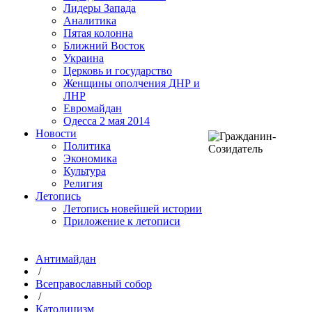
Лидеры Запада
Аналитика
Пятая колонна
Ближний Восток
Украина
Церковь и государство
Женщины ополчения ДНР и
ЛНР
Евромайдан
Одесса 2 мая 2014
Новости
Политика
Экономика
Культура
Религия
Летопись
Летопись новейшей истории
Приложение к летописи
Антимайдан
/
Всеправославный собор
/
Католицизм