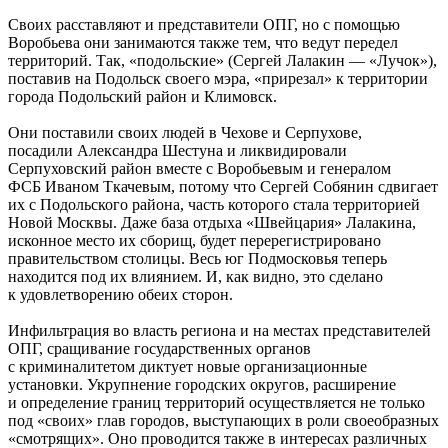
Своих расставляют и представители ОПГ, но с помощью
Воробьева они занимаются также тем, что ведут передел
территорий. Так, «подольские» (Сергей Лалакин — «Лучок»),
поставив на Подольск своего мэра, «прирезал» к территории
города Подольский район и Климовск.
Они поставили своих людей в Чехове и Серпухове,
посадили Александра Шестуна и ликвидировали
Серпуховский район вместе с Воробьевым и генералом
ФСБ Иваном Ткачевым, потому что Сергей Собянин сдвигает
их с Подольского района, часть которого стала территорией
Новой Москвы. Даже база отдыха «Швейцария» Лалакина,
исконное место их сборищ, будет перерегистрировано
правительством столицы. Весь юг Подмосковья теперь
находится под их влиянием. И, как видно, это сделано
к удовлетворению обеих сторон.
Инфильтрация во власть региона и на местах представителей
ОПГ, сращивание государственных органов
с криминалитетом диктует новые организационные
установки. Укрупнение городских округов, расширение
и определение границ территорий осуществляется не только
под «своих» глав городов, выступающих в роли своеобразных
«смотрящих». Оно проводится также в интересах различных