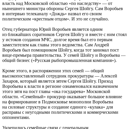
власть над Московской областью «по наследству» — от
нынешнего министра обороны Сергея Шойгу. Сам Воробьев
в интервью телеканалу «Дождь» назвал его своим
политическим «крестным отцом». И это не случайно.
Отец губернатора Юрий Воробьев является одним
из ближайших соратников Сергея Шойгу и вместе с ним стоял
у истоков создания МЧС, долгое время был его первым
заместителем как главы этого ведомства. Сам Андрей
Воробьев был помощником Шойгу, когда тот занимал пост
вице-премьера правительства. У семей Шойгу и Воробьева —
общий бизнес («Русская рыбопромышленная компания»).
Кроме этого, в распоряжении этих семей — общий
высокопоставленный сотрудник прокуратуры — Алексей
Захаров, который является зятем Сергея Шойгу. Приход
Воробьева к власти в регионе ознаменовался назначением
этого зятя на пост главы «ока государева» Московской
области. «Семейный» прокурор оказывает большое влияние
на формирование в Подмосковье монополии Воробьева
на силовые структуры и создание единого «кулака» для
расправы с неугодными политическими и коммерческими
оппонентами.
Укрепились семейные связи с генеральным