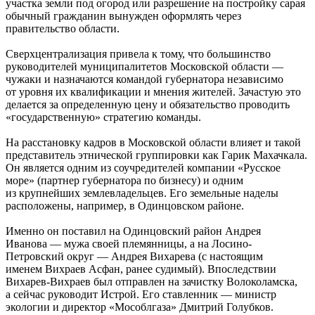
участка земли под огород или разрешение на постройку сарая
обычный гражданин вынужден оформлять через
правительство области.
Сверхцентрализация привела к тому, что большинство
руководителей муниципалитетов Московской области —
чужаки и назначаются командой губернатора независимо
от уровня их квалификации и мнения жителей. Зачастую это
делается за определенную цену и обязательство проводить
«государственную» стратегию команды.
На расстановку кадров в Московской области влияет и такой
представитель этнической группировки как Гарик Махачкала.
Он является одним из соучредителей компании «Русское
море» (партнер губернатора по бизнесу) и одним
из крупнейших землевладельцев. Его земельные наделы
расположены, например, в Одинцовском районе.
Именно он поставил на Одинцовский район Андрея
Иванова — мужа своей племянницы, а на Лосино-
Петровский округ — Андрея Вихарева (с настоящим
именем Вихраев Асфан, ранее судимый). Впоследствии
Вихарев-Вихраев был отправлен на зачистку Волоколамска,
а сейчас руководит Истрой. Его ставленник — министр
экологии и директор «Мособлгаза» Дмитрий Голубков.