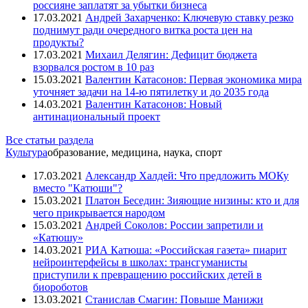
россияне заплатят за убытки бизнеса
17.03.2021
Андрей Захарченко: Ключевую ставку резко
поднимут ради очередного витка роста цен на
продукты?
17.03.2021
Михаил Делягин: Дефицит бюджета
взорвался ростом в 10 раз
15.03.2021
Валентин Катасонов: Первая экономика мира
уточняет задачи на 14-ю пятилетку и до 2035 года
14.03.2021
Валентин Катасонов: Новый
антинациональный проект
Все статьи раздела
Культура
образование, медицина, наука, спорт
17.03.2021
Александр Халдей: Что предложить МОКу
вместо "Катюши"?
15.03.2021
Платон Беседин: Зияющие низины: кто и для
чего прикрывается народом
15.03.2021
Андрей Соколов: России запретили и
«Катюшу»
14.03.2021
РИА Катюша: «Российская газета» пиарит
нейроинтерфейсы в школах: трансгуманисты
приступили к превращению российских детей в
биороботов
13.03.2021
Станислав Смагин: Повыше Манижи