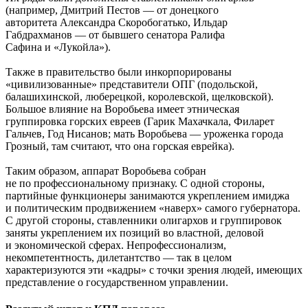
(например, Дмитрий Пестов — от донецкого
авторитета Александра Скоробогатько, Ильдар
Габдрахманов — от бывшего сенатора Ралифа
Сафина и «Лукойла»).
Также в правительство были инкорпорированы
«цивилизованные» представители ОПГ (подольской,
балашихинской, люберецкой, королевской, щелковской).
Большое влияние на Воробьева имеет этническая
группировка горских евреев (Гарик Махачкала, Филарет
Гальчев, Год Нисанов; мать Воробьева — уроженка города
Грозный, там считают, что она горская еврейка).
Таким образом, аппарат Воробьева собран
не по профессиональному признаку. С одной стороны,
партийные функционеры занимаются укреплением имиджа
и политическим продвижением «наверх» самого губернатора.
С другой стороны, ставленники олигархов и группировок
заняты укреплением их позиций во властной, деловой
и экономической сферах. Непрофессионализм,
некомпетентность, дилетантство — так в целом
характеризуются эти «кадры» с точки зрения людей, имеющих
представление о государственном управлении.