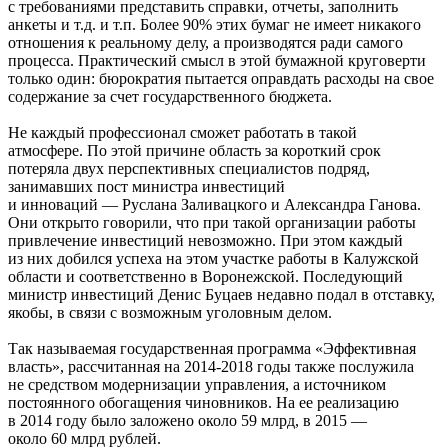
с требованиями представить справки, отчеты, заполнить
анкеты и т.д. и т.п. Более 90% этих бумаг не имеет никакого
отношения к реальному делу, а производятся ради самого
процесса. Практический смысл в этой бумажной круговерти
только один: бюрократия пытается оправдать расходы на свое
содержание за счет государственного бюджета.
Не каждый профессионал сможет работать в такой
атмосфере. По этой причине область за короткий срок
потеряла двух перспективных специалистов подряд,
занимавших пост министра инвестиций
и инноваций — Руслана Заливацкого и Александра Ганова.
Они открыто говорили, что при такой организации работы
привлечение инвестиций невозможно. При этом каждый
из них добился успеха на этом участке работы в Калужской
области и соответственно в Воронежской. Последующий
министр инвестиций Денис Буцаев недавно подал в отставку,
якобы, в связи с возможным уголовным делом.
Так называемая государственная программа «Эффективная
власть», рассчитанная на 2014-2018 годы также послужила
не средством модернизации управления, а источником
постоянного обогащения чиновников. На ее реализацию
в 2014 году было заложено около 59 млрд, в 2015 —
около 60 млрд рублей.