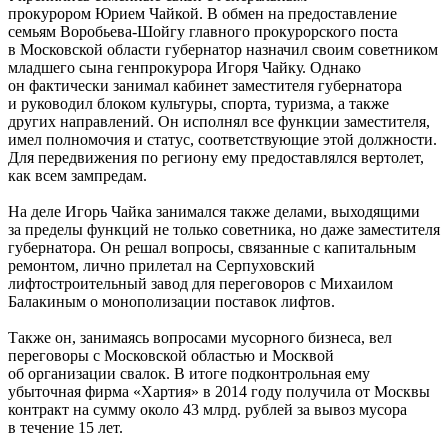
прокурором Юрием Чайкой. В обмен на предоставление
семьям Воробьева-Шойгу главного прокурорского поста
в Московской области губернатор назначил своим советником
младшего сына генпрокурора Игоря Чайку. Однако
он фактически занимал кабинет заместителя губернатора
и руководил блоком культуры, спорта, туризма, а также
других направлений. Он исполнял все функции заместителя,
имел полномочия и статус, соответствующие этой должности.
Для передвижения по региону ему предоставлялся вертолет,
как всем зампредам.
На деле Игорь Чайка занимался также делами, выходящими
за пределы функций не только советника, но даже заместителя
губернатора. Он решал вопросы, связанные с капитальным
ремонтом, лично прилетал на Серпуховский
лифтостроительный завод для переговоров с Михаилом
Балакиным о монополизации поставок лифтов.
Также он, занимаясь вопросами мусорного бизнеса, вел
переговоры с Московской областью и Москвой
об организации свалок. В итоге подконтрольная ему
убыточная фирма «Хартия» в 2014 году получила от Москвы
контракт на сумму около 43 млрд. рублей за вывоз мусора
в течение 15 лет.