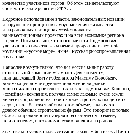
количество участников торгов. Об этом свидетельствуют
систематические решения УФАС.
Подобное использование власти, законодательных новаций
и нарушение принципов самоуправления сказывается
и на рыночных принципах хозяйствования,
на инвестиционных проектах и на всей экономике региона
в целом. Показательно, что торговые сети Подмосковья
увеличили количество закупаемой продукции известной
компании «Русское море», ныне «Русская рыбопромышленная
компания».
Наиболее возмутительно, что вся Россия видит работу
строительной компании «Самолет Девелопмент»,
принадлежащей брату губернатора Максиму Воробьеву,
занимающей доминирующее положение на рынке
многоэтажного строительства жилья в Подмосковье. Конечно,
«семейная» компания, получая самые лакомые куски земли,
не несет социальной нагрузки в виде строительства детских
садов, школ, благоустройства в том объеме, в каком это
делают обычные строительные фирмы. Это говорит не только
об аффилированности губернатора с бизнесом «семьи»,
но и о теневом, внеэкономическом влиянии на рынок.
Значительно усложнилась ситуация с малым бизнесом. Почти