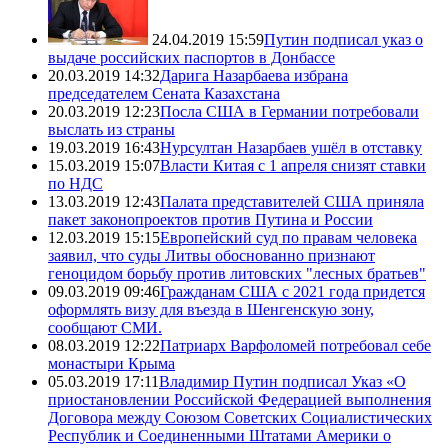
24.04.2019 15:59
Путин подписал указ о
выдаче российских паспортов в Донбассе
20.03.2019 14:32
Дарига Назарбаева избрана
председателем Сената Казахстана
20.03.2019 12:23
Посла США в Германии потребовали
выслать из страны
19.03.2019 16:43
Нурсултан Назарбаев ушёл в отставку
15.03.2019 15:07
Власти Китая с 1 апреля снизят ставки
по НДС
13.03.2019 12:43
Палата представителей США приняла
пакет законопроектов против Путина и России
12.03.2019 15:15
Европейский суд по правам человека
заявил, что суды Литвы обоснованно признают
геноцидом борьбу против литовских "лесных братьев"
09.03.2019 09:46
Гражданам США с 2021 года придется
оформлять визу для въезда в Шенгенскую зону,
сообщают СМИ.
08.03.2019 12:22
Патриарх Варфоломей потребовал себе
монастыри Крыма
05.03.2019 17:11
Владимир Путин подписал Указ «О
приостановлении Российской Федерацией выполнения
Договора между Союзом Советских Социалистических
Республик и Соединенными Штатами Америки о