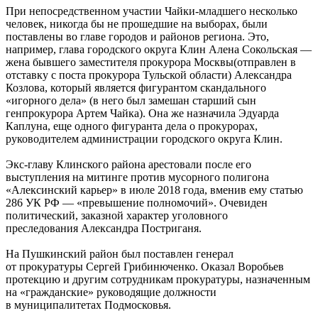
При непосредственном участии Чайки-младшего несколько
человек, никогда бы не прошедшие на выборах, были
поставлены во главе городов и районов региона. Это,
например, глава городского округа Клин Алена Сокольская —
жена бывшего заместителя прокурора Москвы(отправлен в
отставку с поста прокурора Тульской области) Александра
Козлова, который является фигурантом скандального
«игорного дела» (в него был замешан старший сын
генпрокурора Артем Чайка). Она же назначила Эдуарда
Каплуна, еще одного фигуранта дела о прокурорах,
руководителем администрации городского округа Клин.
Экс-главу Клинского района арестовали после его
выступления на митинге против мусорного полигона
«Алексинский карьер» в июле 2018 года, вменив ему статью
286 УК РФ — «превышение полномочий». Очевиден
политический, заказной характер уголовного
преследования Александра Постриганя.
На Пушкинский район был поставлен генерал
от прокуратуры Сергей Грибинюченко. Оказал Воробьев
протекцию и другим сотрудникам прокуратуры, назначенным
на «гражданские» руководящие должности
в муниципалитетах Подмосковья.