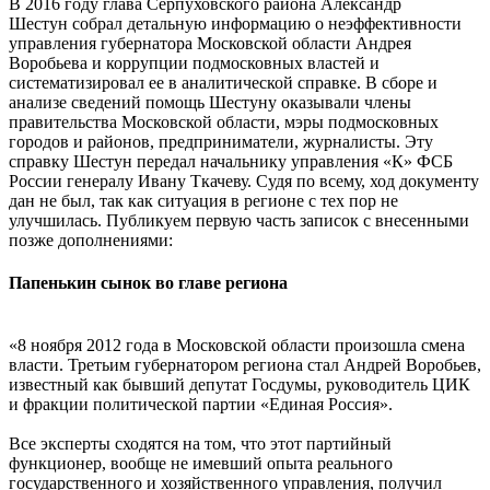
В 2016 году глава Серпуховского района Александр
Шестун собрал детальную информацию о неэффективности
управления губернатора Московской области Андрея
Воробьева и коррупции подмосковных властей и
систематизировал ее в аналитической справке. В сборе и
анализе сведений помощь Шестуну оказывали члены
правительства Московской области, мэры подмосковных
городов и районов, предприниматели, журналисты. Эту
справку Шестун передал начальнику управления «К» ФСБ
России генералу Ивану Ткачеву. Судя по всему, ход документу
дан не был, так как ситуация в регионе с тех пор не
улучшилась. Публикуем первую часть записок с внесенными
позже дополнениями:
Папенькин сынок во главе региона
«8 ноября 2012 года в Московской области произошла смена
власти. Третьим губернатором региона стал Андрей Воробьев,
известный как бывший депутат Госдумы, руководитель ЦИК
и фракции политической партии «Единая Россия».
Все эксперты сходятся на том, что этот партийный
функционер, вообще не имевший опыта реального
государственного и хозяйственного управления, получил