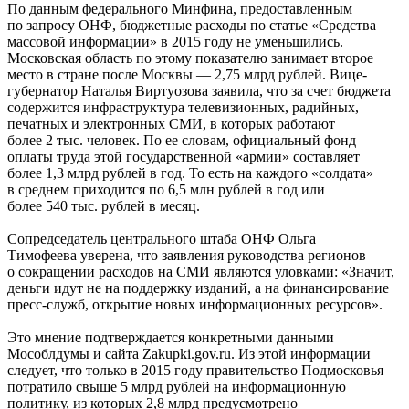
По данным федерального Минфина, предоставленным
по запросу ОНФ, бюджетные расходы по статье «Средства
массовой информации» в 2015 году не уменьшились.
Московская область по этому показателю занимает второе
место в стране после Москвы — 2,75 млрд рублей. Вице-
губернатор Наталья Виртуозова заявила, что за счет бюджета
содержится инфраструктура телевизионных, радийных,
печатных и электронных СМИ, в которых работают
более 2 тыс. человек. По ее словам, официальный фонд
оплаты труда этой государственной «армии» составляет
более 1,3 млрд рублей в год. То есть на каждого «солдата»
в среднем приходится по 6,5 млн рублей в год или
более 540 тыс. рублей в месяц.
Сопредседатель центрального штаба ОНФ Ольга
Тимофеева уверена, что заявления руководства регионов
о сокращении расходов на СМИ являются уловками: «Значит,
деньги идут не на поддержку изданий, а на финансирование
пресс-служб, открытие новых информационных ресурсов».
Это мнение подтверждается конкретными данными
Мособлдумы и сайта Zakupki.gov.ru. Из этой информации
следует, что только в 2015 году правительство Подмосковья
потратило свыше 5 млрд рублей на информационную
политику, из которых 2,8 млрд предусмотрено