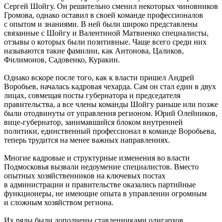
Сергей Шойгу. Он решительно сменил некоторых чиновников
Громова, однако оставил в своей команде профессионалов
с опытом и знаниями. В ней были широко представлены
связанные с Шойгу и Валентиной Матвиенко специалисты,
отзывы о которых были позитивные. Чаще всего среди них
называются такие фамилии, как Антонова, Цаликов,
Филимонов, Садовенко, Куракин.
Однако вскоре после того, как к власти пришел Андрей
Воробьев, началась кадровая чехарда. Сам он стал един в двух
лицах, совмещая посты губернатора и председателя
правительства, а все члены команды Шойгу раньше или позже
были отодвинуты от управления регионом. Юрий Олейников,
вице-губернатор, занимавшийся блоком внутренней
политики, единственный профессионал в команде Воробьева,
теперь трудится на менее важных направлениях.
Многие кадровые и структурные изменения во власти
Подмосковья вызвали недоумение специалистов. Вместо
опытных хозяйственников на ключевых постах
в администрации и правительстве оказались партийные
функционеры, не имеющие опыта в управлении огромным
и сложным хозяйством региона.
Их ряды были дополнены ставленниками олигархов