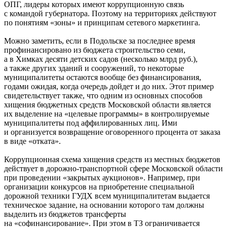
ОПГ, лидеры которых имеют коррупционную связь
с командой губернатора. Поэтому на территориях действуют
по понятиям «зоны» и принципам сетевого маркетинга.
Можно заметить, если в Подольске за последнее время
профинансировано из бюджета строительство семи,
а в Химках десяти детских садов (несколько млрд руб.),
а также других зданий и сооружений, то некоторые
муниципалитеты остаются вообще без финансирования,
годами ожидая, когда очередь дойдет и до них. Этот пример
свидетельствует также, что одним из основных способов
хищения бюджетных средств Московской области является
их выделение на «целевые программы» в контролируемые
муниципалитеты под аффилированных лиц. Ими
и организуется возвращение оговоренного процента от заказа
в виде «отката».
Коррупционная схема хищения средств из местных бюджетов
действует в дорожно-транспортной сфере Московской области
при проведении «закрытых аукционов». Например, при
организации конкурсов на приобретение специальной
дорожной техники ГУДХ всем муниципалитетам выдается
техническое задание, на основании которого там должны
выделить из бюджетов трансферты
на «софинансирование». При этом в ТЗ ограничивается