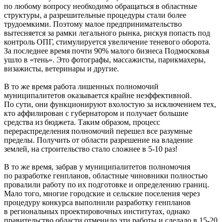
по любому вопросу необходимо обращаться в областные
структуры, а разрешительные процедуры стали более
трудоемкими. Поэтому малое предпринимательство
вытесняется за рамки легального рынка, рискуя попасть под
контроль ОПГ, стимулируется увеличение теневого оборота.
За последнее время почти 90% малого бизнеса Подмосковья
ушло в «тень». Это фотографы, массажисты, парикмахеры,
визажисты, ветеринары и другие.
В то же время работа лишенных полномочий
муниципалитетов оказывается крайне неэффективной.
По сути, они функционируют вхолостую за исключением тех,
кто аффилирован с губернатором и получает большие
средства из бюджета. Таким образом, процесс
перераспределения полномочий перешел все разумные
пределы. Получить от области разрешение на владение
землей, на строительство стало сложнее в 5-10 раз!
В то же время, забрав у муниципалитетов полномочия
по разработке генпланов, областные чиновники полностью
провалили работу по их подготовке и определению границ.
Мало того, многие городские и сельские поселения через
процедуру конкурса выполнили разработку генпланов
в региональных проектировочных институтах, однако
правительство области отменило эти работы и сделало в 15-20