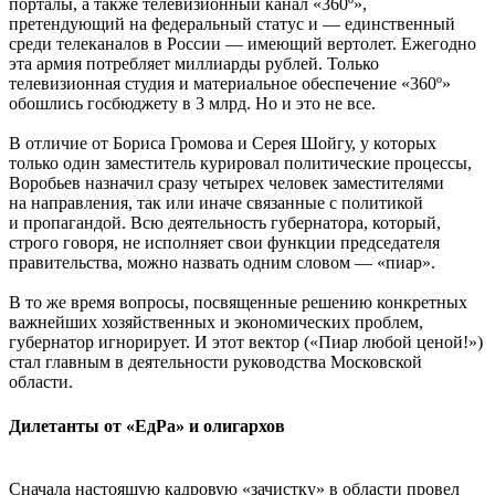
порталы, а также телевизионный канал «360º»,
претендующий на федеральный статус и — единственный
среди телеканалов в России — имеющий вертолет. Ежегодно
эта армия потребляет миллиарды рублей. Только
телевизионная студия и материальное обеспечение «360º»
обошлись госбюджету в 3 млрд. Но и это не все.
В отличие от Бориса Громова и Серея Шойгу, у которых
только один заместитель курировал политические процессы,
Воробьев назначил сразу четырех человек заместителями
на направления, так или иначе связанные с политикой
и пропагандой. Всю деятельность губернатора, который,
строго говоря, не исполняет свои функции председателя
правительства, можно назвать одним словом — «пиар».
В то же время вопросы, посвященные решению конкретных
важнейших хозяйственных и экономических проблем,
губернатор игнорирует. И этот вектор («Пиар любой ценой!»)
стал главным в деятельности руководства Московской
области.
Дилетанты от «ЕдРа» и олигархов
Сначала настоящую кадровую «зачистку» в области провел