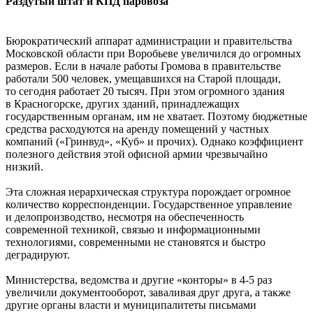
Раздутый штат и КПД паровоза
Бюрократический аппарат администрации и правительства
Московской области при Воробьеве увеличился до огромных
размеров. Если в начале работы Громова в правительстве
работали 500 человек, умещавшихся на Старой площади,
то сегодня работает 20 тысяч. При этом огромного здания
в Красногорске, других зданий, принадлежащих
государственным органам, им не хватает. Поэтому бюджетные
средства расходуются на аренду помещений у частных
компаний («Гринвуд», «Куб» и прочих). Однако коэффициент
полезного действия этой офисной армии чрезвычайно
низкий.
Эта сложная иерархическая структура порождает огромное
количество корреспонденции. Государственное управление
и делопроизводство, несмотря на обеспеченность
современной техникой, связью и информационными
технологиями, современными не становятся и быстро
деградируют.
Министерства, ведомства и другие «конторы» в 4-5 раз
увеличили документооборот, заваливая друг друга, а также
другие органы власти и муниципалитеты письмами