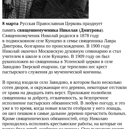
8 марта
Русская Православная Церковь празднует
священномученика Николая (Дмитрова)
память
.
Священномученик Николай родился в 1878 году
в подмосковном селе Кунцево в семье священника Лавра
Дмитрова, болгарина по происхождению. В 1900 году
Николай окончил Московскую духовную семинарию и стал
учителем в школе в селе Кунцево. В 1909 году он был
рукоположен во священника в Успенской церкви в селе
Завидово Тверской епархии, где терпеливо нес крест
пастырского служения до мученической кончины.
В приход входили село Завидово, в котором было несколько
сотен дворов, и окружающие его деревни, некоторые отстояли
от храма на двадцать пять верст. Прихожане полюбили
священника за доброту, отзывчивость, за безупречное
исполнение пастырских обязанностей. В любую погоду, и это
уже в то время, когда новые власти отобрали у него лошадь,
он шел пешком в самые дальние деревни причастить больных.
Кроме священнических обязанностей, отцу Николаю
приходилось исполнять крестьянские работы, на которые он
всегда брал детей, особенно на покосы. Они выходили косить