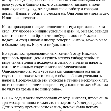
рано утром, и бывало так, что священник, завидев в поле
одинокую старушку, откладывал свою работу и говорил
детям: «Давайте, ребята, поможем ей. Она одна не управится».
И они шли помогать.
Когда приходили нищие, священник всегда приглашал их за
стол. Эту любовь к нищим усвоили и дети, и, бывало, завидев
кого-то из них, они брали что-нибудь из дома и бежали
подать. И отец Николай иногда говорил: «Что ж, можно было
и больше подать. Еще что-нибудь взять».
Во время послереволюционных гонений отцу Николаю
пришлось продать дом и купить ветхую хибару, чтобы на
вырученные деньги поддержать семью и уплатить налоги,
которые с каждым годом власти всё увеличивали.
Одновременно власти уговаривали священника оставить
служение и отказаться от сана, в обмен обещая уменьшить
налоги. Продолжались эти уговоры в течение нескольких лет,
но исповедник в ответ говорил всегда одно и то же: «Никогда
не уйду из храма и не сниму сана».
В 1932 году власти потребовали от отца Николая, чтобы он за
три месяца напилил и сдал сто пятьдесят кубометров дров.
Дети к этому времени разъехались, помочь было некому,