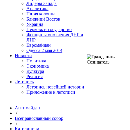
Лидеры Запада
Аналитика
Пятая колонна
Ближний Восток
Украина
Церковь и государство
Женщины ополчения ДНР и
ЛНР
Евромайдан
Одесса 2 мая 2014
Новости
Политика
Экономика
Культура
Религия
Летопись
Летопись новейшей истории
Приложение к летописи
Антимайдан
/
Всеправославный собор
/
Католицизм