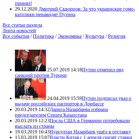
принял!
29.12.2020
Дмитрий Скворцов: За что украинские гомо-
католики ненавидят Путина
Все статьи раздела
Лента новостей
Все события
/
Политика
/
Экономика
/
Культура
/
Религия
25.07.2019 14:18
Путин отменил ряд
санкций против Турции
24.04.2019 15:59
Путин подписал указ о
выдаче российских паспортов в Донбассе
20.03.2019 14:32
Дарига Назарбаева избрана
председателем Сената Казахстана
20.03.2019 12:23
Посла США в Германии потребовали
выслать из страны
19.03.2019 16:43
Нурсултан Назарбаев ушёл в отставку
15.03.2019 15:07
Власти Китая с 1 апреля снизят ставки