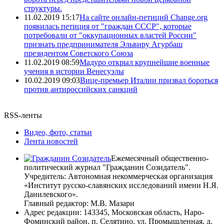
структуры.
11.02.2019 15:17
На сайте онлайн-петиций Change.org
появилась петиция от "граждан СССР", которые
потребовали от "оккупационных властей России"
признать предпринимателя Эльвиру Агурбаш
президентом Советского Союза
11.02.2019 08:59
Мадуро открыл крупнейшие военные
учения в истории Венесуэлы
10.02.2019 09:03
Вице-премьер Италии призвал бороться
против антироссийских санкций
RSS-ленты
Видео, фото, статьи
Лента новостей
Ежемесячный общественно-
политический журнал "Гражданин Созидатель".
Учредитель: Автономная некоммерческая организация
«Институт русско-славянских исследований имени Н.Я.
Данилевского».
Главный редактор: М.В. Мазари
Адрес редакции: 143345, Московская область, Наро-
Фоминский район, п. Селятино, ул. Промышленная, д.