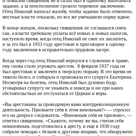
и пожилой священник не в силах был в одиночку выполнить
задание, а за неисполнение грозило тюремное заключение.
Отец Николай написал жалобу, чтобы задание было отменено,
местные власти отказали, но все же уменьшили норму вдвое.
В конце концов, поскольку священник не соглашался снять
сан, а власти требовали уплаты всё новых и новых налогов,
наступило время, когда отец Николай не смог их заплатить,
и за это был в 1933 году арестован и приговорен к одному
году заключения в исправительно-трудовом лагере.
Когда через год отец Николай вернулся к служению в храме,
ему снова стали угрожать арестом. 8 февраля 1937 года он
был арестован и заключен в тверскую тюрьму. В это время он
тяжело болел, и собирала и провожала его супруга Екатерина.
Несмотря на болезнь, отец Николай был духовно бодр,
уговаривал супругу не унывать и никогда и ни при каких
обстоятельствах не отступаться от Церкви и веры.
«Вы арестованы за проводимую вами контрреволюционную
деятельность. Признаете себя в этом виновным?» — спросил
его на допросе следователь. «Виновным себя не признаю», —
ответил священник. «Скажите, почему же вы, считая себя
невиновным, подготовились к аресту, и еще в 1930 году
собрали чемодан с бельем и другими вещами, что обнаружено