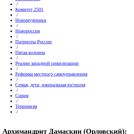
/
Комитет 2501
/
Новомученики
/
Новороссия
/
Патриоты России
/
Пятая колонна
/
Реалии западной цивилизации
/
Реформа местного самоуправления
/
Семья, дети, ювенальная юстиция
/
Сирия
/
Терроризм
/
Архимандрит Дамаскин (Орловский):