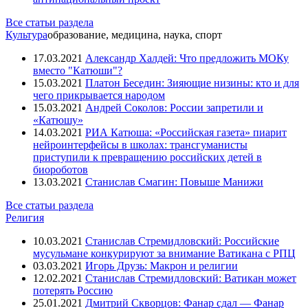
Все статьи раздела
Культура
образование, медицина, наука, спорт
17.03.2021
Александр Халдей: Что предложить МОКу
вместо "Катюши"?
15.03.2021
Платон Беседин: Зияющие низины: кто и для
чего прикрывается народом
15.03.2021
Андрей Соколов: России запретили и
«Катюшу»
14.03.2021
РИА Катюша: «Российская газета» пиарит
нейроинтерфейсы в школах: трансгуманисты
приступили к превращению российских детей в
биороботов
13.03.2021
Станислав Смагин: Повыше Манижи
Все статьи раздела
Религия
10.03.2021
Станислав Стремидловский: Российские
мусульмане конкурируют за внимание Ватикана с РПЦ
03.03.2021
Игорь Друзь: Макрон и религии
12.02.2021
Станислав Стремидловский: Ватикан может
потерять Россию
25.01.2021
Дмитрий Скворцов: Фанар сдал — Фанар