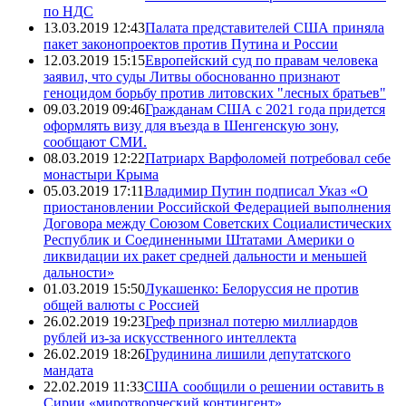
по НДС
13.03.2019 12:43
Палата представителей США приняла
пакет законопроектов против Путина и России
12.03.2019 15:15
Европейский суд по правам человека
заявил, что суды Литвы обоснованно признают
геноцидом борьбу против литовских "лесных братьев"
09.03.2019 09:46
Гражданам США с 2021 года придется
оформлять визу для въезда в Шенгенскую зону,
сообщают СМИ.
08.03.2019 12:22
Патриарх Варфоломей потребовал себе
монастыри Крыма
05.03.2019 17:11
Владимир Путин подписал Указ «О
приостановлении Российской Федерацией выполнения
Договора между Союзом Советских Социалистических
Республик и Соединенными Штатами Америки о
ликвидации их ракет средней дальности и меньшей
дальности»
01.03.2019 15:50
Лукашенко: Белоруссия не против
общей валюты с Россией
26.02.2019 19:23
Греф признал потерю миллиардов
рублей из-за искусственного интеллекта
26.02.2019 18:26
Грудинина лишили депутатского
мандата
22.02.2019 11:33
США сообщили о решении оставить в
Сирии «миротворческий контингент»