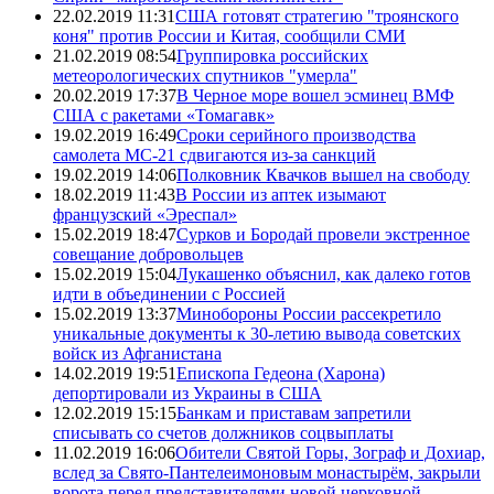
22.02.2019 11:31
США готовят стратегию "троянского
коня" против России и Китая, сообщили СМИ
21.02.2019 08:54
Группировка российских
метеорологических спутников "умерла"
20.02.2019 17:37
В Черное море вошел эсминец ВМФ
США с ракетами «Томагавк»
19.02.2019 16:49
Сроки серийного производства
самолета МС-21 сдвигаются из-за санкций
19.02.2019 14:06
Полковник Квачков вышел на свободу
18.02.2019 11:43
В России из аптек изымают
французский «Эреспал»
15.02.2019 18:47
Сурков и Бородай провели экстренное
совещание добровольцев
15.02.2019 15:04
Лукашенко объяснил, как далеко готов
идти в объединении с Россией
15.02.2019 13:37
Минобороны России рассекретило
уникальные документы к 30-летию вывода советских
войск из Афганистана
14.02.2019 19:51
Епископа Гедеона (Харона)
депортировали из Украины в США
12.02.2019 15:15
Банкам и приставам запретили
списывать со счетов должников соцвыплаты
11.02.2019 16:06
Обители Святой Горы, Зограф и Дохиар,
вслед за Свято-Пантелеимоновым монастырём, закрыли
ворота перед представителями новой церковной