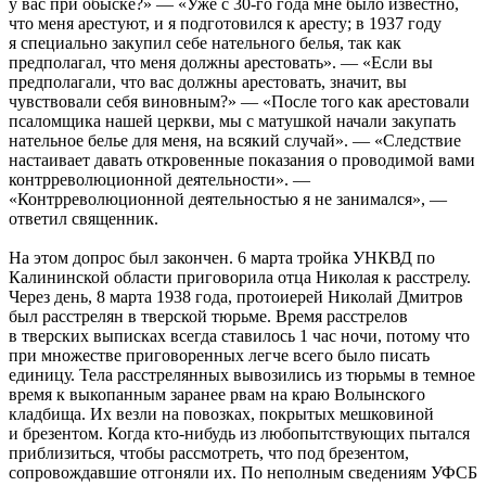
у вас при обыске?» — «Уже с 30-го года мне было известно,
что меня арестуют, и я подготовился к аресту; в 1937 году
я специально закупил себе нательного белья, так как
предполагал, что меня должны арестовать». — «Если вы
предполагали, что вас должны арестовать, значит, вы
чувствовали себя виновным?» — «После того как арестовали
псаломщика нашей церкви, мы с матушкой начали закупать
нательное белье для меня, на всякий случай». — «Следствие
настаивает давать откровенные показания о проводимой вами
контрреволюционной деятельности». —
«Контрреволюционной деятельностью я не занимался», —
ответил священник.
На этом допрос был закончен. 6 марта тройка УНКВД по
Калининской области приговорила отца Николая к расстрелу.
Через день, 8 марта 1938 года, протоиерей Николай Дмитров
был расстрелян в тверской тюрьме. Время расстрелов
в тверских выписках всегда ставилось 1 час ночи, потому что
при множестве приговоренных легче всего было писать
единицу. Тела расстрелянных вывозились из тюрьмы в темное
время к выкопанным заранее рвам на краю Волынского
кладбища. Их везли на повозках, покрытых мешковиной
и брезентом. Когда кто-нибудь из любопытствующих пытался
приблизиться, чтобы рассмотреть, что под брезентом,
сопровождавшие отгоняли их. По неполным сведениям УФСБ