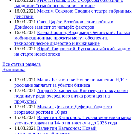
16.03.2021
РИА Катюша: ВОЗ с Соросом объявили о
пандемии "семейного насилия" в мире
16.03.2021
Максим Соколов: Сводки с театра гибридных
действий
16.03.2021
Олег Царёв: Возобновление войны в
Донбассе зависит от четырёх факторов
16.03.2021
Елена Ларина, Владимир Овчинский: Только
мобилизационные проекты могут обеспечить
технологическое лидерство и выживание
15.03.2021
Юрий Тавровский: Русско-китайский тандем
на старте новой эпохи
Все статьи раздела
Экономика
17.03.2021
Мария Безчастная: Новое повышение НДС:
россияне заплатят за убытки бизнеса
17.03.2021
Андрей Захарченко: Ключевую ставку резко
поднимут ради очередного витка роста цен на
продукты?
17.03.2021
Михаил Делягин: Дефицит бюджета
взорвался ростом в 10 раз
15.03.2021
Валентин Катасонов: Первая экономика мира
уточняет задачи на 14-ю пятилетку и до 2035 года
14.03.2021
Валентин Катасонов: Новый
антинациональный проект