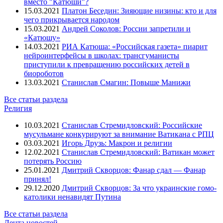
вместо "Катюши"?
15.03.2021
Платон Беседин: Зияющие низины: кто и для
чего прикрывается народом
15.03.2021
Андрей Соколов: России запретили и
«Катюшу»
14.03.2021
РИА Катюша: «Российская газета» пиарит
нейроинтерфейсы в школах: трансгуманисты
приступили к превращению российских детей в
биороботов
13.03.2021
Станислав Смагин: Повыше Манижи
Все статьи раздела
Религия
10.03.2021
Станислав Стремидловский: Российские
мусульмане конкурируют за внимание Ватикана с РПЦ
03.03.2021
Игорь Друзь: Макрон и религии
12.02.2021
Станислав Стремидловский: Ватикан может
потерять Россию
25.01.2021
Дмитрий Скворцов: Фанар сдал — Фанар
принял!
29.12.2020
Дмитрий Скворцов: За что украинские гомо-
католики ненавидят Путина
Все статьи раздела
Лента новостей