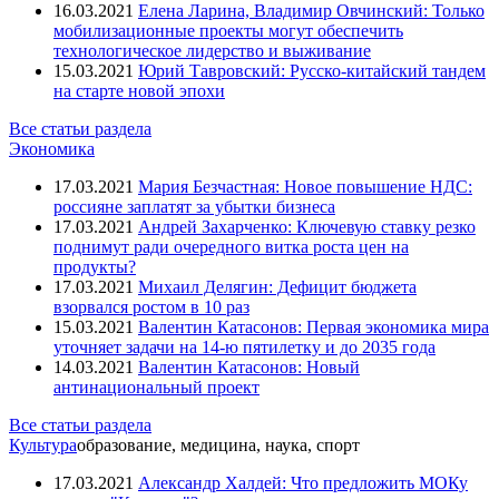
16.03.2021
Елена Ларина, Владимир Овчинский: Только
мобилизационные проекты могут обеспечить
технологическое лидерство и выживание
15.03.2021
Юрий Тавровский: Русско-китайский тандем
на старте новой эпохи
Все статьи раздела
Экономика
17.03.2021
Мария Безчастная: Новое повышение НДС:
россияне заплатят за убытки бизнеса
17.03.2021
Андрей Захарченко: Ключевую ставку резко
поднимут ради очередного витка роста цен на
продукты?
17.03.2021
Михаил Делягин: Дефицит бюджета
взорвался ростом в 10 раз
15.03.2021
Валентин Катасонов: Первая экономика мира
уточняет задачи на 14-ю пятилетку и до 2035 года
14.03.2021
Валентин Катасонов: Новый
антинациональный проект
Все статьи раздела
Культура
образование, медицина, наука, спорт
17.03.2021
Александр Халдей: Что предложить МОКу