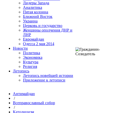
Лидеры Запада
Аналитика
Пятая колонна
Ближний Восток
Украина
Церковь и государство
Женщины ополчения ДНР и
ЛНР
Евромайдан
Одесса 2 мая 2014
Новости
Политика
Экономика
Культура
Религия
Летопись
Летопись новейшей истории
Приложение к летописи
Антимайдан
/
Всеправославный собор
/
Католицизм