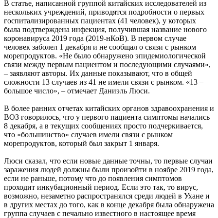
В статье, написанной группой китайских исследователей из
нескольких учреждений, приводятся подробности о первых
госпитализированных пациентах (41 человек), у которых
была подтверждена инфекция, получившая название нового
коронавируса 2019 года (2019-нКоВ). В первом случае
человек заболел 1 декабря и не сообщал о связи с рынком
морепродуктов. «Не было обнаружено эпидемиологической
связи между первым пациентом и последующими случаями»,
– заявляют авторы. Их данные показывают, что в общей
сложности 13 случаев из 41 не имели связи с рынком. «13 –
большое число», – отмечает Даниэль Люси.
В более ранних отчетах китайских органов здравоохранения и
ВОЗ говорилось, что у первого пациента симптомы начались
8 декабря, а в текущих сообщениях просто подчеркивается,
что «большинство» случаев имели связи с рынком
морепродуктов, который был закрыт 1 января.
Люси сказал, что если новые данные точны, то первые случаи
заражения людей должны были произойти в ноябре 2019 года,
если не раньше, потому что до появления симптомов
проходит инкубационный период. Если это так, то вирус,
возможно, незаметно распространялся среди людей в Ухане и
в других местах до того, как в конце декабря была обнаружена
группа случаев с печально известного в настоящее время