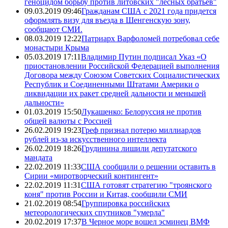
геноцидом борьбу против литовских "лесных братьев"
09.03.2019 09:46
Гражданам США с 2021 года придется
оформлять визу для въезда в Шенгенскую зону,
сообщают СМИ.
08.03.2019 12:22
Патриарх Варфоломей потребовал себе
монастыри Крыма
05.03.2019 17:11
Владимир Путин подписал Указ «О
приостановлении Российской Федерацией выполнения
Договора между Союзом Советских Социалистических
Республик и Соединенными Штатами Америки о
ликвидации их ракет средней дальности и меньшей
дальности»
01.03.2019 15:50
Лукашенко: Белоруссия не против
общей валюты с Россией
26.02.2019 19:23
Греф признал потерю миллиардов
рублей из-за искусственного интеллекта
26.02.2019 18:26
Грудинина лишили депутатского
мандата
22.02.2019 11:33
США сообщили о решении оставить в
Сирии «миротворческий контингент»
22.02.2019 11:31
США готовят стратегию "троянского
коня" против России и Китая, сообщили СМИ
21.02.2019 08:54
Группировка российских
метеорологических спутников "умерла"
20.02.2019 17:37
В Черное море вошел эсминец ВМФ