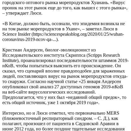
городского оптового рынка морепродуктов Хуанань. «Вирус
проник на этот рынок еще до того, как вышел с этого рынка»,
– утверждает Люси.
«В Китае, должно быть, осознали, что эпидемия возникла не
на том рынке морепродуктов в Ухане», – заметил Люси в
Science Insider (https://sciencespeaksblog.org/2020/01/25/wuhan-
coronavirus-2019-ncov-qa-...).
Кристиан Андерсен, биолог-эволюционист из
Исследовательского института Скриппса (Scripps Research
Institute), проанализировал последовательности штаммов 2019-
нКоВ, чтобы попытаться выяснить его происхождение. Он
сказал, что сценарий вполне правдоподобен для зараженных
людей, поставляющих вирус на рынок морепродуктов откуда-
то снаружи. Согласно научной статье «25 января Андерсен
опубликовал свой анализ 27 доступных геномов 2019-нКоВ
на веб-сайте вирусологических исследований.
Предполагается, что у них был «недавний общий предок», то
есть общий источник, уже 1 октября 2019 года».
Интересно, но и Люси отметил, что первоначально MERS
(ближневосточный респираторный синдром. – С. Д.), как
полагают, произошел от пациента в Саудовской Аравии в
июне 2012 года, но более поздние тщательные исследования