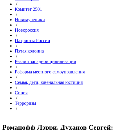
/
Комитет 2501
/
Новомученики
/
Новороссия
/
Патриоты России
/
Пятая колонна
/
Реалии западной цивилизации
/
Реформа местного самоуправления
/
Семья, дети, ювенальная юстиция
/
Сирия
/
Терроризм
/
Романофф Лэрри, Духанов Сергей: