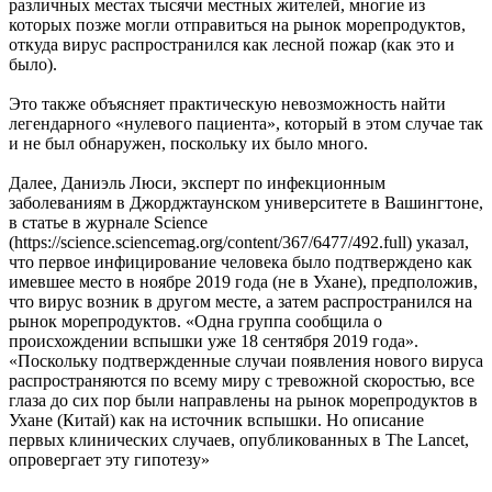
различных местах тысячи местных жителей, многие из
которых позже могли отправиться на рынок морепродуктов,
откуда вирус распространился как лесной пожар (как это и
было).
Это также объясняет практическую невозможность найти
легендарного «нулевого пациента», который в этом случае так
и не был обнаружен, поскольку их было много.
Далее, Даниэль Люси, эксперт по инфекционным
заболеваниям в Джорджтаунском университете в Вашингтоне,
в статье в журнале Science
(https://science.sciencemag.org/content/367/6477/492.full) указал,
что первое инфицирование человека было подтверждено как
имевшее место в ноябре 2019 года (не в Ухане), предположив,
что вирус возник в другом месте, а затем распространился на
рынок морепродуктов. «Одна группа сообщила о
происхождении вспышки уже 18 сентября 2019 года».
«Поскольку подтвержденные случаи появления нового вируса
распространяются по всему миру с тревожной скоростью, все
глаза до сих пор были направлены на рынок морепродуктов в
Ухане (Китай) как на источник вспышки. Но описание
первых клинических случаев, опубликованных в The Lancet,
опровергает эту гипотезу»