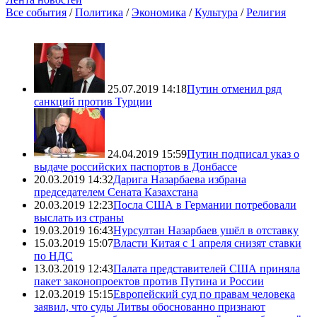
Все события
/
Политика
/
Экономика
/
Культура
/
Религия
25.07.2019 14:18
Путин отменил ряд
санкций против Турции
24.04.2019 15:59
Путин подписал указ о
выдаче российских паспортов в Донбассе
20.03.2019 14:32
Дарига Назарбаева избрана
председателем Сената Казахстана
20.03.2019 12:23
Посла США в Германии потребовали
выслать из страны
19.03.2019 16:43
Нурсултан Назарбаев ушёл в отставку
15.03.2019 15:07
Власти Китая с 1 апреля снизят ставки
по НДС
13.03.2019 12:43
Палата представителей США приняла
пакет законопроектов против Путина и России
12.03.2019 15:15
Европейский суд по правам человека
заявил, что суды Литвы обоснованно признают