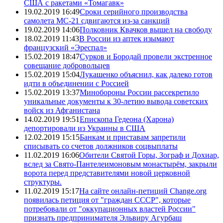
США с ракетами «Томагавк»
19.02.2019 16:49
Сроки серийного производства
самолета МС-21 сдвигаются из-за санкций
19.02.2019 14:06
Полковник Квачков вышел на свободу
18.02.2019 11:43
В России из аптек изымают
французский «Эреспал»
15.02.2019 18:47
Сурков и Бородай провели экстренное
совещание добровольцев
15.02.2019 15:04
Лукашенко объяснил, как далеко готов
идти в объединении с Россией
15.02.2019 13:37
Минобороны России рассекретило
уникальные документы к 30-летию вывода советских
войск из Афганистана
14.02.2019 19:51
Епископа Гедеона (Харона)
депортировали из Украины в США
12.02.2019 15:15
Банкам и приставам запретили
списывать со счетов должников соцвыплаты
11.02.2019 16:06
Обители Святой Горы, Зограф и Дохиар,
вслед за Свято-Пантелеимоновым монастырём, закрыли
ворота перед представителями новой церковной
структуры.
11.02.2019 15:17
На сайте онлайн-петиций Change.org
появилась петиция от "граждан СССР", которые
потребовали от "оккупационных властей России"
признать предпринимателя Эльвиру Агурбаш