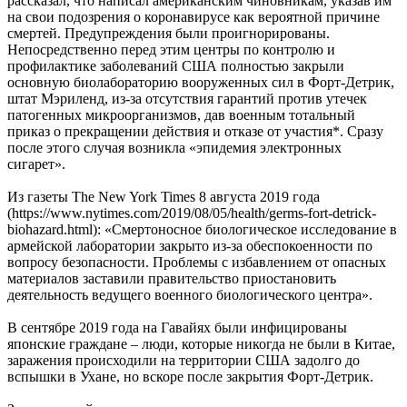
рассказал, что написал американским чиновникам, указав им
на свои подозрения о коронавирусе как вероятной причине
смертей. Предупреждения были проигнорированы.
Непосредственно перед этим центры по контролю и
профилактике заболеваний США полностью закрыли
основную биолабораторию вооруженных сил в Форт-Детрик,
штат Мэриленд, из-за отсутствия гарантий против утечек
патогенных микроорганизмов, дав военным тотальный
приказ о прекращении действия и отказе от участия*. Сразу
после этого случая возникла «эпидемия электронных
сигарет».
Из газеты The New York Times 8 августа 2019 года
(https://www.nytimes.com/2019/08/05/health/germs-fort-detrick-
biohazard.html): «Смертоносное биологическое исследование в
армейской лаборатории закрыто из-за обеспокоенности по
вопросу безопасности. Проблемы с избавлением от опасных
материалов заставили правительство приостановить
деятельность ведущего военного биологического центра».
В сентябре 2019 года на Гавайях были инфицированы
японские граждане – люди, которые никогда не были в Китае,
заражения происходили на территории США задолго до
вспышки в Ухане, но вскоре после закрытия Форт-Детрик.