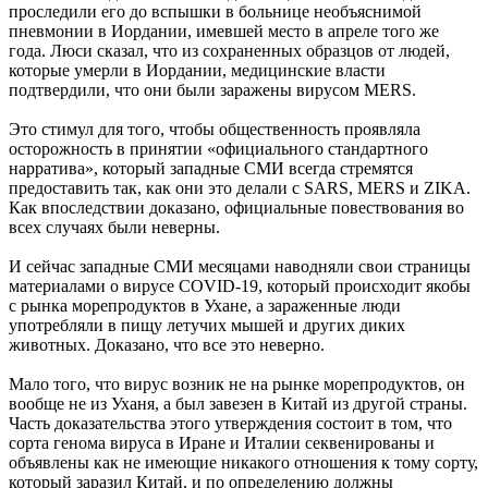
проследили его до вспышки в больнице необъяснимой
пневмонии в Иордании, имевшей место в апреле того же
года. Люси сказал, что из сохраненных образцов от людей,
которые умерли в Иордании, медицинские власти
подтвердили, что они были заражены вирусом MERS.
Это стимул для того, чтобы общественность проявляла
осторожность в принятии «официального стандартного
нарратива», который западные СМИ всегда стремятся
предоставить так, как они это делали с SARS, MERS и ZIKA.
Как впоследствии доказано, официальные повествования во
всех случаях были неверны.
И сейчас западные СМИ месяцами наводняли свои страницы
материалами о вирусе COVID-19, который происходит якобы
с рынка морепродуктов в Ухане, а зараженные люди
употребляли в пищу летучих мышей и других диких
животных. Доказано, что все это неверно.
Мало того, что вирус возник не на рынке морепродуктов, он
вообще не из Уханя, а был завезен в Китай из другой страны.
Часть доказательства этого утверждения состоит в том, что
сорта генома вируса в Иране и Италии секвенированы и
объявлены как не имеющие никакого отношения к тому сорту,
который заразил Китай, и по определению должны