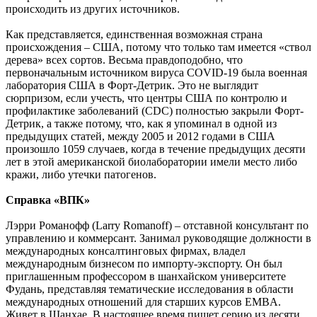
происходить из других источников.
Как представляется, единственная возможная страна
происхождения – США, потому что только там имеется «ствол
дерева» всех сортов. Весьма правдоподобно, что
первоначальным источником вируса COVID-19 была военная
лаборатория США в Форт-Детрик. Это не выглядит
сюрпризом, если учесть, что центры США по контролю и
профилактике заболеваний (CDC) полностью закрыли Форт-
Детрик, а также потому, что, как я упоминал в одной из
предыдущих статей, между 2005 и 2012 годами в США
произошло 1059 случаев, когда в течение предыдущих десяти
лет в этой американской биолаборатории имели место либо
кражи, либо утечки патогенов.
Справка «ВПК»
Лэрри Романофф (Larry Romanoff) – отставной консультант по
управлению и коммерсант. Занимал руководящие должности в
международных консалтинговых фирмах, владел
международным бизнесом по импорту-экспорту. Он был
приглашенным профессором в шанхайском университете
Фудань, представляя тематические исследования в области
международных отношений для старших курсов EMBA.
Живет в Шанхае. В настоящее время пишет серию из десяти