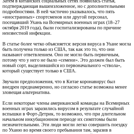
Затем в китайских социальных сетях появилась статья,
подтверждающая вышеизложенное, но с дополнительными
подробностями. В ней частично указывалось, что пять
«иностранных» спортсменов или другой персонал,
посещавший Ухань на Всемирных военных играх (18–27
октября 2019 года), были госпитализированы по причине
неизвестной инфекции.
В статье более четко объясняется: версия вируса в Ухане могла
быть получена только из США, так как это то, что они
называют ответвлением. Оно не могло быть первичным,
потому что у него не было «семени». Это должен был быть
новый сорт, выделившийся из первоначального «ствола»,
который существует только в США.
Звучали предположения, что в Китае коронавирус был
внедрен преднамеренно, но согласно статье возможна менее
зловещая альтернатива.
Если некоторые члены американской команды на Всемирных
военных играх заразились вирусом в результате случайной
вспышки в Форт-Детрик, то возможно, что при длительном
начальном инкубационном периоде их симптомы были
незначительными. Эти люди могли легко совершить поездку
по Уханю во время своего пребывания там, заразив в