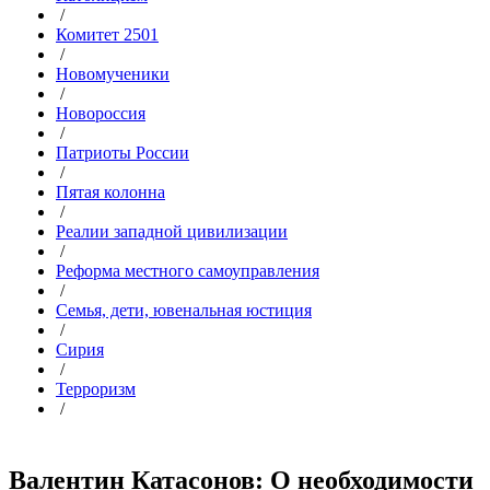
/
Комитет 2501
/
Новомученики
/
Новороссия
/
Патриоты России
/
Пятая колонна
/
Реалии западной цивилизации
/
Реформа местного самоуправления
/
Семья, дети, ювенальная юстиция
/
Сирия
/
Терроризм
/
Валентин Катасонов: О необходимости