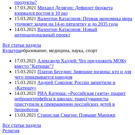
продукты?
17.03.2021
Михаил Делягин: Дефицит бюджета
взорвался ростом в 10 раз
15.03.2021
Валентин Катасонов: Первая экономика мира
уточняет задачи на 14-ю пятилетку и до 2035 года
14.03.2021
Валентин Катасонов: Новый
антинациональный проект
Все статьи раздела
Культура
образование, медицина, наука, спорт
17.03.2021
Александр Халдей: Что предложить МОКу
вместо "Катюши"?
15.03.2021
Платон Беседин: Зияющие низины: кто и для
чего прикрывается народом
15.03.2021
Андрей Соколов: России запретили и
«Катюшу»
14.03.2021
РИА Катюша: «Российская газета» пиарит
нейроинтерфейсы в школах: трансгуманисты
приступили к превращению российских детей в
биороботов
13.03.2021
Станислав Смагин: Повыше Манижи
Все статьи раздела
Религия