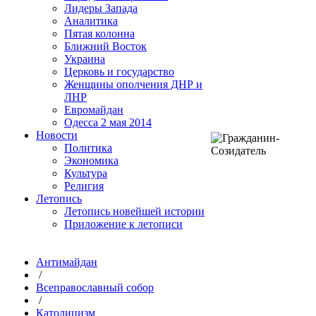
Лидеры Запада
Аналитика
Пятая колонна
Ближний Восток
Украина
Церковь и государство
Женщины ополчения ДНР и
ЛНР
Евромайдан
Одесса 2 мая 2014
Новости
Политика
Экономика
Культура
Религия
Летопись
Летопись новейшей истории
Приложение к летописи
Антимайдан
/
Всеправославный собор
/
Католицизм