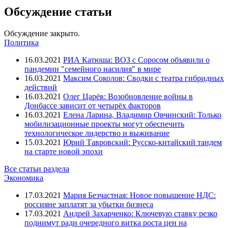
Обсуждение статьи
Обсуждение закрыто.
Политика
16.03.2021
РИА Катюша: ВОЗ с Соросом объявили о
пандемии "семейного насилия" в мире
16.03.2021
Максим Соколов: Сводки с театра гибридных
действий
16.03.2021
Олег Царёв: Возобновление войны в
Донбассе зависит от четырёх факторов
16.03.2021
Елена Ларина, Владимир Овчинский: Только
мобилизационные проекты могут обеспечить
технологическое лидерство и выживание
15.03.2021
Юрий Тавровский: Русско-китайский тандем
на старте новой эпохи
Все статьи раздела
Экономика
17.03.2021
Мария Безчастная: Новое повышение НДС:
россияне заплатят за убытки бизнеса
17.03.2021
Андрей Захарченко: Ключевую ставку резко
поднимут ради очередного витка роста цен на