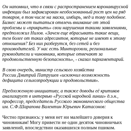
Он напомнил, что в связи с распространением коронавирусной
инфекции был зафиксирован необоснованный рост цен на ряд
товаров, в том числе на маски, имбирь, мед и тому подобное.
Бизнес может пытаться отвлечь внимание от этой
проблемы и «прикрыть» свои нарушения такими заявлениями,
предположил Нилов. «Зачем еще вбрасывать такие вещи,
тем более от таких адресантов, которые не имеют к этому
отношения? Без них разберутся, без сетей и без
производителей. У нас есть Минторговли, региональные
руководители и чиновники, которые отвечают за
продовольственную безопасность», - сказал парламентарий.
В свою очередь, министр сельского хозяйства
России Дмитрий Патрушев «исключил возможность
дефицита сельхозпродукции и продовольствия».
Предложенную инициативу, а также доводы её критиков
анализирует в интервью «Русской народной линии» д.э.н.,
профессор, председатель Русского экономического общества
им. С.Ф.Шарапова Валентин Юрьевич Катасонов:
Честно признаюсь: у меня нет ни малейшего доверия к
чиновникам! Могу привести не один десяток чиновничьих
заявлений, впоследствии оказавшихся полным пшиком.