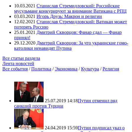
10.03.2021
Станислав Стремидловский: Российские
мусульмане конкурируют за внимание Ватикана с РПЦ
03.03.2021
Игорь Друзь: Макрон и религии
12.02.2021
Станислав Стремидловский: Ватикан может
потерять Россию
25.01.2021
Дмитрий Скворцов: Фанар сдал — Фанар
принял!
29.12.2020
Дмитрий Скворцов: За что украинские гомо-
католики ненавидят Путина
Все статьи раздела
Лента новостей
Все события
/
Политика
/
Экономика
/
Культура
/
Религия
25.07.2019 14:18
Путин отменил ряд
санкций против Турции
24.04.2019 15:59
Путин подписал указ о