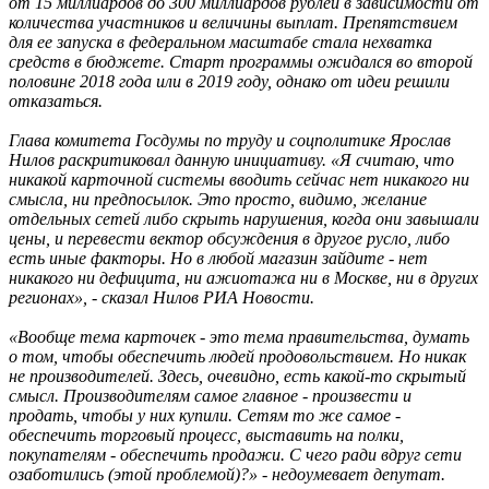
от 15 миллиардов до 300 миллиардов рублей в зависимости от
количества участников и величины выплат. Препятствием
для ее запуска в федеральном масштабе стала нехватка
средств в бюджете. Старт программы ожидался во второй
половине 2018 года или в 2019 году, однако от идеи решили
отказаться.
Глава комитета Госдумы по труду и соцполитике Ярослав
Нилов раскритиковал данную инициативу. «Я считаю, что
никакой карточной системы вводить сейчас нет никакого ни
смысла, ни предпосылок. Это просто, видимо, желание
отдельных сетей либо скрыть нарушения, когда они завышали
цены, и перевести вектор обсуждения в другое русло, либо
есть иные факторы. Но в любой магазин зайдите - нет
никакого ни дефицита, ни ажиотажа ни в Москве, ни в других
регионах», - сказал Нилов РИА Новости.
«Вообще тема карточек - это тема правительства, думать
о том, чтобы обеспечить людей продовольствием. Но никак
не производителей. Здесь, очевидно, есть какой-то скрытый
смысл. Производителям самое главное - произвести и
продать, чтобы у них купили. Сетям то же самое -
обеспечить торговый процесс, выставить на полки,
покупателям - обеспечить продажи. С чего ради вдруг сети
озаботились (этой проблемой)?» - недоумевает депутат.