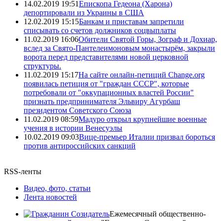
14.02.2019 19:51
Епископа Гедеона (Харона)
депортировали из Украины в США
12.02.2019 15:15
Банкам и приставам запретили
списывать со счетов должников соцвыплаты
11.02.2019 16:06
Обители Святой Горы, Зограф и Дохиар,
вслед за Свято-Пантелеимоновым монастырём, закрыли
ворота перед представителями новой церковной
структуры.
11.02.2019 15:17
На сайте онлайн-петиций Change.org
появилась петиция от "граждан СССР", которые
потребовали от "оккупационных властей России"
признать предпринимателя Эльвиру Агурбаш
президентом Советского Союза
11.02.2019 08:59
Мадуро открыл крупнейшие военные
учения в истории Венесуэлы
10.02.2019 09:03
Вице-премьер Италии призвал бороться
против антироссийских санкций
RSS-ленты
Видео, фото, статьи
Лента новостей
Ежемесячный общественно-