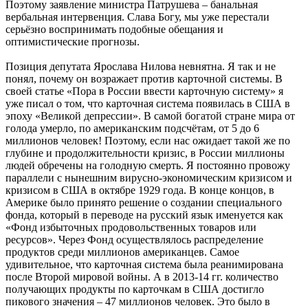
Поэтому заявление министра Патрушева – банальная
вербальная интервенция. Слава Богу, мы уже перестали
серьёзно воспринимать подобные обещания и
оптимистические прогнозы.
Позиция депутата Ярослава Нилова невнятна. Я так и не
понял, почему он возражает против карточной системы. В
своей статье «Пора в России ввести карточную систему» я
уже писал о том, что карточная система появилась в США в
эпоху «Великой депрессии». В самой богатой стране мира от
голода умерло, по американским подсчётам, от 5 до 6
миллионов человек! Поэтому, если нас ожидает такой же по
глубине и продолжительности кризис, в России миллионы
людей обречены на голодную смерть. Я постоянно провожу
параллели с нынешним вирусно-экономическим кризисом и
кризисом в США в октябре 1929 года. В конце концов, в
Америке было принято решение о создании специального
фонда, который в переводе на русский язык именуется как
«Фонд избыточных продовольственных товаров или
ресурсов». Через Фонд осуществлялось распределение
продуктов среди миллионов американцев. Самое
удивительное, что карточная система была реанимирована
после Второй мировой войны. А в 2013-14 гг. количество
получающих продукты по карточкам в США достигло
пикового значения – 47 миллионов человек. Это было в