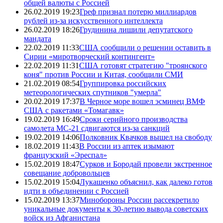
общей валюты с Россией
26.02.2019 19:23
Греф признал потерю миллиардов
рублей из-за искусственного интеллекта
26.02.2019 18:26
Грудинина лишили депутатского
мандата
22.02.2019 11:33
США сообщили о решении оставить в
Сирии «миротворческий контингент»
22.02.2019 11:31
США готовят стратегию "троянского
коня" против России и Китая, сообщили СМИ
21.02.2019 08:54
Группировка российских
метеорологических спутников "умерла"
20.02.2019 17:37
В Черное море вошел эсминец ВМФ
США с ракетами «Томагавк»
19.02.2019 16:49
Сроки серийного производства
самолета МС-21 сдвигаются из-за санкций
19.02.2019 14:06
Полковник Квачков вышел на свободу
18.02.2019 11:43
В России из аптек изымают
французский «Эреспал»
15.02.2019 18:47
Сурков и Бородай провели экстренное
совещание добровольцев
15.02.2019 15:04
Лукашенко объяснил, как далеко готов
идти в объединении с Россией
15.02.2019 13:37
Минобороны России рассекретило
уникальные документы к 30-летию вывода советских
войск из Афганистана