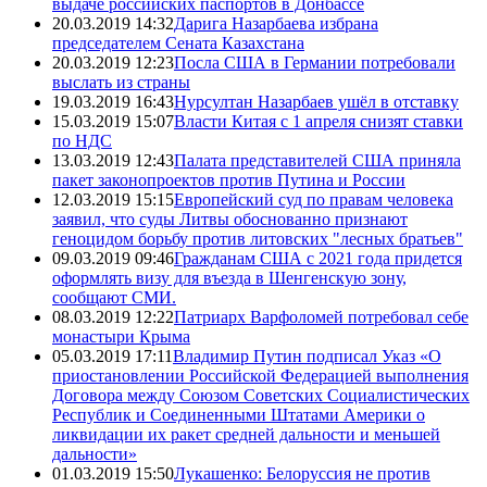
выдаче российских паспортов в Донбассе
20.03.2019 14:32
Дарига Назарбаева избрана
председателем Сената Казахстана
20.03.2019 12:23
Посла США в Германии потребовали
выслать из страны
19.03.2019 16:43
Нурсултан Назарбаев ушёл в отставку
15.03.2019 15:07
Власти Китая с 1 апреля снизят ставки
по НДС
13.03.2019 12:43
Палата представителей США приняла
пакет законопроектов против Путина и России
12.03.2019 15:15
Европейский суд по правам человека
заявил, что суды Литвы обоснованно признают
геноцидом борьбу против литовских "лесных братьев"
09.03.2019 09:46
Гражданам США с 2021 года придется
оформлять визу для въезда в Шенгенскую зону,
сообщают СМИ.
08.03.2019 12:22
Патриарх Варфоломей потребовал себе
монастыри Крыма
05.03.2019 17:11
Владимир Путин подписал Указ «О
приостановлении Российской Федерацией выполнения
Договора между Союзом Советских Социалистических
Республик и Соединенными Штатами Америки о
ликвидации их ракет средней дальности и меньшей
дальности»
01.03.2019 15:50
Лукашенко: Белоруссия не против